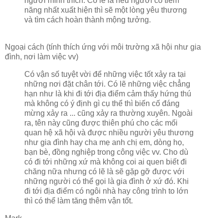
người mình thích. Có lẽ là nếu người có tiềm
năng nhất xuất hiện thì sẽ một lòng yêu thương
và tìm cách hoàn thành mộng tưởng.
Ngoại cách (tính thích ứng với môi trường xã hội như gia
đình, nơi làm việc vv)
Có vận số tuyệt vời để những việc tốt xảy ra tại
những nơi đặt chân tới. Có lẽ những việc chẳng
hạn như là khi đi tới địa điểm cảm thấy hứng thú
mà không có ý định gì cụ thể thì biến cố đáng
mừng xảy ra ... cũng xảy ra thường xuyên. Ngoài
ra, tên này cũng được thiên phú cho các mối
quan hệ xã hội và được nhiều người yêu thương
như gia đình hay cha mẹ anh chị em, dòng họ,
bạn bè, đồng nghiệp trong công việc vv. Cho dù
có đi tới những xứ mà không coi ai quen biết đi
chăng nữa nhưng có lẽ là sẽ gặp gỡ được với
những người có thể gọi là gia đình ở xứ đó. Khi
đi tới địa điểm có ngôi nhà hay công trình to lớn
thì có thể làm tăng thêm vận tốt.