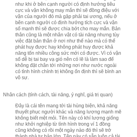
như khi ở bên cạnh người có định hướng tiêu
cực và vận không may mắn thì sẽ đồng điệu với
vận của người đó mà gặp phải tai ương, nếu ở
bên cạnh người có định hướng tích cực và vận
số mạnh thì sẽ được chia bớt cho may mắn. Bản
thân cũng là một nhân vật có tài năng nhưng tùy
việc đặt bản thân ở nơi như thế nào mà có thể
phát huy được hay không phát huy được khả
năng tốn nhiều công sức mới có được. Vì có vận
số dễ bị tai bay vạ gió nên có lẽ là làm sao để
không đặt chân tới những nơi như nước ngoài
có tình hình chính trị không ổn định thì sẽ bình an
vô sự.
Nhân cách (tính cách, tài năng, ý nghĩ, giá trị quan)
Đây là cái tên mang tới tài hùng biện, khả năng
thuyết phục người khác và năng lượng mạnh mẽ
không biết mệt mỏi. Tên này có khí lượng giống
như khởi nghiệp từ tình hình trong ví 1 đồng
cũng không có rồi một ngày nào đó thì sẽ trở
thành nhà tư bản lớn. Tên này có sẵn luôn cả tài