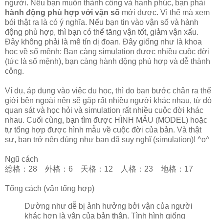
người. Nếu bạn muốn thành công và hạnh phúc, bạn phải
hành động phù hợp với vận số
mới được. Vì thế mà xem
bói thật ra là có ý nghĩa. Nếu bạn tin vào vận số và hành
động phù hợp, thì bạn có thể tăng vận tốt, giảm vận xấu.
Đây không phải là mê tín dị đoan. Đây giống như là khoa
học về số mệnh: Bạn càng simulation được nhiều cuộc đời
(tức là số mệnh), bạn càng hành động phù hợp và dễ thành
công.
Ví dụ, áp dụng vào việc du học, thì do bạn bước chân ra thế
giới bên ngoài nên sẽ gặp rất nhiều người khác nhau, từ đó
quan sát và học hỏi và simulation rất nhiều cuộc đời khác
nhau. Cuối cùng, bạn tìm được HÌNH MẪU (MODEL) hoặc
tự tổng hợp được hình mẫu về cuộc đời của bản. Và thật
sự, bạn trở nên đúng như bạn đã suy nghĩ (simulation)! ^o^
Ngũ cách
総格：28 外格：6 天格：12 人格：23 地格：17
Tổng cách (vận tổng hợp)
Dường như dễ bị ảnh hưởng bởi vận của người
khác hơn là vận của bản thân. Tình hình giống