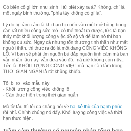
Có biến cố gì lớn như sinh li tử biệt xảy ra à? Không, chỉ là
một ngày bình thường, "phía tây không có gì lạ".
Lý do bị trầm cảm là khi bạn bị cuốn vào một mớ bòng bong
cần rất nhiều công sức mới có thể thoát ra được, tức là bạn
thấy một khối lượng công việc đồ sộ và để làm nó thì bạn
không đủ sức. Ngay cả nhưng tổn thương tinh thần như mất
người thân, thì thực ra đó là một dạng CÔNG VIỆC KHỔNG
LỒ. Vì bạn sẽ phải tìm nguồn bù đắp nguồn tình cảm mà bạn
vẫn nhận lâu nay, vẫn dựa vào đó, mà giờ không còn nữa.
Tức là, KHỐI LƯỢNG CÔNG VIỆC mà bạn cần làm trong
THỜI GIAN NGẮN là rất khủng khiếp.
Tôi bị rơi vào mẫu này:
- Khối lượng công việc khổng lồ
- Cần thực hiện trong thời gian ngắn
Mà từ lâu thì tôi đã chẳng nói về
hai kẻ thù của hạnh phúc
rồi nhỉ. Chính chúng nó đấy. Khối lượng công việc và thời
hạn thực hiện.
Trầm cảm thường có nguyên nhân tổng hợp