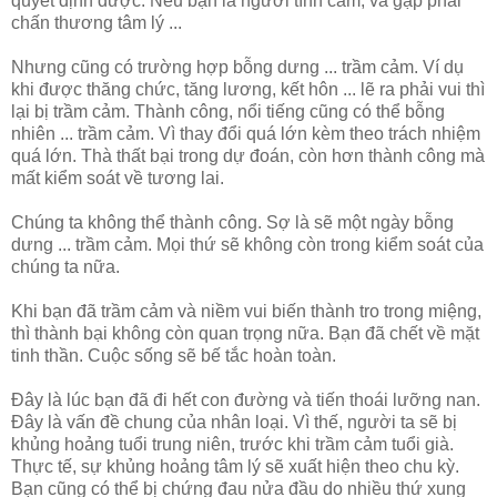
quyết định được. Nếu bạn là người tình cảm, và gặp phải
chấn thương tâm lý ...
Nhưng cũng có trường hợp bỗng dưng ... trầm cảm. Ví dụ
khi được thăng chức, tăng lương, kết hôn ... lẽ ra phải vui thì
lại bị trầm cảm. Thành công, nổi tiếng cũng có thể bỗng
nhiên ... trầm cảm. Vì thay đổi quá lớn kèm theo trách nhiệm
quá lớn. Thà thất bại trong dự đoán, còn hơn thành công mà
mất kiểm soát về tương lai.
Chúng ta không thể thành công. Sợ là sẽ một ngày bỗng
dưng ... trầm cảm. Mọi thứ sẽ không còn trong kiểm soát của
chúng ta nữa.
Khi bạn đã trầm cảm và niềm vui biến thành tro trong miệng,
thì thành bại không còn quan trọng nữa. Bạn đã chết về mặt
tinh thần. Cuộc sống sẽ bế tắc hoàn toàn.
Đây là lúc bạn đã đi hết con đường và tiến thoái lưỡng nan.
Đây là vấn đề chung của nhân loại. Vì thế, người ta sẽ bị
khủng hoảng tuổi trung niên, trước khi trầm cảm tuổi già.
Thực tế, sự khủng hoảng tâm lý sẽ xuất hiện theo chu kỳ.
Bạn cũng có thể bị chứng đau nửa đầu do nhiều thứ xung