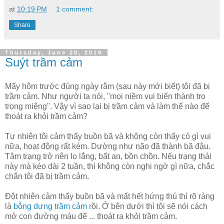
at
10:19 PM
1 comment:
Share
Thursday, June 20, 2019
Suýt trầm cảm
Mấy hôm trước đúng ngày rằm (sau này mới biết) tôi đã bị
trầm cảm. Như người ta nói, "mọi niềm vui biến thành tro
trong miệng". Vậy vì sao lại bị trầm cảm và làm thế nào để
thoát ra khỏi trầm cảm?
Tự nhiên tôi cảm thấy buồn bã và không còn thấy có gì vui
nữa, hoạt động rất kém. Dường như não đã thành bã đậu.
Tâm trạng trở nên lo lắng, bất an, bồn chồn. Nếu trạng thái
này mà kéo dài 2 tuần, thì không còn nghi ngờ gì nữa, chắc
chắn tôi đã bị trầm cảm.
Đột nhiên cảm thấy buồn bã và mất hết hứng thú thì rõ ràng
là
bỗng dưng trầm cảm
rồi. Ở bên dưới thì tôi sẽ nói cách
mở con đường máu để ... thoát ra khỏi trầm cảm.