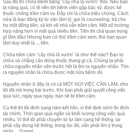
Sau đó thì chữa bệnh bằng "cây nhà lá vườn" thôi. Nếu bạn
bị nặng quá, có lẽ nên tới bệnh viện gặp bác sỹ, được kê
thuốc chống trầm cảm vv. Đây chỉ là chữa triệu chứng. Cách
nữa là bạn đăng ký tư vấn tâm lý, gọi là counseling, trả cho
họ một đống tiền, và khi về nhà vẫn trầm cảm. Một số trường
hợp nặng hơn vì mất quá nhiều tiền. Tiền thì chả quan trọng
gì lắm đâu! Nhưng bạn cứ thử trầm cảm xem, thứ bạn quan
tâm duy nhất là ... tiền.
Chữa trầm cảm "cây nhà lá vườn" là như thế nào? Bạn tự
chữa và chẳng cần dùng thuốc thang gì cả. Chúng ta phải
chữa nguyên nhân nên trước hết là tìm ra nguyên nhân. Tìm
ra nguyên nhân là chữa được một nửa bệnh rồi.
Nguyên nhân ở đây là có cả MỘT NÚI VIỆC CẦN LÀM, như
tôi đã nói trong bài trước. Khi bạn phải giải quyết công việc
quá sức, ngày qua ngày, bạn sẽ bị trầm cảm.
Cụ thể thì tôi định sang năm kết hôn, vì thế định sớm ổn định
tài chính. Thời gian quá ngắn và khối lượng công việc quá
nhiều. Vì thế tôi phải chuyển từ tự làm sang hệ thống, lại
phải xây dựng hệ thống, trong lúc đó, vẫn phải tìm ý trung
nhân ... Damn!