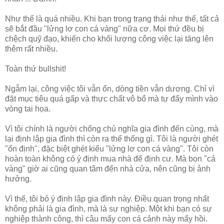
Như thế là quá nhiều. Khi bạn trong trạng thái như thế, tất cả
sẽ bắt đầu "lửng lơ con cá vàng" nữa cơ. Mọi thứ đều bị
chệch quỹ đạo, khiến cho khối lượng công việc lại tăng lên
thêm rất nhiều.
Toàn thứ bullshit!
Ngẫm lại, công việc tôi vẫn ổn, dòng tiền vẫn dương. Chỉ vì
đặt mục tiêu quá gấp và thực chất vô bổ mà tự đẩy mình vào
vòng tai họa.
Vì tôi chính là người chống chủ nghĩa gia đình đến cùng, mà
lại định lập gia đình thì còn ra thể thống gì. Tôi là người ghét
"ổn định", đặc biệt ghét kiểu "lửng lơ con cá vàng". Tôi còn
hoàn toàn không có ý định mua nhà để định cư. Mà bọn "cá
vàng" giờ ai cũng quan tâm đến nhà cửa, nên cũng bị ảnh
hưởng.
Vì thế, tôi bỏ ý định lập gia đình này. Điều quan trọng nhất
không phải là gia đình, mà là sự nghiệp. Một khi bạn có sự
nghiệp thành công, thì câu mấy con cá cảnh này mấy hồi.