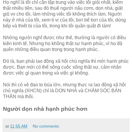
Họ nghĩ là tôi chỉ cần tập trung vào việc tôi giỏi nhất, kiếm
thật nhiều tiền, sau đó thuê người nấu cơm, dọn nhà, giặt
giũ vv cho tôi, làm những việc tôi không thích làm. Người
này ở nhà của tôi, xem ti vi của tôi, bơi bể bơi của tôi, dùng
bếp và thiết bị của tôi, trong khi tôi quần quật đi làm!
Những người nghĩ được như thế, thường là người có điều
kiện kinh tế. Nhưng họ không thật sự hạnh phúc, vì họ đã
quên những điều quan trọng trong hạnh phúc.
Đó là, bạn phải lao động xã hội chủ nghĩa thì mới hạnh phúc
được. Bạn mới có thể sống cuộc sống thật sự, cảm nhận
được việc gì quan trọng và việc gì không.
Nói thì có vẻ đao to búa lớn, nhưng thực ra lao động xã hội
chủ nghĩa (XHCN) chỉ là DỌN NHÀ và CHĂM SÓC BẢN
THÂN mà thôi.
Người dọn nhà hạnh phúc hơn
at
11:55 AM
No comments: