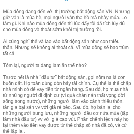
Mùa đông đang đến với thị trường bất động sản VN. Nhưng
giờ vẫn là mùa hè, mọi người vẫn tha hồ mà nhảy múa. Lo
làm gì. Khi nào mùa đông đến thì lúc đấy tôi đã tích lũy đủ
cho mùa đông và thoát sớm khỏi thị trường rồi.
Ai cũng nghĩ thế và lao vào bất động sản như con thiêu
thân. Nhưng sẽ không ai thoát cả. Vì mùa đông sẽ bao trùm
tất cả.
Tóm lại, người ta đang làm ăn thế nào?
Trước hết là nhà "đầu tư" bất động sản, gọi nôm na là con
buôn đất. Họ toàn dùng đòn bẩy tài chính. Cụ thể là thế chấp
nhà mình có để vay tiền từ ngân hàng. Sau đó, họ mua nhà
từ những người đi định cư (vì quá chán nản thất vọng đời
sống trong nước), những người lâm vào cảnh thiếu thốn,
tán gia bại sản vv với giá rẻ bèo. Sau đó, họ bán lại cho
những người trung lưu, những người đầu cơ nửa mùa (tập
làm nhà đầu tư) vv với giá cao vút. Phần chênh lệch này họ
lại thêm vào tiền vay được từ thế chấp số nhà đã có, và cứ
thế lặp lại.