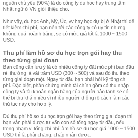
nguồn chủ yếu (90%) là do công ty du học hay trung tâm
Nhật ngữ ở VN giới thiệu cho.
Như vậy, du học Anh, Mỹ, Úc, vv hay học dự bị ở Nhật thì để
tiết kiệm chi phí, bạn nên tới các công ty có uy tín nhưng
không quá hoành tráng, sẽ có mức giá tốt là 1000 ~ 1500
USD.
Thu phí làm hồ sơ du học trọn gói hay thu
theo từng giai đoạn
Bạn cũng cần lưu ý là có nhiều công ty đặt mức phí ban đầu
rẻ, thường là vài trăm USD (300 ~ 500) và sau đó thu theo
từng giai đoạn một. Ngay từ đầu bạn phải hỏi kỹ tổng chi
phí. Đặc biệt, phần chứng minh tài chính gồm có thu nhập
công ty và tài khoản ngân hàng của người bảo lãnh sẽ có
thể bị thu khá nhiều vì nhiều người không rõ cách làm các
thủ tục này cho hợp lý.
Dù thu phí hồ sơ du học trọn gói hay theo từng giai đoạn thì
bạn vẫn phải được tư vấn con số tổng ngay từ đầu, nếu
trong phạm vi tổng chi phí làm hồ sơ du học giá 1000 ~ 1500
USD thì là phải chăng, chấp nhận được.