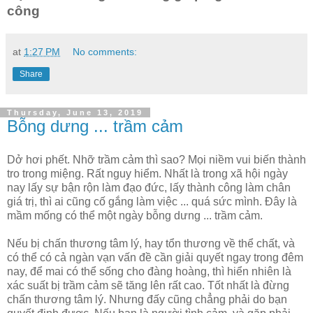
công
at
1:27 PM
No comments:
Share
Thursday, June 13, 2019
Bỗng dưng ... trầm cảm
Dở hơi phết. Nhỡ trầm cảm thì sao? Mọi niềm vui biến thành
tro trong miệng. Rất nguy hiểm. Nhất là trong xã hội ngày
nay lấy sự bận rộn làm đạo đức, lấy thành công làm chân
giá trị, thì ai cũng cố gắng làm việc ... quá sức mình. Đây là
mầm mống có thể một ngày bỗng dưng ... trầm cảm.
Nếu bị chấn thương tâm lý, hay tổn thương về thể chất, và
có thể có cả ngàn vạn vấn đề cần giải quyết ngay trong đêm
nay, để mai có thể sống cho đàng hoàng, thì hiển nhiên là
xác suất bị trầm cảm sẽ tăng lên rất cao. Tốt nhất là đừng
chấn thương tâm lý. Nhưng đấy cũng chẳng phải do bạn