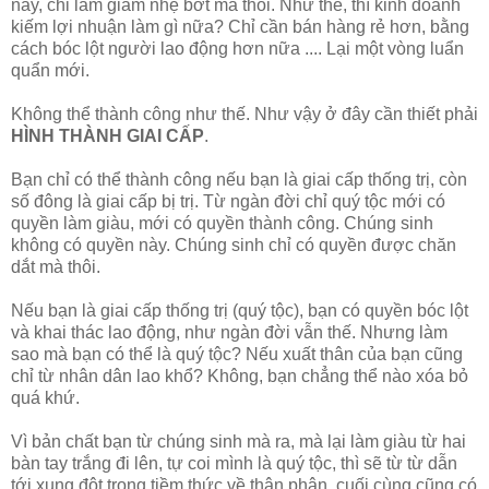
này, chỉ làm giảm nhẹ bớt mà thôi. Như thế, thì kinh doanh
kiếm lợi nhuận làm gì nữa? Chỉ cần bán hàng rẻ hơn, bằng
cách bóc lột người lao động hơn nữa .... Lại một vòng luẩn
quẩn mới.
Không thể thành công như thế. Như vậy ở đây cần thiết phải
HÌNH THÀNH GIAI CẤP
.
Bạn chỉ có thể thành công nếu bạn là giai cấp thống trị, còn
số đông là giai cấp bị trị. Từ ngàn đời chỉ quý tộc mới có
quyền làm giàu, mới có quyền thành công. Chúng sinh
không có quyền này. Chúng sinh chỉ có quyền được chăn
dắt mà thôi.
Nếu bạn là giai cấp thống trị (quý tộc), bạn có quyền bóc lột
và khai thác lao động, như ngàn đời vẫn thế. Nhưng làm
sao mà bạn có thể là quý tộc? Nếu xuất thân của bạn cũng
chỉ từ nhân dân lao khổ? Không, bạn chẳng thể nào xóa bỏ
quá khứ.
Vì bản chất bạn từ chúng sinh mà ra, mà lại làm giàu từ hai
bàn tay trắng đi lên, tự coi mình là quý tộc, thì sẽ từ từ dẫn
tới xung đột trong tiềm thức về thân phận, cuối cùng cũng có