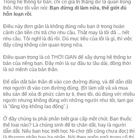
Trong hệ thống tư bản, chỉ có giá trị thặng dư là quan trọng
thôi. Như tôi vẫn nói:
Bạn đừng đi làm nữa, thế giới đủ
hỗn loạn rồi
.
Điều này đơn giản là không đúng nếu bạn ở trong hoàn
cảnh cần tiền chi trả cho nhu cầu. Thật may là tôi đã ... hết
nhu cầu. Tôi nghĩ là đủ rồi. Dù mục tiêu của tôi là gì, thì việc
đấy cũng không còn quan trọng nữa.
Điều quan trọng là có THỜI GIAN để xây dựng hệ thống tư
bản của riêng bạn. Đây mới là sự đầu tư lâu dài, đồng thời
là sứ mệnh của bản thân.
Để dẫn dắt bản thân đi vào con đường đúng, và để dẫn dắt
mọi người đi vào con đường đúng. (Đi làm vất vả và mua
tiêu sản để xóa đi phức cảm tự ti, theo tôi, dù đúng với nhiều
người nhưng không đúng với những người như tôi, tạm gọi
là "tầng lớp không lao động".)
Ở đây chúng ta phải phân biệt giai cấp một chút. Bạn thuộc
thể loại nào? Là chúng sinh để bị chăn dắt, hay là người
dẫn dắt. Nếu bạn học triết học Ni-chơ (tôi cũng chưa đọc) thì
là thượng nhân hay hạ nhân. Nói theo ngôn ngữ trung cổ thì