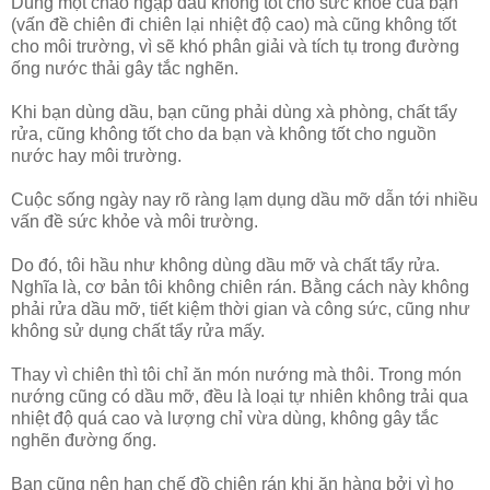
Dùng một chảo ngập dầu không tốt cho sức khỏe của bạn
(vấn đề chiên đi chiên lại nhiệt độ cao) mà cũng không tốt
cho môi trường, vì sẽ khó phân giải và tích tụ trong đường
ống nước thải gây tắc nghẽn.
Khi bạn dùng dầu, bạn cũng phải dùng xà phòng, chất tẩy
rửa, cũng không tốt cho da bạn và không tốt cho nguồn
nước hay môi trường.
Cuộc sống ngày nay rõ ràng lạm dụng dầu mỡ dẫn tới nhiều
vấn đề sức khỏe và môi trường.
Do đó, tôi hầu như không dùng dầu mỡ và chất tẩy rửa.
Nghĩa là, cơ bản tôi không chiên rán. Bằng cách này không
phải rửa dầu mỡ, tiết kiệm thời gian và công sức, cũng như
không sử dụng chất tẩy rửa mấy.
Thay vì chiên thì tôi chỉ ăn món nướng mà thôi. Trong món
nướng cũng có dầu mỡ, đều là loại tự nhiên không trải qua
nhiệt độ quá cao và lượng chỉ vừa dùng, không gây tắc
nghẽn đường ống.
Bạn cũng nên hạn chế đồ chiên rán khi ăn hàng bởi vì họ