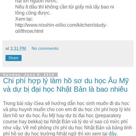
hại tới nguồn nước.
Nếu ít dầu thì không cần túi giấy mà lấy bao ni
lông cũng được.
Xem tại:
http://www.nisshin-oillio.com/kitchen/study-
oil/throw.html
at
3:31 PM
No comments:
Share
Sunday, June 9, 2019
Chi phí hợp lý làm hồ sơ du học Âu Mỹ
và dự bị đại học Nhật Bản là bao nhiêu
Trong bài này iSea sẽ hướng dẫn học sinh muốn đi du học
và phụ huynh muốn cho con em đi du học chi phí hợp lý khi
làm hồ sơ du học Âu Mỹ hay dự bị đại học (preparatory
course hay bekka) tại Nhật Bản và lý do vì sao có mức phí
như vậy. Về mô phỏng chi phí du học Nhật Bản và bảng tính
phí hồ sơ du học trường Nhật ngữ thì xin xem tại
đây
.