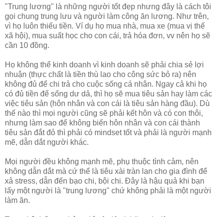
"Trung lương" là những người tốt đẹp nhưng đây là cách tôi
gọi chung trung lưu và người làm công ăn lương. Như trên,
vì họ luôn thiếu tiền. Ví dụ họ mua nhà, mua xe (mua vị thế
xã hội), mua suất học cho con cái, trả hóa đơn, vv nên họ sẽ
cần 10 đồng.
Họ không thể kinh doanh vì kinh doanh sẽ phải chia sẻ lợi
nhuận (thực chất là tiền thù lao cho công sức bỏ ra) nên
không đủ để chi trả cho cuộc sống cá nhân. Ngay cả khi họ
có đủ tiền để sống dư dả, thì họ sẽ mua tiêu sản hay làm các
việc tiêu sản (hôn nhân và con cái là tiêu sản hàng đầu). Dù
thế nào thì mọi người cũng sẽ phải kết hôn và có con thôi,
nhưng làm sao để không biến hôn nhân và con cái thành
tiêu sản đắt đỏ thì phải có mindset tốt và phải là người mạnh
mẽ, dẫn dắt người khác.
Mọi người đều không mạnh mẽ, phụ thuộc tình cảm, nên
không dẫn dắt mà cứ thể là tiêu xài tràn lan cho gia đình để
xả stress, dẫn đến bạo chi, bội chi. Đây là hậu quả khi bạn
lấy một người là "trung lương" chứ không phải là một người
làm ăn.