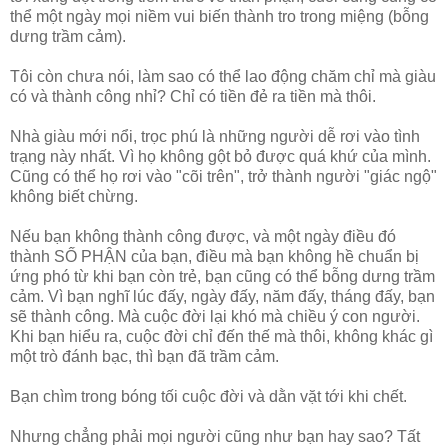
thể một ngày mọi niềm vui biến thành tro trong miệng (bỗng
dưng trầm cảm).
Tôi còn chưa nói, làm sao có thể lao động chăm chỉ mà giàu
có và thành công nhỉ? Chỉ có tiền đẻ ra tiền mà thôi.
Nhà giàu mới nổi, trọc phú là những người dễ rơi vào tình
trạng này nhất. Vì họ không gột bỏ được quá khứ của mình.
Cũng có thể họ rơi vào "cõi trên", trở thành người "giác ngộ"
không biết chừng.
Nếu bạn không thành công được, và một ngày điều đó
thành SỐ PHẬN của bạn, điều mà bạn không hề chuẩn bị
ứng phó từ khi bạn còn trẻ, bạn cũng có thể bỗng dưng trầm
cảm. Vì bạn nghĩ lúc đấy, ngày đấy, năm đấy, tháng đấy, bạn
sẽ thành công. Mà cuộc đời lại khó mà chiều ý con người.
Khi bạn hiểu ra, cuộc đời chỉ đến thế mà thôi, không khác gì
một trò đánh bạc, thì bạn đã trầm cảm.
Bạn chìm trong bóng tối cuộc đời và dằn vặt tới khi chết.
Nhưng chẳng phải mọi người cũng như bạn hay sao? Tất