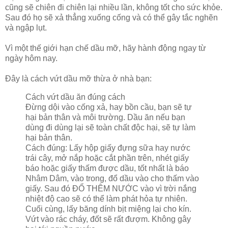
cũng sẽ chiên đi chiên lại nhiều lần, không tốt cho sức khỏe.
Sau đó họ sẽ xả thẳng xuống cống và có thể gây tắc nghẽn
và ngập lụt.
Vì một thế giới hạn chế dầu mỡ, hãy hành động ngay từ
ngày hôm nay.
Đây là cách vứt dầu mỡ thừa ở nhà bạn:
Cách vứt dầu ăn đúng cách
Đừng dội vào cống xả, hay bồn cầu, bạn sẽ tự
hại bản thân và môi trường. Dầu ăn nếu bạn
dùng đi dùng lại sẽ toàn chất độc hại, sẽ tự làm
hại bản thân.
Cách đúng: Lấy hộp giấy đựng sữa hay nước
trái cây, mở nắp hoặc cắt phần trên, nhét giấy
báo hoặc giấy thấm được dầu, tốt nhất là báo
Nhâm Dâm, vào trong, đổ dầu vào cho thấm vào
giấy. Sau đó ĐỔ THÊM NƯỚC vào vì trời nắng
nhiệt độ cao sẽ có thể làm phát hỏa tự nhiên.
Cuối cùng, lấy băng dính bịt miệng lại cho kín.
Vứt vào rác cháy, đốt sẽ rất đượm. Không gây