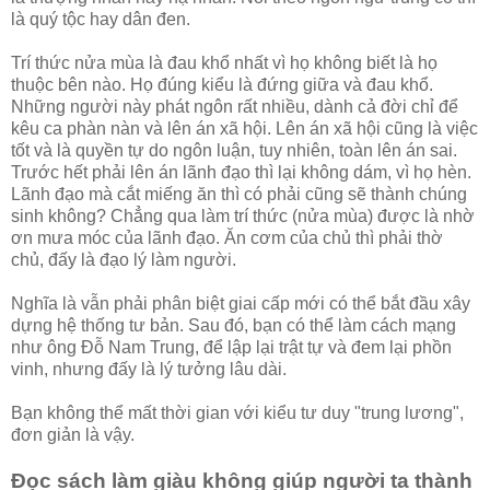
là quý tộc hay dân đen.
Trí thức nửa mùa là đau khổ nhất vì họ không biết là họ
thuộc bên nào. Họ đúng kiểu là đứng giữa và đau khổ.
Những người này phát ngôn rất nhiều, dành cả đời chỉ để
kêu ca phàn nàn và lên án xã hội. Lên án xã hội cũng là việc
tốt và là quyền tự do ngôn luận, tuy nhiên, toàn lên án sai.
Trước hết phải lên án lãnh đạo thì lại không dám, vì họ hèn.
Lãnh đạo mà cắt miếng ăn thì có phải cũng sẽ thành chúng
sinh không? Chẳng qua làm trí thức (nửa mùa) được là nhờ
ơn mưa móc của lãnh đạo. Ăn cơm của chủ thì phải thờ
chủ, đấy là đạo lý làm người.
Nghĩa là vẫn phải phân biệt giai cấp mới có thể bắt đầu xây
dựng hệ thống tư bản. Sau đó, bạn có thể làm cách mạng
như ông Đỗ Nam Trung, để lập lại trật tự và đem lại phồn
vinh, nhưng đấy là lý tưởng lâu dài.
Bạn không thể mất thời gian với kiểu tư duy "trung lương",
đơn giản là vậy.
Đọc sách làm giàu không giúp người ta thành