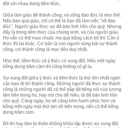
đột với nhau trong tiềm thức.
Giữa làm giàu để thành công, và sống đạo đức là như thế.
Nếu bạn quá giàu, chỉ có thể là bạn đã làm việc "vô đạo
đức". Người giàu thực sự đã bán linh hồn cho quỷ. Nhưng
đấy là trong tiềm thức của chúng sinh, và của người giàu.
Họ vẫn có thể mua chuộc ma quỷ bằng cách bố thí. Còn ý
thức thì lại khác. Cơ bản là con người sùng bái sự thành
công, coi thành công là mục tiêu duy nhất.
Như thế, tiềm thức và ý thức có xung đột. Nếu một ngày
bỗng dưng trầm cảm thì cũng không có gì lạ.
Sự xung đột giữa ý thức và tiềm thức là thứ lớn nhất ngăn
cản bạn đi tới thành công. Những người đã thực sự thành
công là những người đã có thể dập tắt tiếng nói của lương
tâm bên trong họ, hay nói cho dễ hiểu, là đã bán linh hồn
cho quỷ. Càng ngày, họ sẽ càng kém hạnh phúc hơn và
bỗng một ngày mọi thứ tan vỡ bên trong, nên có thể bỗng
dưng trầm cảm.
Bố thí hay làm từ thiện không khỏa lấp được sự xung đột