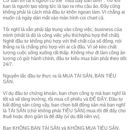
Cơ bản thì rất ít người có thể "mua đáy bán đỉnh". Trừ khi
bạn là người tạo sóng tức là tạo ra nhu cầu ảo. Đây cũng
không phải là cách nhà đầu tư khôn ngoan làm. Vì chẳng ai
muốn cả ngày dán mắt vào màn hình coi chart cả.
Tôi nghĩ là vẫn phải tập trung vào công việc, business của
mình (nhất là đó là công việc yêu thích/phù hợp thể chất).
Nghề đầu tư không phù hợp với thể chất của số đông, nói
thẳng ra là chẳng phù hợp với ai cả đâu. Vì sẽ kéo chất
lượng cuộc sống xuống rất thấp. Không như đi làm công ăn
lương có giờ hành chính, đầu tư kiểu mua bán phải theo dõi
24/7.
Nguyên tắc đầu tư thực ra là MUA TÀI SẢN, BÁN TIÊU
SẢN.
Ví dụ đầu tư chứng khoán, bạn chọn công ty mà bạn nghĩ là
tốt và sẽ tăng trưởng, rồi mua cổ phiếu và ĐỂ ĐẤY. Đầu tư
bất động sản cũng vậy, bạn chọn bất động sản mà bạn nghĩ
là TÀI SẢN (chứ không phải TIÊU SẢN) mua rồi để đấy cho
thuê hoặc đơn giản là để đấy (ví dụ đất nền vv).
Bạn KHÔNG BÁN TÀI SẢN và KHÔNG MUA TIÊU SẢN.