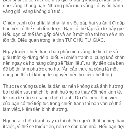
như vàng chẳng hạn. Nhưng phải mua vàng có uy tín tránh
vàng giả, vàng không đủ tuổi.
Chiến tranh có nghĩa là phải làm việc gấp hai và ăn ít đi gấp
hai mới có thể sinh tồn được. Bạn có thể tập sẵn từ bây giờ.
Nếu bạn có thể làm gấp đôi và ăn ít một nửa thì bạn sẽ sinh
tồn tốt. Điều quan trọng là tính TỰ CHỦ TỰ GIÁC.
Ngay trước chiến tranh bạn phải mua vàng để tích trữ và
giấu thật kỹ đừng để ai biết. Vì chiến tranh ai cũng khó khăn
nên ngay cả họ hàng cũng sẽ "làm liều", tự lấy tiền của bạn
để bố thí làm phước cho họ. (Ăn cắp thực ra cũng là một
dạng bố thí chỉ không tự nguyện nên hơi ức chế thôi.)
Thực ra chúng ta đều là dân sự nên không quá ảnh hưởng
bởi chiến sự, mà chỉ bị ảnh hưởng do thay đổi nền kinh tế,
từ kinh tế dân sự sang chiến tranh. Do đó, nếu công việc
của bạn có thể tiếp tục trong chiến tranh thì bạn vẫn có thể
làm việc, kiếm tiền bình thường.
Ngoài ra, chiến tranh xảy ra thì nhiều người thất nghiệp hay
ít việc, vì thế sẽ thiếu tiền, nên sẽ cần bán nhà. Nếu bạn đợi