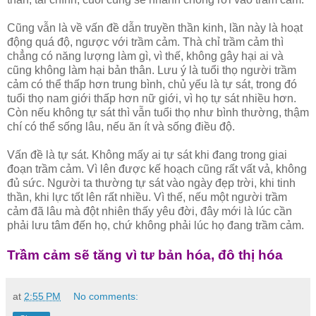
Cũng vẫn là về vấn đề dẫn truyền thần kinh, lần này là hoạt
động quá độ, ngược với trầm cảm. Thà chỉ trầm cảm thì
chẳng có năng lượng làm gì, vì thế, không gây hại ai và
cũng không làm hại bản thân. Lưu ý là tuổi thọ người trầm
cảm có thể thấp hơn trung bình, chủ yếu là tự sát, trong đó
tuổi thọ nam giới thấp hơn nữ giới, vì họ tự sát nhiều hơn.
Còn nếu không tự sát thì vẫn tuổi thọ như bình thường, thậm
chí có thể sống lâu, nếu ăn ít và sống điều độ.
Vấn đề là tự sát. Không mấy ai tự sát khi đang trong giai
đoạn trầm cảm. Vì lên được kế hoạch cũng rất vất vả, không
đủ sức. Người ta thường tự sát vào ngày đẹp trời, khi tinh
thần, khi lực tốt lên rất nhiều. Vì thế, nếu một người trầm
cảm đã lâu mà đột nhiên thấy yêu đời, đây mới là lúc cần
phải lưu tâm đến họ, chứ không phải lúc họ đang trầm cảm.
Trầm cảm sẽ tăng vì tư bản hóa, đô thị hóa
at
2:55 PM
No comments: