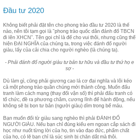
Đầu tư 2020
Không biết phải đặt tên cho phong trào đầu tư 2020 là thế
nào, nên tôi tạm gọi là "phong trào quốc dân đánh đổ TBCN
đi lên XHCN". Tên gọi chỉ là để cho vui thôi, nhưng cũng thể
hiện ĐẠI NGHĨA của chúng ta, trong việc đánh đổ người
giàu, lấy của cải chia cho người nghèo (là chúng ta).
- Phải đánh đổ người giàu tư bản tư hữu và đầu tư thứ họ e
sợ -
Dù làm gì, cũng phải giương cao lá cơ đại nghĩa và lôi kéo
cả một phong trào quần chúng mới thành công. Muốn đấu
tranh làm cách mạng (thay đổi vận số) thì phải đấu tranh có
tổ chức, đề ra phương châm, cương lĩnh để hành động, nếu
không sẽ bị bọn tư bản (người giàu) dìm trong bể máu.
Bạn muốn đổi từ giàu sang nghèo thì phải ĐÁNH ĐỔ
NGƯỜI GIÀU. Nếu bạn chỉ đúng kiểu em ngoan cắp sách đi
học như nuốt từng lời của họ, tin vào đạo đức, phẩm chất
của họ, có lẽ bạn chỉ là súc sinh bị chăn dắt mà thôi.