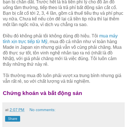
bạn bị chăn dắt. Trước hết là trả tiền phi lý cho đồ ăn đồ
uống tầm thường, tiếp theo là trả phí bất động sản cắt cổ.
Bạn bị cắt cổ tới 2, 3, 4 lần, gồm cả thuế tiêu thụ và phí phục
vụ nữa. Chưa kể nếu còn để lại cả tiền tip nữa thì lại thêm
một lần ngốc nữa, vì dịch vụ chẳng ra sao.
Điều đó không phải tôi không dùng đồ hiệu. Tôi
mua máy
tính xịn trực tiếp từ Mỹ
, mua đồ cá nhân như ví toàn hàng
Made in Japan xịn nhưng giá vẫn vô cùng phải chăng. Mua
đồ thực sự tốt, tôn vinh nghệ nhân tạo ra nó (nhất là đồ
Nhật), với giá phải chăng mới là việc đúng. Tôi luôn cảm
thấy những thứ này rẻ.
Tôi thường mua đồ luôn phải vượt xa trung bình nhưng giá
vẫn rất rẻ, so với chất lượng và trải nghiệm.
Chứng khoán và bất động sản
at
2:07 PM
No comments:
Share