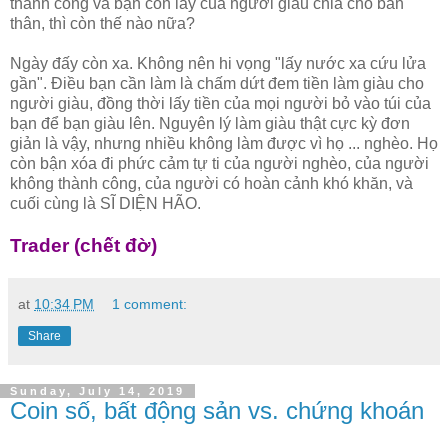
thành công và bạn còn lấy của người giàu chia cho bản
thân, thì còn thế nào nữa?
Ngày đấy còn xa. Không nên hi vọng "lấy nước xa cứu lửa
gần". Điều bạn cần làm là chấm dứt đem tiền làm giàu cho
người giàu, đồng thời lấy tiền của mọi người bỏ vào túi của
bạn để bạn giàu lên. Nguyên lý làm giàu thật cực kỳ đơn
giản là vậy, nhưng nhiều không làm được vì họ ... nghèo. Họ
còn bận xóa đi phức cảm tự ti của người nghèo, của người
không thành công, của người có hoàn cảnh khó khăn, và
cuối cùng là SĨ DIỆN HÃO.
Trader (chết đờ)
at
10:34 PM
1 comment:
Share
Sunday, July 14, 2019
Coin số, bất động sản vs. chứng khoán