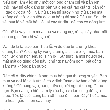
Nếu bạn làm việc như một con ong chăm chỉ và bận rộn
(thời nay thì các đấng tư bản và diễn giả rao giảng "bận rộn
= đạo đức xã hội") và thừa tiền thì sao? Nhỡ thừa tiền mà
không có thời gian tiêu (vì quá bận) thì sao? Đầu tư. Sau đó
sẽ thua lỗ và mất hết, rồi lại cày từ đầu, để cho có động lực.
Có thể là vay thêm mua nhà và mang nợ, rồi lại cày như một
con ong chăm chỉ và bận rộn.
Vấn đề là tại sao bạn thua lỗ, ví dụ đầu tư chứng khoán
chẳng hạn? Ai cũng kỳ vọng tham gia thị trường, mua bán
tích lũy kinh nghiệm, rồi sinh lời. Sự thực là mọi người đều
mất mát do dùng đòn bẩy (chứng) hay ôm bom (bất động
sản) mà không bán được.
Rắc rối ở đây chính là bạn mua bán quá thường xuyên. Bạn
mua và đợi lên giá tức là có ý định "mua đáy bán đỉnh" đúng
không? Có hàng vạn, hàng triệu người ngoài kia nghĩ như
bạn. Bọn cá mập hiểu tâm lý của bạn và tạo sóng để bạn
theo. Tức là cuối cùng bạn sẽ "mua đỉnh bán đáy" hoặc mua
hú họa ngẫu nhiên cầu may.