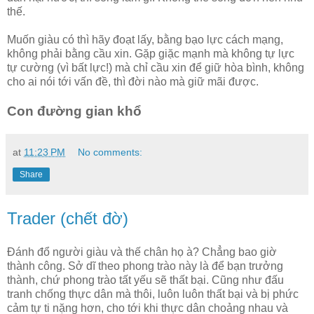
thế.
Muốn giàu có thì hãy đoạt lấy, bằng bạo lực cách mạng,
không phải bằng cầu xin. Gặp giặc mạnh mà không tự lực
tự cường (vì bất lực!) mà chỉ cầu xin để giữ hòa bình, không
cho ai nói tới vấn đề, thì đời nào mà giữ mãi được.
Con đường gian khổ
at
11:23 PM
No comments:
Share
Trader (chết đờ)
Đánh đổ người giàu và thế chân họ à? Chẳng bao giờ
thành công. Sở dĩ theo phong trào này là để bạn trưởng
thành, chứ phong trào tất yếu sẽ thất bại. Cũng như đấu
tranh chống thực dân mà thôi, luôn luôn thất bại và bị phức
cảm tự ti nặng hơn, cho tới khi thực dân choảng nhau và