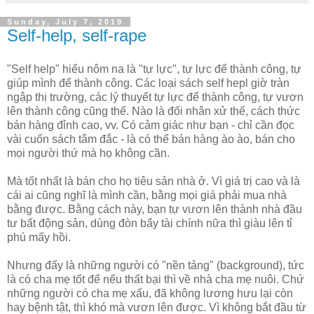
Sunday, July 7, 2019
Self-help, self-rape
"Self help" hiểu nôm na là "tự lực", tự lực để thành công, tự
giúp mình để thành công. Các loại sách self hepl giờ tràn
ngập thị trường, các lý thuyết tự lực để thành công, tự vươn
lên thành công cũng thế. Nào là đối nhân xử thế, cách thức
bán hàng đỉnh cao, vv. Có cảm giác như bạn - chỉ cần đọc
vài cuốn sách tâm đắc - là có thể bán hàng ào ào, bán cho
mọi người thứ mà họ không cần.
Mà tốt nhất là bán cho họ tiêu sản nhà ở. Vì giá trị cao và là
cái ai cũng nghĩ là mình cần, bằng mọi giá phải mua nhà
bằng được. Bằng cách này, bạn tự vươn lên thành nhà đầu
tư bất động sản, dùng đòn bẩy tài chính nữa thì giàu lên tỉ
phú mấy hồi.
Nhưng đấy là những người có "nền tảng" (background), tức
là có cha mẹ tốt để nếu thất bại thì về nhà cha mẹ nuôi. Chứ
những người có cha mẹ xấu, đã không lương hưu lại còn
hay bệnh tật, thì khó mà vươn lên được. Vì không bắt đầu từ