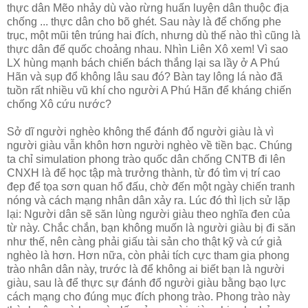
thực dân Mẽo nhảy dù vào rừng huấn luyện dân thuộc địa
chống ... thực dân cho bõ ghét. Sau này là để chống phe
trục, một mũi tên trúng hai đích, nhưng dù thế nào thì cũng là
thực dân đế quốc choảng nhau. Nhìn Liên Xô xem! Vì sao
LX hùng mạnh bách chiến bách thắng lại sa lầy ở A Phú
Hãn và sụp đổ không lâu sau đó? Bàn tay lông lá nào đã
tuồn rất nhiều vũ khí cho người A Phú Hãn để kháng chiến
chống Xô cứu nước?
Sở dĩ người nghèo không thể đánh đổ người giàu là vì
người giàu vẫn khôn hơn người nghèo về tiền bạc. Chúng
ta chỉ simulation phong trào quốc dân chống CNTB đi lên
CNXH là để học tập mà trưởng thành, từ đó tìm vị trí cao
đẹp để tọa sơn quan hổ đấu, chờ đến một ngày chiến tranh
nóng và cách mạng nhân dân xảy ra. Lúc đó thì lịch sử lặp
lại: Người dân sẽ săn lùng người giàu theo nghĩa đen của
từ này. Chắc chắn, bạn không muốn là người giàu bị đi săn
như thế, nên càng phải giấu tài sản cho thật kỹ và cứ giả
nghèo là hơn. Hơn nữa, còn phải tích cực tham gia phong
trào nhân dân này, trước là để không ai biết bạn là người
giàu, sau là để thực sự đánh đổ người giàu bằng bạo lực
cách mạng cho đúng mục đích phong trào. Phong trào này