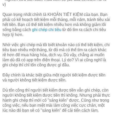
v)
Quan trọng nhất chính là KHOẢN TIẾT KIỆM của bạn. Bạn
phải có kế hoạch tiết kiệm mỗi tháng, mỗi năm, tránh tiêu xài
hết tiền. Bạn có thể tiết kiệm nhiều hơn mà không giảm lối
sống bằng cách
ghi chép chi tiêu
từ đó tìm ra cách chi tiêu
hợp lý hơn.
Nhờ việc ghi chép mà tôi biết khoản nào có thể tiết kiệm, chi
tiêu bao nhiêu một tháng, từ đó mà có thể tìm ra cách khác
rẻ hơn để mua hàng hóa, dịch vụ. Dù vậy, chẳng ai muốn
làm dù đã có app trên điện thoại. Lý do? Vì ai cũng nghĩ là
ghi chép thì chỉ tốn công được gì đâu.
Đây chính là khác biệt giữa một người tiết kiệm được tiền
và người không tiết kiệm được tiền.
Dù tốn công thì người tiết kiệm được tiền vẫn ghi chép, còn
người không tiết kiệm được tiền thì không. Nhưng phải thực
hành ghi chép thì mới có "sáng kiến" được. Cũng như trong
công việc, nếu bạn miệt mài làm công việc cực chán, một
lúc nào đó bạn sẽ có "sáng kiến" để cải tiến cách làm.