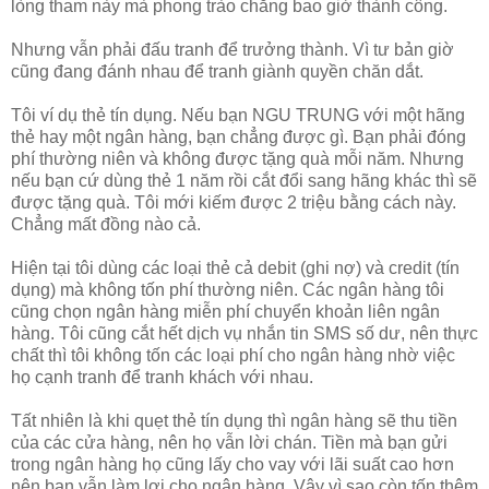
lòng tham này mà phong trào chẳng bao giờ thành công.
Nhưng vẫn phải đấu tranh để trưởng thành. Vì tư bản giờ
cũng đang đánh nhau để tranh giành quyền chăn dắt.
Tôi ví dụ thẻ tín dụng. Nếu bạn NGU TRUNG với một hãng
thẻ hay một ngân hàng, bạn chẳng được gì. Bạn phải đóng
phí thường niên và không được tặng quà mỗi năm. Nhưng
nếu bạn cứ dùng thẻ 1 năm rồi cắt đổi sang hãng khác thì sẽ
được tặng quà. Tôi mới kiếm được 2 triệu bằng cách này.
Chẳng mất đồng nào cả.
Hiện tại tôi dùng các loại thẻ cả debit (ghi nợ) và credit (tín
dụng) mà không tốn phí thường niên. Các ngân hàng tôi
cũng chọn ngân hàng miễn phí chuyển khoản liên ngân
hàng. Tôi cũng cắt hết dịch vụ nhắn tin SMS số dư, nên thực
chất thì tôi không tốn các loại phí cho ngân hàng nhờ việc
họ cạnh tranh để tranh khách với nhau.
Tất nhiên là khi quẹt thẻ tín dụng thì ngân hàng sẽ thu tiền
của các cửa hàng, nên họ vẫn lời chán. Tiền mà bạn gửi
trong ngân hàng họ cũng lấy cho vay với lãi suất cao hơn
nên bạn vẫn làm lợi cho ngân hàng. Vậy vì sao còn tốn thêm