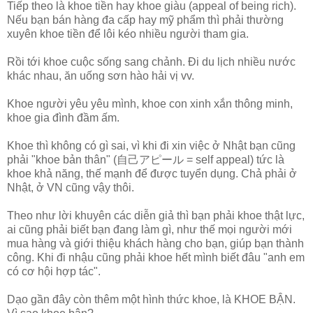
Tiếp theo là khoe tiền hay khoe giàu (appeal of being rich).
Nếu bạn bán hàng đa cấp hay mỹ phẩm thì phải thường
xuyên khoe tiền để lôi kéo nhiều người tham gia.
Rồi tới khoe cuộc sống sang chảnh. Đi du lịch nhiều nước
khác nhau, ăn uống sơn hào hải vị vv.
Khoe người yêu yêu mình, khoe con xinh xắn thông minh,
khoe gia đình đầm ấm.
Khoe thì không có gì sai, vì khi đi xin việc ở Nhật bạn cũng
phải "khoe bản thân" (自己アピール = self appeal) tức là
khoe khả năng, thế mạnh để được tuyển dụng. Chả phải ở
Nhật, ở VN cũng vậy thôi.
Theo như lời khuyên các diễn giả thì bạn phải khoe thật lực,
ai cũng phải biết bạn đang làm gì, như thế mọi người mới
mua hàng và giới thiệu khách hàng cho bạn, giúp bạn thành
công. Khi đi nhậu cũng phải khoe hết mình biết đâu "anh em
có cơ hội hợp tác".
Dạo gần đây còn thêm một hình thức khoe, là KHOE BẬN.