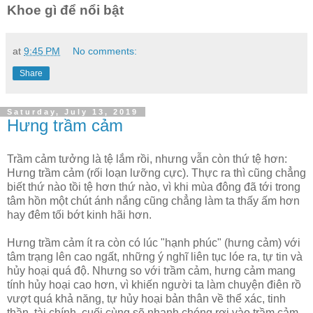
Khoe gì để nổi bật
at
9:45 PM
No comments:
Share
Saturday, July 13, 2019
Hưng trầm cảm
Trầm cảm tưởng là tệ lắm rồi, nhưng vẫn còn thứ tệ hơn:
Hưng trầm cảm (rối loạn lưỡng cực). Thực ra thì cũng chẳng
biết thứ nào tồi tệ hơn thứ nào, vì khi mùa đông đã tới trong
tâm hồn một chút ánh nắng cũng chẳng làm ta thấy ấm hơn
hay đêm tối bớt kinh hãi hơn.
Hưng trầm cảm ít ra còn có lúc "hạnh phúc" (hưng cảm) với
tâm trạng lên cao ngất, những ý nghĩ liên tục lóe ra, tự tin và
hủy hoại quá độ. Nhưng so với trầm cảm, hưng cảm mang
tính hủy hoại cao hơn, vì khiến người ta làm chuyện điên rồ
vượt quá khả năng, tự hủy hoại bản thân về thể xác, tinh
thần, tài chính, cuối cùng sẽ nhanh chóng rơi vào trầm cảm.