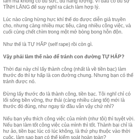
làm mà không có đủ sức, đủ năng lượng. Vì đâu có đủ sự
TĨNH LẶNG để suy nghĩ ra cách làm hợp lý.
Lúc nào cũng hừng hực khí thế do được diễn giả truyền
cho, nhưng càng nhiều mục tiêu, càng nhiều công việc, và
cuối cùng chết chìm trong một mớ bòng bong hỗn độn.
Như thế là TỰ HẤP (self rape) rồi còn gì.
Vậy phải làm thế nào để tránh con đường TỰ HẤP?
Thời đại này chỉ lấy thành công (nhất là về tiền bạc) làm
thước đo thì tự hấp là con đường chung. Nhưng bạn có thể
tránh được nó.
Đừng lấy thước đo là thành công, tiền bạc. Tôi nghĩ chỉ có
lối sống bền vững, thư thái (càng nhiều càng tốt) mới là
thước đó đúng, như ngay từ đầu vẫn vậy chứ nhỉ?
Nếu bạn yêu thích công việc của mình (như tôi) thì tuyệt vời.
Nếu bạn làm tốt công việc của mình thì tốt. Thành bại chỉ là
hư ảo, tiền bạc lúc có lúc không, là thứ phụ thuộc vào thời
cuộc, làm sao bạn có thể kiểm soát hoàn toàn?