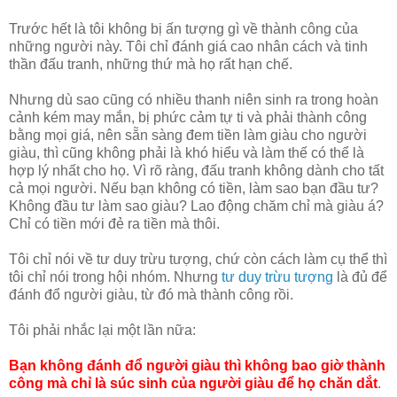
Trước hết là tôi không bị ấn tượng gì về thành công của
những người này. Tôi chỉ đánh giá cao nhân cách và tinh
thần đấu tranh, những thứ mà họ rất hạn chế.
Nhưng dù sao cũng có nhiều thanh niên sinh ra trong hoàn
cảnh kém may mắn, bị phức cảm tự ti và phải thành công
bằng mọi giá, nên sẵn sàng đem tiền làm giàu cho người
giàu, thì cũng không phải là khó hiểu và làm thế có thể là
hợp lý nhất cho họ. Vì rõ ràng, đấu tranh không dành cho tất
cả mọi người. Nếu bạn không có tiền, làm sao bạn đầu tư?
Không đầu tư làm sao giàu? Lao động chăm chỉ mà giàu á?
Chỉ có tiền mới đẻ ra tiền mà thôi.
Tôi chỉ nói về tư duy trừu tượng, chứ còn cách làm cụ thể thì
tôi chỉ nói trong hội nhóm. Nhưng
tư duy trừu tượng
là đủ để
đánh đổ người giàu, từ đó mà thành công rồi.
Tôi phải nhắc lại một lần nữa:
Bạn không đánh đổ người giàu thì không bao giờ thành
công mà chỉ là súc sinh của người giàu để họ chăn dắt
.