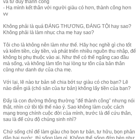
và tư duy thành công
- Hạ mình kết thân với người giàu có hơn, thành công hơn
vv
Không phải là quá ĐÁNG THƯƠNG, ĐÁNG TỘI hay sao?
Không phải là làm nhục cha mẹ hay sao?
Tôi cho là không nên làm như thế. Hãy học nghề gì cho tốt
và kiếm tiền, cày tiền, và phát triển nhiều nguồn thu nhập, để
không bị phụ thuộc vào ai. Như thế có thể ngẩng cao đầu
mà sống, và không làm tổn hại lòng tư tôn của bản thân
cũng như danh dự của cha mẹ.
Với lại, lẽ nào tư bản sẽ chia bớt sự giàu có cho bạn? Lẽ
nào diễn giả (chó săn của tư bản) không lấy tiền của bạn?
Đấy là con đường thông thường "để thành công" nhưng nói
thật, nhìn cứ tồi tội thế nào ý. Sao không làm cuộc cách
mạng trong chính cuộc đời của mình, trước là để cứu thân,
sau là để cứu độ chúng sinh nhỉ?
Chứ sống chỉ để làm giàu cho bọn tư bản, tư hữu, bọn phản
dân hại nước, thì sống làm gì. Không thể sống đớn hèn như