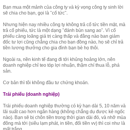
Bạn mua một mảnh của công ty và kỳ vọng công ty sinh lời
sẽ chia cho bạn, gọi là "cổ tức".
Nhưng hiện nay nhiều công ty không trả cổ tức tiền mặt, mà
trả cổ phiếu, tức là một dạng "đánh bùn sang ao". Vì cổ
phiếu càng loãng giá trị càng thấp và đằng nào ban giám
đốc tư lợi cũng chẳng chia cho bạn đồng nào, họ sẽ chỉ trả
tiền lương thưởng cho gia đình bạn bè họ thôi.
Ngoài ra, nền kinh tế đang đi tới khủng hoảng lớn, nên
doanh nghiệp chỉ teo tóp lợi nhuận, thậm chí thua lỗ, phá
sản.
Cơ bản thì tôi không đầu tư chứng khoán.
Trái phiếu (doanh nghiệp)
Trái phiếu doanh nghiệp thường có kỳ hạn dài 5, 10 năm và
lãi suất cao hơn ngân hàng (không chẳng dụ được kẻ ngốc
nào). Bạn sẽ bị chôn tiền trong thời gian dài đó, và nhỡ mùa
đông mà tới (siêu lạm phát, in tiền, đổi tiền vv) thì coi như là
mất trắng.