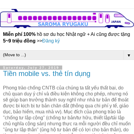
Miễn phí 100%
hồ sơ du học Nhật ngữ + Ai cũng được tặng
5~9 triệu đồng
>>
Đăng ký
▼
Saturday, July 27, 2019
Tiền mobile vs. thẻ tín dụng
Phong trào chống CNTB của chúng ta tất yếu thất bại, do
chủ quan duy ý chí và điều kiện không cho phép, nhưng nó
sẽ giúp bạn trưởng thành suy nghĩ như nhà tư bản để thoát
được bi kịch bị tư bản chăn dắt (thông qua chi phí y tế, giáo
dục, bảo hiểm, mua nhà vv). Mục đích của phong trào là
"chống tư lập cộng" (chống tư bản/tư hữu, thiết lập/tái lập
chủ nghĩa cộng sản) nhưng thực ra mỗi người đều chỉ muốn
"ủng tư lập thân" (ủng hộ tư bản để có lợi cho bản thân), do