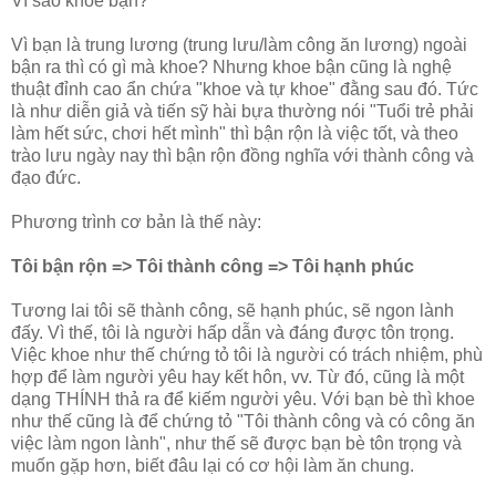
Vì sao khoe bận?
Vì bạn là trung lương (trung lưu/làm công ăn lương) ngoài
bận ra thì có gì mà khoe? Nhưng khoe bận cũng là nghệ
thuật đỉnh cao ẩn chứa "khoe và tự khoe" đằng sau đó. Tức
là như diễn giả và tiến sỹ hài bựa thường nói "Tuổi trẻ phải
làm hết sức, chơi hết mình" thì bận rộn là việc tốt, và theo
trào lưu ngày nay thì bận rộn đồng nghĩa với thành công và
đạo đức.
Phương trình cơ bản là thế này:
Tôi bận rộn => Tôi thành công => Tôi hạnh phúc
Tương lai tôi sẽ thành công, sẽ hạnh phúc, sẽ ngon lành
đấy. Vì thế, tôi là người hấp dẫn và đáng được tôn trọng.
Việc khoe như thế chứng tỏ tôi là người có trách nhiệm, phù
hợp để làm người yêu hay kết hôn, vv. Từ đó, cũng là một
dạng THÍNH thả ra để kiếm người yêu. Với bạn bè thì khoe
như thế cũng là để chứng tỏ "Tôi thành công và có công ăn
việc làm ngon lành", như thế sẽ được bạn bè tôn trọng và
muốn gặp hơn, biết đâu lại có cơ hội làm ăn chung.