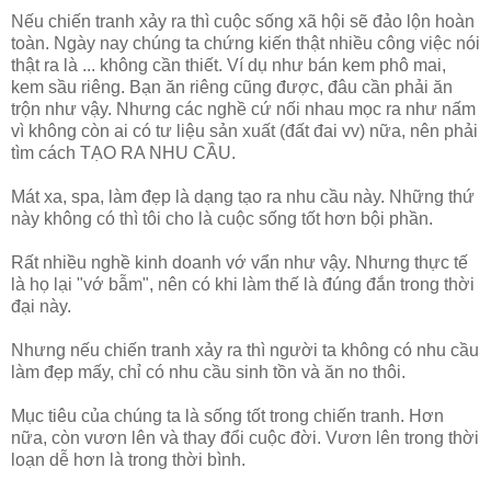
Nếu chiến tranh xảy ra thì cuộc sống xã hội sẽ đảo lộn hoàn
toàn. Ngày nay chúng ta chứng kiến thật nhiều công việc nói
thật ra là ... không cần thiết. Ví dụ như bán kem phô mai,
kem sầu riêng. Bạn ăn riêng cũng được, đâu cần phải ăn
trộn như vậy. Nhưng các nghề cứ nối nhau mọc ra như nấm
vì không còn ai có tư liệu sản xuất (đất đai vv) nữa, nên phải
tìm cách TẠO RA NHU CẦU.
Mát xa, spa, làm đẹp là dạng tạo ra nhu cầu này. Những thứ
này không có thì tôi cho là cuộc sống tốt hơn bội phần.
Rất nhiều nghề kinh doanh vớ vẩn như vậy. Nhưng thực tế
là họ lại "vớ bẫm", nên có khi làm thế là đúng đắn trong thời
đại này.
Nhưng nếu chiến tranh xảy ra thì người ta không có nhu cầu
làm đẹp mấy, chỉ có nhu cầu sinh tồn và ăn no thôi.
Mục tiêu của chúng ta là sống tốt trong chiến tranh. Hơn
nữa, còn vươn lên và thay đổi cuộc đời. Vươn lên trong thời
loạn dễ hơn là trong thời bình.