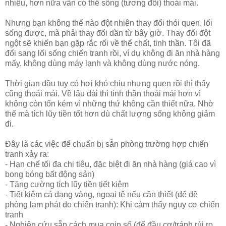
nhiêu, hơn nữa vẫn có thế sống (tương đối) thoải mái.
Nhưng bạn không thể nào đột nhiên thay đổi thói quen, lối
sống được, mà phải thay đổi dần từ bây giờ. Thay đổi đột
ngột sẽ khiến bạn gặp rắc rối về thể chất, tinh thần. Tôi đã
đổi sang lối sống chiến tranh rồi, ví dụ không đi ăn nhà hàng
mấy, không dùng máy lạnh và không dùng nước nóng.
Thời gian đầu tuy có hơi khó chịu nhưng quen rồi thì thấy
cũng thoải mái. Về lâu dài thì tinh thần thoải mái hơn vì
không còn tốn kém vì những thứ không cần thiết nữa. Nhờ
thế mà tích lũy tiền tốt hơn dù chất lượng sống không giảm
đi.
Đây là các việc để chuẩn bị sẵn phòng trường hợp chiến
tranh xảy ra:
- Hạn chế tối đa chi tiêu, đặc biệt đi ăn nhà hàng (giá cao vì
bong bóng bất động sản)
- Tăng cường tích lũy tiền tiết kiệm
- Tiết kiệm cả dạng vàng, ngoại tệ nếu cần thiết (để đề
phòng lạm phát do chiến tranh): Khi cảm thấy nguy cơ chiến
tranh
- Nghiên cứu sẵn cách mua coin số (để đầu cơ/tránh rủi ro