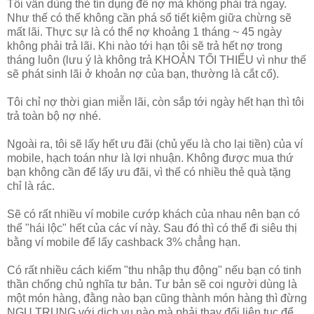
Tôi vẫn dùng thẻ tín dụng để nợ mà không phải trả ngay.
Như thế có thế không cần phá sổ tiết kiệm giữa chừng sẽ
mất lãi. Thực sự là có thể nợ khoảng 1 tháng ~ 45 ngày
không phải trả lãi. Khi nào tới hạn tôi sẽ trả hết nợ trong
tháng luôn (lưu ý là không trả KHOẢN TỐI THIỂU vì như thế
sẽ phát sinh lãi ở khoản nợ của bạn, thường là cắt cổ).
Tôi chỉ nợ thời gian miễn lãi, còn sắp tới ngày hết hạn thì tôi
trả toàn bộ nợ nhé.
Ngoài ra, tôi sẽ lấy hết ưu đãi (chủ yếu là cho lại tiền) của ví
mobile, hạch toán như là lợi nhuận. Không được mua thứ
bạn không cần để lấy ưu đãi, vì thế có nhiều thẻ quà tặng
chỉ là rác.
Sẽ có rất nhiều ví mobile cướp khách của nhau nên bạn có
thể "hái lộc" hết của các ví này. Sau đó thì có thể đi siêu thị
bằng ví mobile để lấy cashback 3% chẳng hạn.
Có rất nhiều cách kiếm "thu nhập thụ động" nếu bạn có tinh
thần chống chủ nghĩa tư bản. Tư bản sẽ coi người dùng là
một món hàng, đằng nào bạn cũng thành món hàng thì đừng
NGU TRUNG với dịch vụ nào mà phải thay đổi liên tục để