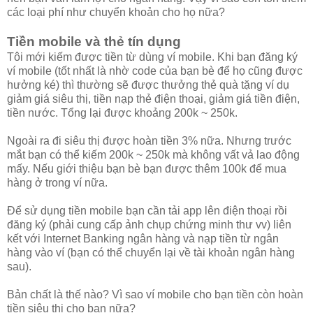
các loại phí như chuyển khoản cho họ nữa?
Tiền mobile và thẻ tín dụng
Tôi mới kiếm được tiền từ dùng ví mobile. Khi bạn đăng ký
ví mobile (tốt nhất là nhờ code của bạn bè để họ cũng được
hưởng ké) thì thường sẽ được thưởng thẻ quà tặng ví dụ
giảm giá siêu thị, tiền nạp thẻ điện thoại, giảm giá tiền điện,
tiền nước. Tổng lại được khoảng 200k ~ 250k.
Ngoài ra đi siêu thị được hoàn tiền 3% nữa. Nhưng trước
mắt bạn có thể kiếm 200k ~ 250k mà không vất vả lao động
mấy. Nếu giới thiệu bạn bè bạn được thêm 100k để mua
hàng ở trong ví nữa.
Để sử dụng tiền mobile bạn cần tải app lên điện thoại rồi
đăng ký (phải cung cấp ảnh chụp chứng minh thư vv) liên
kết với Internet Banking ngân hàng và nạp tiền từ ngân
hàng vào ví (bạn có thể chuyển lại về tài khoản ngân hàng
sau).
Bản chất là thế nào? Vì sao ví mobile cho bạn tiền còn hoàn
tiền siêu thị cho bạn nữa?