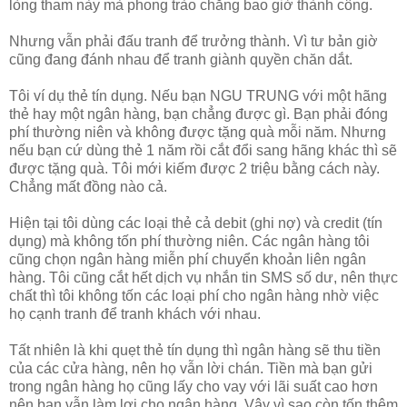
lòng tham này mà phong trào chẳng bao giờ thành công.
Nhưng vẫn phải đấu tranh để trưởng thành. Vì tư bản giờ
cũng đang đánh nhau để tranh giành quyền chăn dắt.
Tôi ví dụ thẻ tín dụng. Nếu bạn NGU TRUNG với một hãng
thẻ hay một ngân hàng, bạn chẳng được gì. Bạn phải đóng
phí thường niên và không được tặng quà mỗi năm. Nhưng
nếu bạn cứ dùng thẻ 1 năm rồi cắt đổi sang hãng khác thì sẽ
được tặng quà. Tôi mới kiếm được 2 triệu bằng cách này.
Chẳng mất đồng nào cả.
Hiện tại tôi dùng các loại thẻ cả debit (ghi nợ) và credit (tín
dụng) mà không tốn phí thường niên. Các ngân hàng tôi
cũng chọn ngân hàng miễn phí chuyển khoản liên ngân
hàng. Tôi cũng cắt hết dịch vụ nhắn tin SMS số dư, nên thực
chất thì tôi không tốn các loại phí cho ngân hàng nhờ việc
họ cạnh tranh để tranh khách với nhau.
Tất nhiên là khi quẹt thẻ tín dụng thì ngân hàng sẽ thu tiền
của các cửa hàng, nên họ vẫn lời chán. Tiền mà bạn gửi
trong ngân hàng họ cũng lấy cho vay với lãi suất cao hơn
nên bạn vẫn làm lợi cho ngân hàng. Vậy vì sao còn tốn thêm