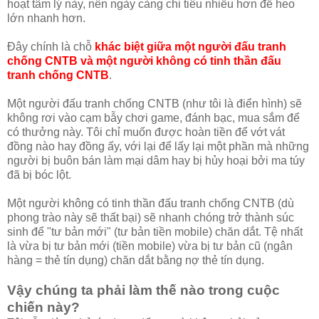
hoạt tâm lý này, nên ngày càng chi tiêu nhiều hơn để heo
lớn nhanh hơn.
Đây chính là chỗ
khác biệt giữa một người đấu tranh
chống CNTB và một người không có tinh thần đấu
tranh chống CNTB
.
Một người đấu tranh chống CNTB (như tôi là điển hình) sẽ
không rơi vào cạm bẫy chơi game, đánh bạc, mua sắm để
có thưởng này. Tôi chỉ muốn được hoàn tiền để vớt vát
đồng nào hay đồng ấy, với lại để lấy lại một phần mà những
người bị buôn bán làm mại dâm hay bị hủy hoại bởi ma túy
đã bị bóc lột.
Một người không có tinh thần đấu tranh chống CNTB (dù
phong trào này sẽ thất bại) sẽ nhanh chóng trở thành súc
sinh để "tư bản mới" (tư bản tiền mobile) chăn dắt. Tệ nhất
là vừa bị tư bản mới (tiền mobile) vừa bị tư bản cũ (ngân
hàng = thẻ tín dụng) chăn dắt bằng nợ thẻ tín dụng.
Vậy chúng ta phải làm thế nào trong cuộc
chiến này?