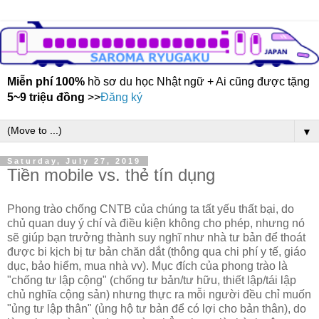
Miễn phí 100%
hồ sơ du học Nhật ngữ + Ai cũng được tặng
5~9 triệu đồng
>>
Đăng ký
▼
Saturday, July 27, 2019
Tiền mobile vs. thẻ tín dụng
Phong trào chống CNTB của chúng ta tất yếu thất bại, do
chủ quan duy ý chí và điều kiện không cho phép, nhưng nó
sẽ giúp bạn trưởng thành suy nghĩ như nhà tư bản để thoát
được bi kịch bị tư bản chăn dắt (thông qua chi phí y tế, giáo
dục, bảo hiểm, mua nhà vv). Mục đích của phong trào là
"chống tư lập cộng" (chống tư bản/tư hữu, thiết lập/tái lập
chủ nghĩa cộng sản) nhưng thực ra mỗi người đều chỉ muốn
"ủng tư lập thân" (ủng hộ tư bản để có lợi cho bản thân), do