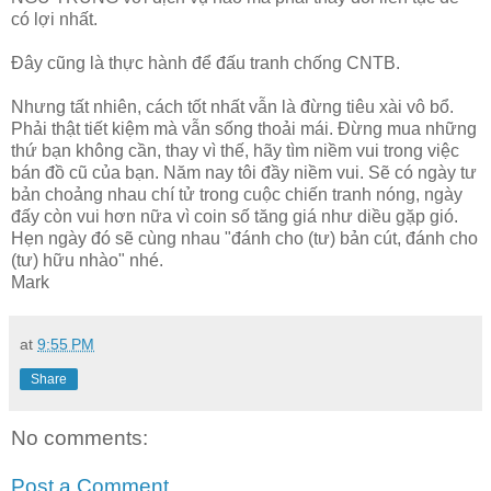
có lợi nhất.
Đây cũng là thực hành để đấu tranh chống CNTB.
Nhưng tất nhiên, cách tốt nhất vẫn là đừng tiêu xài vô bổ.
Phải thật tiết kiệm mà vẫn sống thoải mái. Đừng mua những
thứ bạn không cần, thay vì thế, hãy tìm niềm vui trong việc
bán đồ cũ của bạn. Năm nay tôi đầy niềm vui. Sẽ có ngày tư
bản choảng nhau chí tử trong cuộc chiến tranh nóng, ngày
đấy còn vui hơn nữa vì coin số tăng giá như diều gặp gió.
Hẹn ngày đó sẽ cùng nhau "đánh cho (tư) bản cút, đánh cho
(tư) hữu nhào" nhé.
Mark
at
9:55 PM
Share
No comments:
Post a Comment