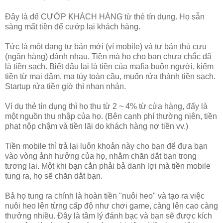
Đây là để CƯỚP KHÁCH HÀNG từ thẻ tín dụng. Họ sẵn
sàng mất tiền để cướp lại khách hàng.
Tức là một dạng tư bản mới (ví mobile) và tư bản thủ cựu
(ngân hàng) đánh nhau. Tiền mà họ cho bạn chưa chắc đã
là tiền sạch. Biết đâu lại là tiền của mafia buôn người, kiếm
tiền từ mại dâm, ma túy toàn cầu, muốn rửa thành tiền sạch.
Startup rửa tiền giờ thì nhan nhản.
Ví dụ thẻ tín dụng thì họ thu từ 2 ~ 4% từ cửa hàng, đấy là
một nguồn thu nhập của họ. (Bên cạnh phí thường niên, tiền
phạt nộp chậm và tiền lãi do khách hàng nợ tiền vv.)
Tiền mobile thì trả lại luôn khoản này cho bạn để đưa bạn
vào vòng ảnh hưởng của họ, nhằm chăn dắt bạn trong
tương lai. Một khi bạn cắn phải bả danh lợi mà tiền mobile
tung ra, họ sẽ chăn dắt bạn.
Bả họ tung ra chính là hoàn tiền "nuôi heo" và tạo ra việc
nuôi heo lên từng cấp độ như chơi game, càng lên cao càng
thưởng nhiều. Đây là tâm lý đánh bạc và bạn sẽ được kích