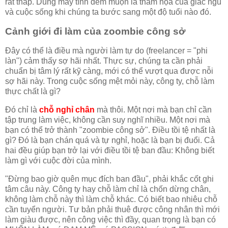
rất thấp. Dùng máy tính đêm muộn là thảm họa của giấc ngủ
và cuộc sống khi chúng ta bước sang một độ tuổi nào đó.
Cảnh giới đi làm của zoombie công sở
Đây có thể là điều mà người làm tự do (freelancer = "phi
làn") cảm thấy sợ hãi nhất. Thực sự, chúng ta cần phải
chuẩn bị tâm lý rất kỹ càng, mới có thể vượt qua được nỗi
sợ hãi này. Trong cuộc sống mệt mỏi này, công ty, chỗ làm
thực chất là gì?
Đó chỉ là
chỗ nghỉ chân
mà thôi. Một nơi mà bạn chỉ cần
tập trung làm việc, không cần suy nghĩ nhiều. Một nơi mà
bạn có thể trở thành "zoombie công sở". Điều tồi tệ nhất là
gì? Đó là bạn chán quá và tự nghỉ, hoặc là bạn bị đuổi. Cả
hai đều giúp bạn trở lại với điều tồi tệ ban đầu: Không biết
làm gì với cuộc đời của mình.
"Đừng bao giờ quên mục đích ban đầu", phải khắc cốt ghi
tâm câu này. Công ty hay chỗ làm chỉ là chốn dừng chân,
không làm chỗ này thì làm chỗ khác. Có biết bao nhiêu chỗ
cần tuyển người. Tư bản phải thuê được công nhân thì mới
làm giàu được, nên công việc thì đầy, quan trọng là bạn có