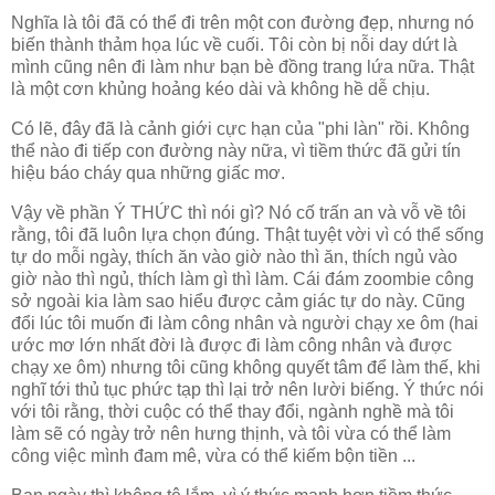
Nghĩa là tôi đã có thể đi trên một con đường đẹp, nhưng nó
biến thành thảm họa lúc về cuối. Tôi còn bị nỗi day dứt là
mình cũng nên đi làm như bạn bè đồng trang lứa nữa. Thật
là một cơn khủng hoảng kéo dài và không hề dễ chịu.
Có lẽ, đây đã là cảnh giới cực hạn của "phi làn" rồi. Không
thể nào đi tiếp con đường này nữa, vì tiềm thức đã gửi tín
hiệu báo cháy qua những giấc mơ.
Vậy về phần Ý THỨC thì nói gì? Nó cố trấn an và vỗ về tôi
rằng, tôi đã luôn lựa chọn đúng. Thật tuyệt vời vì có thể sống
tự do mỗi ngày, thích ăn vào giờ nào thì ăn, thích ngủ vào
giờ nào thì ngủ, thích làm gì thì làm. Cái đám zoombie công
sở ngoài kia làm sao hiểu được cảm giác tự do này. Cũng
đổi lúc tôi muốn đi làm công nhân và người chạy xe ôm (hai
ước mơ lớn nhất đời là được đi làm công nhân và được
chạy xe ôm) nhưng tôi cũng không quyết tâm để làm thế, khi
nghĩ tới thủ tục phức tạp thì lại trở nên lười biếng. Ý thức nói
với tôi rằng, thời cuộc có thể thay đổi, ngành nghề mà tôi
làm sẽ có ngày trở nên hưng thịnh, và tôi vừa có thể làm
công việc mình đam mê, vừa có thể kiếm bộn tiền ...