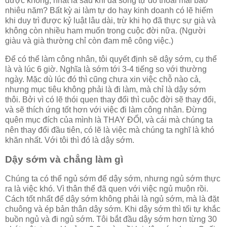
được không, nhất là sau khi đã sống tự do thoải mái bao
nhiêu năm? Bất kỳ ai làm tự do hay kinh doanh có lẽ hiếm
khi duy trì được kỷ luật lâu dài, trừ khi họ đã thực sự già và
không còn nhiều ham muốn trong cuộc đời nữa. (Người
giàu và già thường chỉ còn đam mê công việc.)
Để có thể làm công nhân, tôi quyết định sẽ dậy sớm, cụ thể
là và lúc 6 giờ. Nghĩa là sớm tới 3-4 tiếng so với thường
ngày. Mặc dù lúc đó thì cũng chưa xin việc chỗ nào cả,
nhưng mục tiêu không phải là đi làm, mà chỉ là dậy sớm
thôi. Bởi vì có lẽ thói quen thay đổi thì cuộc đời sẽ thay đổi,
và sẽ thích ứng tốt hơn với việc đi làm công nhân. Đừng
quên mục đích của mình là THAY ĐỔI, và cái mà chúng ta
nên thay đổi đầu tiên, có lẽ là việc mà chúng ta nghĩ là khó
khăn nhất. Với tôi thì đó là dậy sớm.
Dậy sớm và chẳng làm gì
Chúng ta có thể ngủ sớm để dậy sớm, nhưng ngủ sớm thực
ra là việc khó. Vì thân thể đã quen với việc ngủ muộn rồi.
Cách tốt nhất để dậy sớm không phải là ngủ sớm, mà là đặt
chuông và ép bản thân dậy sớm. Khi dậy sớm thì tối tự khắc
buồn ngủ và đi ngủ sớm. Tôi bắt đầu dậy sớm hơn từng 30