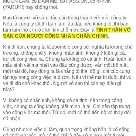
MUỐN LÀM, có ĐAM MÊ, có PASSION, có やる気
(YARUKI) hay không thôi.
Bạn là người vô sản, đâu cần trung thành với một công ty.
Nếu là công ty tốt thì bạn làm lâu dài, nếu không tốt thì bạn
làm tạm thời, trước khi tìm chỗ mới. Đấy là
TINH THẦN VÔ
SẢN CỦA NGƯỜI CÔNG NHÂN CHÂN CHÍNH
.
Khi đi làm, chúng ta là zoombie công sở, nghĩa là không chủ
trương, không chủ ý, không nhân tính, không ý kiến gì cả,
trừ về công việc ra. Chúng ta không có cá tính! Hoàn toàn là
mẫu sinh vật mà nhét vào đâu cũng được, vẫn một bộ mặt,
một thái độ, hay đúng ra là chẳng tỏ thái độ gì, chỉ cúc cung
tận tụy trong công việc là được. Nếu vì thế mà bị đuổi, thì vui
vẻ đi xin chỗ khác thôi. Người vô sản thì còn sợ điều gì
nữa?
Vì không có nhân tính, không có cá tính, nên trong công
việc, chúng ta cũng không biết mình là ai. Chỉ nên tập trung
vào công việc mà thôi. Từ đó, mới có thể tiến bộ và thay đổi
số phận.
Cũng như xin việc đi làm, quan trọng không hẳn là cố sống
cố chết xin việc, mà có thể chỉ là dậy sớm hơn một tí mỗi