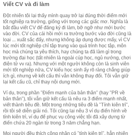
Viết CV và đi làm
Đột nhiên tôi lại thấy mình quay trở lại đúng thời điểm mới
tốt nghiệp ra trường, giống với trong các giấc mơ. Nghĩa là
bắt đầu viết CV để đăng ký đi làm, bỡ ngỡ như mới bước
vào đời. CV của cái hồi mới ra trường bước vào đời cũng là
loại ... xuất sắc đấy, nhưng không áp dụng được mấy, vì CV
lúc mới tốt nghiệp chỉ tập trung vào quá trình học tập, môn
học mà chúng ta yêu thích, hay chúng ta đã làm gì trong
trường đại học (tất nhiên là ngoài cúp học, ngủ nướng, chơi
điện tử vv ra). Nhưng với một người không còn là sinh viên
mới tốt nghiệp nữa, CV kiểu học sinh ấy rõ ràng chẳng giúp
ích gì, nhưng về kết cấu thì vẫn không thay đổi. Tôi vẫn giữ
lại kết cấu cũ, chỉ thay nội dung mới.
Ví dụ, trong phần "Điểm mạnh của bản thân" (hay "PR về
bản thân"), tôi vẫn giữ kết cấu là nêu ra 3 điểm mạnh nhất,
viết thành tiêu đề. Một trong những tiêu đề là "Tính kiên trì",
rồi tôi sẽ diễn giải nó. Tôi cũng lại nêu 3 ví dụ điển hình về
tính kiên trì, ví dụ để phục vụ công việc tôi đã xây dựng từ
điển chứa 20 ngàn từ trong 3 năm chẳng hạn.
Mọi người đều thích công nhân có "tính kiên trì", hẳn nhiên