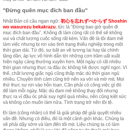
"Đừng quên mục đích ban đầu"
Nhật Bản có câu ngạn ngữ:
初心を忘れずべからず Shoshin
wo wasurezu bekakrazu
, tức là "Đừng bao giờ quên đi
mục đích ban đầu". Không đi làm cũng rất có thể sẽ không
vui và chất lượng cuộc sống rất kém. Vấn đề là tôi đam mê
làm việc nhưng bị rơi vào tình trạng thiểu nghiệp trong một
thời gian dài. Từ đó, sự bất an về tương lai hay tài chính
tăng dần, áp lực vô hình dẫn tới những cơn trầm uất xuất
hiện ngày càng thường xuyên hơn. Một ngày có rất nhiều
thời gian nhưng thực ra đầu óc không hề được nghỉ ngơi. Vì
thế, chất lượng giấc ngủ cũng thấp mặc dù thời gian ngủ
nhiều. Chuyện tình cảm cũng trở nên xa vời và mờ mịt. Mọi
thứ thực sự rơi vào hỗn loạn. Cần phải có công việc gì đó
để làm mỗi ngày. Mặc dù đam mê không thay đổi nhưng
thực ra vì đầu óc phải suy nghĩ quá nhiều, nên cũng kiệt sức
và không còn muốn làm nữa. Tình trạng trở nên tồi tệ.
Đi làm (công nhân) có thể là giải pháp để giải quyết nhiều
vấn đề. Nhưng có điều, đó là một cảnh giới khác. Chúng ta
sẽ phải dậy sớm và làm đến tối mịt. Liệu chúng ta có làm