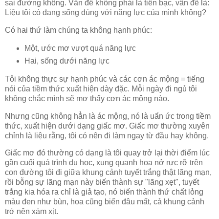
sai đường không. Vấn đề không phải là tiền bạc, vấn đề là:
Liệu tôi có đang sống đúng với năng lực của mình không?
Có hai thứ làm chúng ta không hạnh phúc:
Một, ước mơ vượt quá năng lực
Hai, sống dưới năng lực
Tôi không thực sự hạnh phúc và các cơn ác mộng = tiếng
nói của tiềm thức xuất hiện dày đặc. Mỗi ngày đi ngủ tôi
không chắc mình sẽ mơ thấy cơn ác mộng nào.
Nhưng cũng không hẳn là ác mộng, nó là uẩn ức trong tiềm
thức, xuất hiện dưới dạng giấc mơ. Giấc mơ thường xuyên
chỉnh là liệu rằng, tôi có nên đi làm ngay từ đầu hay không.
Giấc mơ đó thường có dạng là tôi quay trở lại thời điểm lúc
gần cuối quá trình du học, xung quanh hoa nở rực rỡ trên
con đường tôi đi giữa khung cảnh tuyết trắng thật lãng mạn,
rồi bỗng sự lãng mạn này biến thành sự "lãng xẹt", tuyết
trắng kia hóa ra chỉ là giả tạo, nó biến thành thứ chất lỏng
màu đen như bùn, hoa cũng biến đâu mất, cả khung cảnh
trở nên xám xịt.