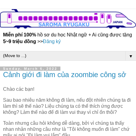
Miễn phí 100%
hồ sơ du học Nhật ngữ + Ai cũng được tặng
5~9 triệu đồng
>>
Đăng ký
▼
Sunday, March 6, 2022
Cảnh giới đi làm của zoombie công sở
Chào các bạn!
Sau bao nhiêu năm không đi làm, nếu đột nhiên chúng ta đi
làm thì sẽ thế nào? Liệu chúng ta có thể thích ứng được
không? Làm thế nào để đi làm vui thay vì chỉ ổn thôi?
Toàn nhưng câu hỏi không dễ dàng, bởi vì chúng ta thấy
nhan nhản những câu như là "Tôi không muốn đi làm" chứ
mấy ai nói "Đi làm vui lắm" đâu.