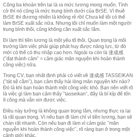
Cộng ba khoản trên lại là ra mức lương mong muốn. Tình
cờ thì nó cũng là mức trung bình dưới của BrSE. Vì thuê
BrSE thì đương nhiên là không rẻ rồi! Chưa kể tôi có thể
làm BrSE xuất sắc nữa. Nhưng tôi chỉ muốn làm một người
trung bình thôi, cũng không cần xuất sắc lắm.
Đi làm thì tiền lương là một yếu tố thôi. Quan trọng là môi
trường làm việc phải giúp phát huy được năng lực, từ đó
mới có thể có thu nhập cao hơn. Ngoài ra còn là 達成感
("đạt thành cảm" = cảm giác mãn nguyện khi hoàn thành
công việc) nữa.
Trong CV, bạn nhất định phải có viết về 達成感 TASSEIKAN
("tát sệ cằm"), bạn cảm thấy hài lòng mãn nguyện khi nào?
Đó là khi bạn hoàn thành một công việc khó. Bạn nên viết rõ
là việc gì làm bạn cảm thấy "tasseikan", đây là bí kíp để tốn
ít công mà vẫn xin được việc.
Điều này tưởng là không quan trọng lắm, nhưng thực ra lại
là rất quan trọng. Vì nếu bạn đi làm chỉ vì tiền lương, bạn sẽ
chán rất nhanh. Còn nếu bạn đi làm vì cảm giác "mãn
nguyễn khi hoàn thành công việc", rõ ràng bạn ở trong một
cảnh giới khác.