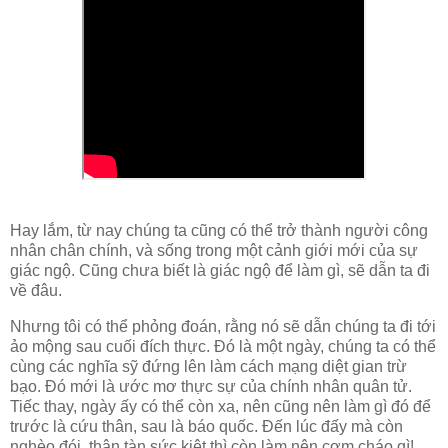
Hay lắm, từ nay chúng ta cũng có thể trở thành người công
nhân chân chính, và sống trong một cảnh giới mới của sự
giác ngộ. Cũng chưa biết là giác ngộ để làm gì, sẽ dẫn ta đi
về đâu.
Nhưng tôi có thể phỏng đoán, rằng nó sẽ dẫn chúng ta đi tới
ảo mộng sau cuối đích thực. Đó là một ngày, chúng ta có thể
cùng các nghĩa sỹ đứng lên làm cách mạng diệt gian trừ
bạo. Đó mới là ước mơ thực sự của chính nhân quân tử.
Tiếc thay, ngày ấy có thể còn xa, nên cũng nên làm gì đó để
trước là cứu thân, sau là báo quốc. Đến lúc đấy mà còn
nghèo đói, thân tàn sức kiệt thì còn làm nên cơm cháo gì!