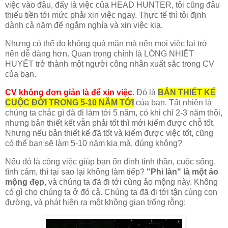
việc vào đâu, đấy là việc của HEAD HUNTER, tôi cũng đâu
thiếu tiền tới mức phải xin việc ngay. Thực tế thì tôi định
dành cả năm để ngắm nghía và xin việc kia.
Nhưng có thể do không quá mặn mà nên mọi việc lại trở
nên dễ dàng hơn. Quan trọng chính là LÒNG NHIỆT
HUYẾT trở thành một người công nhân xuất sắc trong CV
của bạn.
CV không đơn giản là để xin việc
. Đó là
BẢN THIẾT KẾ
CUỘC ĐỜI TRONG 5-10 NĂM TỚI
của bạn. Tất nhiên là
chúng ta chắc gì đã đi làm tới 5 năm, có khi chỉ 2-3 năm thôi,
nhưng bản thiết kết vẫn phải tốt thì mới kiếm được chỗ tốt.
Nhưng nếu bản thiết kế đã tốt và kiếm được việc tốt, cũng
có thể bạn sẽ làm 5-10 năm kia mà, đúng không?
Nếu đó là công việc giúp bạn ổn định tinh thần, cuộc sống,
tình cảm, thì tại sao lại không làm tiếp?
"Phi làn" là một ảo
mộng đẹp
, và chúng ta đã đi tới cùng ảo mộng này. Không
có gì cho chúng ta ở đó cả. Chúng ta đã đi tới tận cùng con
đường, và phát hiện ra một không gian trống rỗng: