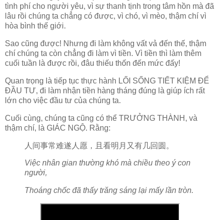
tình phí cho người yêu, vì sự thanh tịnh trong tâm hồn mà đã
lâu rồi chúng ta chẳng có được, vì chó, vì mèo, thậm chí vì
hòa bình thế giới.
Sao cũng được! Nhưng đi làm không vất vả đến thế, thậm
chí chúng ta còn chẳng đi làm vì tiền. Vì tiền thì làm thêm
cuối tuần là được rồi, đâu thiếu thốn đến mức đấy!
Quan trọng là tiếp tục thực hành LỐI SỐNG TIẾT KIỆM ĐỂ
ĐẦU TƯ, đi làm nhận tiền hàng tháng đúng là giúp ích rất
lớn cho việc đầu tư của chúng ta.
Cuối cùng, chúng ta cũng có thể TRƯỞNG THÀNH, và
thậm chí, là GIÁC NGỘ. Rằng:
人间事常难遂人愿，且看明月又有几回圆。
Việc nhân gian thường khó mà chiều theo ý con
người,
Thoáng chốc đã thấy trăng sáng lại mấy lần tròn.