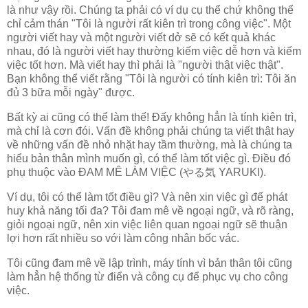
là như vậy rồi. Chúng ta phải có ví dụ cụ thể chứ không thể
chỉ cảm thán "Tôi là người rất kiên trì trong công việc". Một
người viết hay và một người viết dở sẽ có kết quả khác
nhau, đó là người viết hay thường kiếm việc dễ hơn và kiếm
việc tốt hơn. Mà viết hay thì phải là "người thật việc thật".
Bạn không thể viết rằng "Tôi là người có tính kiên trì: Tôi ăn
đủ 3 bữa mỗi ngày" được.
Bất kỳ ai cũng có thể làm thế! Đấy không hẳn là tính kiên trì,
mà chỉ là cơn đói. Vấn đề không phải chúng ta viết thật hay
về những vấn đề nhỏ nhặt hay tầm thường, mà là chúng ta
hiểu bản thân mình muốn gì, có thể làm tốt việc gì. Điều đó
phụ thuộc vào ĐAM MÊ LÀM VIỆC (やる気 YARUKI).
Ví dụ, tôi có thể làm tốt điều gì? Và nên xin việc gì để phát
huy khả năng tối đa? Tôi đam mê về ngoại ngữ, và rõ ràng,
giỏi ngoại ngữ, nên xin việc liên quan ngoại ngữ sẽ thuận
lợi hơn rất nhiều so với làm công nhân bốc vác.
Tôi cũng đam mê về lập trình, máy tính vì bản thân tôi cũng
làm hẳn hệ thống từ điển và công cụ để phục vụ cho công
việc.