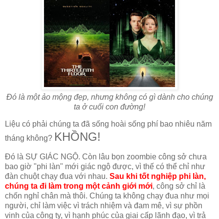
Đó là một ảo mộng đẹp, nhưng không có gì dành cho chúng
ta ở cuối con đường!
Liệu có phải chúng ta đã sống hoài sống phí bao nhiêu năm
KHỒNG!
tháng không?
Đó là SỰ GIÁC NGỘ. Còn lâu bọn zoombie công sở chưa
bao giờ "phi làn" mới giác ngộ được, vì thế có thể chỉ như
đàn chuột chạy đua với nhau.
Sau khi tốt nghiệp phi làn,
chúng ta đi làm trong một cảnh giới mới
, công sở chỉ là
chốn nghỉ chân mà thôi. Chúng ta không chạy đua như mọi
người, chỉ làm việc vì trách nhiệm và đam mê, vì sự phồn
vinh của công ty, vì hạnh phúc của giai cấp lãnh đạo, vì trả