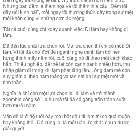
Ban ngày thì không tệ lắm, vì ý thức mạnh hơn tiềm thức.
Nhưng ban đêm là thảm họa và tôi thấm thía câu "Đêm tối
đầy nỗi kinh hãi", mỗi ngày tôi thường thức dậy trong sự mệt
mỏi khôn cùng vì những cơn ác mộng.
Tất cả cuối cùng chỉ xoay quanh việc: Đi làm hay không đi
làm.
Đã đến lúc phải lựa chọn rồi. Mà lựa chọn thì chỉ có một: Đi
làm. Vì tôi đã chờ đợi để ngành nghề mình làm trở nên
hưng thịnh mấy năm rồi, cuối cùng nó đi theo một cách khác
hẳn: Thiểu nghiệp, đã thế lại còn cạnh tranh nhiều hơn, thu
nhập giảm đi trong khi lạm phát tăng lên. Lòng đam mê còn
suy giảm đi theo năm tháng và tan nát bởi sự mệt mỏi về
tinh thần.
Nghĩa là chỉ còn một lựa chọn là "đi làm và trở thành
zoombie công sở", điều mà tôi đã cố gắng trốn tránh suốt
hơn mười năm.
Vấn đề là ở độ tuổi này mới bắt đầu đi làm thì có quá muộn
hay không thôi. Đó cũng lại là một uẩn ức khác chưa được
giải quyết.