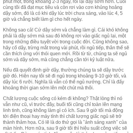
phút một, trong khoảng 2-3 ngày, rồi lại dậy sớm hơn. Cuối
cùng tôi đã đạt mục tiêu và còn rơi vào cơn khủng hoảng
dậy sớm, đó là có khi dậy lúc trời chưa sáng, vào lúc 4, 5
giờ và chẳng biết làm gì cho hết ngày.
Không sao cả! Cứ dậy sớm và chẳng làm gì. Cái khó không
phải là dậy sớm mà sau đó không rơi vào giấc ngủ lại, một
trong những điều tuyệt vời trong cuộc đời. Cũng không sao,
hãy cố dậy, trừng mắt trong vài phút, rồi ngủ tiếp, thân thể sẽ
cần thích ứng với thói quen mới. Rồi từ từ, chúng ta sẽ ngủ
sớm và dậy sớm, mà cũng chẳng cần tới kỷ luật nữa.
Nếu đã quyết định giờ dậy, thường chúng ta sẽ dậy trước
giờ đó. Hiện nay tôi sẽ đi ngủ trong khoảng 9-10 giờ tối, và
dậy lúc 6 rưỡi. Nghĩa là vẫn có thể ngủ nướng. Chỉ là đẩy
khoảng thời gian sớm lên một chút mà thôi.
Chất lượng cuộc sống có kém đi không? Thật lòng thì nó
vẫn như cũ, vì trước đây, buổi tối cũng chỉ toàn lên mạng
linh tinh, cũng không làm gì có ích. Sau 9 giờ tối mà động
tới điện thoại hay máy tính thì chất lượng giấc ngủ sẽ trở
thành thảm họa. Có lẽ là do thứ gọi là "ánh sáng xanh" của
màn hình. Hơn nữa, sau 9 giờ tối thì hiệu suất công việc sẽ