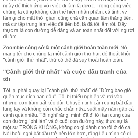
ngày để thích ứng với việc đi làm là được. Trong công việc,
chúng ta cũng không cần thể hiện nhân phẩm, cá tính, vv
làm gì cho mất thời gian, cũng chả cần quan tâm thăng tiến,
mà cứ tập trung làm việc để tiến bộ, là đã tốt lắm rồi. Đấy
thực ra là con đường dễ dàng và an toàn nhất đối với người
đi làm.
Zoombie công sở là một cảnh giới hoàn toàn mới
. Nó
mang tới cho chúng ta một cảnh giới thứ hai, để thoát khỏi
"cảnh giới thứ nhất", thứ có thể đã suy thoái hoàn toàn.
"Cảnh giới thứ nhất" và cuộc đấu tranh của
tôi
Tôi lại phải quay lại "cảnh giới thứ nhất" để "Đừng bao giờ
quên mục đích ban đầu". Tôi bị thiểu nghiệp và rơi vào
những cơn trầm uất kéo dài. Chuyện tình cảm cũng bắt đầu
lung lay và không còn chắc chắn nữa, suốt mấy năm gặp cá
cảnh quá nhiều. Tôi nghĩ rằng, mình đã đi tới tận cùng của
con đường "phi làn" và ở cuối con đường này, thực sự là
một sự TRỐNG KHÔNG, không có gì dành cho tôi ở đó cả.
Nỗi hoài nghi bắt đầu trở nên lớn hơn, rằng liệu mình có đi