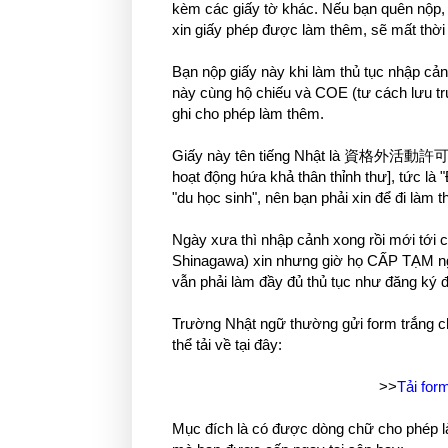
kèm các giấy tờ khác. Nếu bạn quên nộp, 
xin giấy phép được làm thêm, sẽ mất thời gi
Bạn nộp giấy này khi làm thủ tục nhập cản
này cùng hộ chiếu và COE (tư cách lưu trú
ghi cho phép làm thêm.
Giấy này tên tiếng Nhật là 資格外活
hoạt động hứa khả thân thỉnh thư], tức là
"du học sinh", nên bạn phải xin để đi làm 
Ngày xưa thì nhập cảnh xong rồi mới tới 
Shinagawa) xin nhưng giờ họ CẤP TẠM nga
vẫn phải làm đầy đủ thủ tục như đăng ký đị
Trường Nhật ngữ thường gửi form trắng c
thể tải về tại đây:
>>
Tải for
Mục đích là có được dòng chữ cho phép 