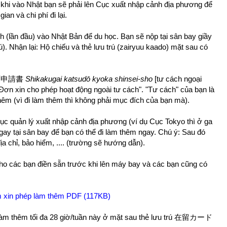
khi vào Nhật bạn sẽ phải lên Cục xuất nhập cảnh địa phương để
an và chi phí đi lại.
h (lần đầu) vào Nhật Bản để du học. Bạn sẽ nộp tại sân bay giầy
). Nhận lại: Hộ chiếu và thẻ lưu trú (zairyuu kaado) mặt sau có
動許可申請書
Shikakugai katsudō kyoka shinsei-sho
[tư cách ngoại
 "Đơn xin cho phép hoạt động ngoài tư cách". "Tư cách" của bạn là
thêm (vì đi làm thêm thì không phải mục đích của bạn mà).
cục quản lý xuất nhập cảnh địa phương (ví dụ Cục Tokyo thì ở ga
y tại sân bay để bạn có thể đi làm thêm ngay. Chú ý: Sau đó
a chỉ, bảo hiểm, .... (trường sẽ hướng dẫn).
ho các bạn điền sẵn trước khi lên máy bay và các bạn cũng có
m xin phép làm thêm PDF (117KB)
làm thêm tối đa 28 giờ/tuần này ở mặt sau thẻ lưu trú 在留カード