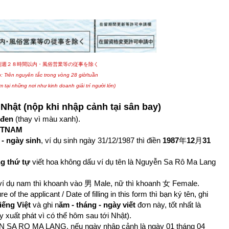
則週２８時間以内・風俗営業等の従事を除く
: Trên nguyên tắc trong vòng 28 giờ/tuần
m tại những nơi như kinh doanh giải trí người lớn)
 Nhật (nộp khi nhập cảnh tại sân bay)
 đen
(thay vì màu xanh).
ETNAM
 - ngày sinh
, ví dụ sinh ngày 31/12/1987 thì điền
1987
年
12
月
31
g thứ tự
viết hoa không dấu ví dụ tên là Nguyễn Sa Rô Ma Lang
ví dụ nam thì khoanh vào 男 Male, nữ thì khoanh 女 Female.
icant / Date of filling in this form thì bạn ký tên, ghi
iếng Việt
và ghi n
ăm - tháng - ngày viết
đơn này, tốt nhất là
 xuất phát vì có thể hôm sau tới Nhật).
N SA RO MA LANG, nếu ngày nhập cảnh là ngày 01 tháng 04