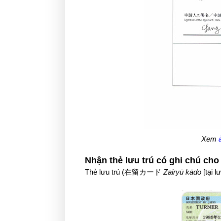
Xem
Nhận thẻ lưu trú có ghi chú ch
Thẻ lưu trú (在留カード
Zairyū kādo
[tại l