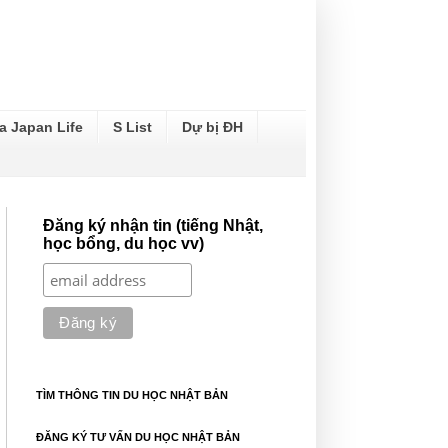
a Japan Life
S List
Dự bị ĐH
Đăng ký nhận tin (tiếng Nhật,
học bổng, du học vv)
TÌM THÔNG TIN DU HỌC NHẬT BẢN
ĐĂNG KÝ TƯ VẤN DU HỌC NHẬT BẢN