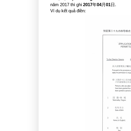
năm 2017 thì ghi
2017
年
04
月
01
日.
Ví dụ kết quả điền: