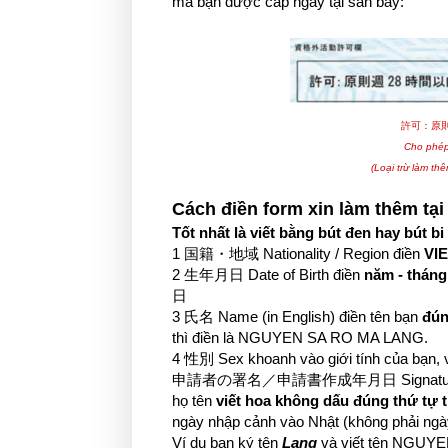
mà bạn được cấp ngay tại sân bay:
許可：原
Cho phép
(Loại trừ làm thê
Cách điền form xin làm thêm tại
Tốt nhất là viết bằng bút đen hay bút bi
1 国籍・地域 Nationality / Region điền
VI
2 生年月日 Date of Birth điền
năm - tháng
日
3 氏名 Name (in English) điền tên bạn
đún
thì điền là NGUYEN SA RO MA LANG.
4 性別 Sex khoanh vào giới tính của bạn, 
申請者の署名／申請書作成年月日 Signature of the appl
họ tên
viết hoa không dấu đúng thứ tự t
ngày nhập cảnh vào Nhật (không phải ngày
Ví dụ bạn ký tên
Lang
và viết tên NGUYE