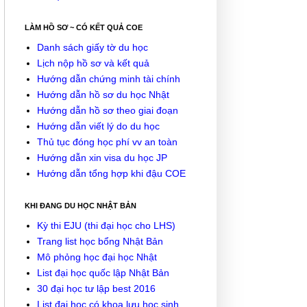
LÀM HỒ SƠ ~ CÓ KẾT QUẢ COE
Danh sách giấy tờ du học
Lịch nộp hồ sơ và kết quả
Hướng dẫn chứng minh tài chính
Hướng dẫn hồ sơ du học Nhật
Hướng dẫn hồ sơ theo giai đoạn
Hướng dẫn viết lý do du học
Thủ tục đóng học phí vv an toàn
Hướng dẫn xin visa du học JP
Hướng dẫn tổng hợp khi đậu COE
KHI ĐANG DU HỌC NHẬT BẢN
Kỳ thi EJU (thi đại học cho LHS)
Trang list học bổng Nhật Bản
Mô phỏng học đại học Nhật
List đại học quốc lập Nhật Bản
30 đại học tư lập best 2016
List đại học có khoa lưu học sinh