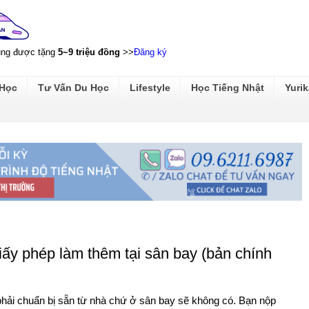
ũng được tặng
5~9 triệu đồng
>>
Đăng ký
 Học
Tư Vấn Du Học
Lifestyle
Học Tiếng Nhật
Yurik
iấy phép làm thêm tại sân bay (bản chính
phải chuẩn bị sẵn từ nhà chứ ở sân bay sẽ không có. Bạn nộp