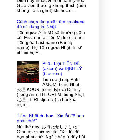
Điều này thuộc về môn tâm lý học.
Giáo viên thường không thích (nếu
không nói là ghét) khi học si...
Cách chọn tên phiên âm katakana
để sử dụng tại Nhật
Tên người Anh Mỹ sẽ thường gồm
có: First name: Tên Middle name:
Tên giữa Last name (Family
name): Họ Tên người Nhật thì sẽ
chỉ có họ v...
Phân biệt TIÊN ĐỀ
(axiom) và ĐỊNH LÝ
(theorem)
Tiên đề (tiếng Anh:
AXIOM, tiếng Nhật:
公理 KOURI [công lý]) và Định lý
(tiếng Anh: THEOREM, tiếng Nhật:
定理 TEIRI [định lý]) là hai khái
niệm ...
Tiếng Nhật du học: "Xin lỗi để bạn
phải chờ!"
Nói thế này: お待たせしました！
Omatase shimashita! "Xin lỗi để
bạn phải chờ" Ngữ pháp ở đây bắt