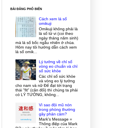
BÀI ĐĂNG PHỔ BIẾN
Cách xem lá số
omikuji
Omikuji không phải là
lá số tử vi (coi theo
ngày tháng năm sinh)
mà lá số bốc ngẫu nhiên ở chùa.
Hôm nay tôi hướng dẫn cách xem
lá số omik...
Lý tưởng về chỉ số
vòng eo chuẩn và chỉ
số sức khỏe
Các chỉ số sức khỏe
và vòng eo lý tưởng
cho nam và nữ Để đạt tới trạng
thái "fit" (cân đối) thì chúng ta phải
có LÝ TƯỞNG, không...
Vì sao đội mũ nón
trong phòng thường
gây phản cảm?
Mark's Message =
Thông điệp của Mark