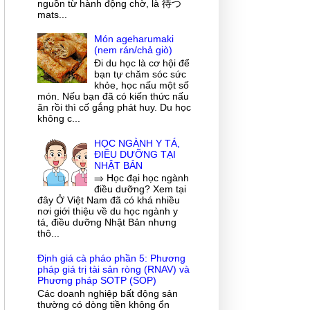
nguồn từ hành động chờ, là 待つ
mats...
Món ageharumaki
(nem rán/chả giò)
Đi du học là cơ hội để
bạn tự chăm sóc sức
khỏe, học nấu một số
món. Nếu bạn đã có kiến thức nấu
ăn rồi thì cố gắng phát huy. Du học
không c...
HỌC NGÀNH Y TÁ,
ĐIỀU DƯỠNG TẠI
NHẬT BẢN
⇒ Học đại học ngành
điều dưỡng? Xem tại
đây Ở Việt Nam đã có khá nhiều
nơi giới thiệu về du học ngành y
tá, điều dưỡng Nhật Bản nhưng
thô...
Định giá cà pháo phần 5: Phương
pháp giá trị tài sản ròng (RNAV) và
Phương pháp SOTP (SOP)
Các doanh nghiệp bất động sản
thường có dòng tiền không ổn