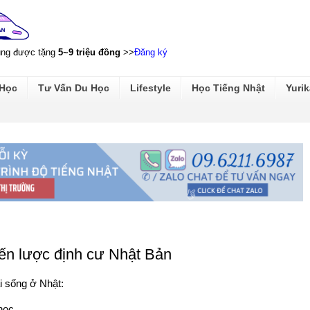
ũng được tặng
5~9 triệu đồng
>>
Đăng ký
 Học
Tư Vấn Du Học
Lifestyle
Học Tiếng Nhật
Yurik
iến lược định cư Nhật Bản
i sống ở Nhật:
học