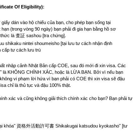
cate Of Eligibility):
 tờ giấy dán vào hộ chiếu của bạn, cho phép bạn sống tại
t hạn (trong vòng 90 ngày) bạn phải đi gia hạn bằng hồ sơ
h thức là 査証 sashou [tra chứng].
ku nintei shoumeisho [tại lưu tư cách nhận định
cấp tư cách lưu trú
uất nhập cảnh Nhật Bản cấp COE, sau đó mới đi xin visa. Các
0%" là KHÔNG CHÍNH XÁC, hoặc là LỪA BẠN. Bởi vì nếu bạn
 không vi phạm lời hứa vì bạn phải có COE thì xin visa sẽ đậu
a chỉ là thủ tục và đậu 100% thật.
hính xác và cũng không giải thích chính xác cho bạn? Bạn phải tự
 ngoại khóa" 資格外活動許可書 Shikakugai katsudou kyokasho" [tư