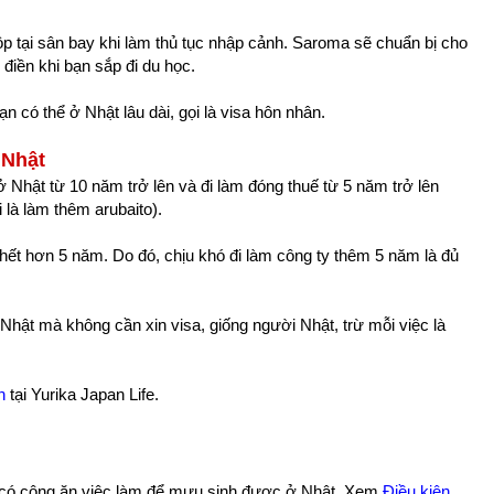
p tại sân bay khi làm thủ tục nhập cảnh. Saroma sẽ chuẩn bị cho
iền khi bạn sắp đi du học.
n có thể ở Nhật lâu dài, gọi là visa hôn nhân.
 Nhật
ở Nhật từ 10 năm trở lên và đi làm đóng thuế từ 5 năm trở lên
 là làm thêm arubaito).
hết hơn 5 năm. Do đó, chịu khó đi làm công ty thêm 5 năm là đủ
o Nhật mà không cần xin visa, giống người Nhật, trừ mỗi việc là
n
tại Yurika Japan Life.
 có công ăn việc làm để mưu sinh được ở Nhật. Xem
Điều kiện