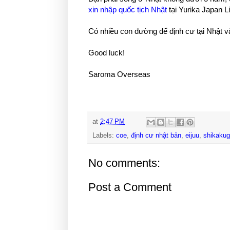
xin nhập quốc tịch Nhật
tại Yurika Japan Li
Có nhiều con đường để định cư tại Nhật 
Good luck!
Saroma Overseas
at
2:47 PM
Labels:
coe
,
định cư nhật bản
,
eijuu
,
shikakug
No comments:
Post a Comment