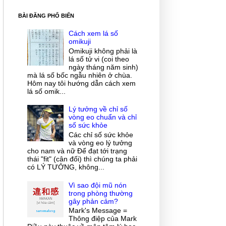
BÀI ĐĂNG PHỔ BIẾN
Cách xem lá số
omikuji
Omikuji không phải là
lá số tử vi (coi theo
ngày tháng năm sinh)
mà lá số bốc ngẫu nhiên ở chùa.
Hôm nay tôi hướng dẫn cách xem
lá số omik...
Lý tưởng về chỉ số
vòng eo chuẩn và chỉ
số sức khỏe
Các chỉ số sức khỏe
và vòng eo lý tưởng
cho nam và nữ Để đạt tới trạng
thái "fit" (cân đối) thì chúng ta phải
có LÝ TƯỞNG, không...
Vì sao đội mũ nón
trong phòng thường
gây phản cảm?
Mark's Message =
Thông điệp của Mark