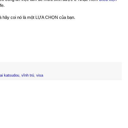
fe.
và hãy coi nó là một LỰA CHỌN của bạn.
ai katsudou
,
vĩnh trú
,
visa