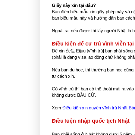
Giấy này xin tại đâu?
Bạn điền biểu mẫu xin giấy phép này và nộ
bạn biểu mẫu này và hướng dẫn bạn cách đ
Ngoài ra, nếu được thì lấy người Nhật là bạ
Điều kiện để cư trú vĩnh viễn tại
Để xin 永住 Eijuu [vĩnh trú] bạn phải sống 
(phải là dạng visa lao động chứ không phải
Nếu bạn du học, thì thường bạn học cũng 
tư cách xin.
Có vĩnh trú thì bạn có thể thoải mái ra và
không được BẦU CỬ.
Xem
Điều kiện xin quyền vĩnh trú Nhật Bả
Điều kiện nhập quốc tịch Nhật
Bạn phải sống ở Nhật không dưới 5 năm,