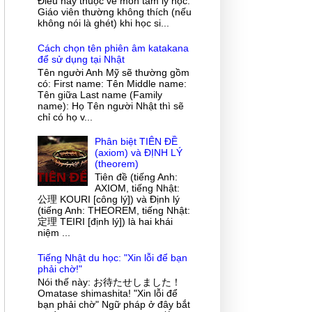
Điều này thuộc về môn tâm lý học.
Giáo viên thường không thích (nếu
không nói là ghét) khi học si...
Cách chọn tên phiên âm katakana
để sử dụng tại Nhật
Tên người Anh Mỹ sẽ thường gồm
có: First name: Tên Middle name:
Tên giữa Last name (Family
name): Họ Tên người Nhật thì sẽ
chỉ có họ v...
Phân biệt TIÊN ĐỀ
(axiom) và ĐỊNH LÝ
(theorem)
Tiên đề (tiếng Anh:
AXIOM, tiếng Nhật:
公理 KOURI [công lý]) và Định lý
(tiếng Anh: THEOREM, tiếng Nhật:
定理 TEIRI [định lý]) là hai khái
niệm ...
Tiếng Nhật du học: "Xin lỗi để bạn
phải chờ!"
Nói thế này: お待たせしました！
Omatase shimashita! "Xin lỗi để
bạn phải chờ" Ngữ pháp ở đây bắt