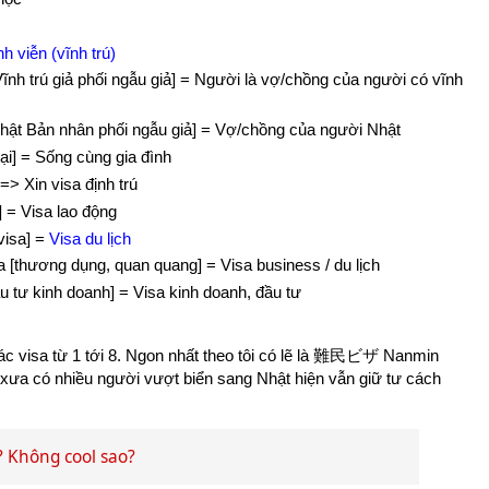
nh viễn (vĩnh trú)
trú giả phối ngẫu giả] = Người là vợ/chồng của người có vĩnh
 Bản nhân phối ngẫu giả] = Vợ/chồng của người Nhật
i] = Sống cùng gia đình
=> Xin visa định trú
= Visa lao động
isa] =
Visa du lịch
ương dụng, quan quang] = Visa business / du lịch
 kinh doanh] = Visa kinh doanh, đầu tư
các visa từ 1 tới 8. Ngon nhất theo tôi có lẽ là 難民ビザ Nanmin
y xưa có nhiều người vượt biển sang Nhật hiện vẫn giữ tư cách
hông cool sao?