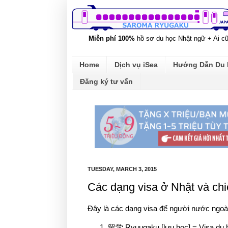
Miễn phí 100%
hồ sơ du học Nhật ngữ + Ai c
Home
Dịch vụ iSea
Hướng Dẫn Du
Đăng ký tư vấn
TUESDAY, MARCH 3, 2015
Các dạng visa ở Nhật và ch
Đây là các dạng visa để người nước ngoà
留学 Ryuugaku [lưu học] = Visa du 