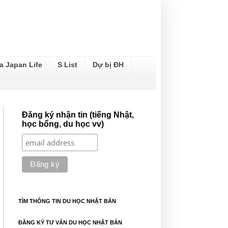
a Japan Life
S List
Dự bị ĐH
Đăng ký nhận tin (tiếng Nhật,
học bổng, du học vv)
TÌM THÔNG TIN DU HỌC NHẬT BẢN
ĐĂNG KÝ TƯ VẤN DU HỌC NHẬT BẢN