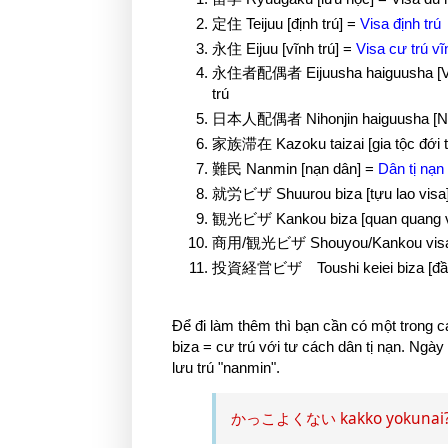
定住 Teijuu [định trú] =
Visa định trú
永住 Eijuu [vĩnh trú] =
Visa cư trú vĩ
永住者配偶者 Eijuusha haiguusha [Vĩnh 
trú
日本人配偶者 Nihonjin haiguusha [Nhật
家族滞在 Kazoku taizai [gia tộc đới tạ
難民 Nanmin [nạn dân] =
Dân tị nạn
就労ビザ Shuurou biza [tựu lao visa] 
観光ビザ Kankou biza [quan quang v
商用/観光ビザ Shouyou/Kankou visa [th
投資経営ビザ Toushi keiei biza [đầu tư
Để đi làm thêm thì bạn cần có một trong 
biza = cư trú với tư cách dân tị nạn. Ngà
lưu trú "nanmin".
かっこよくない kakko yokunai? K