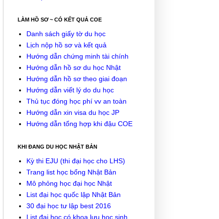
LÀM HỒ SƠ ~ CÓ KẾT QUẢ COE
Danh sách giấy tờ du học
Lịch nộp hồ sơ và kết quả
Hướng dẫn chứng minh tài chính
Hướng dẫn hồ sơ du học Nhật
Hướng dẫn hồ sơ theo giai đoạn
Hướng dẫn viết lý do du học
Thủ tục đóng học phí vv an toàn
Hướng dẫn xin visa du học JP
Hướng dẫn tổng hợp khi đậu COE
KHI ĐANG DU HỌC NHẬT BẢN
Kỳ thi EJU (thi đại học cho LHS)
Trang list học bổng Nhật Bản
Mô phỏng học đại học Nhật
List đại học quốc lập Nhật Bản
30 đại học tư lập best 2016
List đại học có khoa lưu học sinh