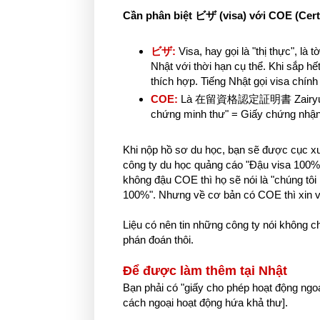
Cần phân biệt ビザ (visa) với COE (Certifi
ビザ:
Visa, hay gọi là "thị thực", là
Nhật với thời hạn cụ thể. Khi sắp hế
thích hợp. Tiếng Nhật gọi visa chín
COE:
Là 在留資格認定証明書 Zairyuu shika
chứng minh thư" = Giấy chứng nhận 
Khi nộp hồ sơ du học, bạn sẽ được cục x
công ty du học quảng cáo "Đậu visa 10
không đậu COE thì họ sẽ nói là "chúng tôi
100%". Nhưng về cơ bản có COE thì xin vis
Liệu có nên tin những công ty nói không c
phán đoán thôi.
Để được làm thêm tại Nhật
Bạn phải có "giấy cho phép hoạt động
cách ngoại hoạt động hứa khả thư].