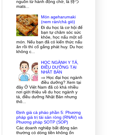
nguồn từ hành động chờ, là 待つ
mats...
Món ageharumaki
(nem rán/chả giò)
Đi du học là cơ hội để
bạn tự chăm sóc sức
khỏe, học nấu một số
món. Nếu bạn đã có kiến thức nấu
ăn rồi thì cố gắng phát huy. Du học
không c...
HỌC NGÀNH Y TÁ,
ĐIỀU DƯỠNG TẠI
NHẬT BẢN
⇒ Học đại học ngành
điều dưỡng? Xem tại
đây Ở Việt Nam đã có khá nhiều
nơi giới thiệu về du học ngành y
tá, điều dưỡng Nhật Bản nhưng
thô...
Định giá cà pháo phần 5: Phương
pháp giá trị tài sản ròng (RNAV) và
Phương pháp SOTP (SOP)
Các doanh nghiệp bất động sản
thường có dòng tiền không ổn