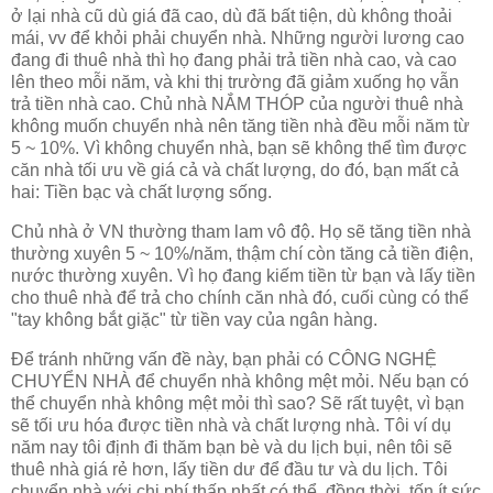
ở lại nhà cũ dù giá đã cao, dù đã bất tiện, dù không thoải
mái, vv để khỏi phải chuyển nhà. Những người lương cao
đang đi thuê nhà thì họ đang phải trả tiền nhà cao, và cao
lên theo mỗi năm, và khi thị trường đã giảm xuống họ vẫn
trả tiền nhà cao. Chủ nhà NẮM THÓP của người thuê nhà
không muốn chuyển nhà nên tăng tiền nhà đều mỗi năm từ
5 ~ 10%. Vì không chuyển nhà, bạn sẽ không thể tìm được
căn nhà tối ưu về giá cả và chất lượng, do đó, bạn mất cả
hai: Tiền bạc và chất lượng sống.
Chủ nhà ở VN thường tham lam vô độ. Họ sẽ tăng tiền nhà
thường xuyên 5 ~ 10%/năm, thậm chí còn tăng cả tiền điện,
nước thường xuyên. Vì họ đang kiếm tiền từ bạn và lấy tiền
cho thuê nhà để trả cho chính căn nhà đó, cuối cùng có thể
"tay không bắt giặc" từ tiền vay của ngân hàng.
Để tránh những vấn đề này, bạn phải có CÔNG NGHỆ
CHUYỂN NHÀ để chuyển nhà không mệt mỏi. Nếu bạn có
thể chuyển nhà không mệt mỏi thì sao? Sẽ rất tuyệt, vì bạn
sẽ tối ưu hóa được tiền nhà và chất lượng nhà. Tôi ví dụ
năm nay tôi định đi thăm bạn bè và du lịch bụi, nên tôi sẽ
thuê nhà giá rẻ hơn, lấy tiền dư để đầu tư và du lịch. Tôi
chuyển nhà với chi phí thấp nhất có thể, đồng thời, tốn ít sức