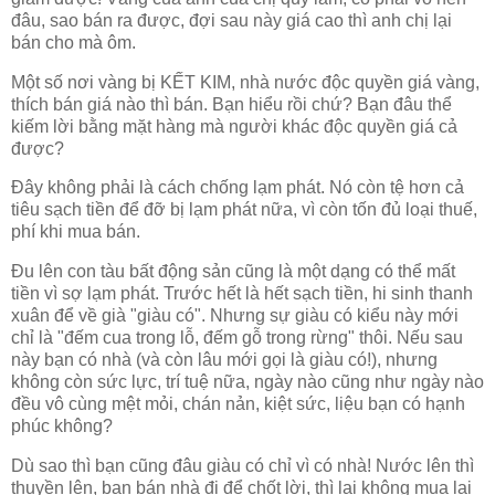
đâu, sao bán ra được, đợi sau này giá cao thì anh chị lại
bán cho mà ôm.
Một số nơi vàng bị KẾT KIM, nhà nước độc quyền giá vàng,
thích bán giá nào thì bán. Bạn hiểu rồi chứ? Bạn đâu thể
kiếm lời bằng mặt hàng mà người khác độc quyền giá cả
được?
Đây không phải là cách chống lạm phát. Nó còn tệ hơn cả
tiêu sạch tiền để đỡ bị lạm phát nữa, vì còn tốn đủ loại thuế,
phí khi mua bán.
Đu lên con tàu bất động sản cũng là một dạng có thể mất
tiền vì sợ lạm phát. Trước hết là hết sạch tiền, hi sinh thanh
xuân để về già "giàu có". Nhưng sự giàu có kiểu này mới
chỉ là "đếm cua trong lỗ, đếm gỗ trong rừng" thôi. Nếu sau
này bạn có nhà (và còn lâu mới gọi là giàu có!), nhưng
không còn sức lực, trí tuệ nữa, ngày nào cũng như ngày nào
đều vô cùng mệt mỏi, chán nản, kiệt sức, liệu bạn có hạnh
phúc không?
Dù sao thì bạn cũng đâu giàu có chỉ vì có nhà! Nước lên thì
thuyền lên, bạn bán nhà đi để chốt lời, thì lại không mua lại