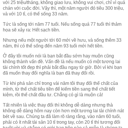
với 25 triệu/tháng, không giao lưu, không vui chơi, chỉ vì quá
chán với cuộc đời. Vậy thì, một năm người đó tiêu 300 triệu,
và với 10 tỉ, có thể sống 33 năm.
Tức là sống tới năm 77 tuổi. Nếu sống quá 77 tuổi thì thảm
họa sẽ xảy ra: Hết sạch tiền.
Nhưng nếu một người tới 60 mới về hưu, và sống thêm 33
năm, thì có thể sống đến năm 93 tuổi mới hết tiền.
Ở đây tôi muốn nói là bạn bắt đầu sớm hay muộn cũng
không thành vấn đề. Vấn đề là nếu muốn có một tương lai
tài chính tốt đẹp thì phải bắt đầu ngay từ giờ. Bởi vì khi bạn
đã muốn thay đổi nghĩa là bạn đã thay đổi rồi.
Từ khi phá sản chỉ trong vài năm tôi thay đổi thể chất của
mình, từ thể chất tiêu tiền để kiếm tiền sang thể chất tiết
kiệm, rồi thể chất đầu tư. Chẳng có gì là muộn cả!
Tất nhiên là việc thay đổi thì không dễ dàng nhưng thà
không dễ dàng hôm nay còn hơn một tương lai tài chính nát
bét về sau. Chúng ta đã làm rõ ràng rằng, vào năm 60 tuổi,
phải có ít nhất tài sản 10 tỉ trong tay, còn 20 tỉ thì tương đối
tuyệt vời và chẳng có giới hạn trên nào cả miễn là chúng ta