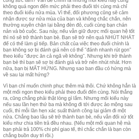
công sức lắm? Vấn đề chính là những mối kiểu này cũng
không quá ngon đến mức phải theo đuổi tới cùng mà chỉ
theo đuổi kiểu nửa mùa. Vì thế, đối phương cũng sẽ cảm
nhận được sự nửa mùa của bạn và không chắc chắn, nên
thường xuyên chặn lại bằng đèn đỏ, cuối cùng bạn chán
nản và bỏ cuộc. Sau này, nếu vẫn giữ được mối quan hệ tốt
thì nó sẽ trở thành bạn bè. Bạn sẽ trở nên quá NHÚT NHÁT
để có thể làm gì tiếp. Bản chất của việc theo đuổi chính là
bạn không sợ bị đánh giá nên có thể "đánh nhanh rút gọn"
theo kiểu "được ăn cả ngã về không". Nhưng khi trở thành
bạn bè thì bạn sẽ sợ bị đánh giá và trở nên nhút nhát. Hơn
nữa, bạn bị MẤT HỨNG. Nhưng sao ban đầu có hứng mà
về sau lại mất hứng?
Vì bạn chỉ muốn chinh phục thêm mà thôi. Chứ không hẳn là
một mối ngon theo kiểu phải theo đuổi đến cùng. Nói thẳng
ra, cũng chẳng phải thật lòng gì lắm. Nhưng mối kiểu này
nếu sau lần hẹn thứ ba mà không đi tới được ảo mộng sau
cuối, thì mỗi lần hẹn xác suất thành công lại giảm đi một
nửa. Chẳng bao lâu sẽ trở thành bạn bè, nếu vẫn đối xử tốt
kiểu như chia tiền trả đều nhau. (Nếu một mối quan hệ mà
bạn phải trả 100% chi phí giao tế, thì chắc chắn là bạn còn
chẳng buồn duy trì rồi.)