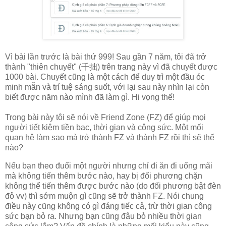
Vì bài lần trước là bài thứ 999! Sau gần 7 năm, tôi đã trở
thành "thiên chuyết" (千拙) trên trang này vì đã chuyết được
1000 bài. Chuyết cũng là một cách để duy trì một đầu óc
minh mẫn và trí tuệ sáng suốt, với lại sau này nhìn lại còn
biết được năm nào mình đã làm gì. Hi vọng thế!
Trong bài này tôi sẽ nói về Friend Zone (FZ) để giúp mọi
người tiết kiệm tiền bạc, thời gian và công sức. Một mối
quan hệ làm sao mà trở thành FZ và thành FZ rồi thì sẽ thế
nào?
Nếu bạn theo đuổi một người nhưng chỉ đi ăn đi uống mãi
mà không tiến thêm bước nào, hay bị đối phương chặn
không thể tiến thêm được bước nào (do đối phương bật đèn
đỏ vv) thì sớm muộn gì cũng sẽ trở thành FZ. Nói chung
điều này cũng không có gì đáng tiếc cả, trừ thời gian công
sức bạn bỏ ra. Nhưng bạn cũng đâu bỏ nhiều thời gian