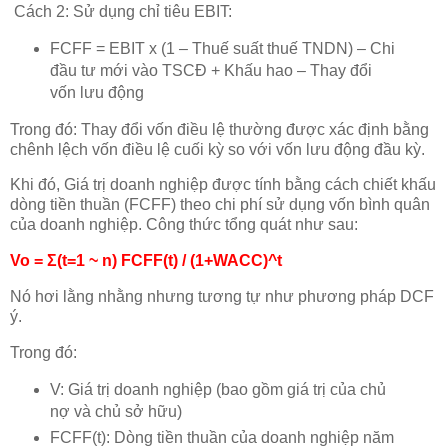
Cách 2: Sử dụng chỉ tiêu EBIT:
FCFF = EBIT x (1 – Thuế suất thuế TNDN) – Chi
đầu tư mới vào TSCĐ + Khấu hao – Thay đổi
vốn lưu động
Trong đó: Thay đổi vốn điều lệ thường được xác định bằng
chênh lệch vốn điều lệ cuối kỳ so với vốn lưu động đầu kỳ.
Khi đó, Giá trị doanh nghiệp được tính bằng cách chiết khấu
dòng tiền thuần (FCFF) theo chi phí sử dụng vốn bình quân
của doanh nghiệp. Công thức tổng quát như sau:
Vo = Σ(t=1 ~ n) FCFF(t) / (1+WACC)^t
Nó hơi lằng nhằng nhưng tương tự như phương pháp DCF
ý.
Trong đó:
V: Giá trị doanh nghiệp (bao gồm giá trị của chủ
nợ và chủ sở hữu)
FCFF(t): Dòng tiền thuần của doanh nghiệp năm