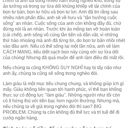
chính là anh đã sống nhiều năm trong nghèo khó, trong sự
ảo tưởng và trong sự lừa dối khủng khiếp về tài chính của
bọn tư bản, bọn tư hữu và bọn tư lợi. Anh đã tin rằng sau
nhiều năm phấn đấu, anh sẽ về hưu và "tận hưởng cuộc
sống" an nhàn. Cuộc sống của anh còn không đầy đủ, chứ
đừng nói là an nhàn. Trước khi ảo mộng tan vỡ hoàn toàn
(cái chết), anh sống vô cùng tằn tiện và dằn vặt, vì những
thứ hào nhoáng mà anh đã từng tin, do bọn tư bản nhồi nhét
vào đầu anh. Nếu có thể sống lại một lần nữa, anh sẽ làm
CÁCH MẠNG, tiêu diệt sạch bọn này cùng với sự lừa dối
của chúng! Nhưng đã quá muộn để anh làm điều đó mất rồi.
Nếu chúng ta cũng KHÔNG SUY NGHĨ hay bị tẩy não như
anh ấy, chúng ta cũng sẽ sống trong nghèo đói.
Làm giàu là một mục tiêu chung chung, và không giúp ích gì
mấy. Giàu không liên quan tới hạnh phúc, vì thế bạn không
thực sự có động lực "làm giàu". Những người như tôi còn
có ít hứng thú với tiền bạc hơn người thường. Nhưng mà,
nếu chúng ta về già trong nghèo đói thì sao? BIG
PROBLEM. Chúng ta còn không đủ thể lực và trí tuệ để đi
cướp ngân hàng.