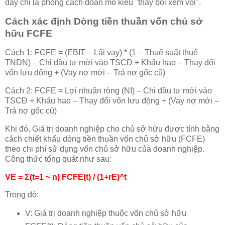
đây chỉ là phong cách đoán mò kiểu "thầy bói xem voi".
Cách xác định Dòng tiền thuần vốn chủ sở
hữu FCFE
Cách 1: FCFE = (EBIT – Lãi vay) * (1 – Thuế suất thuế
TNDN) – Chi đầu tư mới vào TSCĐ + Khấu hao – Thay đổi
vốn lưu động + (Vay nợ mới – Trả nợ gốc cũ)
Cách 2: FCFE = Lợi nhuận ròng (NI) – Chi đầu tư mới vào
TSCĐ + Khấu hao – Thay đổi vốn lưu động + (Vay nợ mới –
Trả nợ gốc cũ)
Khi đó, Giá trị doanh nghiệp cho chủ sở hữu được tính bằng
cách chiết khấu dòng tiền thuần vốn chủ sở hữu (FCFE)
theo chi phí sử dụng vốn chủ sở hữu của doanh nghiệp.
Công thức tổng quát như sau:
VE = Σ(t=1 ~ n) FCFE(t) / (1+rE)^t
Trong đó:
V: Giá trị doanh nghiệp thuộc vốn chủ sở hữu