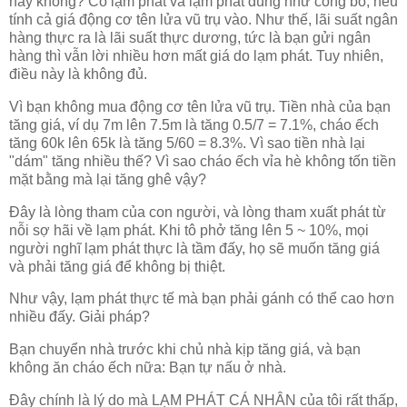
hay không? Có lạm phát và lạm phát đúng như công bố, nếu
tính cả giá động cơ tên lửa vũ trụ vào. Như thế, lãi suất ngân
hàng thực ra là lãi suất thực dương, tức là bạn gửi ngân
hàng thì vẫn lời nhiều hơn mất giá do lạm phát. Tuy nhiên,
điều này là không đủ.
Vì bạn không mua động cơ tên lửa vũ trụ. Tiền nhà của bạn
tăng giá, ví dụ 7m lên 7.5m là tăng 0.5/7 = 7.1%, cháo ếch
tăng 60k lên 65k là tăng 5/60 = 8.3%. Vì sao tiền nhà lại
"dám" tăng nhiều thế? Vì sao cháo ếch vỉa hè không tốn tiền
mặt bằng mà lại tăng ghê vậy?
Đây là lòng tham của con người, và lòng tham xuất phát từ
nỗi sợ hãi về lạm phát. Khi tô phở tăng lên 5 ~ 10%, mọi
người nghĩ lạm phát thực là tầm đấy, họ sẽ muốn tăng giá
và phải tăng giá để không bị thiệt.
Như vậy, lạm phát thực tế mà bạn phải gánh có thể cao hơn
nhiều đấy. Giải pháp?
Bạn chuyển nhà trước khi chủ nhà kịp tăng giá, và bạn
không ăn cháo ếch nữa: Bạn tự nấu ở nhà.
Đây chính là lý do mà LẠM PHÁT CÁ NHÂN của tôi rất thấp,