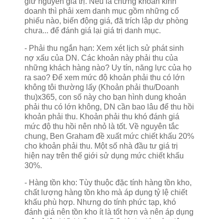
giữ nguyên giá trị. Nếu là chứng khoán kinh
doanh thì phải xem danh mục gồm những cổ
phiếu nào, biến động giá, đã trích lập dự phòng
chưa... để đánh giá lại giá trị danh mục.
- Phải thu ngắn hạn: Xem xét lịch sử phát sinh
nợ xấu của DN. Các khoản này phải thu của
những khách hàng nào? Uy tín, năng lực của họ
ra sao? Để xem mức độ khoản phải thu có lớn
không tôi thường lấy (Khoản phải thu/Doanh
thu)x365, con số này cho bạn hình dung khoản
phải thu có lớn không, DN cần bao lâu để thu hồi
khoản phải thu. Khoản phải thu khó đánh giá
mức độ thu hồi nên nhỏ là tốt. Về nguyên tắc
chung, Ben Graham đề xuất mức chiết khấu 20%
cho khoản phải thu. Một số nhà đầu tư giá trị
hiện nay trên thế giới sử dụng mức chiết khấu
30%.
- Hàng tồn kho: Tùy thuộc đặc tính hàng tồn kho,
chất lượng hàng tồn kho mà áp dụng tỷ lệ chiết
khấu phù hợp. Nhưng do tính phức tạp, khó
đánh giá nên tồn kho ít là tốt hơn và nên áp dụng