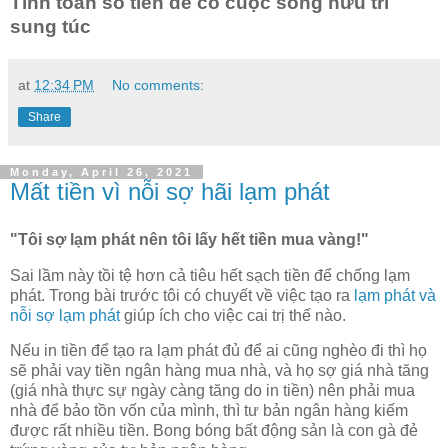
Tính toán số tiền để có cuộc sống hưu trí
sung túc
at
12:34 PM
No comments:
Share
Monday, April 26, 2021
Mất tiền vì nỗi sợ hãi lạm phát
"Tôi sợ lạm phát nên tôi lấy hết tiền mua vàng!"
Sai lầm này tồi tệ hơn cả tiêu hết sạch tiền để chống lạm
phát. Trong bài trước tôi có chuyết về việc tạo ra
lạm phát và
nỗi sợ lạm phát
giúp ích cho việc cai trị thế nào.
Nếu in tiền để tạo ra lạm phát đủ để ai cũng nghèo đi thì họ
sẽ phải vay tiền ngân hàng mua nhà, và họ sợ giá nhà tăng
(giá nhà thực sự ngày càng tăng do in tiền) nên phải mua
nhà để bảo tồn vốn của mình, thì tư bản ngân hàng kiếm
được rất nhiều tiền. Bong bóng bất động sản là con gà đẻ