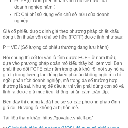
FCFE(t): Dòng tiền thuần vốn chủ sở hữu của
doanh nghiệp năm
t
rE: Chi phí sử dụng vốn chủ sở hữu của doanh
nghiệp
Giá cổ phiếu được định giá theo phương pháp chiết khấu
dòng tiền thuần vốn chủ sở hữu (FCFF) được tính như sau:
P = VE / (Số lượng cổ phiếu thường đang lưu hành)
Nói chung thì cốt lõi vẫn là tính được FCFE ở năm thứ
t
,
dựa vào phương pháp đoán mò kiểu thầy bói xem voi. Bạn
phải theo dõi FCFE các năm trong quá khứ rồi nội suy nó ra
giá trị trong tương lai, đúng kiểu phải ăn không ngồi rồi chỉ
ngồi phân tích doanh nghiệp, mà trong đa số trường hợp
thường là sai. Nhưng để đầu tư thì vẫn phải dùng con số và
tính ra được giá mục tiêu, không lại ăn cám toàn tập.
Đến đây thì chúng ta đã học sơ sơ các phương pháp định
giá rồi. Hi vọng là không ai bị hôn mê.
Tài liệu tham khảo: https://govalue.vn/fcff-pe/