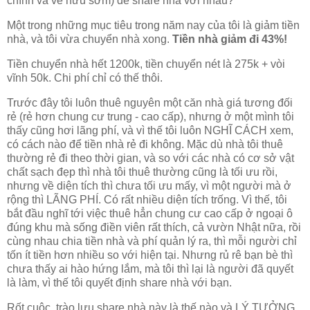
chính và về hưu sớm) để share nhà với nhau?
Một trong những mục tiêu trong năm nay của tôi là giảm tiền
nhà, và tôi vừa chuyển nhà xong.
Tiền nhà giảm đi 43%!
Tiền chuyển nhà hết 1200k, tiền chuyển nét là 275k + vòi
vĩnh 50k. Chi phí chỉ có thế thôi.
Trước đây tôi luôn thuê nguyên một căn nhà giá tương đối
rẻ (rẻ hơn chung cư trung - cao cấp), nhưng ở một mình tôi
thấy cũng hơi lãng phí, và vì thế tôi luôn NGHĨ CÁCH xem,
có cách nào để tiền nhà rẻ đi không. Mặc dù nhà tôi thuê
thường rẻ đi theo thời gian, và so với các nhà có cơ sở vật
chất sạch đẹp thì nhà tôi thuê thường cũng là tối ưu rồi,
nhưng về diện tích thì chưa tối ưu mấy, vì một người mà ở
rộng thì LÃNG PHÍ. Có rất nhiều diện tích trống. Vì thế, tôi
bắt đầu nghĩ tới việc thuê hẳn chung cư cao cấp ở ngoại ô
đúng khu mà sống điền viên rất thích, cả vườn Nhật nữa, rồi
cùng nhau chia tiền nhà và phí quản lý ra, thì mỗi người chỉ
tốn ít tiền hơn nhiều so với hiện tại. Nhưng rủ rê bạn bè thì
chưa thấy ai hào hứng lắm, mà tôi thì lại là người đã quyết
là làm, vì thế tôi quyết định share nhà với bạn.
Rốt cuộc, trào lưu share nhà này là thế nào và LÝ TƯỞNG