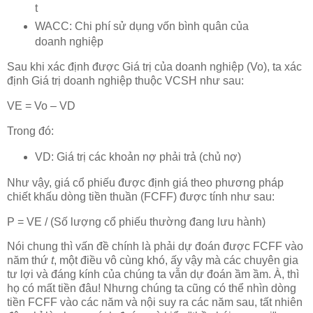
t
WACC: Chi phí sử dụng vốn bình quân của
doanh nghiệp
Sau khi xác định được Giá trị của doanh nghiệp (Vo), ta xác
định Giá trị doanh nghiệp thuộc VCSH như sau:
VE = Vo – VD
Trong đó:
VD: Giá trị các khoản nợ phải trả (chủ nợ)
Như vậy, giá cổ phiếu được định giá theo phương pháp
chiết khấu dòng tiền thuần (FCFF) được tính như sau:
P = VE / (Số lượng cổ phiếu thường đang lưu hành)
Nói chung thì vấn đề chính là phải dự đoán được FCFF vào
năm thứ
t
, một điều vô cùng khó, ấy vậy mà các chuyên gia
tư lợi và đáng kính của chúng ta vẫn dự đoán ầm ầm. À, thì
họ có mất tiền đâu! Nhưng chúng ta cũng có thể nhìn dòng
tiền FCFF vào các năm và nội suy ra các năm sau, tất nhiên