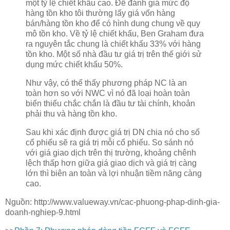
một tỷ lệ chiết khấu cao. Để đánh giá mức độ
hàng tồn kho tôi thường lấy giá vốn hàng
bán/hàng tồn kho để có hình dung chung về quy
mô tồn kho. Về tỷ lệ chiết khấu, Ben Graham đưa
ra nguyên tắc chung là chiết khấu 33% với hàng
tồn kho. Một số nhà đầu tư giá trị trên thế giới sử
dụng mức chiết khấu 50%.
Như vậy, có thể thấy phương pháp NC là an
toàn hơn so với NWC vì nó đã loại hoàn toàn
biến thiếu chắc chắn là đầu tư tài chính, khoản
phải thu và hàng tồn kho.
Sau khi xác định được giá trị DN chia nó cho số
cổ phiếu sẽ ra giá trị mỗi cổ phiếu. So sánh nó
với giá giao dịch trên thị trường, khoảng chênh
lệch thấp hơn giữa giá giao dịch và giá trị càng
lớn thì biên an toàn và lợi nhuận tiềm năng càng
cao.
Nguồn: http://www.valueway.vn/cac-phuong-phap-dinh-gia-
doanh-nghiep-9.html