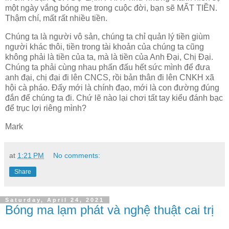
một ngày vắng bóng mẹ trong cuộc đời, bạn sẽ MẤT TIỀN.
Thậm chí, mất rất nhiều tiền.
Chúng ta là người vô sản, chúng ta chỉ quản lý tiền giùm
người khác thôi, tiền trong tài khoản của chúng ta cũng
không phải là tiền của ta, mà là tiền của Anh Đại, Chị Đại.
Chúng ta phải cùng nhau phấn đấu hết sức mình để đưa
anh đại, chị đại đi lên CNCS, rồi bản thân đi lên CNKH xã
hội cà pháo. Đấy mới là chính đạo, mới là con đường đúng
đắn để chúng ta đi. Chứ lẽ nào lại chơi tất tay kiểu đánh bạc
để trục lợi riêng mình?
Mark
at
1:21 PM
No comments:
Share
Saturday, April 24, 2021
Bóng ma lạm phát và nghệ thuật cai trị