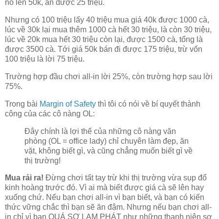
nó lên 50k, ăn được 25 triệu.
Nhưng có 100 triệu lấy 40 triệu mua giá 40k được 1000 cà,
lúc về 30k lại mua thêm 1000 cà hết 30 triệu, là còn 30 triệu,
lúc về 20k mua hết 30 triệu còn lại, được 1500 cà, tổng là
được 3500 cà. Tới giá 50k bán đi được 175 triệu, trừ vốn
100 triệu là lời 75 triệu.
Trường hợp đầu chơi all-in lời 25%, còn trường hợp sau lời
75%.
Trong bài
Margin of Safety
thì tôi có nói về bí quyết thành
công của các cô nàng OL:
Đây chính là lợi thế của những cô nàng văn
phòng (OL = office lady) chỉ chuyên làm đẹp, ăn
vặt, không biết gì, và cũng chẳng muốn biết gì về
thị trường!
Mua rải ra!
Đừng chơi tất tay trừ khi thị trường vừa sụp đổ
kinh hoàng trước đó. Vì ai mà biết được giá cà sẽ lên hay
xuống chứ. Nếu bạn chơi all-in vì bạn biết, và bạn có kiến
thức vững chắc thì bạn sẽ ăn đậm. Nhưng nếu bạn chơi all-
in chỉ vì bạn QUÁ SỢ LẠM PHÁT như những thanh niên sợ