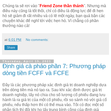
Chúng ta sẽ rơi vào "
Friend Zone thần thánh
". Nhưng mà
điều này cũng là tốt thôi, chỉ có điều là động lực để đi hẹn
hò sẽ giảm đi rất nhiều và có lẽ một ngày, bạn quá bận các
chuyện khác để nghĩ tới việc hẹn hò. Vì chẳng có phần
thưởng nào cả!
at
6:01 PM
No comments:
Share
Thursday, April 15, 2021
Định giá cà pháo phần 7: Phương pháp
dòng tiền FCFF và FCFE
Đây là các phương pháp xác định giá trị doanh nghiệp dựa
trên dòng tiền mà nó tạo ra. Sau khi xác định được giá trị
doanh nghiệp, lấy nó chia cho số lượng cổ phiếu đang lưu
hành là ra giá trị của một cổ phiếu, rồi so sánh nó với giá cổ
phiếu, nếu thấp hơn thì có thể mua vào. Tôi có đọc một số
phân tích thì đôi khi họ lấy trung bình cộng của định giá