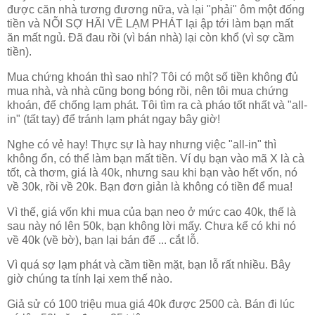
được căn nhà tương đương nữa, và lại "phải" ôm một đống
tiền và NỖI SỢ HÃI VỀ LẠM PHÁT lại ập tới làm bạn mất
ăn mất ngủ. Đã đau rồi (vì bán nhà) lại còn khổ (vì sợ cầm
tiền).
Mua chứng khoán thì sao nhỉ? Tôi có một số tiền không đủ
mua nhà, và nhà cũng bong bóng rồi, nên tôi mua chứng
khoán, để chống lạm phát. Tôi tìm ra cà pháo tốt nhất và "all-
in" (tất tay) để tránh lạm phát ngay bây giờ!
Nghe có vẻ hay! Thực sự là hay nhưng việc "all-in" thì
không ổn, có thể làm bạn mất tiền. Ví dụ bạn vào mã X là cà
tốt, cà thơm, giá là 40k, nhưng sau khi bạn vào hết vốn, nó
về 30k, rồi về 20k. Bạn đơn giản là không có tiền để mua!
Vì thế, giá vốn khi mua của bạn neo ở mức cao 40k, thế là
sau này nó lên 50k, bạn không lời mấy. Chưa kể có khi nó
về 40k (về bờ), bạn lại bán để ... cắt lỗ.
Vì quá sợ lạm phát và cầm tiền mặt, bạn lỗ rất nhiều. Bây
giờ chúng ta tính lại xem thế nào.
Giả sử có 100 triệu mua giá 40k được 2500 cà. Bán đi lúc