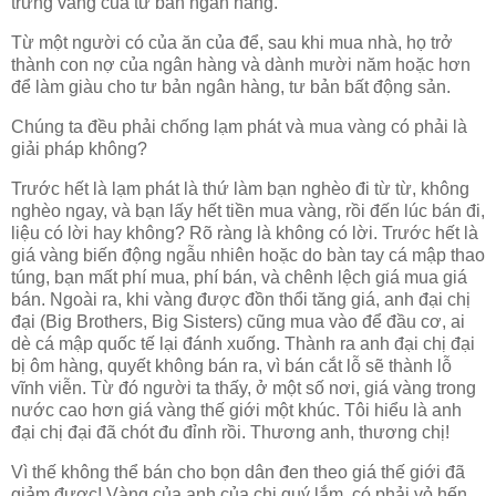
trứng vàng của tư bản ngân hàng.
Từ một người có của ăn của để, sau khi mua nhà, họ trở
thành con nợ của ngân hàng và dành mười năm hoặc hơn
để làm giàu cho tư bản ngân hàng, tư bản bất động sản.
Chúng ta đều phải chống lạm phát và mua vàng có phải là
giải pháp không?
Trước hết là lạm phát là thứ làm bạn nghèo đi từ từ, không
nghèo ngay, và bạn lấy hết tiền mua vàng, rồi đến lúc bán đi,
liệu có lời hay không? Rõ ràng là không có lời. Trước hết là
giá vàng biến động ngẫu nhiên hoặc do bàn tay cá mập thao
túng, bạn mất phí mua, phí bán, và chênh lệch giá mua giá
bán. Ngoài ra, khi vàng được đồn thổi tăng giá, anh đại chị
đại (Big Brothers, Big Sisters) cũng mua vào để đầu cơ, ai
dè cá mập quốc tế lại đánh xuống. Thành ra anh đại chị đại
bị ôm hàng, quyết không bán ra, vì bán cắt lỗ sẽ thành lỗ
vĩnh viễn. Từ đó người ta thấy, ở một số nơi, giá vàng trong
nước cao hơn giá vàng thế giới một khúc. Tôi hiểu là anh
đại chị đại đã chót đu đỉnh rồi. Thương anh, thương chị!
Vì thế không thể bán cho bọn dân đen theo giá thế giới đã
giảm được! Vàng của anh của chị quý lắm, có phải vỏ hến