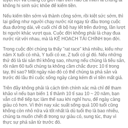
không hi sinh sức khỏe để kiếm tiền.
Nếu kiếm tiền sớm và thành công sớm, rồi kiệt sức sớm, thì
lại giống như người chạy nước rút ngay từ đầu trong cuộc
đua đường dài, về cuối chỉ đi bộ hay lết trên đường, lần lượt
bị người khác vượt qua. Cuộc đời không phải là chạy đua
nước rút với nhau, mà là KẾ HOẠCH TÀI CHÍNH trọn đời.
Trong cuộc đời chúng ta thấy "rat race" khá nhiều, kiểu như
năm X tuổi có nhà, Y tuổi có xe, Z tuổi có gì đó. Nếu những
thứ đó là tài sản thì không sao, nhưng nếu chúng là tiêu sản,
rồi năm 60 tuổi chúng ta không cầm chắc được 10 tỉ trong
tay, thì sao? Một ngày nào đó có thể chúng ta phá sản và
trước đó lâu thì cuộc sống ngày càng kém đi vì tiền mất giá.
Trên đây không phải là cách tính chính xác mà chỉ để tham
khảo vì nếu bạn biến 1 tỉ thành 10 tỉ sau 10 ~ 20 năm, bạn
vẫn có thể tiếp tục làm thế sau khi nghỉ hưu, để ngày càng
giàu có hơn. Vì thời nay xác suất sống quá 100 tuổi cũng
không còn nhỏ nữa và tốt nhất là dù tuổi thọ là bao nhiêu,
chúng ta muốn chết đi trong sự giàu có, sung túc, thay vì
thực sự phá sản từ trước đó.