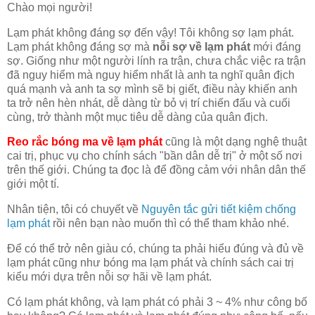
Chào mọi người!
Lạm phát không đáng sợ đến vậy! Tôi không sợ lạm phát.
Lạm phát không đáng sợ mà
nỗi sợ về lạm phát
mới đáng
sợ. Giống như một người lính ra trận, chưa chắc việc ra trận
đã nguy hiểm mà nguy hiểm nhất là anh ta nghĩ quân địch
quá mạnh và anh ta sợ mình sẽ bị giết, điều này khiến anh
ta trở nên hèn nhát, dễ dàng từ bỏ vị trí chiến đấu và cuối
cùng, trở thành một mục tiêu dễ dàng của quân địch.
Reo rắc bóng ma về lạm phát
cũng là một dạng nghệ thuật
cai trị, phục vụ cho chính sách "bần dân dễ trị" ở một số nơi
trên thế giới. Chúng ta đọc là để đồng cảm với nhân dân thế
giới một tí.
Nhân tiện, tôi có chuyết về
Nguyên tắc gửi tiết kiệm chống
lạm phát
rồi nên bạn nào muốn thì có thể tham khảo nhé.
Để có thể trở nên giàu có, chúng ta phải hiểu đúng và đủ về
lạm phát cũng như bóng ma lạm phát và chính sách cai trị
kiểu mới dựa trên nỗi sợ hãi về lạm phát.
Có lạm phát không, và lạm phát có phải 3 ~ 4% như công bố