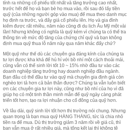
tính ra những cổ phiếu tốt nhất và tăng trưởng cao nhất,
trước hết để họ và bạn bè họ mua vào, rồi sau đó lấy tiền
quỹ (của những người góp vào mua) để mua theo danh mục
họ định ra trước, và đẩy giá cổ phiếu lên. Họ và gia đình
kiếm được rất nhiều, năm nào cũng đi du lịch Âu Mỹ một vài
lần! Nhưng không có nghĩa là quỹ kém vì chúng ta có thể tra
thông tin về mức độ tăng của chứng chỉ quỹ và bạn không
định mua quỹ thua lỗ năm này qua năm khác đấy chứ?
Một quỹ như thế dù các chuyên gia đáng kính của chúng ta
tư lợi được kha khá để hú hí với bồ nhí một cách thoải mái,
cũng vẫn có thể sinh lời tốt 10 ~ 15% nhờ đầu tư vào các
doanh nghiệp tăng trưởng hay doanh nghiệp đầu ngành.
Bạn đâu có thể đầu tư vào quỹ mà chuyên gia định giá còn
nghèo tơi tả hơn cả bản thân được? Chúng ta vẫn luôn biết
ơn các chuyên gia tư lợi này, cũng như bồ nhí của họ vì đã
giúp họ có một tinh thần minh mẫn để quỹ ngày càng phát
triển tốt hơn, tạo ra lợi nhuận cho cổ đông của quỹ hơn.
Về lâu dài, quỹ sinh lời tốt hơn thị trường nói chung. Nhưng
quan trọng là bạn mua quỹ HÀNG THÁNG, tức là chia nhỏ
tiền ra để mua. Dù thị trường giảm 3 năm rồi về giá cũ, thì
bạn vẫn mua ở rất nhiều giá, mà tổng kết lại thì không tệ