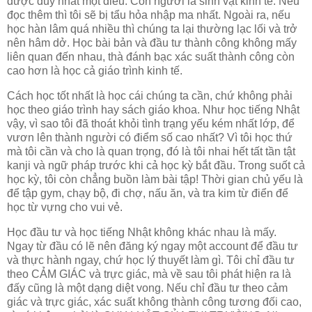
được duy nhất một điều: Con người là sinh vật kinh tế. Nếu
đọc thêm thì tôi sẽ bị tẩu hỏa nhập ma nhất. Ngoài ra, nếu
học hàn lâm quá nhiều thì chúng ta lại thường lạc lối và trở
nên hâm dở. Học bài bản và đầu tư thành công không mấy
liên quan đến nhau, thà đánh bạc xác suất thành công còn
cao hơn là học cả giáo trình kinh tế.
Cách học tốt nhất là học cái chúng ta cần, chứ không phải
học theo giáo trình hay sách giáo khoa. Như học tiếng Nhật
vậy, vì sao tôi đã thoát khỏi tình trạng yếu kém nhất lớp, để
vươn lên thành người có điểm số cao nhất? Vì tôi học thứ
mà tôi cần và cho là quan trọng, đó là tôi nhai hết tất tần tật
kanji và ngữ pháp trước khi cả học kỳ bắt đầu. Trong suốt cả
học kỳ, tôi còn chẳng buồn làm bài tập! Thời gian chủ yếu là
để tập gym, chạy bộ, đi chợ, nấu ăn, và tra kim từ điển để
học từ vựng cho vui vẻ.
Học đầu tư và học tiếng Nhật không khác nhau là mấy.
Ngay từ đầu có lẽ nên đăng ký ngay một account để đầu tư
và thực hành ngay, chứ học lý thuyết làm gì. Tôi chỉ đầu tư
theo CẢM GIÁC và trực giác, mà về sau tôi phát hiện ra là
đấy cũng là một dạng diệt vong. Nếu chỉ đầu tư theo cảm
giác và trực giác, xác suất không thành công tương đối cao,