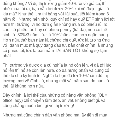
đúng không? Ví dụ thị trường giảm 40% rồi về giá cũ, thì
nhờ mua rải ra, bạn vẫn lời được 20% khi về được giá cũ
kia mà? Như thế ít ra thì bằng với lãi suất tiết kiệm trong 3
năm rồi. Nhưng nên nhớ, quỹ chỉ số hay quỹ ETF sinh lời tốt
hơn thị trường, vì họ đơn giản không mua cổ phiếu rủi ro
cao, cổ phiếu rác hay cổ phiếu penny (trà đá), nên có thể
sinh lời 30%/3 năm, tức là 10%/năm, cao hơn ngân hàng.
Hơn nữa thứ bạn nắm là chứng chỉ quỹ, tức là tương ứng
với danh mục mà quỹ đang đầu tư, bản chất chính là những
cổ phiếu tốt, tức là bạn nắm TÀI SẢN TỐT không sợ lạm
phát.
Thị trường về được giá cũ nghĩa là nó còn lên, vì đã tới lúc
nó lên thì nó sẽ còn lên nữa, do đà hưng phấn và cũng có
thể do chu kỳ kinh tế. Nghĩa là bạn đã lời 10%/năm dù thị
trường mới về đỉnh cũ, nhưng một vài năm sau đó bạn có
thể lãi khủng hơn nữa.
Đây chính là lợi thế của những cô nàng văn phòng (OL =
office lady) chỉ chuyên làm đẹp, ăn vặt, không biết gì, và
cũng chẳng muốn biết gì về thị trường!
Nhưng mà cũng chính dân văn phòng mà lấy tiền đi mua