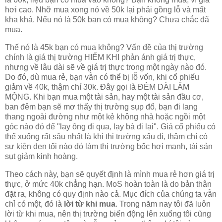
hơi cao. Nhỡ mua xong nó về 50k lại phải gồng lỗ và mất
kha khá. Nếu nó là 50k bạn có mua không? Chưa chắc đã
mua.
Thế nó là 45k bạn có mua không? Vấn đề của thị trường
chính là giá thị trường HIẾM KHI phản ánh giá trị thực,
nhưng về lâu dài sẽ về giá trị thực trong một ngày nào đó.
Do đó, dù mua rẻ, bạn vẫn có thể bị lỗ vốn, khi cổ phiếu
giảm về 40k, thậm chí 30k. Đây gọi là ĐÊM DÀI LẮM
MỘNG. Khi bạn mua một tài sản, hay một tài sản đầu cơ,
ban đêm bạn sẽ mơ thấy thị trường sụp đổ, bạn đi lang
thang ngoài đường như một kẻ không nhà hoặc ngồi một
góc nào đó để "lạy ông đi qua, lạy bà đi lại". Giá cổ phiếu có
thể xuống rất sâu nhất là khi thị trường xấu đi, thậm chí có
sự kiện đen tối nào đó làm thị trường bốc hơi mạnh, tài sản
sụt giảm kinh hoàng.
Theo cách này, bạn sẽ quyết định là mình mua rẻ hơn giá trị
thực, ở mức 40k chẳng hạn. MoS hoàn toàn là do bản thân
đặt ra, không có quy định nào cả. Mục đích của chúng ta vẫn
chỉ có một, đó là
lời từ khi mua
. Trong năm nay tôi đã luôn
lời từ khi mua, nên thị trường biến động lên xuống tôi cũng