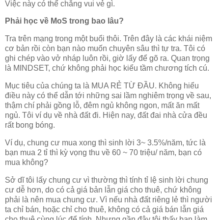
Việc này có thể chẳng vui vẻ gì.
Phải học về MoS trong bao lâu?
Tra trên mạng trong một buổi thôi. Trên đây là các khái niệm
cơ bản rồi còn bạn nào muốn chuyên sâu thì tự tra. Tôi có
ghi chép vào vở nháp luôn rồi, giờ lấy để gõ ra. Quan trọng
là MINDSET, chứ không phải học kiểu tầm chương tích cú.
Mục tiêu của chúng ta là MUA RẺ TỪ ĐẦU. Không hiểu
điều này có thể dẫn tới những sai lầm nghiêm trọng về sau,
thậm chí phải gồng lỗ, đêm ngủ không ngon, mất ăn mất
ngủ. Tôi ví dụ về nhà đất đi. Hiện nay, đất đai nhà cửa đều
rất bong bóng.
Ví dụ, chung cư mua xong thì sinh lời 3~ 3.5%/năm, tức là
bạn mua 2 tỉ thì kỳ vọng thu về 60 ~ 70 triệu/ năm, bạn có
mua không?
Sở dĩ tôi lấy chung cư vì thường thì tính tỉ lệ sinh lời chung
cư dễ hơn, do có cả giá bản lẫn giá cho thuê, chứ không
phải là nên mua chung cư. Vì nếu nhà đất riêng lẻ thì người
ta chỉ bán, hoặc chỉ cho thuê, không có cả giá bán lẫn giá
cho thuê cùng lúc để tính. Nhưng gần đây tôi thấy bạn làm