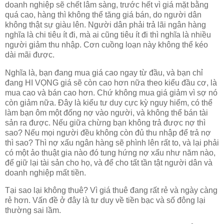
doanh nghiệp sẽ chết lâm sàng, trước hết vì giá mặt bằng
quá cao, hàng thì không thể tăng giá bán, do người dân
không thật sự giàu lên. Người dân phải trả lãi ngân hàng
nghĩa là chi tiêu ít đi, mà ai cũng tiêu ít đi thì nghĩa là nhiều
người giảm thu nhập. Cơn cuồng loạn này không thể kéo
dài mãi được.
Nghĩa là, bạn đang mua giá cao ngay từ đầu, và bạn chỉ
đang HI VỌNG giá sẽ còn cao hơn nữa theo kiểu đầu cơ, là
mua cao và bán cao hơn. Chứ không mua giá giảm vì sợ nó
còn giảm nữa. Đây là kiểu tư duy cực kỳ nguy hiểm, có thể
làm bạn ôm một đống nợ vào người, và không thể bán tài
sản ra được. Nếu giữa chừng bạn không trả được nợ thì
sao? Nếu mọi người đều không còn đủ thu nhập để trả nợ
thì sao? Thì nợ xấu ngân hàng sẽ phình lên rất to, và lại phải
có một ảo thuật gia nào đó tung hứng nợ xấu như năm nào,
để giữ lại tài sản cho họ, và để cho tất tần tật người dân và
doanh nghiệp mất tiền.
Tại sao lại không thuê? Vì giá thuê đang rất rẻ và ngày càng
rẻ hơn. Vấn đề ở đây là tư duy về tiền bạc và số đông lại
thường sai lầm.