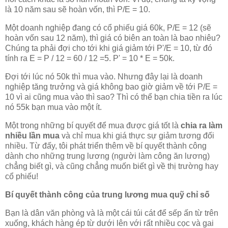
là 10 năm sau sẽ hoàn vốn, thì P/E = 10.
Một doanh nghiệp đang có cổ phiếu giá 60k, P/E = 12 (sẽ
hoàn vốn sau 12 năm), thì giá có biên an toàn là bao nhiêu?
Chúng ta phải đợi cho tới khi giá giảm tới P'/E = 10, từ đó
tính ra E = P / 12 = 60 / 12 =5. P' = 10 * E = 50k.
Đợi tới lúc nó 50k thì mua vào. Nhưng đây lại là doanh
nghiệp tăng trưởng và giá không bao giờ giảm về tới P/E =
10 vì ai cũng mua vào thì sao? Thì có thể bạn chia tiền ra lúc
nó 55k bạn mua vào một ít.
Một trong những bí quyết để mua được giá tốt là
chia ra làm
nhiều lần mua
và chỉ mua khi giá thực sự giảm tương đối
nhiều. Từ đấy, tôi phát triển thêm về bí quyết thành công
dành cho những trung lương (người làm công ăn lương)
chẳng biết gì, và cũng chẳng muốn biết gì về thị trường hay
cổ phiếu!
Bí quyết thành công của trung lương mua quỹ chỉ số
Bạn là dân văn phòng và là một cái túi cát để sếp ấn từ trên
xuống, khách hàng ép từ dưới lên với rất nhiều cọc và gai