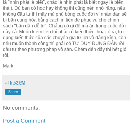
là "nhìn phát là biết", chắc là nhìn phát là biết ngay là biến
thái). Dù bạn có học hay không thì cũng nên nhớ rằng, nếu
không đầu tư thì mây mù phủ bóng cuộc đời vì nhân dân sẽ
bị bần cùng hóa bằng cách in tiền để phục vụ cho chính
sách "bần dân dễ trị". Chẳng có gì để mà ăn trong cuộc đời
này cả. Muốn kiếm tiền thì phải có kiến thức, hoặc ít ra, lợi
dụng kiến thức của các chuyên gia tư lợi và đáng kính, còn
nếu muốn thành công thì phải có TƯ DUY ĐÚNG ĐẮN rồi
đầu tư theo phương pháp vô sản. Chém đến đây thì hết gió
rồi.
Mark
at
5:52 PM
Share
No comments:
Post a Comment