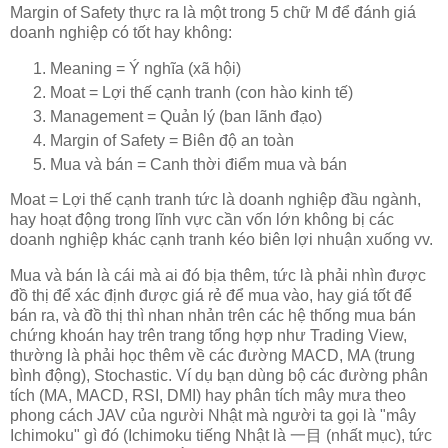
Margin of Safety thực ra là một trong 5 chữ M để đánh giá
doanh nghiệp có tốt hay không:
Meaning = Ý nghĩa (xã hội)
Moat = Lợi thế cạnh tranh (con hào kinh tế)
Management = Quản lý (ban lãnh đạo)
Margin of Safety = Biên độ an toàn
Mua và bán = Canh thời điểm mua và bán
Moat = Lợi thế cạnh tranh tức là doanh nghiệp đầu ngành,
hay hoạt động trong lĩnh vực cần vốn lớn không bị các
doanh nghiệp khác cạnh tranh kéo biên lợi nhuận xuống vv.
Mua và bán là cái mà ai đó bịa thêm, tức là phải nhìn được
đồ thị để xác định được giá rẻ để mua vào, hay giá tốt để
bán ra, và đồ thị thì nhan nhản trên các hệ thống mua bán
chứng khoán hay trên trang tổng hợp như Trading View,
thường là phải học thêm về các đường MACD, MA (trung
bình động), Stochastic. Ví dụ bạn dùng bộ các đường phân
tích (MA, MACD, RSI, DMI) hay phân tích mây mưa theo
phong cách JAV của người Nhật mà người ta gọi là "mây
Ichimoku" gì đó (Ichimoku tiếng Nhật là 一目 (nhất mục), tức