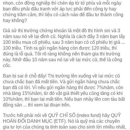
nhọn, còn đồng nghiệp thì chèn ép từ tứ phía và mỗi ngày
bạn đều phải đấu tranh với áp lực phải đến công ty hay
chứng trầm cảm, thì liệu có cách nào để đầu tư thành công
hay không?
Giả sử thị trường chứng khoán là một đồ thị hình sin và 3
năm sau nó về lại đỉnh cũ. Nghĩa là cách đây 3 năm bạn lấy
100 triệu mua cổ phiếu, sau 3 năm bạn có cổ phiếu trị giá ...
100 triệu. Tính ra gửi ngân hàng còn được 120 triệu, thì
đúng là lỗ quá. Tôi rõ ràng không nên tham gia thị trường
này. Nhỡ đâu 10 năm sau nó lại về lại mức cũ, thế là công
cốc.
Bạn bị sai ở chỗ đấy! Thị trường lên xuống về lại mức cũ
chưa chắc bạn đã mất tiền. Và gửi ngân hàng chưa chắc
bạn đã có lời. Vì nếu gửi ngân hàng thì được 7%/năm, còn
nhà tăng 15%/năm, từ đó vật giá thiết yếu cũng tăng có khi
10%/năm, thì bạn lại mất tiền. Nếu bạn nhảy lên con tàu bất
động sản ... thì xem lại đoạn trên.
Trước hết phải nói về QUỸ CHỈ SỐ (index fund) hãy QUỸ
HOÁN ĐỔI DANH MỤC (ETF). Nó là quỹ mà các chuyên
gia tư lợi của chúng ta tính toán sao cho sinh lời nhiều nhất,