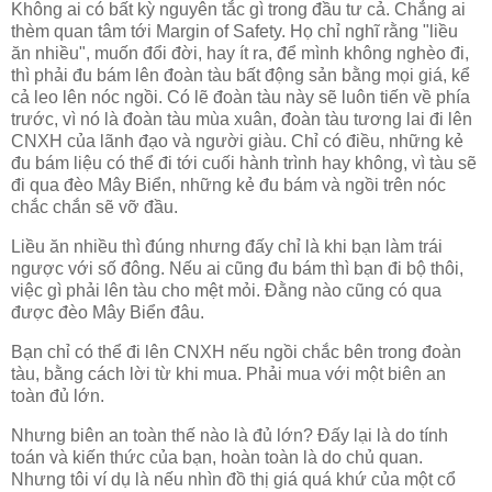
Không ai có bất kỳ nguyên tắc gì trong đầu tư cả. Chẳng ai
thèm quan tâm tới Margin of Safety. Họ chỉ nghĩ rằng "liều
ăn nhiều", muốn đổi đời, hay ít ra, để mình không nghèo đi,
thì phải đu bám lên đoàn tàu bất động sản bằng mọi giá, kể
cả leo lên nóc ngồi. Có lẽ đoàn tàu này sẽ luôn tiến về phía
trước, vì nó là đoàn tàu mùa xuân, đoàn tàu tương lai đi lên
CNXH của lãnh đạo và người giàu. Chỉ có điều, những kẻ
đu bám liệu có thể đi tới cuối hành trình hay không, vì tàu sẽ
đi qua đèo Mây Biển, những kẻ đu bám và ngồi trên nóc
chắc chắn sẽ vỡ đầu.
Liều ăn nhiều thì đúng nhưng đấy chỉ là khi bạn làm trái
ngược với số đông. Nếu ai cũng đu bám thì bạn đi bộ thôi,
việc gì phải lên tàu cho mệt mỏi. Đằng nào cũng có qua
được đèo Mây Biển đâu.
Bạn chỉ có thể đi lên CNXH nếu ngồi chắc bên trong đoàn
tàu, bằng cách lời từ khi mua. Phải mua với một biên an
toàn đủ lớn.
Nhưng biên an toàn thế nào là đủ lớn? Đấy lại là do tính
toán và kiến thức của bạn, hoàn toàn là do chủ quan.
Nhưng tôi ví dụ là nếu nhìn đồ thị giá quá khứ của một cổ