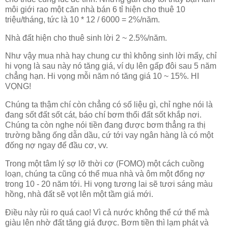
môi giới rao một căn nhà bán 6 tỉ hiện cho thuê 10
triệu/tháng, tức là 10 * 12 / 6000 = 2%/năm.
Nhà đất hiện cho thuê sinh lời 2 ~ 2.5%/năm.
Như vậy mua nhà hay chung cư thì không sinh lời mấy, chỉ
hi vọng là sau này nó tăng giá, ví dụ lên gấp đôi sau 5 năm
chẳng hạn. Hi vọng mỗi năm nó tăng giá 10 ~ 15%. HI
VỌNG!
Chúng ta thậm chí còn chẳng có số liệu gì, chỉ nghe nói là
đang sốt đất sốt cát, báo chí bơm thổi đất sốt khắp nơi.
Chúng ta còn nghe nói tiền đang được bơm thẳng ra thị
trường bằng ống dẫn dầu, cứ tới vay ngân hàng là có một
đống nợ ngay để đầu cơ, vv.
Trong một tâm lý sợ lỡ thời cơ (FOMO) một cách cuồng
loạn, chúng ta cũng có thể mua nhà và ôm một đống nợ
trong 10 - 20 năm tới. Hi vọng tương lai sẽ tươi sáng màu
hồng, nhà đất sẽ vọt lên một tầm giá mới.
Điều này rủi ro quá cao! Vì cả nước không thể cứ thế mà
giàu lên nhờ đất tăng giá được. Bơm tiền thì lạm phát và