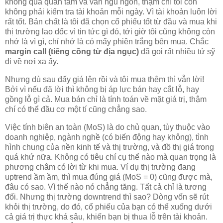
không quá quan tâm và vẫn ngủ ngon, thậm chí tôi còn
không phải kiểm tra tài khoản mỗi ngày. Vì tài khoản luôn lời
rất tốt. Bản chất là tôi đã chọn cổ phiếu tốt từ đầu và mua khi
thị trường lao dốc vì tin tức gì đó, tới giờ tôi cũng không còn
nhớ là vì gì, chỉ nhớ là có mấy phiên trắng bên mua. Chắc
margin call (tiếng cồng từ địa ngục)
đã gọi rất nhiều tử sỹ
đi về nơi xa ấy.
Nhưng dù sau đấy giá lên rồi và tôi mua thêm thì vẫn lời!
Bởi vì nếu đã lời thì không bị áp lực bán hay cắt lỗ, hay
gồng lỗ gì cả. Mua bán chỉ là tính toán về mặt giá trị, thậm
chí có thể đầu cơ một tí cũng chẳng sao.
Việc tính biên an toàn (MoS) là do chủ quan, tùy thuộc vào
doanh nghiệp, ngành nghề (có biến động hay không), tình
hình chung của nền kinh tế và thị trường, và đồ thị giá trong
quá khứ nữa. Không có tiêu chí cụ thể nào mà quan trọng là
phương châm có lời từ khi mua. Ví dụ thị trường đang
uptrend ầm ầm, thì mua đúng giá (MoS = 0) cũng được mà,
đâu có sao. Vì thế nào nó chẳng tăng. Tất cả chỉ là tương
đối. Nhưng thị trường downtrend thì sao? Dòng vốn sẽ rút
khỏi thị trường, do đó, cổ phiếu của bạn có thể xuống dưới
cả giá trị thực khá sâu, khiến bạn bị thua lỗ trên tài khoản.