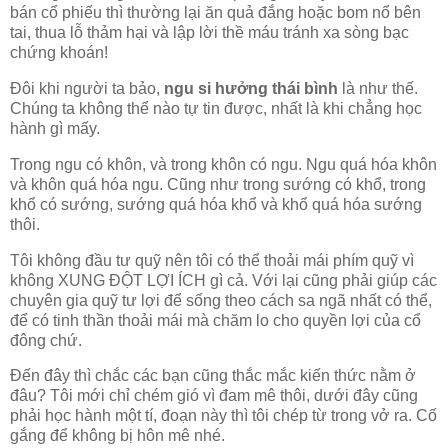
bán cổ phiếu thì thường lại ăn quả đắng hoặc bom nổ bên
tai, thua lỗ thảm hại và lập lời thề máu tránh xa sòng bạc
chứng khoán!
Đôi khi người ta bảo,
ngu si hưởng thái bình
là như thế.
Chúng ta không thể nào tự tin được, nhất là khi chẳng học
hành gì mấy.
Trong ngu có khôn, và trong khôn có ngu. Ngu quá hóa khôn
và khôn quá hóa ngu. Cũng như trong sướng có khổ, trong
khổ có sướng, sướng quá hóa khổ và khổ quá hóa sướng
thôi.
Tôi không đầu tư quỹ nên tôi có thể thoải mái phím quỹ vì
không XUNG ĐỘT LỢI ÍCH gì cả. Với lại cũng phải giúp các
chuyên gia quỹ tư lợi để sống theo cách sa ngã nhất có thể,
để có tinh thần thoải mái mà chăm lo cho quyền lợi của cổ
đông chứ.
Đến đây thì chắc các bạn cũng thắc mắc kiến thức nằm ở
đâu? Tôi mới chỉ chém gió vì đam mê thôi, dưới đây cũng
phải học hành một tí, đoạn này thì tôi chép từ trong vở ra. Cố
gắng để không bị hôn mê nhé.