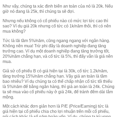
Như vậy, chúng ta xác định biên an toàn của nó là 20k. Nếu
giờ nó đang là 25k, thì chúng ta sẽ đợi.
Nhưng nếu không có cổ phiếu nào có mức lợi tức cao thì
sao? Ví dụ giá 20k nhưng cổ tức có 1k/năm thôi, thì có nên
mua không?
Tức là lãi tầm 5%/năm, cũng ngang ngang với ngân hàng.
Không nên mua! Trừ phi đây là doanh nghiệp đang tăng
trưởng cao. Ví dụ một doanh nghiệp đang tăng trưởng tốt,
20%/năm chẳng hạn, và cổ tức là 5%, thì đấy vẫn là giá nên
mua.
Giả sử cổ phiếu B có giá hiện tại là 30k, cổ tức 1.2k/năm,
tăng trưởng 15%/năm chẳng hạn. Vậy giá an toàn là tầm
bao nhiêu? Ví dụ chúng ta có thể chấp nhận cổ tức tối thiểu
là 5%/năm để bằng ngân hàng, thì giá an toàn là 24k. Chúng
ta sẽ mua vào cổ phiếu này ở giá 24k, để tránh đêm dài lắm
mộng.
Một cách khác đơn giản hơn là P/E (Price/Earning) tức là
giá hiện tại cổ phiếu chia cho lợi nhuận trên mỗi cổ phiếu,
nói cách khác là số năm hoàn vốn. Ví dụ, chúng ta kỳ vọng