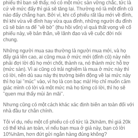
phiếu thì bạn sẽ thấy, nó có một mức sàn vững chắc, tức là
cứ về mức đấy thì giá sẽ tăng lại. Thường nó là một đỉnh cũ
nào đấy chẳng hạn. Bởi vì, khi cổ phiếu rất lâu mới về đỉnh,
thì khi vừa về đỉnh hay vừa qua đỉnh, những người đu đỉnh
cũ sẽ bán ra để "về bờ" (thu hồi vốn) vì quá thất vọng về cổ
phiếu này, về bản thân, về lãnh đạo và về cuộc đời nói
chung.
Những người mua sau thường là người mua mới, và họ
đẩy giá lên cao, ai cũng mua ở mức mới (đỉnh cũ) này nên
phải đợi lời đủ họ mới chốt, thành ra, nó thành mức hỗ trợ
(mức sàn). Vì ai cũng có trải nghiệm là mua ở mức này thì
có lời, nên dù sau này thị trường biến động về lại mức này
thì họ lại "múc" vào, vì họ là con bạc mà! Họ chỉ muốn cảm
giác mình có lời và một mức mà họ từng có lời, thì họ sẽ
"quen mui thấy mùi ăn mãi".
Nhưng cũng có một cách khác xác định biên an toàn đối với
nhà đầu tư chân chính.
Tôi ví dụ, nếu một cổ phiếu có cổ tức là 2k/năm, thì giá 20k
có thể khá an toàn, vì nếu bạn mua ở giá này, bạn có lời
10%/năm, hơn đứt gửi ngân hàng đúng không?