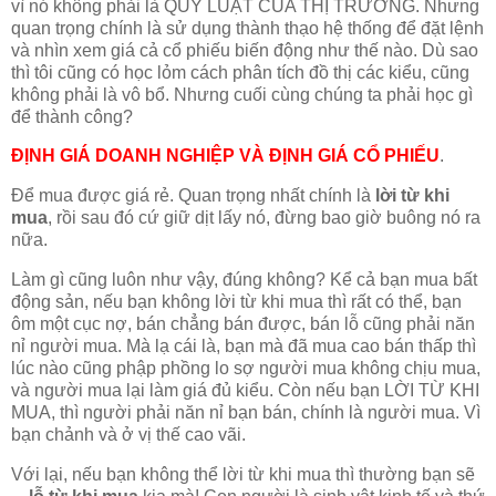
vì nó không phải là QUY LUẬT CỦA THỊ TRƯỜNG. Nhưng
quan trọng chính là sử dụng thành thạo hệ thống để đặt lệnh
và nhìn xem giá cả cổ phiếu biến động như thế nào. Dù sao
thì tôi cũng có học lỏm cách phân tích đồ thị các kiểu, cũng
không phải là vô bổ. Nhưng cuối cùng chúng ta phải học gì
để thành công?
ĐỊNH GIÁ DOANH NGHIỆP VÀ ĐỊNH GIÁ CỔ PHIẾU
.
Để mua được giá rẻ. Quan trọng nhất chính là
lời từ khi
mua
, rồi sau đó cứ giữ dịt lấy nó, đừng bao giờ buông nó ra
nữa.
Làm gì cũng luôn như vậy, đúng không? Kể cả bạn mua bất
động sản, nếu bạn không lời từ khi mua thì rất có thể, bạn
ôm một cục nợ, bán chẳng bán được, bán lỗ cũng phải năn
nỉ người mua. Mà lạ cái là, bạn mà đã mua cao bán thấp thì
lúc nào cũng phập phồng lo sợ người mua không chịu mua,
và người mua lại làm giá đủ kiểu. Còn nếu bạn LỜI TỪ KHI
MUA, thì người phải năn nỉ bạn bán, chính là người mua. Vì
bạn chảnh và ở vị thế cao vãi.
Với lại, nếu bạn không thể lời từ khi mua thì thường bạn sẽ