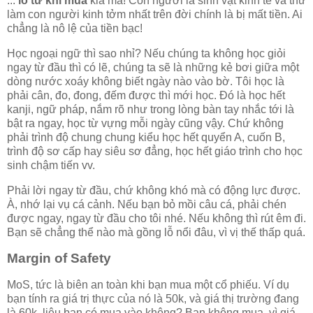
...
lỗ từ khi mua
kia mà! Con người là sinh vật kinh tế và thứ
làm con người kinh tởm nhất trên đời chính là bị mất tiền. Ai
chẳng là nô lệ của tiền bạc!
Học ngoại ngữ thì sao nhỉ? Nếu chúng ta không học giỏi
ngay từ đầu thì có lẽ, chúng ta sẽ là những kẻ bơi giữa một
dòng nước xoáy không biết ngày nào vào bờ. Tôi học là
phải cân, đo, đong, đếm được thì mới học. Đó là học hết
kanji, ngữ pháp, nắm rõ như trong lòng bàn tay nhắc tới là
bật ra ngay, học từ vựng mỗi ngày cũng vậy. Chứ không
phải trình độ chung chung kiểu học hết quyển A, cuốn B,
trình độ sơ cấp hay siêu sơ đẳng, học hết giáo trình cho học
sinh chậm tiến vv.
Phải lời ngay từ đầu, chứ không khó mà có động lực được.
À, nhớ lại vụ cá cảnh. Nếu bạn bỏ mồi câu cá, phải chén
được ngay, ngay từ đầu cho tôi nhé. Nếu không thì rút êm đi.
Bạn sẽ chẳng thể nào mà gồng lỗ nổi đâu, vì vị thế thấp quá.
Margin of Safety
MoS, tức là biên an toàn khi bạn mua một cổ phiếu. Ví dụ
bạn tính ra giá trị thực của nó là 50k, và giá thị trường đang
là 60k, liệu bạn có mua vào không? Bạn không mua, vì giá