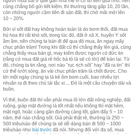
người mua đất ở quê gần nhà mẹ vì có số tiền quá nhỏ, nên
cũng chẳng bõ gửi tiết kiệm, thì thường tăng gấp 10, 20 lần,
còn những người cầm tiền đi săn đất, thì chờ mãi mới lên
10 ~ 20%.
Bởi vì sốt đất hay không hoàn toàn là do bơm thổi, đất mua
hú họa thì rất khó sốt, trong lúc đó, đất ở xã X, huyện Y sốt
ầm ầm, nên chúng ta bán đi để qua đó mua, ăn ngay mấy
chục phần trăm! Trong khi đất cũ thì chẳng thấy lên giá, cũng
chẳng thấy mua bán gì, may kiếm được người có đức tin
(rằng cứ mua đất giá rẻ hốc bà tó là sẽ có lời) để bán lại. Từ
đó, chúng ta tin rằng, nơi nào "rục rịch sốt" hay "đã ra tin" thì
cứ thể lướt sóng, ăn vài chục phần trăm là chốt được. Cho
tới một ngày chúng ta là kẻ ôm bom cuối, bao nhiêu lợi
nhuận ra đi theo chú lái tắc xi ... Đó là một câu chuyện dài và
buồn.
Vì thế, buôn đất thì vẫn phải mua lô lớn đất nông nghiệp, đất
ruộng, giáp mặt đường là tốt nhất nếu không thì mặt hẻm,
mặt ngõ, hoặc càng gần đường càng tốt, găm đấy 5 ~ 10
năm, thế nào chẳng sốt. Giá phải thật rẻ, thường là 250 ~
500 triệu/sào để chúng ta sẽ dễ dàng bán đi 500 ~ 1000
triệu/sào như
bài trước
đã nói. Nhưng đối với đa số, mua