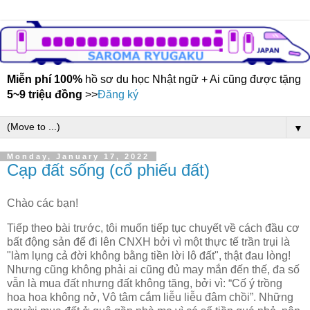
Miễn phí 100%
hồ sơ du học Nhật ngữ + Ai cũng được tặng
5~9 triệu đồng
>>
Đăng ký
▼
Monday, January 17, 2022
Cạp đất sống (cổ phiếu đất)
Chào các bạn!
Tiếp theo bài trước, tôi muốn tiếp tục chuyết về cách đầu cơ
bất động sản để đi lên CNXH bởi vì một thực tế trần trụi là
"làm lụng cả đời không bằng tiền lời lô đất", thật đau lòng!
Nhưng cũng không phải ai cũng đủ may mắn đến thế, đa số
vẫn là mua đất nhưng đất không tăng, bởi vì: “Cố ý trồng
hoa hoa không nở, Vô tâm cắm liễu liễu đâm chồi”. Những