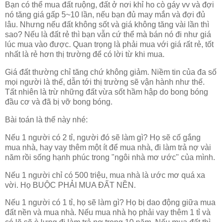
Bạn có thể mua đất ruộng, đất ở nơi khỉ ho cò gáy vv và đợi
nó tăng giá gấp 5~10 lần, nếu bạn đủ may mắn và đợi đủ
lâu. Nhưng nếu đất không sốt và giá không tăng vài lần thì
sao? Nếu là đất rẻ thì bạn vẫn cứ thể mà bán nó đi như giá
lúc mua vào được. Quan trọng là phải mua với giá rất rẻ, tốt
nhất là rẻ hơn thị trường để có lời từ khi mua.
Giá đất thường chỉ tăng chứ không giảm. Niềm tin của đa số
mọi người là thế, dẫn tới thị trường sẽ vận hành như thế.
Tất nhiên là trừ những đất vừa sốt hầm hập do bong bóng
đầu cơ và đã bị vỡ bong bóng.
Bài toán là thế này nhé:
Nếu 1 người có 2 tỉ, người đó sẽ làm gì? Họ sẽ cố gắng
mua nhà, hay vay thêm một ít để mua nhà, đi làm trả nợ vài
năm rồi sống hạnh phúc trong "ngôi nhà mơ ước" của mình.
Nếu 1 người chỉ có 500 triệu, mua nhà là ước mơ quá xa
vời. Họ BUỘC PHẢI MUA ĐẤT NỀN.
Nếu 1 người có 1 tỉ, họ sẽ làm gì? Họ bị dao động giữa mua
đất nền và mua nhà. Nếu mua nhà họ phải vay thêm 1 tỉ và