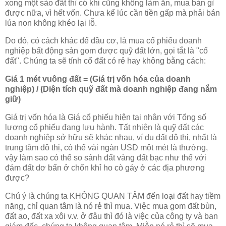
xong một sào đất thì có khi cũng không làm ăn, mua bán gì
được nữa, vì hết vốn. Chưa kể lúc cần tiền gấp mà phải bán
lúa non không khéo lại lỗ.
Do đó, có cách khác để đầu cơ, là mua cổ phiếu doanh
nghiệp bất động sản gom được quỹ đất lớn, gọi tắt là "cổ
đất". Chúng ta sẽ tính cổ đất có rẻ hay không bằng cách:
Giá 1 mét vuông đất = (Giá trị vốn hóa của doanh
nghiệp) / (Diện tích quỹ đất mà doanh nghiệp đang nắm
giữ)
Giá trị vốn hóa là Giá cổ phiếu hiện tại nhân với Tổng số
lượng cổ phiếu đang lưu hành. Tất nhiên là quỹ đất các
doanh nghiệp sở hữu sẽ khác nhau, ví dụ đất đô thị, nhất là
trung tâm đô thị, có thể vài ngàn USD một mét là thường,
vậy làm sao có thể so sánh đất vàng đất bạc như thế với
đám đất dơ bẩn ở chốn khỉ ho cò gáy ở các địa phương
được?
Chú ý là chúng ta KHÔNG QUAN TÂM đến loại đất hay tiềm
năng, chỉ quan tâm là nó rẻ thì mua. Việc mua gom đất bùn,
đất ao, đất xa xôi v.v. ở đâu thì đó là việc của công ty và ban