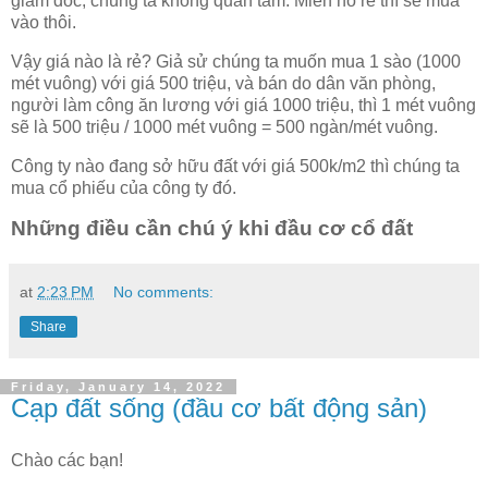
giám đốc, chúng ta không quan tâm. Miễn nó rẻ thì sẽ mua
vào thôi.
Vậy giá nào là rẻ? Giả sử chúng ta muốn mua 1 sào (1000
mét vuông) với giá 500 triệu, và bán do dân văn phòng,
người làm công ăn lương với giá 1000 triệu, thì 1 mét vuông
sẽ là 500 triệu / 1000 mét vuông = 500 ngàn/mét vuông.
Công ty nào đang sở hữu đất với giá 500k/m2 thì chúng ta
mua cổ phiếu của công ty đó.
Những điều cần chú ý khi đầu cơ cổ đất
at
2:23 PM
No comments:
Share
Friday, January 14, 2022
Cạp đất sống (đầu cơ bất động sản)
Chào các bạn!