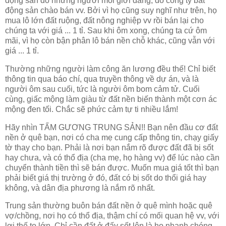
động sản do những người môi giới đăng, do công ty bất
động sản chào bán vv. Bởi vì họ cũng suy nghĩ như trên, họ
mua lô lớn đất ruộng, đất nông nghiệp vv rồi bán lại cho
chúng ta với giá ... 1 tỉ. Sau khi ôm xong, chúng ta cứ ôm
mãi, vì họ còn bận phân lô bán nền chỗ khác, cũng vẫn với
giá ... 1 tỉ.
Thường những người làm công ăn lương đều thế! Chỉ biết
thông tin qua báo chí, qua truyền thông về dự án, và là
người ôm sau cuối, tức là người ôm bom cảm tử. Cuối
cùng, giấc mộng làm giàu từ đất nền biến thành một cơn ác
mộng đen tối. Chắc sẽ phức cảm tự ti nhiều lắm!
Hãy nhìn TẤM GƯƠNG TRUNG SẢN!! Bạn nên đầu cơ đất
nền ở quê bạn, nơi có cha mẹ cung cấp thông tin, chạy giấy
tờ thay cho bạn. Phải là nơi bạn nắm rõ được đất đã bị sốt
hay chưa, và có thổ địa (cha mẹ, họ hàng vv) để lúc nào cần
chuyển thành tiền thì sẽ bán được. Muốn mua giá tốt thì bạn
phải biết giá thị trường ở đó, đất có bị sốt do thổi giá hay
không, và dân địa phương là nắm rõ nhất.
Trung sản thường buôn bán đất nền ở quê mình hoặc quê
vợ/chồng, nơi họ có thổ địa, thậm chí có mối quan hệ vv, với
lợi thế to lớn. Chỉ cần đất ở đấy sốt lên là họ nhanh chóng