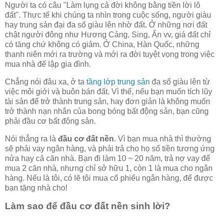
Người ta có câu "Làm lụng cả đời không bằng tiền lời lô
đất". Thực tế khi chúng ta nhìn trong cuộc sống, người giàu
hay trung sản đại đa số giàu lên nhờ đất. Ở những nơi đất
chật người đông như Hương Cảng, Sing, Ấn vv, giá đất chỉ
có tăng chứ không có giảm. Ở China, Hàn Quốc, những
thanh niên mới ra trường và mới ra đời tuyệt vọng trong việc
mua nhà để lập gia đình.
Chẳng nói đâu xa, ở ta
tầng lớp trung sản
đa số giàu lên từ
việc môi giới và buôn bán đất. Vì thế, nếu bạn muốn tích lũy
tài sản để trở thành trung sản, hay đơn giản là không muốn
trở thành nạn nhân của bong bóng bất động sản, bạn cũng
phải đầu cơ bất động sản.
Nói thẳng ra là
đầu cơ đất nền
. Vì bạn mua nhà thì thường
sẽ phải vay ngân hàng, và phải trả cho họ số tiền tương ứng
nửa hay cả căn nhà. Bạn đi làm 10 ~ 20 năm, trả nợ vay để
mua 2 căn nhà, nhưng chỉ sở hữu 1, còn 1 là mua cho ngân
hàng. Nếu là tôi, có lẽ tôi mua cổ phiếu ngân hàng, để được
bạn tặng nhà cho!
Làm sao để đầu cơ đất nền sinh lời?