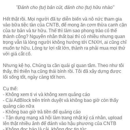
"Đánh cho (tư) bản cút, đánh cho (tư) hữu nhào"
Hết thật rồi. Mọi người đã tự diễn biến và nô nức tham gia
vào bữa tiệc tàn của CNTB, để mong ăn cơm thừa canh cặn
của tư bản và tư hữu. Thế thì làm sao phong trào có thể
thành công? Nguyên nhân thất bại thì có nhiều nhưng quan
trọng vẫn là lòng người không hướng tới CNXH, ai cũng chỉ
muốn tư hữu. Lòng tư lợi rất lớn, thành ra phải mua mọi thứ
với giá cắt cổ.
Nhưng kệ họ. Chúng ta cần quái gì quan tâm. Theo như tôi
thấy, thì thiên hạ cũng thái bình rồi. Tôi đã xây dựng được
lối sống tốt, ngày càng tốt hơn.
Cụ thể:
- Không xem ti vi và không xem quảng cáo
- Cài AdBlock trên trình duyệt và không bao giờ còn thấy
quảng cáo nữa
- Không bao giờ trả tiền để quảng cáo
- Tận dụng mạng xã hội làm trang nhật ký cá nhân, upload
lên thật nhiều ảnh để đánh vào hậu phương của CNTB
- Không đọc báo là cải, không đọc tin tức