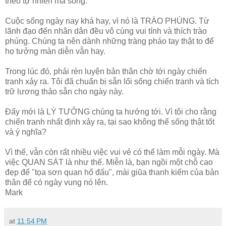
theo tự nhiên mà sống.
Cuộc sống ngày nay khá hay, vì nó là TRÀO PHÚNG. Từ
lãnh đạo đến nhân dân đều vô cùng vui tính và thích trào
phúng. Chúng ta nên dành những tràng pháo tay thật to để
họ tưởng màn diễn vẫn hay.
Trong lúc đó, phải rèn luyện bản thân chờ tới ngày chiến
tranh xảy ra. Tôi đã chuẩn bị sẵn lối sống chiến tranh và tích
trữ lương thảo sẵn cho ngày này.
Đấy mới là LÝ TƯỞNG chúng ta hướng tới. Vì tôi cho rằng
chiến tranh nhất định xảy ra, tại sao không thể sống thật tốt
và ý nghĩa?
Vì thế, vẫn còn rất nhiều việc vui vẻ có thể làm mỗi ngày. Mà
việc QUAN SÁT là như thế. Miễn là, bạn ngồi một chỗ cao
đẹp để "tọa sơn quan hổ đấu", mài giũa thanh kiếm của bản
thân để có ngày vung nó lên.
Mark
at
11:54 PM