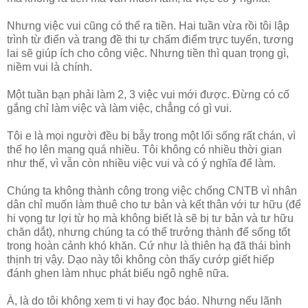
Nhưng việc vui cũng có thể ra tiền. Hai tuần vừa rồi tôi lập
trình từ điển và trang đề thi tự chấm điểm trực tuyến, tương
lai sẽ giúp ích cho công việc. Nhưng tiền thì quan trọng gì,
niềm vui là chính.
Một tuần bạn phải làm 2, 3 việc vui mới được. Đừng có cố
gắng chỉ làm việc và làm việc, chẳng có gì vui.
Tôi e là mọi người đều bị bẫy trong một lối sống rất chán, vì
thế họ lên mạng quá nhiều. Tôi không có nhiều thời gian
như thế, vì vẫn còn nhiều việc vui và có ý nghĩa để làm.
Chúng ta không thành công trong việc chống CNTB vì nhân
dân chỉ muốn làm thuê cho tư bản và kết thân với tư hữu (để
hi vọng tư lợi từ họ mà không biết là sẽ bị tư bản và tư hữu
chăn dắt), nhưng chúng ta có thể trưởng thành để sống tốt
trong hoàn cảnh khó khăn. Cứ như là thiên hạ đã thái bình
thịnh trị vậy. Dạo này tôi không còn thấy cướp giết hiếp
đánh ghen làm nhục phát biểu ngô nghê nữa.
À, là do tôi không xem ti vi hay đọc báo. Nhưng nếu lãnh