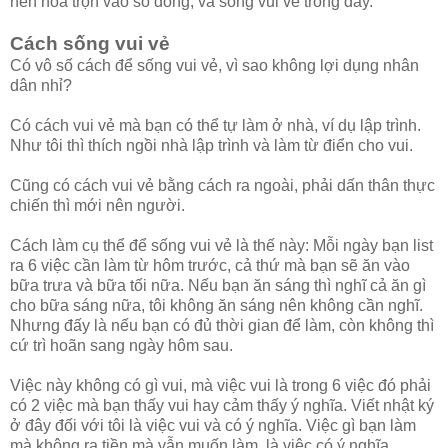
nên hòa trộn vào số đông, và sống vui vẻ trong đấy.
Cách sống vui vẻ
Có vô số cách để sống vui vẻ, vì sao không lợi dụng nhân
dân nhỉ?
Có cách vui vẻ mà bạn có thể tự làm ở nhà, ví dụ lập trình.
Như tôi thì thích ngồi nhà lập trình và làm từ điển cho vui.
Cũng có cách vui vẻ bằng cách ra ngoài, phải dấn thân thực
chiến thì mới nên người.
Cách làm cụ thể để sống vui vẻ là thế này: Mỗi ngày bạn list
ra 6 việc cần làm từ hôm trước, cả thứ mà bạn sẽ ăn vào
bữa trưa và bữa tối nữa. Nếu bạn ăn sáng thì nghĩ cả ăn gì
cho bữa sáng nữa, tôi không ăn sáng nên không cần nghĩ.
Nhưng đấy là nếu bạn có đủ thời gian để làm, còn không thì
cứ trì hoãn sang ngày hôm sau.
Việc này không có gì vui, mà việc vui là trong 6 việc đó phải
có 2 việc mà bạn thấy vui hay cảm thấy ý nghĩa. Viết nhật ký
ở đây đối với tôi là việc vui và có ý nghĩa. Việc gì bạn làm
mà không ra tiền mà vẫn muốn làm, là việc có ý nghĩa.