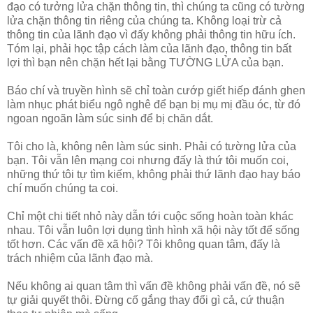
đạo có tưởng lửa chặn thông tin, thì chúng ta cũng có tường
lửa chặn thông tin riêng của chúng ta. Không loại trừ cả
thông tin của lãnh đạo vì đấy không phải thông tin hữu ích.
Tóm lại, phải học tập cách làm của lãnh đạo, thông tin bất
lợi thì bạn nên chặn hết lại bằng TƯỜNG LỬA của bạn.
Báo chí và truyền hình sẽ chỉ toàn cướp giết hiếp đánh ghen
làm nhục phát biểu ngô nghê để bạn bị mụ mị đầu óc, từ đó
ngoan ngoãn làm súc sinh để bị chăn dắt.
Tôi cho là, không nên làm súc sinh. Phải có tường lửa của
bạn. Tôi vẫn lên mạng coi nhưng đấy là thứ tôi muốn coi,
những thứ tôi tự tìm kiếm, không phải thứ lãnh đạo hay báo
chí muốn chúng ta coi.
Chỉ một chi tiết nhỏ này dẫn tới cuộc sống hoàn toàn khác
nhau. Tôi vẫn luôn lợi dụng tình hình xã hội này tốt để sống
tốt hơn. Các vấn đề xã hội? Tôi không quan tâm, đấy là
trách nhiệm của lãnh đạo mà.
Nếu không ai quan tâm thì vấn đề không phải vấn đề, nó sẽ
tự giải quyết thôi. Đừng cố gắng thay đổi gì cả, cứ thuận