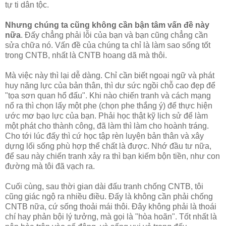
tự ti dân tộc.
Nhưng chúng ta cũng không cần bận tâm vấn đề này
nữa
. Đấy chẳng phải lỗi của bạn và bạn cũng chẳng cần
sửa chữa nó. Vấn đề của chúng ta chỉ là làm sao sống tốt
trong CNTB, nhất là CNTB hoang dã mà thôi.
Mà việc này thì lại dễ dàng. Chỉ cần biết ngoại ngữ và phát
huy năng lực của bản thân, thì dư sức ngồi chỗ cao đẹp để
"tọa sơn quan hổ đấu". Khi nào chiến tranh và cách mạng
nổ ra thì chọn lấy một phe (chọn phe thắng ý) để thực hiện
ước mơ bạo lực của bạn. Phải học thật kỹ lịch sử để làm
một phát cho thành công, đã làm thì làm cho hoành tráng.
Cho tới lúc đấy thì cứ học tập rèn luyện bản thân và xây
dựng lối sống phù hợp thể chất là được. Nhớ đầu tư nữa,
để sau này chiến tranh xảy ra thì bạn kiếm bộn tiền, như con
đường mà tôi đã vạch ra.
Cuối cùng, sau thời gian dài đấu tranh chống CNTB, tôi
cũng giác ngộ ra nhiều điều. Đấy là không cần phải chống
CNTB nữa, cứ sống thoải mái thôi. Đây không phải là thoái
chí hay phản bội lý tưởng, mà gọi là "hòa hoãn". Tốt nhất là