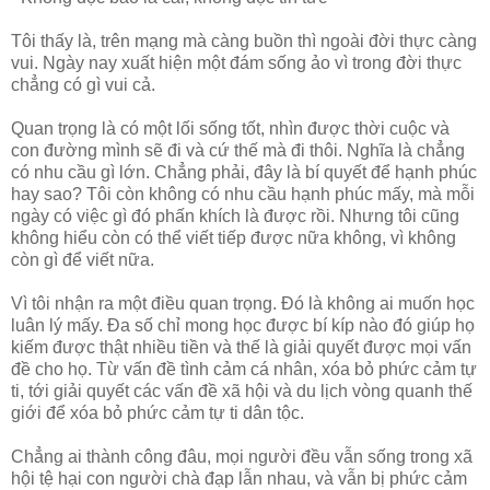
Tôi thấy là, trên mạng mà càng buồn thì ngoài đời thực càng
vui. Ngày nay xuất hiện một đám sống ảo vì trong đời thực
chẳng có gì vui cả.
Quan trọng là có một lối sống tốt, nhìn được thời cuộc và
con đường mình sẽ đi và cứ thế mà đi thôi. Nghĩa là chẳng
có nhu cầu gì lớn. Chẳng phải, đây là bí quyết để hạnh phúc
hay sao? Tôi còn không có nhu cầu hạnh phúc mấy, mà mỗi
ngày có việc gì đó phấn khích là được rồi. Nhưng tôi cũng
không hiểu còn có thể viết tiếp được nữa không, vì không
còn gì để viết nữa.
Vì tôi nhận ra một điều quan trọng. Đó là không ai muốn học
luân lý mấy. Đa số chỉ mong học được bí kíp nào đó giúp họ
kiếm được thật nhiều tiền và thế là giải quyết được mọi vấn
đề cho họ. Từ vấn đề tình cảm cá nhân, xóa bỏ phức cảm tự
ti, tới giải quyết các vấn đề xã hội và du lịch vòng quanh thế
giới để xóa bỏ phức cảm tự ti dân tộc.
Chẳng ai thành công đâu, mọi người đều vẫn sống trong xã
hội tệ hại con người chà đạp lẫn nhau, và vẫn bị phức cảm