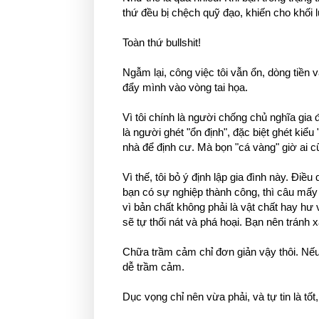
thứ đều bị chệch quỹ đạo, khiến cho khối l
Toàn thứ bullshit!
Ngẫm lại, công việc tôi vẫn ổn, dòng tiền
đẩy mình vào vòng tai họa.
Vì tôi chính là người chống chủ nghĩa gia đ
là người ghét "ổn định", đặc biệt ghét kiể
nhà để định cư. Mà bọn "cá vàng" giờ ai 
Vì thế, tôi bỏ ý định lập gia đình này. Điề
bạn có sự nghiệp thành công, thì câu mấ
vì bản chất không phải là vật chất hay hư
sẽ tự thối nát và phá hoại. Bạn nên tránh
Chữa trầm cảm chỉ đơn giản vậy thôi. Nếu 
dễ trầm cảm.
Dục vọng chỉ nên vừa phải, và tự tin là tốt