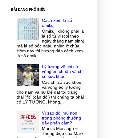
BÀI ĐĂNG PHỔ BIẾN
Cách xem lá số
omikuji
Omikuji không phải là
lá số tử vi (coi theo
ngày tháng năm sinh)
mà lá số bốc ngẫu nhiên ở chùa.
Hôm nay tôi hướng dẫn cách xem
lá số omik...
Lý tưởng về chỉ số
vòng eo chuẩn và chỉ
số sức khỏe
Các chỉ số sức khỏe
và vòng eo lý tưởng
cho nam và nữ Để đạt tới trạng
thái "fit" (cân đối) thì chúng ta phải
có LÝ TƯỞNG, không...
Vì sao đội mũ nón
trong phòng thường
gây phản cảm?
Mark's Message =
Thông điệp của Mark