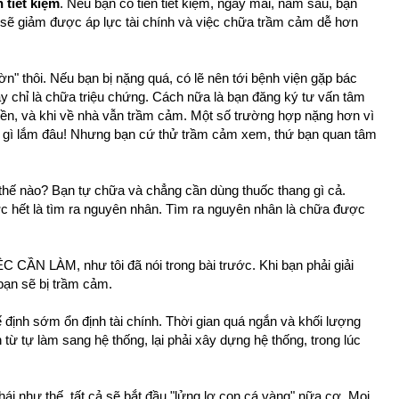
n tiết kiệm
. Nếu bạn có tiền tiết kiệm, ngày mai, năm sau, bạn
sẽ giảm được áp lực tài chính và việc chữa trầm cảm dễ hơn
n" thôi. Nếu bạn bị nặng quá, có lẽ nên tới bệnh viện gặp bác
 chỉ là chữa triệu chứng. Cách nữa là bạn đăng ký tư vấn tâm
 tiền, và khi về nhà vẫn trầm cảm. Một số trường hợp nặng hơn vì
ọng gì lắm đâu! Nhưng bạn cứ thử trầm cảm xem, thứ bạn quan tâm
thế nào? Bạn tự chữa và chẳng cần dùng thuốc thang gì cả.
c hết là tìm ra nguyên nhân. Tìm ra nguyên nhân là chữa được
CẦN LÀM, như tôi đã nói trong bài trước. Khi bạn phải giải
bạn sẽ bị trầm cảm.
hế định sớm ổn định tài chính. Thời gian quá ngắn và khối lượng
n từ tự làm sang hệ thống, lại phải xây dựng hệ thống, trong lúc
thái như thế, tất cả sẽ bắt đầu "lửng lơ con cá vàng" nữa cơ. Mọi