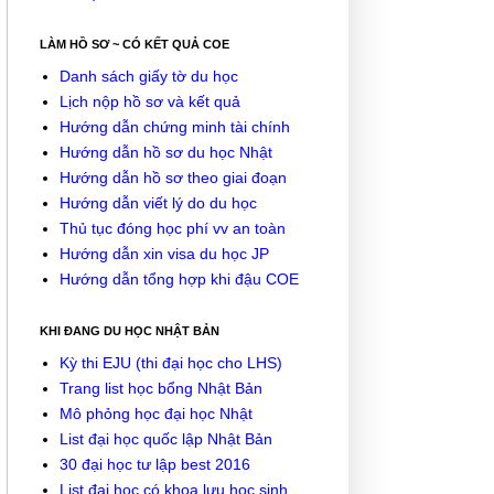
LÀM HỒ SƠ ~ CÓ KẾT QUẢ COE
Danh sách giấy tờ du học
Lịch nộp hồ sơ và kết quả
Hướng dẫn chứng minh tài chính
Hướng dẫn hồ sơ du học Nhật
Hướng dẫn hồ sơ theo giai đoạn
Hướng dẫn viết lý do du học
Thủ tục đóng học phí vv an toàn
Hướng dẫn xin visa du học JP
Hướng dẫn tổng hợp khi đậu COE
KHI ĐANG DU HỌC NHẬT BẢN
Kỳ thi EJU (thi đại học cho LHS)
Trang list học bổng Nhật Bản
Mô phỏng học đại học Nhật
List đại học quốc lập Nhật Bản
30 đại học tư lập best 2016
List đại học có khoa lưu học sinh