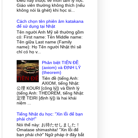
Điều này thuộc về môn tâm lý học.
Giáo viên thường không thích (nếu
không nói là ghét) khi học si...
Cách chọn tên phiên âm katakana
để sử dụng tại Nhật
Tên người Anh Mỹ sẽ thường gồm
có: First name: Tên Middle name:
Tên giữa Last name (Family
name): Họ Tên người Nhật thì sẽ
chỉ có họ v...
Phân biệt TIÊN ĐỀ
(axiom) và ĐỊNH LÝ
(theorem)
Tiên đề (tiếng Anh:
AXIOM, tiếng Nhật:
公理 KOURI [công lý]) và Định lý
(tiếng Anh: THEOREM, tiếng Nhật:
定理 TEIRI [định lý]) là hai khái
niệm ...
Tiếng Nhật du học: "Xin lỗi để bạn
phải chờ!"
Nói thế này: お待たせしました！
Omatase shimashita! "Xin lỗi để
bạn phải chờ" Ngữ pháp ở đây bắt