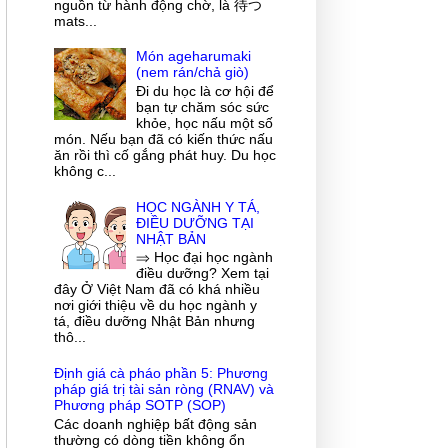
nguồn từ hành động chờ, là 待つ
mats...
Món ageharumaki
(nem rán/chả giò)
Đi du học là cơ hội để
bạn tự chăm sóc sức
khỏe, học nấu một số
món. Nếu bạn đã có kiến thức nấu
ăn rồi thì cố gắng phát huy. Du học
không c...
HỌC NGÀNH Y TÁ,
ĐIỀU DƯỠNG TẠI
NHẬT BẢN
⇒ Học đại học ngành
điều dưỡng? Xem tại
đây Ở Việt Nam đã có khá nhiều
nơi giới thiệu về du học ngành y
tá, điều dưỡng Nhật Bản nhưng
thô...
Định giá cà pháo phần 5: Phương
pháp giá trị tài sản ròng (RNAV) và
Phương pháp SOTP (SOP)
Các doanh nghiệp bất động sản
thường có dòng tiền không ổn