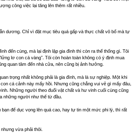
ượng công việc lại tăng lên thêm rất nhiều.
 vẫn dương. Chỉ vì đặt mục tiêu quá gấp và thực chất vô bổ mà tự
ình đến cùng, mà lại định lập gia đình thì còn ra thể thống gì. Tôi
u "lửng lơ con cá vàng". Tôi còn hoàn toàn không có ý định mua
cũng quan tâm đến nhà cửa, nên cũng bị ảnh hưởng.
u quan trọng nhất không phải là gia đình, mà là sự nghiệp. Một khi
y con cá cảnh này mấy hồi. Nhưng cũng chẳng vui vẻ gì mấy đâu,
 vinh. Những người theo đuổi vật chất và hư vinh cuối cùng cũng
 xa những người như thế từ đầu.
bạn để dục vọng lên quá cao, hay tự tin một mức phi lý, thì rất
, nhưng vừa phải thôi.