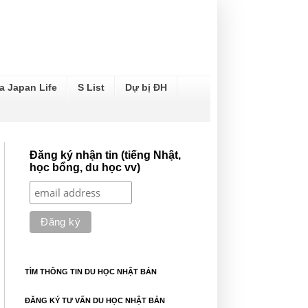
a Japan Life
S List
Dự bị ĐH
Đăng ký nhận tin (tiếng Nhật,
học bổng, du học vv)
TÌM THÔNG TIN DU HỌC NHẬT BẢN
ĐĂNG KÝ TƯ VẤN DU HỌC NHẬT BẢN