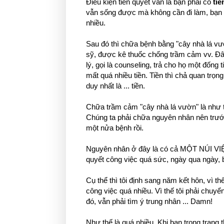
Điều kiện tiên quyết vẫn là bạn phải có
tiề
vẫn sống được mà không cần đi làm, bạn 
nhiều.
Sau đó thì chữa bệnh bằng "cây nhà lá vườ
sỹ, được kê thuốc chống trầm cảm vv. Đây
lý, gọi là counseling, trả cho họ một đống
mất quá nhiều tiền. Tiền thì chả quan tr
duy nhất là ... tiền.
Chữa trầm cảm "cây nhà lá vườn" là như 
Chúng ta phải chữa nguyên nhân nên trướ
một nửa bệnh rồi.
Nguyên nhân ở đây là có cả MỘT NÚI VIỆC 
quyết công việc quá sức, ngày qua ngày, 
Cụ thể thì tôi định sang năm kết hôn, vì t
công việc quá nhiều. Vì thế tôi phải chuyể
đó, vẫn phải tìm ý trung nhân ... Damn!
Như thế là quá nhiều. Khi bạn trong trạng 