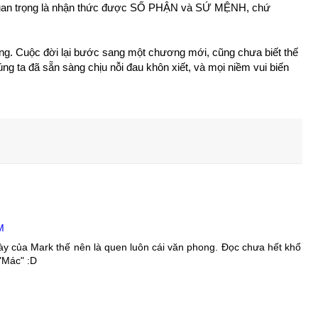
 Quan trọng là nhận thức được SỐ PHẬN và SỨ MỆNH, chứ
ng. Cuộc đời lại bước sang một chương mới, cũng chưa biết thế
úng ta đã sẵn sàng chịu nỗi đau khôn xiết, và mọi niềm vui biến
M
 này của Mark thế nên là quen luôn cái văn phong. Đọc chưa hết khổ
 "Mác" :D