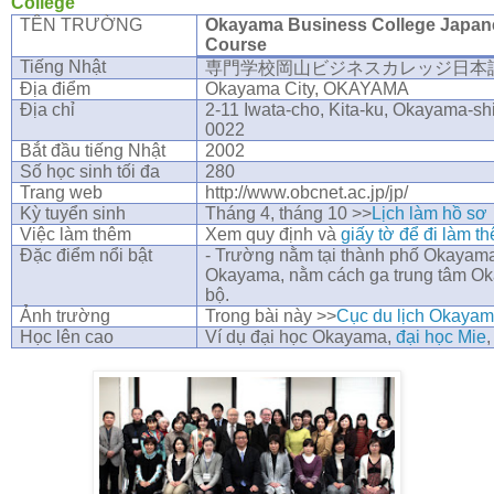
College
TÊN TRƯỜNG
Okayama Business College Japa
Course
Tiếng Nhật
専門学校岡山ビジネスカレッジ日本
Địa điểm
Okayama City, OKAYAMA
Địa chỉ
2-11 Iwata-cho, Kita-ku, Okayama-s
0022
Bắt đầu tiếng Nhật
2002
Số học sinh tối đa
280
Trang web
http://www.obcnet.ac.jp/jp/
Kỳ tuyển sinh
Tháng 4, tháng 10 >>
Lịch làm hồ sơ
Việc làm thêm
Xem quy định và
giấy tờ để đi làm t
Đặc điểm nổi bật
- Trường nằm tại thành phố Okayama
Okayama, nằm cách ga trung tâm Ok
bộ.
Ảnh trường
Trong bài này >>
Cục du lịch Okaya
Học lên cao
Ví dụ đại học Okayama,
đại học Mie