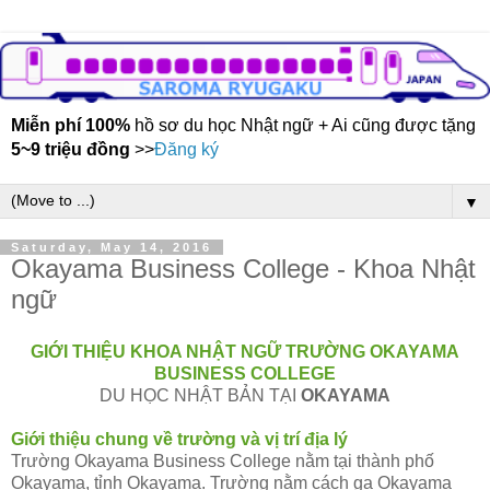
Miễn phí 100%
hồ sơ du học Nhật ngữ + Ai cũng được tặng
5~9 triệu đồng
>>
Đăng ký
▼
Saturday, May 14, 2016
Okayama Business College - Khoa Nhật
ngữ
GIỚI THIỆU KHOA NHẬT NGỮ TRƯỜNG OKAYAMA
BUSINESS COLLEGE
DU HỌC NHẬT BẢN TẠI
OKAYAMA
Giới thiệu chung về trường và vị trí địa lý
Trường Okayama Business College nằm tại thành phố
Okayama, tỉnh Okayama. Trường nằm cách ga Okayama