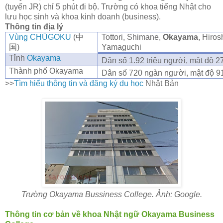
(tuyến JR) chỉ 5 phút đi bộ. Trường có khoa tiếng Nhật cho
lưu học sinh và khoa kinh doanh (business).
Thông tin địa lý
Vùng CHŪGOKU
(
中
Tottori, Shimane,
Okayama
, Hiros
国
)
Yamaguchi
Tỉnh
Okayama
Dân số 1.92 triệu người, mật độ 
Thành phố Okayama
Dân số 720 ngàn người, mật độ 9
>>
Tìm hiểu thông tin và đăng ký du học
Nhật Bản
Trường Okayama Bussiness College. Ảnh: Google.
Thông tin cơ bản về khoa Nhật ngữ Okayama Business