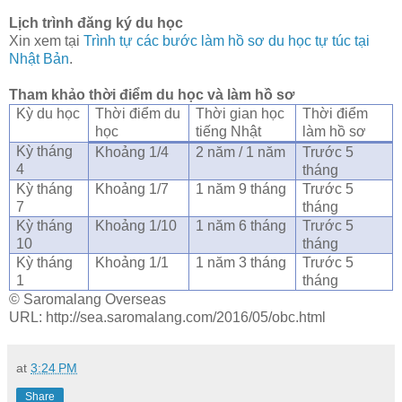
Lịch trình đăng ký du học
Xin xem tại
Trình tự các bước làm hồ sơ du học tự túc tại
Nhật Bản
.
Tham khảo thời điểm du học và làm hồ sơ
Kỳ du học
Thời điểm du
Thời gian học
Thời điểm
học
tiếng Nhật
làm hồ sơ
Kỳ tháng
Khoảng 1/4
2 năm / 1 năm
Trước 5
4
tháng
Kỳ tháng
Khoảng 1/7
1 năm 9 tháng
Trước 5
7
tháng
Kỳ tháng
Khoảng 1/10
1 năm 6 tháng
Trước 5
10
tháng
Kỳ tháng
Khoảng 1/1
1 năm 3 tháng
Trước 5
1
tháng
© Saromalang Overseas
URL: http://sea.saromalang.com/2016/05/obc.html
at
3:24 PM
Share