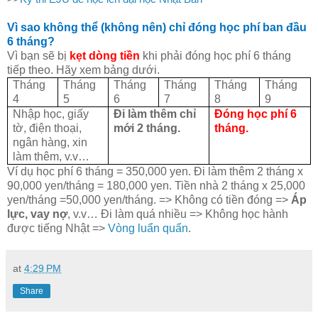
Vì sao không thể (không nên) chỉ đóng học phí ban đầu
6 tháng?
Vì bạn sẽ bị
kẹt dòng tiền
khi phải đóng học phí 6 tháng
tiếp theo. Hãy xem bảng dưới.
Tháng
Tháng
Tháng
Tháng
Tháng
Tháng
4
5
6
7
8
9
Nhập học, giấy
Đi làm thêm chỉ
Đóng học phí 6
tờ, điện thoại,
mới 2 tháng.
tháng.
ngân hàng, xin
làm thêm, v.v…
Ví dụ học phí 6 tháng = 350,000 yen. Đi làm thêm 2 tháng x
90,000 yen/tháng = 180,000 yen. Tiền nhà 2 tháng x 25,000
yen/tháng =50,000 yen/tháng. => Không có tiền đóng =>
Áp
lực, vay nợ
, v.v… Đi làm quá nhiều => Không học hành
được tiếng Nhật =>
Vòng luẩn quẩn
.
at
4:29 PM
Share