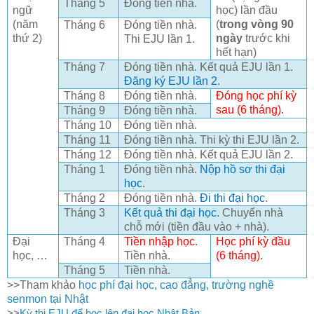
Tháng 5
Đóng tiền nhà.
ngữ
học) lần đầu
(năm
(
trong vòng 90
Tháng 6
Đóng tiền nhà.
thứ 2)
ngày
trước khi
Thi EJU lần 1.
hết hạn)
Tháng 7
Đóng tiền nhà. Kết quả EJU lần 1.
Đăng ký EJU lần 2
.
Tháng 8
Đóng tiền nhà.
Đóng học phí kỳ
sau (6 tháng).
Tháng 9
Đóng tiền nhà.
Tháng 10
Đóng tiền nhà.
Tháng 11
Đóng tiền nhà. Thi kỳ thi EJU lần 2.
Tháng 12
Đóng tiền nhà. Kết quả EJU lần 2.
Tháng 1
Đóng tiền nhà.
Nộp hồ sơ thi đại
học
.
Tháng 2
Đóng tiền nhà.
Đi thi đại học
.
Tháng 3
Kết quả thi đại học
. Chuyển nhà
chỗ mới (tiền đầu vào + nhà).
Đại
Tháng 4
Tiền nhập học
.
Học phí kỳ đầu
học, …
Tiền nhà.
(6 tháng).
Tháng 5
Tiền nhà.
>>Tham khảo
học phí đại học, cao đẳng, trường nghề
senmon tại Nhật
>>
Kỳ thi EJU để học lên đại học Nhật Bản