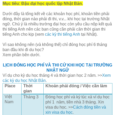
Mục tiêu: Đậu đại học quốc lập Nhật Bản.
Dưới đây là tổng kết về các khoản học phí, khoản tiền phải
đóng, thời gian nào phải đi thi, v.v... khi học tại trường Nhật
ngữ. Chú ý là nhiều trường đại học còn yêu cầu nộp kết quả
thi tiếng Anh nên các bạn cũng cần phải căn thời gian thi
tiếng Anh cho kịp (xem
các kỳ thi tiếng Anh
tại Nhật).
Vì sao không nên (và không thể) chỉ đóng học phí 6 tháng
ban đầu khi đi du học?
Xem phần bên dưới.
LỊCH ĐÓNG HỌC PHÍ VÀ THI CỬ KHI HỌC TẠI TRƯỜNG
NHẬT NGỮ
Ví dụ cho kỳ du học tháng 4 và thời gian học 2 năm. >>
Xem
các kỳ du học Nhật Bản
.
Place
Thời
Khoản phải đóng / Việc cần làm
gian
Việt
Tháng 3
Đóng học phí và ký túc xá ví dụ học
Nam
phí 1 năm, tiền nhà 3 tháng. Xin
visa du học. >>
Cách đóng tiền và
xin visa du học
.