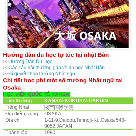
Hướng dẫn du học tự túc tại nhật Bản
>>
Hướng Dẫn Du Học
>>
Các câu hỏi thường gặp về du học Nhật Bản
>>
Bí quyết chọn trường Nhật ngữ
Chi tiết học phí một số trường Nhật ngữ tại
Osaka
HỌC VIỆN QUỐC TẾ KANSAI
Tên trường
KANSAI KOKUSAI GAKUIN
関西国際学院
Tiếng Nhật
Địa điểm, vùng
OSAKA
Địa chỉ
1-11-9,Daidou,Tennoji-Ku,Osaka 543-
0052,JAPAN
Thành lập
1990