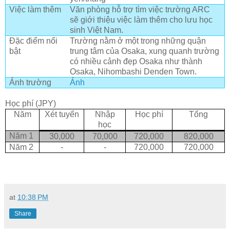
Việc làm thêm
Văn phòng hỗ trợ tìm việc trường ARC
sẽ giới thiệu việc làm thêm cho lưu học
sinh Việt Nam.
Đặc điểm nổi
Trường nằm ở một trong những quận
bật
trung tâm của Osaka, xung quanh trường
có nhiều cảnh đẹp Osaka như thành
Osaka, Nihombashi Denden Town.
Ảnh trường
Ảnh
Học phí (JPY)
Năm
Xét tuyển
Nhập
Học phí
Tổng
học
Năm 1
30,000
70,000
720,000
820,000
Năm 2
-
-
720,000
720,000
at
10:38 PM
Share