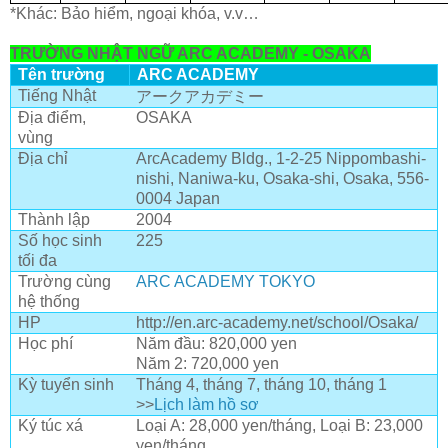
*Khác: Bảo hiểm, ngoại khóa, v.v…
TRƯỜNG NHẬT NGỮ ARC ACADEMY - OSAKA
Tên trường
ARC ACADEMY
アークアカデミー
Tiếng Nhật
Địa điểm,
OSAKA
vùng
Địa chỉ
ArcAcademy Bldg., 1-2-25 Nippombashi-
nishi, Naniwa-ku, Osaka-shi, Osaka, 556-
0004 Japan
Thành lập
2004
Số học sinh
225
tối đa
Trường cùng
ARC ACADEMY TOKYO
hệ thống
HP
http://en.arc-academy.net/school/Osaka/
Học phí
Năm đầu: 820,000 yen
Năm 2: 720,000 yen
Kỳ tuyển sinh
Tháng 4, tháng 7, tháng 10, tháng 1
>>
Lịch làm hồ sơ
Ký túc xá
Loại A: 28,000 yen/tháng, Loại B: 23,000
yen/tháng