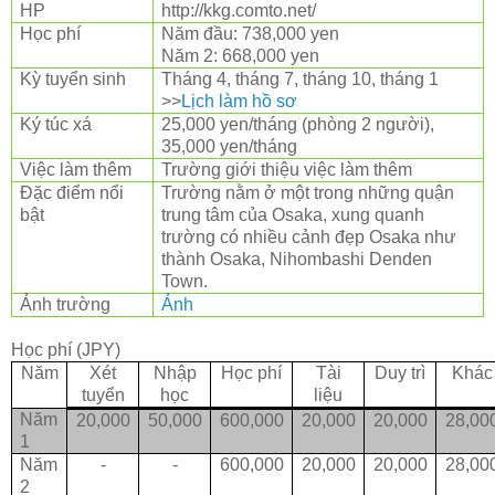
HP
http://kkg.comto.net/
Học phí
Năm đầu: 738,000 yen
Năm 2: 668,000 yen
Kỳ tuyển sinh
Tháng 4, tháng 7, tháng 10, tháng 1
>>
Lịch làm hồ sơ
Ký túc xá
25,000 yen/tháng (phòng 2 người),
35,000 yen/tháng
Việc làm thêm
Trường giới thiệu việc làm thêm
Đặc điểm nổi
Trường nằm ở một trong những quận
bật
trung tâm của Osaka, xung quanh
trường có nhiều cảnh đẹp Osaka như
thành Osaka, Nihombashi Denden
Town.
Ảnh trường
Ảnh
Học phí (JPY)
Năm
Xét
Nhập
Học phí
Tài
Duy trì
Khác
tuyển
học
liệu
Năm
20,000
50,000
600,000
20,000
20,000
28,00
1
Năm
-
-
600,000
20,000
20,000
28,00
2