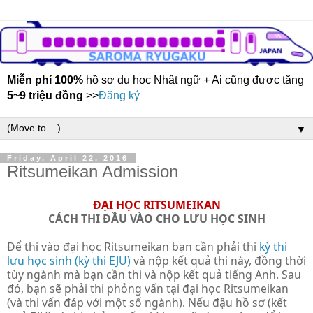
Miễn phí 100%
hồ sơ du học Nhật ngữ + Ai cũng được tặng
5~9 triệu đồng
>>
Đăng ký
▼
Friday, April 22, 2016
Ritsumeikan Admission
ĐẠI HỌC RITSUMEIKAN
CÁCH THI ĐẦU VÀO CHO LƯU HỌC SINH
Để thi vào đại học Ritsumeikan bạn cần phải thi
kỳ thi
lưu học sinh (kỳ thi EJU)
và nộp kết quả thi này, đồng thời
tùy ngành mà bạn cần thi và nộp kết quả tiếng Anh. Sau
đó, bạn sẽ phải thi phỏng vấn tại đại học Ritsumeikan
(và thi vấn đáp với một số ngành). Nếu đậu hồ sơ (kết