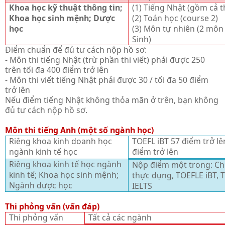
Khoa học kỹ thuật thông tin;
(1) Tiếng Nhật (gồm cả th
Khoa học sinh mệnh; Dược
(2) Toán học (course 2)
học
(3) Môn tự nhiên (2 môn 
Sinh)
Điểm chuẩn để đủ tư cách nộp hồ sơ:
- Môn thi tiếng Nhật (trừ phần thi viết) phải được 250
trên tối đa 400 điểm trở lên
- Môn thi viết tiếng Nhật phải được 30 / tối đa 50 điểm
trở lên
Nếu điểm tiếng Nhật không thỏa mãn ở trên, bạn không
đủ tư cách nộp hồ sơ.
Môn thi tiếng Anh (một số ngành học)
Riêng khoa kinh doanh học
TOEFL iBT 57 điểm trở l
ngành kinh tế học
điểm trở lên
Riêng khoa kinh tế học ngành
Nộp điểm một trong: Ch
kinh tế; Khoa học sinh mệnh;
thực dụng, TOEFLE iBT, 
Ngành dược học
IELTS
Thi phỏng vấn (vấn đáp)
Thi phỏng vấn
Tất cả các ngành