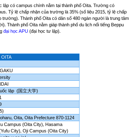
ốc lập có campus chính nằm tại thành phố Oita. Trường có
us. Tỷ lệ chấp nhận của trường là 35% (số liệu 2015, tỷ lệ chấp
ào trường). Thành phố Oita có dân số 480 ngàn người là trung tâm
ời). Thành phố Oita nằm giáp thành phố du lịch nổi tiếng Beppu
ng
đại học APU
(đại học tư lập).
 OITA
IGAKU
ersity
DAI
uốc lập (
国立大学
)
1
9
5)
haru, Oita, Oita Prefecture 870-1124
u Campus (Oita City), Hasama
ufu City), Oji Campus (Oita City)