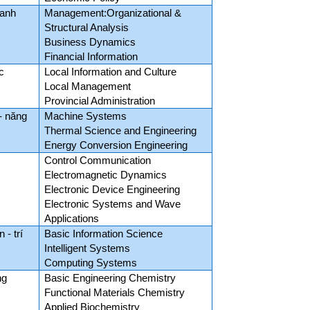
oanh
Management:Organizational &
Structural Analysis
Business Dynamics
Financial Information
c
Local Information and Culture
Local Management
Provincial Administration
- năng
Machine Systems
Thermal Science and Engineering
Energy Conversion Engineering
Control Communication
Electromagnetic Dynamics
Electronic Device Engineering
Electronic Systems and Wave
Applications
 - trí
Basic Information Science
Intelligent Systems
Computing Systems
ng
Basic Engineering Chemistry
Functional Materials Chemistry
Applied Biochemistry