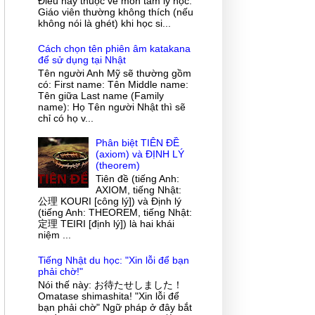
Điều này thuộc về môn tâm lý học.
Giáo viên thường không thích (nếu
không nói là ghét) khi học si...
Cách chọn tên phiên âm katakana
để sử dụng tại Nhật
Tên người Anh Mỹ sẽ thường gồm
có: First name: Tên Middle name:
Tên giữa Last name (Family
name): Họ Tên người Nhật thì sẽ
chỉ có họ v...
Phân biệt TIÊN ĐỀ
(axiom) và ĐỊNH LÝ
(theorem)
Tiên đề (tiếng Anh:
AXIOM, tiếng Nhật:
公理 KOURI [công lý]) và Định lý
(tiếng Anh: THEOREM, tiếng Nhật:
定理 TEIRI [định lý]) là hai khái
niệm ...
Tiếng Nhật du học: "Xin lỗi để bạn
phải chờ!"
Nói thế này: お待たせしました！
Omatase shimashita! "Xin lỗi để
bạn phải chờ" Ngữ pháp ở đây bắt