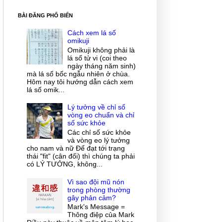
BÀI ĐĂNG PHỔ BIẾN
Cách xem lá số
omikuji
Omikuji không phải là
lá số tử vi (coi theo
ngày tháng năm sinh)
mà lá số bốc ngẫu nhiên ở chùa.
Hôm nay tôi hướng dẫn cách xem
lá số omik...
Lý tưởng về chỉ số
vòng eo chuẩn và chỉ
số sức khỏe
Các chỉ số sức khỏe
và vòng eo lý tưởng
cho nam và nữ Để đạt tới trạng
thái "fit" (cân đối) thì chúng ta phải
có LÝ TƯỞNG, không...
Vì sao đội mũ nón
trong phòng thường
gây phản cảm?
Mark's Message =
Thông điệp của Mark