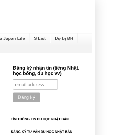
a Japan Life
S List
Dự bị ĐH
Đăng ký nhận tin (tiếng Nhật,
học bổng, du học vv)
TÌM THÔNG TIN DU HỌC NHẬT BẢN
ĐĂNG KÝ TƯ VẤN DU HỌC NHẬT BẢN