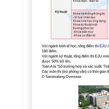
Với ngành kinh tế học, tổng điểm
thi EJU
m
180 điểm.
Với ngành kỹ thuật, tổng điểm thi EJU môn 
được 50% trở lên.
Toán A là “Số trường hợp và xác suất; Tính
Các môn thi (trừ phỏng vấn) có thời gian th
© Saromalang Overseas