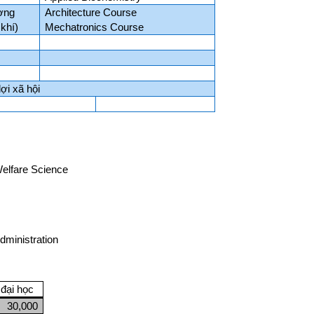
ường
Architecture Course
 khí)
Mechatronics Course
ợi xã hội
elfare Science
dministration
đại học
30,000