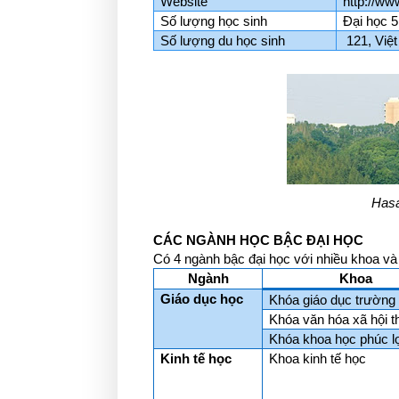
Website
http://www
Số lượng học sinh
Đại học 5
Số lượng du học sinh
121, Việt
Has
CÁC NGÀNH HỌC BẬC ĐẠI HỌC
Có 4 ngành bậc đại học với nhiều khoa và
Ngành
Khoa
Giáo dục học
Khóa giáo dục trường
Khóa văn hóa xã hội th
Khóa khoa học phúc l
Kinh tế học
Khoa kinh tế học