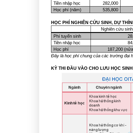
Ti
ề
n nhập học
282,000
Học phí (năm)
535,800
HỌC PHÍ NGHIÊN CỨU SINH, DỰ THÍ
Nghiên cứu sinh
Phí tuyển sinh
28
Tiền nhập học
84
Học phí
187,200 (nửa
Đây là học phí chung của các trường đại h
KỲ THI ĐẦU VÀO CHO LƯU HỌC SINH