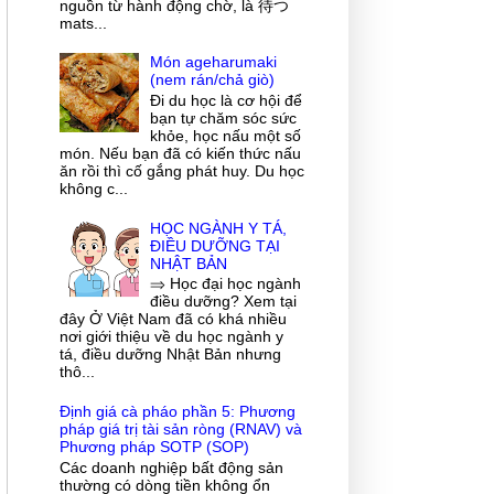
nguồn từ hành động chờ, là 待つ
mats...
Món ageharumaki
(nem rán/chả giò)
Đi du học là cơ hội để
bạn tự chăm sóc sức
khỏe, học nấu một số
món. Nếu bạn đã có kiến thức nấu
ăn rồi thì cố gắng phát huy. Du học
không c...
HỌC NGÀNH Y TÁ,
ĐIỀU DƯỠNG TẠI
NHẬT BẢN
⇒ Học đại học ngành
điều dưỡng? Xem tại
đây Ở Việt Nam đã có khá nhiều
nơi giới thiệu về du học ngành y
tá, điều dưỡng Nhật Bản nhưng
thô...
Định giá cà pháo phần 5: Phương
pháp giá trị tài sản ròng (RNAV) và
Phương pháp SOTP (SOP)
Các doanh nghiệp bất động sản
thường có dòng tiền không ổn