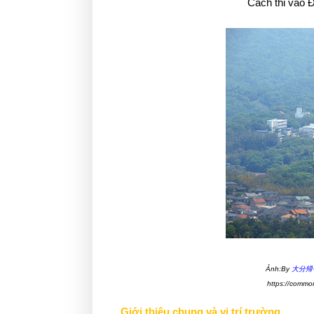
Cách thi vào Đ
Ảnh:By
大分帰
https://commo
Giới thiệu chung và vị trí trường