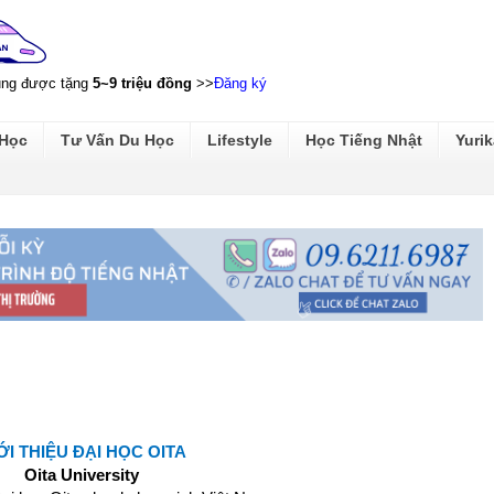
ũng được tặng
5~9 triệu đồng
>>
Đăng ký
 Học
Tư Vấn Du Học
Lifestyle
Học Tiếng Nhật
Yurik
ỚI THIỆU ĐẠI HỌC OITA
Oita University