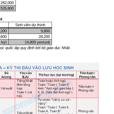
282,000
535,800
NH
Sinh viên dự thính
,200
9,800
,600
28,200
 kỳ)
14,800 yen/unit
ọc quốc lập quy định bởi bộ giáo dục Nhật
.