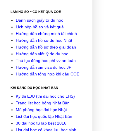
LÀM HỒ SƠ ~ CÓ KẾT QUẢ COE
Danh sách giấy tờ du học
Lịch nộp hồ sơ và kết quả
Hướng dẫn chứng minh tài chính
Hướng dẫn hồ sơ du học Nhật
Hướng dẫn hồ sơ theo giai đoạn
Hướng dẫn viết lý do du học
Thủ tục đóng học phí vv an toàn
Hướng dẫn xin visa du học JP
Hướng dẫn tổng hợp khi đậu COE
KHI ĐANG DU HỌC NHẬT BẢN
Kỳ thi EJU (thi đại học cho LHS)
Trang list học bổng Nhật Bản
Mô phỏng học đại học Nhật
List đại học quốc lập Nhật Bản
30 đại học tư lập best 2016
List đại học có khoa lưu học sinh