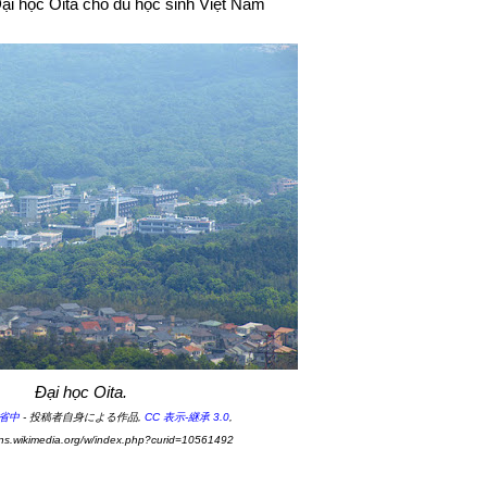
ại học Oita cho du học sinh Việt Nam
Đại học Oita.
省中
-
投稿者自身による作品
,
CC 表示-継承 3.0
,
ns.wikimedia.org/w/index.php?curid=10561492