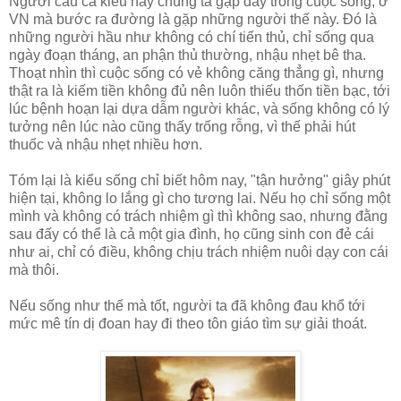
Người câu cá kiểu này chúng ta gặp đầy trong cuộc sống, ở
VN mà bước ra đường là gặp những người thế này. Đó là
những người hầu như không có chí tiến thủ, chỉ sống qua
ngày đoạn tháng, an phận thủ thường, nhậu nhẹt bê tha.
Thoạt nhìn thì cuộc sống có vẻ không căng thẳng gì, nhưng
thật ra là kiếm tiền không đủ nên luôn thiếu thốn tiền bạc, tới
lúc bệnh hoạn lại dựa dẫm người khác, và sống không có lý
tưởng nên lúc nào cũng thấy trống rỗng, vì thế phải hút
thuốc và nhậu nhẹt nhiều hơn.
Tóm lại là kiểu sống chỉ biết hôm nay, "tận hưởng" giây phút
hiện tại, không lo lắng gì cho tương lai. Nếu họ chỉ sống một
mình và không có trách nhiệm gì thì không sao, nhưng đằng
sau đấy có thể là cả một gia đình, họ cũng sinh con đẻ cái
như ai, chỉ có điều, không chịu trách nhiệm nuôi dạy con cái
mà thôi.
Nếu sống như thế mà tốt, người ta đã không đau khổ tới
mức mê tín dị đoan hay đi theo tôn giáo tìm sự giải thoát.