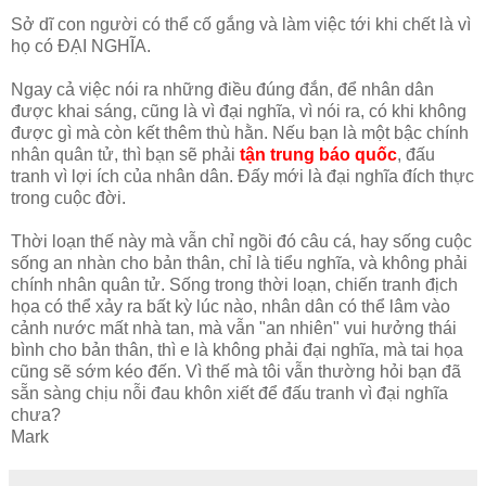
Sở dĩ con người có thể cố gắng và làm việc tới khi chết là vì
họ có ĐẠI NGHĨA.
Ngay cả việc nói ra những điều đúng đắn, để nhân dân
được khai sáng, cũng là vì đại nghĩa, vì nói ra, có khi không
được gì mà còn kết thêm thù hằn. Nếu bạn là một bậc chính
nhân quân tử, thì bạn sẽ phải
tận trung báo quốc
, đấu
tranh vì lợi ích của nhân dân. Đấy mới là đại nghĩa đích thực
trong cuộc đời.
Thời loạn thế này mà vẫn chỉ ngồi đó câu cá, hay sống cuộc
sống an nhàn cho bản thân, chỉ là tiểu nghĩa, và không phải
chính nhân quân tử. Sống trong thời loạn, chiến tranh địch
họa có thể xảy ra bất kỳ lúc nào, nhân dân có thể lâm vào
cảnh nước mất nhà tan, mà vẫn "an nhiên" vui hưởng thái
bình cho bản thân, thì e là không phải đại nghĩa, mà tai họa
cũng sẽ sớm kéo đến. Vì thế mà tôi vẫn thường hỏi bạn đã
sẵn sàng chịu nỗi đau khôn xiết để đấu tranh vì đại nghĩa
chưa?
Mark