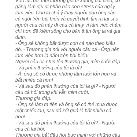
Vào lúc đó, một thương gia đi xuống bãi biển, cố
gắng làm dịu đi phần nào cơn stress của ngày
làm việc. Ông ta chú ý thấy người đàn ông câu
cá ngồi trên bãi biển và quyết định tìm ra tại sao
người câu cá này đi câu cá thay vì làm việc chăm
chỉ hơn để kiếm sống cho bản thân ông ta và gia
đình.
- Ông sẽ không bắt được con cá nào theo kiểu
đó, - Thương gia nói với người câu cá - Ông nên
làm việc hơn là nằm trên bãi biển!
Người câu cá nhìn lên thương gia, mỉm cười đáp:
- Và phần thưởng của tôi là gì?
- À, ông sẽ có được những tấm lưới lớn hơn và
bắt nhiều cá hơn!
- Và sau đó phần thưởng của tôi là gì? - Người
câu cá hỏi trong khi vẫn mỉm cười.
Thương gia đáp:
- Ông sẽ làm ra tiền và ông sẽ có thể mua được
một chiếc tàu, sau đó kết quả là bắt nhiều cá
hơn!
- Và sau đó phần thưởng của tôi là gì? - Người
câu cá lại hỏi.
Thương gia bắt đầu hơi bực mình với những câu