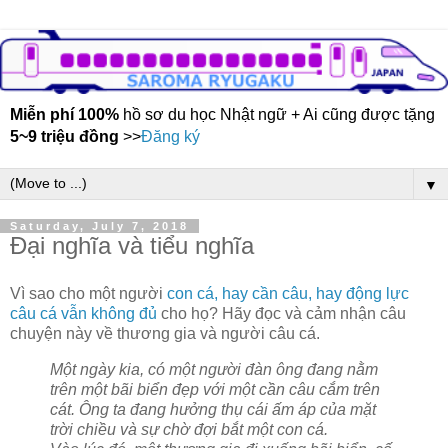
Miễn phí 100%
hồ sơ du học Nhật ngữ + Ai cũng được tặng
5~9 triệu đồng
>>
Đăng ký
▼
Saturday, July 7, 2018
Đại nghĩa và tiểu nghĩa
Vì sao cho một người
con cá, hay cần câu, hay động lực
câu cá vẫn không đủ
cho họ? Hãy đọc và cảm nhận câu
chuyện này về thương gia và người câu cá.
Một ngày kia, có một người đàn ông đang nằm
trên một bãi biển đẹp với một cần câu cắm trên
cát. Ông ta đang hưởng thụ cái ấm áp của mặt
trời chiều và sự chờ đợi bắt một con cá.