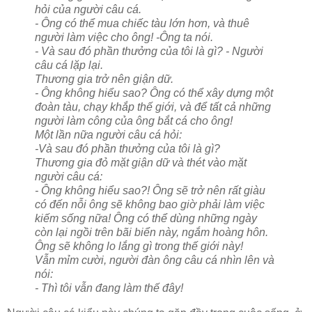
hỏi của người câu cá.
- Ông có thể mua chiếc tàu lớn hơn, và thuê
người làm việc cho ông! -Ông ta nói.
- Và sau đó phần thưởng của tôi là gì? - Người
câu cá lặp lại.
Thương gia trở nên giận dữ.
- Ông không hiểu sao? Ông có thể xây dựng một
đoàn tàu, chạy khắp thế giới, và để tất cả những
người làm công của ông bắt cá cho ông!
Một lần nữa người câu cá hỏi:
-Và sau đó phần thưởng của tôi là gì?
Thương gia đỏ mặt giận dữ và thét vào mặt
người câu cá:
- Ông không hiểu sao?! Ông sẽ trở nên rất giàu
có đến nỗi ông sẽ không bao giờ phải làm việc
kiếm sống nữa! Ông có thể dùng những ngày
còn lại ngồi trên bãi biển này, ngắm hoàng hôn.
Ông sẽ không lo lắng gì trong thế giới này!
Vẫn mỉm cười, người đàn ông câu cá nhìn lên và
nói:
- Thì tôi vẫn đang làm thế đây!