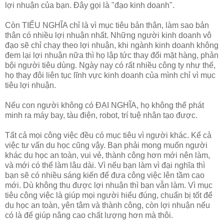
lợi nhuận của bạn. Đây gọi là "đạo kinh doanh".
Còn TIỂU NGHĨA chỉ là vì mục tiêu bản thân, làm sao bản
thân có nhiều lợi nhuận nhất. Những người kinh doanh vô
đạo sẽ chỉ chạy theo lợi nhuận, khi ngành kinh doanh không
đem lại lợi nhuận nữa thì họ lập tức thay đổi mặt hàng, phản
bội người tiêu dùng. Ngày nay có rất nhiều công ty như thế,
họ thay đôi liên tục lĩnh vực kinh doanh của mình chỉ vì mục
tiêu lợi nhuận.
Nếu con người không có ĐẠI NGHĨA, họ không thể phát
minh ra máy bay, tàu điện, robot, trí tuệ nhân tạo được.
Tất cả mọi công việc đều có mục tiêu vì người khác. Kể cả
việc tư vấn du học cũng vậy. Bạn phải mong muốn người
khác du học an toàn, vui vẻ, thành công hơn mới nên làm,
và mới có thể làm lâu dài. Vì nếu bạn làm vì đại nghĩa thì
bạn sẽ có nhiều sáng kiến để đưa công việc lên tầm cao
mới. Dù không thu được lợi nhuận thì bạn vẫn làm. Vì mục
tiêu công việc là giúp mọi người hiểu đúng, chuẩn bị tốt để
du học an toàn, yên tâm và thành công, còn lợi nhuận nếu
có là để giúp nâng cao chất lượng hơn mà thôi.