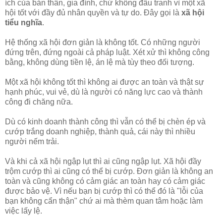
ích của bản thân, gia đình, chứ không đấu tranh vì một xã
hội tốt với đầy đủ nhân quyền và tự do. Đây gọi là
xã hội
tiểu nghĩa
.
Hệ thống xã hội đơn giản là không tốt. Có những người
đứng trên, đứng ngoài cả pháp luật. Xét xử thì không công
bằng, không dùng tiền lệ, án lệ mà tùy theo đối tượng.
Một xã hội không tốt thì không ai được an toàn và thật sự
hạnh phúc, vui vẻ, dù là người có năng lực cao và thành
công đi chăng nữa.
Dù có kinh doanh thành công thì vẫn có thể bị chèn ép và
cướp trắng doanh nghiệp, thành quả, cái này thì nhiều
người nếm trải.
Và khi cả xã hội ngập lụt thì ai cũng ngập lụt. Xã hội đầy
trộm cướp thì ai cũng có thể bị cướp. Đơn giản là không an
toàn và cũng không có cảm giác an toàn hay có cảm giác
được bảo vệ. Vì nếu bạn bị cướp thì có thể đó là "lỗi của
bạn không cẩn thận" chứ ai mà thèm quan tâm hoặc làm
việc lấy lệ.