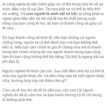
Ai cũng nghĩa là nếu mình giàu và cố thủ trong nhà thì sẽ an
toàn, điều này là sai lầm. Tai họa thật sự có thể từ trên trời
rơi xuống. Và
con người là sinh vật xã hội
, ai cũng phải ra
ngoài giao tiếp nên xã hội mà tệ hại thì chất lượng cuộc
sống của bạn cũng tệ hại, dù bạn có thành công và giàu có
đi nữa.
Dù bạn thành công về kinh tế, nếu bạn không có người
chống lưng, người ta có thể đánh bạn mà bạn không thể
kêu ai. Nếu bạn làm chính trị gia đi chăng nữa mà bị thanh
trừng bởi chính những tội mà người thanh trừng bạn cũng
làm thì bạn cũng không thể lên tiếng. Dù thế là ngang trái và
phi đạo lý.
Người nghèo thì khỏi cần nói. Sau một đêm nhà họ có thể là
nhà của người khác rồi. Và tiền chảy vào túi một người khác
nữa, trường hợp này nói thêm làm gì?
Con cái đi học thì rất dễ bị xâm hại, còn con cái người
nghèo thì đã bị xâm hại và bạo hành nhưng có lẽ chỉ mong
là không phải thế.