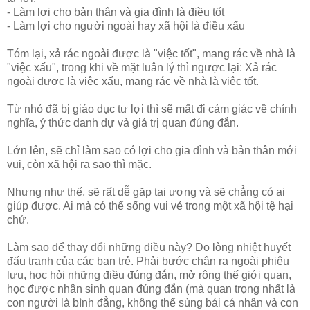
- Làm lợi cho bản thân và gia đình là điều tốt
- Làm lợi cho người ngoài hay xã hội là điều xấu
Tóm lại, xả rác ngoài được là "việc tốt", mang rác về nhà là
"việc xấu", trong khi về mặt luân lý thì ngược lại: Xả rác
ngoài được là việc xấu, mang rác về nhà là việc tốt.
Từ nhỏ đã bị giáo dục tư lợi thì sẽ mất đi cảm giác về chính
nghĩa, ý thức danh dự và giá trị quan đúng đắn.
Lớn lên, sẽ chỉ làm sao có lợi cho gia đình và bản thân mới
vui, còn xã hội ra sao thì mặc.
Nhưng như thế, sẽ rất dễ gặp tai ương và sẽ chẳng có ai
giúp được. Ai mà có thể sống vui vẻ trong một xã hội tệ hại
chứ.
Làm sao để thay đổi những điều này? Do lòng nhiệt huyết
đấu tranh của các bạn trẻ. Phải bước chân ra ngoài phiêu
lưu, học hỏi những điều đúng đắn, mở rộng thế giới quan,
học được nhân sinh quan đúng đắn (mà quan trọng nhất là
con người là bình đẳng, không thể sùng bái cá nhân và con