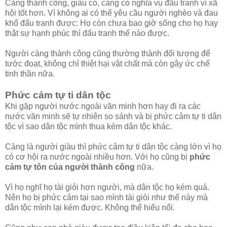
Càng thành công, giàu có, càng có nghĩa vụ đấu tranh vì xã
hội tốt hơn. Vì không ai có thể yêu cầu người nghèo và đau
khổ đấu tranh được: Họ còn chưa bao giờ sống cho họ hay
thật sự hạnh phúc thì đấu tranh thế nào được.
Người càng thành công cũng thường thành đối tượng để
tước đoạt, không chỉ thiệt hại vật chất mà còn gây ức chế
tinh thần nữa.
Phức cảm tự ti dân tộc
Khi gặp người nước ngoài văn minh hơn hay đi ra các
nước văn minh sẽ tự nhiên so sánh và bị phức cảm tự ti dân
tộc vì sao dân tộc mình thua kém dân tộc khác.
Càng là người giàu thì phức cảm tự ti dân tộc càng lớn vì họ
có cơ hội ra nước ngoài nhiều hơn. Với họ cũng bị
phức
cảm tự tôn của người thành công
nữa.
Vì họ nghĩ họ tài giỏi hơn người, mà dân tộc họ kém quá.
Nên họ bị phức cảm tại sao mình tài giỏi như thế này mà
dân tộc mình lại kém được. Không thể hiểu nổi.