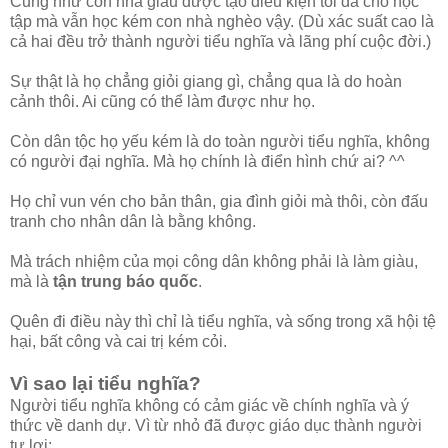
Cũng như con nhà giàu được tạo điều kiện tối đa cho học
tập mà vẫn học kém con nhà nghèo vậy. (Dù xác suất cao là
cả hai đều trở thành người tiểu nghĩa và lãng phí cuộc đời.)
Sự thật là họ chẳng giỏi giang gì, chẳng qua là do hoàn
cảnh thôi. Ai cũng có thể làm được như họ.
Còn dân tộc họ yếu kém là do toàn người tiểu nghĩa, không
có người đại nghĩa. Mà họ chính là điển hình chứ ai? ^^
Họ chỉ vun vén cho bản thân, gia đình giỏi mà thôi, còn đấu
tranh cho nhân dân là bằng không.
Mà trách nhiệm của mọi công dân không phải là làm giàu,
mà là
tận trung báo quốc
.
Quên đi điều này thì chỉ là tiểu nghĩa, và sống trong xã hội tệ
hại, bất công và cai trị kém cỏi.
Vì sao lại tiểu nghĩa?
Người tiểu nghĩa không có cảm giác về chính nghĩa và ý
thức về danh dự. Vì từ nhỏ đã được giáo dục thành người
tư lợi: