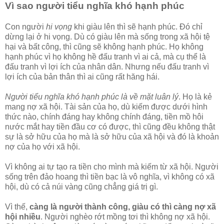
Vì sao người tiểu nghĩa khó hạnh phúc
Con người
hi vọng
khi giàu lên thì sẽ hạnh phúc. Đó chỉ
dừng lại ở hi vọng. Dù có giàu lên mà sống trong xã hội tệ
hại và bất công, thì cũng sẽ không hạnh phúc. Họ không
hạnh phúc vì họ không hề đấu tranh vì ai cả, mà cụ thể là
đấu tranh vì lợi ích của nhân dân. Nhưng nếu đấu tranh vì
lợi ích của bản thân thì ai cũng rất hăng hái.
Người tiểu nghĩa khó hạnh phúc là về mặt luân lý
. Họ là kẻ
mang nợ xã hội. Tài sản của họ, dù kiếm được dưới hình
thức nào, chính đáng hay không chính đáng, tiền mồ hôi
nước mắt hay tiền đầu cơ có được, thì cũng đều không thật
sự là sở hữu của họ mà là sở hữu của xã hội và đó là khoản
nợ của họ với xã hội.
Vì không ai tự tạo ra tiền cho mình mà kiếm từ xã hội. Người
sống trên đảo hoang thì tiền bạc là vô nghĩa, vì không có xã
hội, dù có cả núi vàng cũng chẳng giá trị gì.
Vì thế,
càng là người thành công, giàu có thì càng nợ xã
hội nhiều
. Người nghèo rớt mồng tơi thì không nợ xã hội.