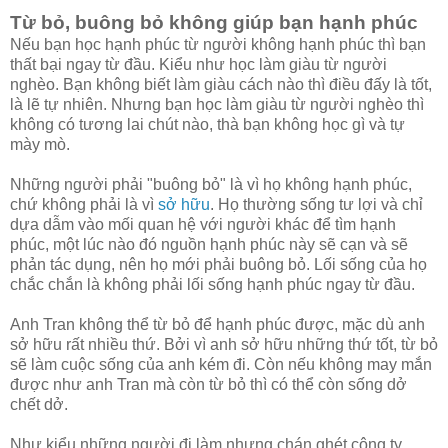
Từ bỏ, buông bỏ không giúp bạn hạnh phúc
Nếu bạn học hạnh phúc từ người không hạnh phúc thì bạn
thất bại ngay từ đầu. Kiểu như học làm giàu từ người
nghèo. Bạn không biết làm giàu cách nào thì điều đấy là tốt,
là lẽ tự nhiên. Nhưng bạn học làm giàu từ người nghèo thì
không có tương lai chút nào, thà bạn không học gì và tự
mày mò.
Những người phải "buông bỏ" là vì họ không hạnh phúc,
chứ không phải là vì
sở hữu
. Họ thường sống tư lợi và chỉ
dựa dẫm vào mối quan hệ với người khác để tìm hạnh
phúc, một lúc nào đó nguồn hạnh phúc này sẽ cạn và sẽ
phản tác dụng, nên họ mới phải buông bỏ. Lối sống của họ
chắc chắn là không phải lối sống hạnh phúc ngay từ đầu.
Anh Tran không thể từ bỏ để hạnh phúc được, mặc dù anh
sở hữu rất nhiều thứ. Bởi vì anh sở hữu những thứ tốt, từ bỏ
sẽ làm cuộc sống của anh kém đi. Còn nếu không may mắn
được như anh Tran mà còn từ bỏ thì có thể còn sống dở
chết dở.
Như kiểu những người đi làm nhưng chán ghét công ty,