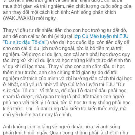
Vì có rất nhiều thời gian và tiền anh kiếm được chỉ là để
mua thời gian và trải nghiệm, nên chất lượng cuộc sống của
anh thay đổi một cách kịch tính: Anh sống phấn khích
(WAKUWAKU) mỗi ngày.
Thay vì đầu tư rất nhiều tiền cho con học trường tư đắt đỏ,
anh để con cái tự ôn thi (ví dụ tại
lớp Cú Mèo luyện thi EJU
"Dư sức đậu Tô-đai"
) vào đại học quốc lập, còn tiền đấy để
cho con cái đi du lịch nước ngoài, tức là bỏ tiền mua trải
nghiệm. Để được đi du lịch, con cái anh phải học được quy
tắc ứng xử khi đi du lịch và học những kiến thức để sinh tồn
ví dụ khi đi lạc nhau. Thay vì cho con anh cắm đầu đi học
thêm như trước, anh cho chúng thời gian tự do để trải
nghiệm sở thích của mình và chỉ hướng dẫn cách thi đại học
ở Nhật, chủ yếu là nhờ vả lớp Cú Mèo luyện thi EJU "Dư
sức đậu Tô-đai". Vì thật ra, để đậu Tô-đai thì đâu phải học
chăm là được, mà quan trọng là phải trở thành con người
phù hợp với triết lý Tô-đai, tức là học tư duy không phải học
kiến thức. Thi Tô-đai cũng đâu kiểm tra kiến thức mấy, mà
chủ yếu kiểm tra tư duy là chính.
Anh không còn lo lắng về người khác nữa, vì anh sống
phấn khích mỗi ngày. Quan trọng không phải là chết đi như