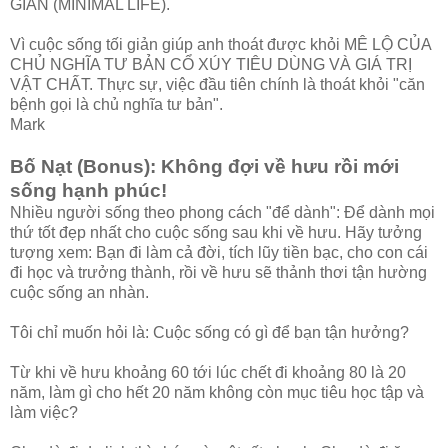
GIẢN (MINIMAL LIFE).
Vì cuộc sống tối giản giúp anh thoát được khỏi MÊ LỘ CỦA
CHỦ NGHĨA TƯ BẢN CỔ XÚY TIÊU DÙNG VÀ GIÁ TRỊ
VẬT CHẤT. Thực sự, việc đầu tiên chính là thoát khỏi "căn
bệnh gọi là chủ nghĩa tư bản".
Mark
Bố Nạt (Bonus): Không đợi về hưu rồi mới
sống hạnh phúc!
Nhiều người sống theo phong cách "để dành": Để dành mọi
thứ tốt đẹp nhất cho cuộc sống sau khi về hưu. Hãy tưởng
tượng xem: Bạn đi làm cả đời, tích lũy tiền bạc, cho con cái
đi học và trưởng thành, rồi về hưu sẽ thảnh thơi tận hường
cuộc sống an nhàn.
Tôi chỉ muốn hỏi là: Cuộc sống có gì để bạn tận hưởng?
Từ khi về hưu khoảng 60 tới lúc chết đi khoảng 80 là 20
năm, làm gì cho hết 20 năm không còn mục tiêu học tập và
làm việc?