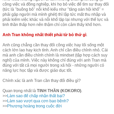
công việc và đồng nghiệp, khi họ bỏ việc để tìm sự thay đổi
(tức là "buông bỏ" nỗi khổ kiểu như "tăng oán hội khổ" =
phải gặp người mà mình ghét) thì lập tức mất thu nhập và
phải kiếm việc khác và nỗi khổ lặp lại nhưng với thể lực và
tinh thần thấp hơn nên thậm chí còn cảm thấy khổ hơn.
Anh Tran không nhất thiết phải từ bỏ thứ gì
.
Anh cũng chẳng cần thay đổi công việc hay lối sống một
cách lớn lao hay kịch tính. Anh chỉ cần điều chỉnh nhỏ. Cái
mà anh cần điều chính chính là mindset (tập hợp cách suy
nghĩ) của mình. Việc này không chỉ đúng với anh Tran mà
đúng với tất cả mọi người trong xã hội - những người có
năng lực học tập và được giáo dục tốt.
Chính xác là anh Tran cần thay đổi điều gì?
Quan trọng nhất là
TINH THẦN (KOKORO)
.
>>
Làm sao để chấp nhận thất bại?
>>
Làm sao vượt qua cơn bạo bệnh?
>>
Phượng hoàng trong cuộc đời