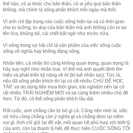
thế nào, có ai khóc cho bản thân, có ai yêu quý bản thân
không, mà chính là sống phấn khích mỗi ngày mà thôi.
Vì anh chỉ tập trung vào cuộc sống hiện tại và có thời gian
cho tư tưởng, tư duy của bản thân mà anh không còn lo sợ
tên lửa, khủng bố, cái chết bất ngờ như trước nữa.
Vì sống trong sợ hãi chỉ là sản phẩm của việc sống cuộc
sống vô nghĩa hay không đáng sống.
Nhân tiện, cá nhân thì cũng không quan trọng, quan trọng là
hãy suy nghĩ như nhân loại. Vì thế mà anh quyết định tìm
hiểu và phát triển kỹ năng về AI (trí tuệ nhân tạo). Tức là,
nếu đã sống phấn khích thì lại có rất nhiều CHỦ ĐỀ HỌC
TẬP, và do dùng tiền mua thời gian, trải nghiệm nên lại có
rất nhiều TRẢI NGHIỆM MỚI và lại càng thêm nhiều chủ đề
hơn. Từ đó, có thể sống phấn khích lâu dài.
Rốt cuộc, anh chẳng cần từ bỏ gì cả. Cũng nên nhớ là, việc
sở hữu cũng chẳng còn ý nghĩa gì và chẳng đem lại niềm
vui gì. Anh chỉ giữ lại đồ vật, mối quan hệ phù hợp với triết lý
của anh, còn lại thanh lý hết, để thực hiện CUỘC SỐNG TỐI