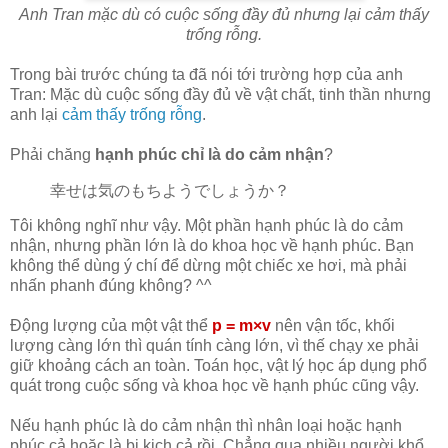
Anh Tran mặc dù có cuộc sống đầy đủ nhưng lại cảm thấy
trống rỗng.
Trong bài trước chúng ta đã nói tới trường hợp của anh
Tran: Mặc dù cuộc sống đầy đủ về vật chất, tinh thần nhưng
anh lại
cảm thấy trống rỗng
.
Phải chăng
hạnh phúc chỉ là do cảm nhận
?
幸せは気のもちようでしょうか？
Tôi không nghĩ như vậy. Một phần hạnh phúc là do cảm
nhận, nhưng phần lớn là do khoa học về hạnh phúc. Bạn
không thể dùng ý chí để dừng một chiếc xe hơi, mà phải
nhấn phanh đúng không? ^^
Động lượng của một vật thể
p = m×v
nên vận tốc, khối
lượng càng lớn thì quán tính càng lớn, vì thế chạy xe phải
giữ khoảng cách an toàn. Toán học, vật lý học áp dụng phổ
quát trong cuộc sống và khoa học về hạnh phúc cũng vậy.
Nếu hạnh phúc là do cảm nhận thì nhân loại hoặc hạnh
phúc cả hoặc là bi kịch cả rồi. Chẳng qua nhiều người khổ