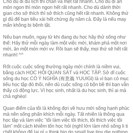
Cho dù đi du lịch thì chán và mệt rất nhanh. Cho dù đi ăn
món ngon thì món ngon hết rất nhanh. Cho dù dành thời
gian cho sở thích thì sở thích cũng hết rất nhanh. Không thứ
gì đủ để bạn tiêu xài hết chừng ấy năm cả. Đấy là nếu may
mắn không bị bệnh tật.
Nếu bạn muốn, ngay từ khi đang du học hãy thử sống như
thế: Hãy thử mỗi ngày làm một việc mới, khám phá một nơi
mới, ăn một món mới vv. Rồi bạn sẽ thấy, mọi thứ sẽ hết rất
nhanh! ^^
Rốt cuộc cuộc sống thường ngày mới chính là niềm vui,
bằng cách HỌC HỎI QUAN SÁT và HỌC TẬP. Sở dĩ cuộc
sống du học CÓ Ý NGHĨA (有意義 YUUIGI) là vì bạn có mục
tiêu học tập đó thôi, nên dù cuộc sống có bộn bề thì bạn vẫn
thấy có động lực. Vì học sinh, nhất là du học sinh, thì ai mà
chả nghèo!
Quan điểm của tôi là không đợi về hưu mới sống hạnh phúc
mà nên sống phấn khích mỗi ngày. Tất nhiên là thông qua
học tập và làm việc "tôi làm việc tôi thích, tôi thích việc tôi
làm" một cách khiêm tốn học hỏi (nghĩ lớn làm nhỏ sống li ti
chết không để lại gì = think big do small live tiny die nothing