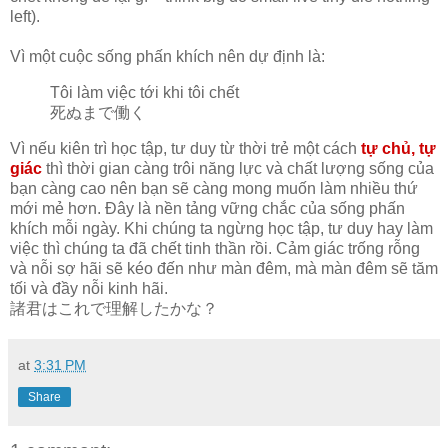
left).
Vì một cuộc sống phấn khích nên dự định là:
Tôi làm việc tới khi tôi chết
死ぬまで働く
Vì nếu kiên trì học tập, tư duy từ thời trẻ một cách
tự chủ, tự
giác
thì thời gian càng trôi năng lực và chất lượng sống của
bạn càng cao nên bạn sẽ càng mong muốn làm nhiều thứ
mới mẻ hơn. Đây là nền tảng vững chắc của sống phấn
khích mỗi ngày. Khi chúng ta ngừng học tập, tư duy hay làm
việc thì chúng ta đã chết tinh thần rồi. Cảm giác trống rỗng
và nỗi sợ hãi sẽ kéo đến như màn đêm, mà màn đêm sẽ tăm
tối và đầy nỗi kinh hãi.
諸君はこれで理解したかな？
at
3:31 PM
Share