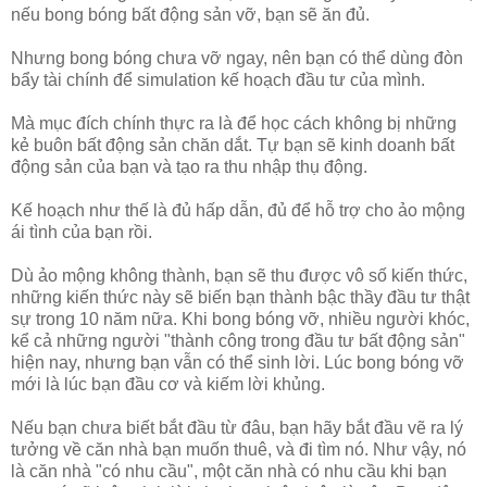
nếu bong bóng bất động sản vỡ, bạn sẽ ăn đủ.
Nhưng bong bóng chưa vỡ ngay, nên bạn có thể dùng đòn
bẩy tài chính để simulation kế hoạch đầu tư của mình.
Mà mục đích chính thực ra là để học cách không bị những
kẻ buôn bất động sản chăn dắt. Tự bạn sẽ kinh doanh bất
động sản của bạn và tạo ra thu nhập thụ động.
Kế hoạch như thế là đủ hấp dẫn, đủ để hỗ trợ cho ảo mộng
ái tình của bạn rồi.
Dù ảo mộng không thành, bạn sẽ thu được vô số kiến thức,
những kiến thức này sẽ biến bạn thành bậc thầy đầu tư thật
sự trong 10 năm nữa. Khi bong bóng vỡ, nhiều người khóc,
kể cả những người "thành công trong đầu tư bất động sản"
hiện nay, nhưng bạn vẫn có thể sinh lời. Lúc bong bóng vỡ
mới là lúc bạn đầu cơ và kiếm lời khủng.
Nếu bạn chưa biết bắt đầu từ đâu, bạn hãy bắt đầu vẽ ra lý
tưởng về căn nhà bạn muốn thuê, và đi tìm nó. Như vậy, nó
là căn nhà "có nhu cầu", một căn nhà có nhu cầu khi bạn