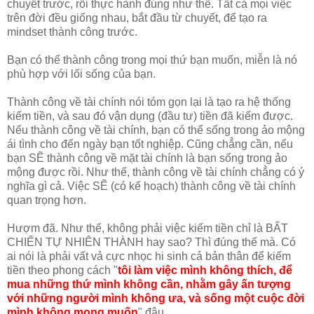
chuyết trước, rồi thực hành đúng như thế. Tất cả mọi việc
trên đời đều giống nhau, bắt đầu từ chuyết, để tạo ra
mindset thành công trước.
Bạn có thể thành công trong mọi thứ bạn muốn, miễn là nó
phù hợp với lối sống của bạn.
Thành công về tài chính nói tóm gọn lại là tạo ra hệ thống
kiếm tiền, và sau đó vận dụng (đầu tư) tiền đã kiếm được.
Nếu thành công về tài chính, bạn có thể sống trong ảo mộng
ái tình cho đến ngày bạn tốt nghiệp. Cũng chẳng cần, nếu
bạn SẼ thành công về mặt tài chính là bạn sống trong ảo
mộng được rồi. Như thế, thành công về tài chính chẳng có ý
nghĩa gì cả. Việc SẼ (có kế hoạch) thành công về tài chính
quan trọng hơn.
Hượm đã. Như thế, không phải việc kiếm tiền chỉ là BẤT
CHIẾN TỰ NHIÊN THÀNH hay sao? Thì đúng thế mà. Có
ai nói là phải vất vả cực nhọc hi sinh cả bản thân để kiếm
tiền theo phong cách "
tôi làm việc mình không thích, để
mua những thứ mình không cần, nhằm gây ấn tượng
với những người mình không ưa, và sống một cuộc đời
mình không mong muốn
" đâu.