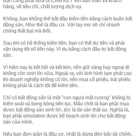
Bạn cũng phải đưa ra CAM KẾT với bản thân và khách
hàng, về tiêu chí, chất lượng dịch vụ.
Không, bạn không thể bắt đầu kiếm tiền bằng cách buôn bất
động sản. Như thế là đầu cơ. Với tay mơ sẽ chỉ nhanh
chóng thất bại mà thôi.
Sau khi có hệ thống kiếm tiền, bạn có thể dư tiền và phải
vận dụng tốt số tiền này. Ví dụ bằng cách đầu tư bất động
sản.
Vì hiện nay bị kết hối và kết kim, nên giữ vàng hay ngoại tệ
không còn sinh lời nữa. Ngoài ra, với tình hình lạm phát cao
thì doanh nghiệp không có lời, nên mua cổ phiếu, trái phiếu
không phải là cách tốt để kiếm tiền.
Chỉ có bất động sản là một "con ngựa mất cương" không bị
kiểm soát và bong bóng liên tục. Mấu chốt là bạn phải mua
được bất động sản sinh lời, tức là tài sản thật sự. Nghĩa là,
bạn phải simulation được kế hoạch sinh lời cho bất động
sản của mình.
Nếu bạn đơn giản là đầu cơ, nhất là dùng đòn bẩy tài chính,