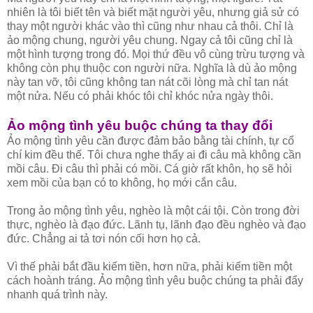
nhiên là tôi biết tên và biết mặt người yêu, nhưng giả sử có
thay một người khác vào thì cũng như nhau cả thôi. Chỉ là
ảo mộng chung, người yêu chung. Ngay cả tôi cũng chỉ là
một hình tượng trong đó. Mọi thứ đều vô cùng trừu tượng và
không còn phụ thuộc con người nữa. Nghĩa là dù ảo mộng
này tan vỡ, tôi cũng không tan nát cõi lòng mà chỉ tan nát
một nửa. Nếu có phải khóc tôi chỉ khóc nửa ngày thôi.
Ảo mộng tình yêu buộc chúng ta thay đổi
Ảo mộng tình yêu cần được đảm bảo bằng tài chính, tự cổ
chí kim đều thế. Tôi chưa nghe thấy ai đi câu mà không cần
mồi câu. Đi câu thì phải có mồi. Cá giờ rất khôn, họ sẽ hỏi
xem mồi của bạn có to không, họ mới cắn câu.
Trong ảo mộng tình yêu, nghèo là một cái tội. Còn trong đời
thực, nghèo là đạo đức. Lãnh tụ, lãnh đạo đều nghèo và đạo
đức. Chẳng ai tả tơi nón cối hơn họ cả.
Vì thế phải bắt đầu kiếm tiền, hơn nữa, phải kiếm tiền một
cách hoành tráng. Ảo mộng tình yêu buộc chúng ta phải đẩy
nhanh quá trình này.