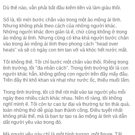
Dù thế nào, vẫn phải bắt đầu kiếm tiền và làm giàu thôi.
Số là, tôi mới bước chân vào trong một ảo mộng ái tình.
Nhưng không phải theo cách của những người khác.
Những người khác đơn giản là ế, chứ cũng không ở trong
ảo mộng ái tình. Nhưng cũng có kha khá người bước chân
vào trong ảo mộng ái tình theo phong cách "head over
heals" và sẽ có ngày con tim tan vỡ và khóc hết nước mắt.
Tôi không thế. Tôi chỉ bước một chân vào thôi. Riêng trong
tình trường, tôi "đa nhân cách". Trong tình trường tôi là con
người khác hẳn, không giống con người trên đây mấy đâu.
Trên đây thì khô khan và nhạt như nước ốc, thiếu muối lắm.
Trong tình trường, tôi có thể rót mật vào tai người yêu mỗi
ngày theo nhiều cách khác nhau. Nên rõ ràng, tôi không
nghĩ mình ế. Tôi còn tự cao tự đại và thường tự tin thái quá,
toàn những thứ dễ giúp bạn thành công. Điều tuyệt nhất
không phải thế, mà là bạn tự tạo ra ảo mộng ái tình và dẫn
dắt người yêu vào trong đó.
Mà người yêu này chỉ là một hình tượng, một figure. Tất