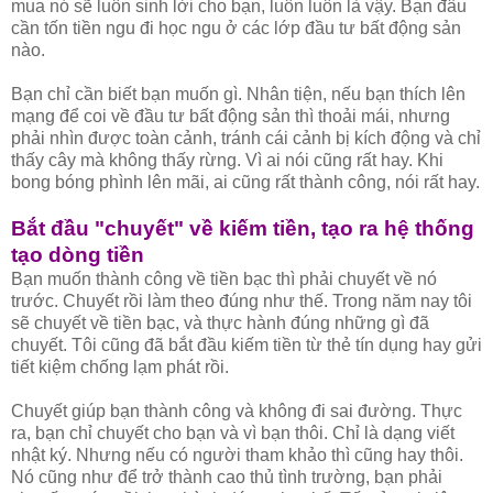
mua nó sẽ luôn sinh lời cho bạn, luôn luôn là vậy. Bạn đâu
cần tốn tiền ngu đi học ngu ở các lớp đầu tư bất động sản
nào.
Bạn chỉ cần biết bạn muốn gì. Nhân tiện, nếu bạn thích lên
mạng để coi về đầu tư bất động sản thì thoải mái, nhưng
phải nhìn được toàn cảnh, tránh cái cảnh bị kích động và chỉ
thấy cây mà không thấy rừng. Vì ai nói cũng rất hay. Khi
bong bóng phình lên mãi, ai cũng rất thành công, nói rất hay.
Bắt đầu "chuyết" về kiếm tiền, tạo ra hệ thống
tạo dòng tiền
Bạn muốn thành công về tiền bạc thì phải chuyết về nó
trước. Chuyết rồi làm theo đúng như thế. Trong năm nay tôi
sẽ chuyết về tiền bạc, và thực hành đúng những gì đã
chuyết. Tôi cũng đã bắt đầu kiếm tiền từ thẻ tín dụng hay gửi
tiết kiệm chống lạm phát rồi.
Chuyết giúp bạn thành công và không đi sai đường. Thực
ra, bạn chỉ chuyết cho bạn và vì bạn thôi. Chỉ là dạng viết
nhật ký. Nhưng nếu có người tham khảo thì cũng hay thôi.
Nó cũng như để trở thành cao thủ tình trường, bạn phải