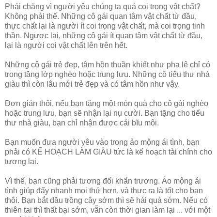
Phải chăng vì người yêu chúng ta quá coi trọng vật chất?
Không phải thế. Những cô gái quan tâm vật chất từ đầu,
thực chất lại là người ít coi trọng vật chất, mà coi trọng tinh
thần. Ngược lại, những cô gái ít quan tâm vật chất từ đầu,
lại là người coi vật chất lên trên hết.
Những cô gái trẻ đẹp, tâm hồn thuần khiết như pha lê chỉ có
trong tầng lớp nghèo hoặc trung lưu. Những cô tiểu thư nhà
giàu thì còn lâu mới trẻ đẹp và có tâm hồn như vậy.
Đơn giản thôi, nếu bạn tặng một món quà cho cô gái nghèo
hoặc trung lưu, bạn sẽ nhận lại nụ cười. Bạn tặng cho tiểu
thư nhà giàu, bạn chỉ nhận được cái bĩu môi.
Bạn muốn đưa người yêu vào trong ảo mộng ái tình, bạn
phải có KẾ HOẠCH LÀM GIÀU tức là kế hoạch tài chính cho
tương lai.
Vì thế, bạn cũng phải tương đối khẩn trương. Ảo mộng ái
tình giúp đẩy nhanh mọi thứ hơn, và thực ra là tốt cho bạn
thôi. Bạn bắt đầu trồng cây sớm thì sẽ hái quả sớm. Nếu có
thiên tai thì thất bại sớm, vẫn còn thời gian làm lại ... với một