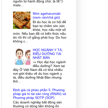
nguồn từ hành động chờ, là 待つ
mats...
Món ageharumaki
(nem rán/chả giò)
Đi du học là cơ hội để
bạn tự chăm sóc sức
khỏe, học nấu một số
món. Nếu bạn đã có kiến thức nấu
ăn rồi thì cố gắng phát huy. Du học
không c...
HỌC NGÀNH Y TÁ,
ĐIỀU DƯỠNG TẠI
NHẬT BẢN
⇒ Học đại học ngành
điều dưỡng? Xem tại
đây Ở Việt Nam đã có khá nhiều
nơi giới thiệu về du học ngành y
tá, điều dưỡng Nhật Bản nhưng
thô...
Định giá cà pháo phần 5: Phương
pháp giá trị tài sản ròng (RNAV) và
Phương pháp SOTP (SOP)
Các doanh nghiệp bất động sản
thường có dòng tiền không ổn