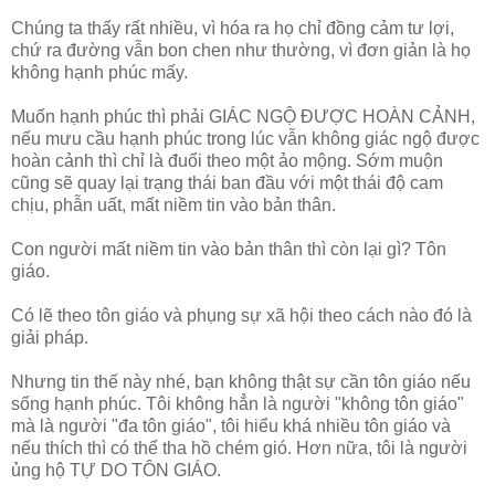
Chúng ta thấy rất nhiều, vì hóa ra họ chỉ đồng cảm tư lợi,
chứ ra đường vẫn bon chen như thường, vì đơn giản là họ
không hạnh phúc mấy.
Muốn hạnh phúc thì phải GIÁC NGỘ ĐƯỢC HOÀN CẢNH,
nếu mưu cầu hạnh phúc trong lúc vẫn không giác ngộ được
hoàn cảnh thì chỉ là đuổi theo một ảo mộng. Sớm muộn
cũng sẽ quay lại trạng thái ban đầu với một thái độ cam
chịu, phẫn uất, mất niềm tin vào bản thân.
Con người mất niềm tin vào bản thân thì còn lại gì? Tôn
giáo.
Có lẽ theo tôn giáo và phụng sự xã hội theo cách nào đó là
giải pháp.
Nhưng tin thế này nhé, bạn không thật sự cần tôn giáo nếu
sống hạnh phúc. Tôi không hẳn là người "không tôn giáo"
mà là người "đa tôn giáo", tôi hiểu khá nhiều tôn giáo và
nếu thích thì có thể tha hồ chém gió. Hơn nữa, tôi là người
ủng hộ TỰ DO TÔN GIÁO.