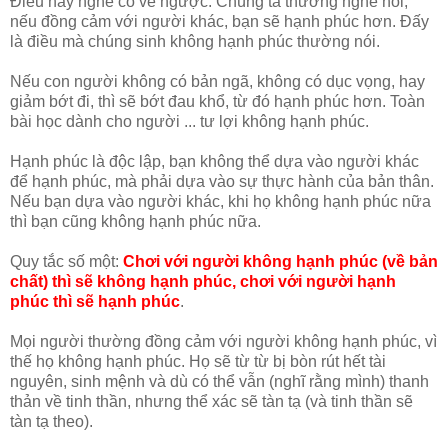
Điều này nghe có vẻ ngược. Chúng ta thường nghe nói,
nếu đồng cảm với người khác, bạn sẽ hạnh phúc hơn. Đấy
là điều mà chúng sinh không hạnh phúc thường nói.
Nếu con người không có bản ngã, không có dục vọng, hay
giảm bớt đi, thì sẽ bớt đau khổ, từ đó hạnh phúc hơn. Toàn
bài học dành cho người ... tư lợi không hạnh phúc.
Hạnh phúc là độc lập, bạn không thể dựa vào người khác
để hạnh phúc, mà phải dựa vào sự thực hành của bản thân.
Nếu bạn dựa vào người khác, khi họ không hạnh phúc nữa
thì bạn cũng không hạnh phúc nữa.
Quy tắc số một:
Chơi với người không hạnh phúc (về bản
chất) thì sẽ không hạnh phúc, chơi với người hạnh
phúc thì sẽ hạnh phúc
.
Mọi người thường đồng cảm với người không hạnh phúc, vì
thế họ không hạnh phúc. Họ sẽ từ từ bị bòn rút hết tài
nguyên, sinh mệnh và dù có thể vẫn (nghĩ rằng mình) thanh
thản về tinh thần, nhưng thể xác sẽ tàn tạ (và tinh thần sẽ
tàn tạ theo).