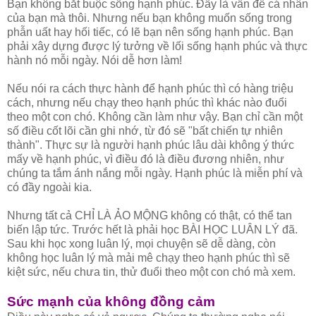
Bạn không bắt buộc sống hạnh phúc. Đấy là vấn đề cá nhân
của bạn mà thôi. Nhưng nếu bạn không muốn sống trong
phẫn uất hay hối tiếc, có lẽ bạn nên sống hạnh phúc. Bạn
phải xây dựng được lý tưởng về lối sống hạnh phúc và thực
hành nó mỗi ngày. Nói dễ hơn làm!
Nếu nói ra cách thực hành để hạnh phúc thì có hàng triệu
cách, nhưng nếu chạy theo hạnh phúc thì khác nào đuổi
theo một con chó. Không cần làm như vậy. Bạn chỉ cần một
số điều cốt lõi cần ghi nhớ, từ đó sẽ "bất chiến tự nhiên
thành". Thực sự là người hạnh phúc lâu dài không ý thức
mấy về hạnh phúc, vì điều đó là điều đương nhiên, như
chúng ta tắm ánh nắng mỗi ngày. Hạnh phúc là miễn phí và
có đầy ngoài kia.
Nhưng tất cả CHỈ LÀ ẢO MỘNG không có thật, có thể tan
biến lập tức. Trước hết là phải học BÀI HỌC LUÂN LÝ đã.
Sau khi học xong luân lý, mọi chuyện sẽ dễ dàng, còn
không học luân lý mà mải mê chạy theo hạnh phúc thì sẽ
kiệt sức, nếu chưa tin, thử đuổi theo một con chó mà xem.
Sức mạnh của không đồng cảm