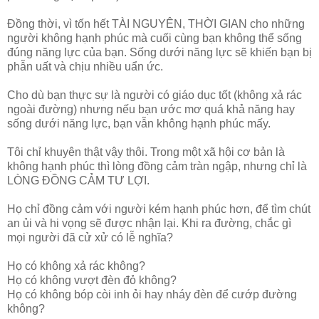
Đồng thời, vì tốn hết TÀI NGUYÊN, THỜI GIAN cho những
người không hạnh phúc mà cuối cùng bạn không thể sống
đúng năng lực của bạn. Sống dưới năng lực sẽ khiến bạn bị
phẫn uất và chịu nhiều uẩn ức.
Cho dù bạn thực sự là người có giáo dục tốt (không xả rác
ngoài đường) nhưng nếu bạn ước mơ quá khả năng hay
sống dưới năng lực, bạn vẫn không hạnh phúc mấy.
Tôi chỉ khuyên thật vậy thôi. Trong một xã hội cơ bản là
không hạnh phúc thì lòng đồng cảm tràn ngập, nhưng chỉ là
LÒNG ĐỒNG CẢM TƯ LỢI.
Họ chỉ đồng cảm với người kém hạnh phúc hơn, để tìm chút
an ủi và hi vọng sẽ được nhận lại. Khi ra đường, chắc gì
mọi người đã cử xử có lễ nghĩa?
Họ có không xả rác không?
Họ có không vượt đèn đỏ không?
Họ có không bóp còi inh ỏi hay nháy đèn để cướp đường
không?