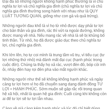
Đại đa số những người không hạnh phúc thường là vì chủ
nghĩa tư lợi và chủ nghĩa gia đình (chủ nghĩa tư lợi và chủ
nghĩa gia đình thường song hành với nhau như là QUY
LUẬT TƯƠNG QUAN, giống như con gà và quả trứng).
Những người đau khổ là vì họ từ nhỏ được dạy phải tư lợi
cho bản thân và gia đình, rác thì vứt ra ngoài đường, không
được mang về nhà. Nếu mang rác về nhà là sẽ bị khủng bố
tinh thần. Từ nhỏ, họ đã được giáo dục theo chủ nghĩa tư
lợi, chủ nghĩa gia đình.
Khi lớn lên, họ tự coi mình là trung tâm vũ trụ, vì tiểu cục (tư
lợi những thứ nhỏ) mà đánh mất đại cục (hạnh phúc trong
cuộc đời). Chúng ta thấy họ xả rác, vượt đèn đỏ, bóp còi inh
ỏi, nháy đèn hay rọi đèn pha vào mắt người khác.
Những người như thế sẽ không không hạnh phúc và ngày
càng tư lợi hơn vì họ đã chuyển sang dạng đánh đồng TƯ
LỢI = HẠNH PHÚC. Sớm muộn sẽ gặp rắc rối trong quan
hệ xã hội, nhất là quan hệ gia đình: Cuối cùng khi không còn
ai để tư lợi sẽ tư lợi lẫn nhau.
Càng về già càng kém hạnh phúc và lúc đó chỉ biết dùng