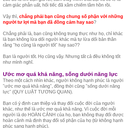
cảm giác phẫn uất, hối tiếc đã xâm chiếm tâm hồn rồi.
Vậy thì,
chẳng phải bạn cũng chung số phận với những
người tư lợi mà bạn đã đồng cảm hay sao
?
Chẳng phải là, bạn cũng không trung thực như họ, chỉ khác
là bạn không lừa dối người khác mà tự lừa dối bản thân
rằng "họ cũng là người tốt" hay sao??
Bạn là người tốt. Họ cũng vậy. Nhưng tất cả đều không tốt
như mình nghĩ.
Ước mơ quá khả năng, sống dưới năng lực
Theo một cách nhìn khác, người không hạnh phúc là người
"ước mơ quá khả năng", đồng thời cũng "sống dưới năng
lực" (QUY LUẬT TƯƠNG QUAN).
Bạn có ý định can thiệp và thay đổi cuộc đời của người
khác, như thế là ước mơ quá khả năng. Vì cuộc đời mỗi
người là do HOÀN CẢNH của họ, bạn không thay đổi được
hoàn cảnh mà định thay đổi số phận của họ (từ không hạnh
phúc sang hạnh phúc).