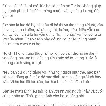
Cũng có thể là tới một lúc họ sẽ nhận ra: Tư lợi không giúp
họ hạnh phúc. Lúc đó thường muộn và họ cũng tương đối
già rồi.
Cơ bản là lúc đó họ bắt đầu đi bố thí và thành người tốt, vẫn
hi vọng là họ không xả rác ngoài đường nữa. Nếu vẫn còn
xả rác, có nghĩa là họ vẫn đang "hạnh phúc" với lối sống tư
lợi của mình. Theo cách nào đó, người tư lợi cũng hạnh
phúc theo cách của họ.
Họ chỉ không trung thực là mỗi khi có vấn đề, họ sẽ đánh
vào lòng thương hại của người khác để lợi dụng. Đấy là
phong cách sống tư lợi.
Nếu bạn cứ dùng dằng với những người như thế, não bạn
sẽ hoạt động quá mức để xác định xem họ là người tốt hay
xấu. Vì họ lúc tốt lúc xấu, lúc hạnh phúc lúc đau khổ.
Bạn sẽ mất rất nhiều thời gian với những người này và cuối
cùng nhận ra: Thời gian dành cho họ là uổng phí.
Lúc đó là khi bạn già rồi, cảm thấy mình thất bại và có lẽ là