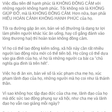
Việc đầu tiên để hạnh phúc là KHÔNG ĐỒNG CẢM với
những người không hạnh phúc. Tôi không nói là KHÔNG
GIÚP ĐỠ, mà là KHÔNG ĐỒNG CẢM. Hơn nữa, bạn phải
HIỂU HOÀN CẢNH KHÔNG HẠNH PHÚC của họ.
Tôi ra đường gặp ăn xin, bán vé số (thường là dạng tư lợi
làm phiền người khác lúc ăn uống, hay cố gắng đánh vào
lòng thương hại) thì hoàn toàn không đồng cảm.
Vì họ có thể lao động kiếm sống, xã hội này cần rất nhiều
người lao động nữa mới có thể tiến bộ. Họ cũng có thể dựa
vào gia đình của họ, vì họ là những người ca bài ca "chủ
nghĩa gia đình là trên hết".
Việc họ đi ăn xin, bán vé số là xúc phạm cha mẹ họ, xúc
phạm lãnh đạo của họ, những người mà họ coi như là thánh
thần.
Vì sao không học tập đạo đức của cha mẹ, lãnh đạo của họ
mà dốc sức lao động phụng sự xã hội, như cha mẹ và lãnh
đạo họ vẫn rao giảng mỗi ngày?