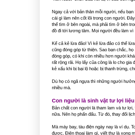
Ngay cả với bản thân mỗi người, nếu bạn tr
cái gì làm nên cốt lõi trong con người. Đâ
thể tìm ở bên ngoài, mà phải tìm ở bên t
đồ đi tới lương tâm. Mọi người đều làm v
Kể cả kẻ lừa đảo! Vì kẻ lừa đảo có thể lừa
cũng đóng góp từ thiện. Sao bạn chắc, họ
đóng góp, có khi còn nhiều hơn người khác
rất rộng rãi. Họ lấy của công là lo cho gi
kẻ xấu khi bị bại lộ hoặc bị thanh trừng, 
Dù họ có ngã ngựa thì những người hưởng 
nhiều mà.
Con người là sinh vật tư lợi li
Bản chất con người là tham lam và tư lợi,
nữa. Nên họ phấn đấu. Từ đó, thay đổi lịc
Mà máy bay, tàu điện ngày nay là ví dụ. T
được. Điện thoại làm gì, viết thư là xong 