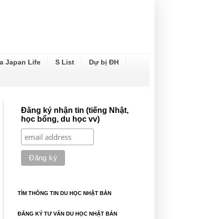
a Japan Life
S List
Dự bị ĐH
Đăng ký nhận tin (tiếng Nhật,
học bổng, du học vv)
TÌM THÔNG TIN DU HỌC NHẬT BẢN
ĐĂNG KÝ TƯ VẤN DU HỌC NHẬT BẢN