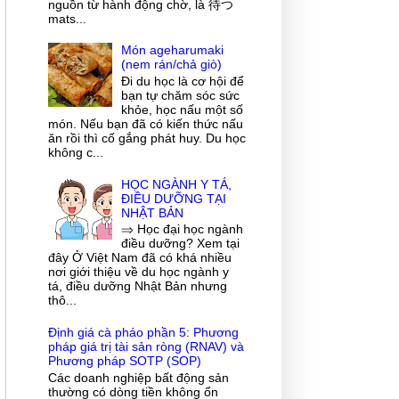
nguồn từ hành động chờ, là 待つ
mats...
Món ageharumaki
(nem rán/chả giò)
Đi du học là cơ hội để
bạn tự chăm sóc sức
khỏe, học nấu một số
món. Nếu bạn đã có kiến thức nấu
ăn rồi thì cố gắng phát huy. Du học
không c...
HỌC NGÀNH Y TÁ,
ĐIỀU DƯỠNG TẠI
NHẬT BẢN
⇒ Học đại học ngành
điều dưỡng? Xem tại
đây Ở Việt Nam đã có khá nhiều
nơi giới thiệu về du học ngành y
tá, điều dưỡng Nhật Bản nhưng
thô...
Định giá cà pháo phần 5: Phương
pháp giá trị tài sản ròng (RNAV) và
Phương pháp SOTP (SOP)
Các doanh nghiệp bất động sản
thường có dòng tiền không ổn