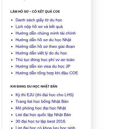
LÀM HỒ SƠ ~ CÓ KẾT QUẢ COE
Danh sách giấy tờ du học
Lịch nộp hồ sơ và kết quả
Hướng dẫn chứng minh tài chính
Hướng dẫn hồ sơ du học Nhật
Hướng dẫn hồ sơ theo giai đoạn
Hướng dẫn viết lý do du học
Thủ tục đóng học phí vv an toàn
Hướng dẫn xin visa du học JP
Hướng dẫn tổng hợp khi đậu COE
KHI ĐANG DU HỌC NHẬT BẢN
Kỳ thi EJU (thi đại học cho LHS)
Trang list học bổng Nhật Bản
Mô phỏng học đại học Nhật
List đại học quốc lập Nhật Bản
30 đại học tư lập best 2016
List đại học có khoa lưu học sinh