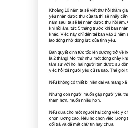
Khoảng 10 năm ta sẽ viết thư hỏi thăm gia
yêu nhận được thư của ta thì sẽ nhảy cẫ
năm sau, ta sẽ lại nhận được thư hồi âm.
khi hồi âm, tức 5 tháng trước khi bạn nhận
khác. Việc này chỉ đến tai bạn vào 1 năm 
lao động nhờ động lực của tình yêu.
Bạn quyết định tức tốc lên đường trở về hỏ
là 2 tháng! Mọi thứ như một dòng chảy kh
tâm sự với họ, hai người tìm được sự đồ
việc hỏi tội người yêu cũ ra sao. Thế giới
Nếu không có thiết bị hiện đại và mạng xã 
Nhưng con người muốn gặp người yêu thườ
tham hơn, muốn nhiều hơn.
Nếu đưa cho một người hai công việc y ch
chọn lương cao. Nếu họ chọn việc lương t
dối trá và đã mất chữ tín hay chưa.