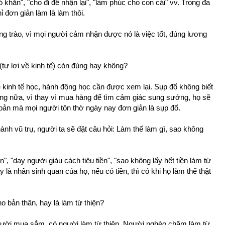
khăn", "cho đi để nhận lại", "làm phúc cho con cái" vv. Trong đa
ỉ đơn giản làm là làm thôi.
ong trào, vì mọi người cảm nhận được nó là việc tốt, đúng lương
 (tư lợi về kinh tế) còn đúng hay không?
 kinh tế học, hành động học cần được xem lại. Sụp đổ không biết
g nữa, vì thay vì mua hàng để tìm cảm giác sung sướng, họ sẽ
ư bản mà mọi người tôn thờ ngày nay đơn giản là sụp đổ.
ành vũ trụ, người ta sẽ đặt câu hỏi: Làm thế làm gì, sao không
", "dạy người giàu cách tiêu tiền", "sao không lấy hết tiền làm từ
y là nhân sinh quan của họ, nếu có tiền, thì có khi họ làm thế thật
 bản thân, hay là làm từ thiện?
 người mua sắm, có người làm từ thiện. Người nghèo chăm làm từ