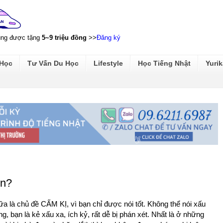
ũng được tặng
5~9 triệu đồng
>>
Đăng ký
 Học
Tư Vấn Du Học
Lifestyle
Học Tiếng Nhật
Yurik
ện?
ữa là chủ đề CẤM KỊ, vì bạn chỉ được nói tốt. Không thể nói xấu
g, bạn là kẻ xấu xa, ích kỷ, rất dễ bị phán xét. Nhất là ở những