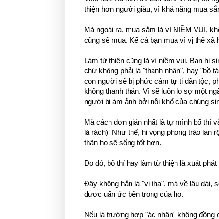
thiện hơn người giàu, vì khả năng mua sắ
Mà ngoài ra, mua sắm là vì NIỀM VUI, khô
cũng sẽ mua. Kể cả bạn mua vì vị thế xã h
Làm từ thiện cũng là vì niềm vui. Bạn hi si
chứ không phải là "thánh nhân", hay "bồ tát
con người sẽ bị phức cảm tự ti dân tộc, 
không thanh thản. Vì sẽ luôn lo sợ một ng
người bị ám ảnh bởi nỗi khổ của chúng sinh
Mà cách đơn giản nhất là tự mình bố thí và
lá rách). Như thế, hi vọng phong trào lan
thân họ sẽ sống tốt hơn.
Do đó, bố thí hay làm từ thiện là xuất phát
Đây không hẳn là "vị tha", mà về lâu dài, 
được uẩn ức bên trong của họ.
Nếu là trường hợp "ác nhân" không đồng c