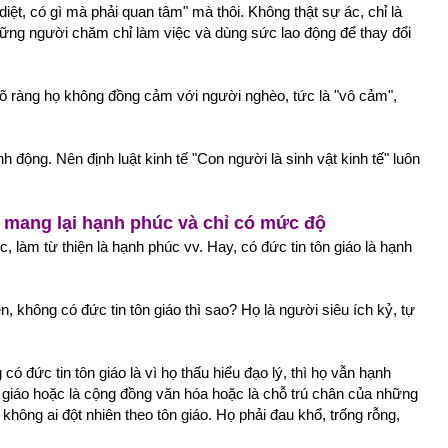
diệt, có gì mà phải quan tâm" mà thôi. Không thật sự ác, chỉ là
 những người chăm chỉ làm việc và dùng sức lao động để thay đổi
rõ ràng họ không đồng cảm với người nghèo, tức là "vô cảm",
h động. Nên định luật kinh tế "Con người là sinh vật kinh tế" luôn
g mang lại hạnh phúc và chỉ có mức độ
 làm từ thiện là hạnh phúc vv. Hay, có đức tin tôn giáo là hạnh
, không có đức tin tôn giáo thì sao? Họ là người siêu ích kỷ, tự
 đức tin tôn giáo là vì họ thấu hiểu đạo lý, thì họ vẫn hạnh
 giáo hoặc là cộng đồng văn hóa hoặc là chỗ trú chân của những
hông ai đột nhiên theo tôn giáo. Họ phải đau khổ, trống rỗng,