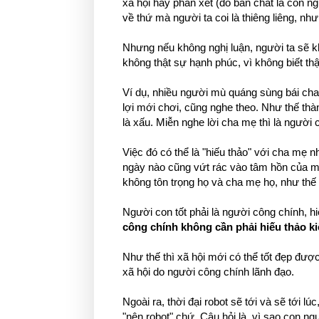
xã hội hay phán xét (do bản chất là con n
về thứ mà người ta coi là thiêng liêng, nh
Nhưng nếu không nghị luận, người ta sẽ 
không thật sự hạnh phúc, vì không biết thậ
Ví dụ, nhiều người mù quáng sùng bái cha
lợi mới chơi, cũng nghe theo. Như thế thà
là xấu. Miễn nghe lời cha mẹ thì là người 
Việc đó có thể là "hiếu thảo" với cha mẹ 
ngày nào cũng vứt rác vào tâm hồn của m
không tôn trọng họ và cha mẹ họ, như thế 
Người con tốt phải là người công chính, h
công chính không cần phải hiếu thảo k
Như thế thì xã hội mới có thể tốt đẹp được
xã hội do người công chính lãnh đạo.
Ngoài ra, thời đại robot sẽ tới và sẽ tới l
"nên robot" chứ. Câu hỏi là, vì sao con ngư