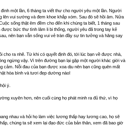
 đình một lần, 6 tháng ta viết thư cho người yêu một lần. Người
ng lên vui sướng và đem khoe khắp xóm. Sau đó sẽ hồi âm. Nửa
 Cuộc sống thật êm đềm cho đến khi chúng ta biết, 1 tháng sau
 được bức thư tình lâm li bi thống, người yêu đã trong tay kẻ
sau, nên bạn vẫn sống vui vẻ tràn đầy sự tin tưởng và hăng say
i cho ra nhẽ. Từ khi có quyết định đó, tới lúc bạn về được nhà,
ông ngừng vậy. Vì trên đường bạn lại gặp một người khác giới và
ng cảm. Nỗi đau của bạn được xoa dịu nên bạn cũng quên mất
 thật hòa bình và tươi đẹp dường nào!
hội ý.
ng xuyên hơn, nên cuối cùng họ phát minh ra đủ thứ, vì họ
ang nhau và hỏi họ làm việc lương thấp hay lương cao, họ sẽ
hấp, chúng ta sẽ xem lại đạo đức của bản thân, xem đã bao giờ