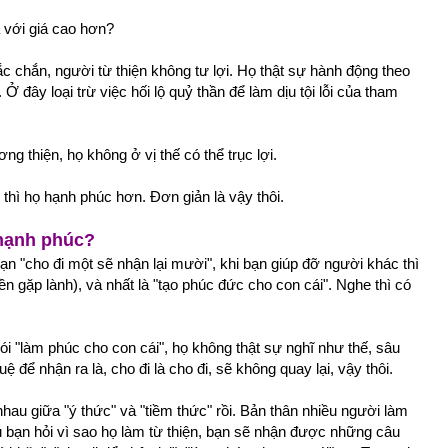
 với giá cao hơn?
Chắc chắn, người từ thiện không tư lợi. Họ thật sự hành động theo
 đây loại trừ việc hối lộ quỷ thần để làm dịu tội lỗi của tham
ng thiện, họ không ở vị thế có thể trục lợi.
 thì họ hạnh phúc hơn. Đơn giản là vậy thôi.
 hạnh phúc?
bạn "cho đi một sẽ nhận lại mười", khi bạn giúp đỡ người khác thì
n gặp lành), và nhất là "tạo phúc đức cho con cái". Nghe thì có
nói "làm phúc cho con cái", họ không thật sự nghĩ như thế, sâu
ệ để nhận ra là, cho đi là cho đi, sẽ không quay lại, vậy thôi.
hau giữa "ý thức" và "tiềm thức" rồi. Bản thân nhiều người làm
u bạn hỏi vì sao họ làm từ thiện, bạn sẽ nhận được những câu