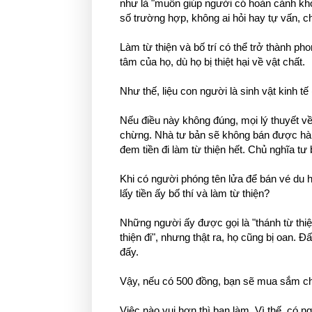
như là "muốn giúp người có hoàn cảnh khó 
số trường hợp, không ai hỏi hay tự vấn, ch
Làm từ thiện và bố trí có thể trở thành ph
tâm của họ, dù họ bị thiệt hại về vật chất.
Như thế, liệu con người là sinh vật kinh tế
Nếu điều này không đúng, mọi lý thuyết về
chừng. Nhà tư bản sẽ không bán được hàn
đem tiền đi làm từ thiện hết. Chủ nghĩa t
Khi có người phóng tên lửa để bán vé du h
lấy tiền ấy bố thí và làm từ thiện?
Những người ấy được gọi là "thánh từ thiện
thiện đi", nhưng thật ra, họ cũng bị oan. Đấ
đấy.
Vậy, nếu có 500 đồng, bạn sẽ mua sắm cho
Việc nào vui hơn thì bạn làm. Vì thế, có