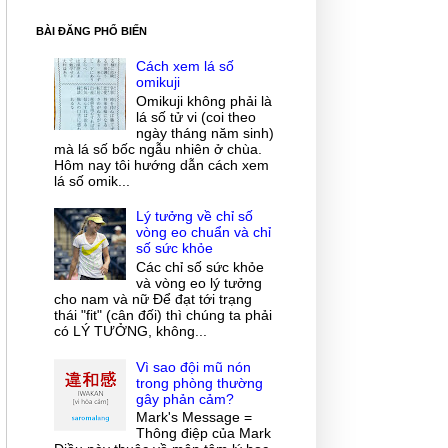
BÀI ĐĂNG PHỔ BIẾN
Cách xem lá số
omikuji
Omikuji không phải là
lá số tử vi (coi theo
ngày tháng năm sinh)
mà lá số bốc ngẫu nhiên ở chùa.
Hôm nay tôi hướng dẫn cách xem
lá số omik...
Lý tưởng về chỉ số
vòng eo chuẩn và chỉ
số sức khỏe
Các chỉ số sức khỏe
và vòng eo lý tưởng
cho nam và nữ Để đạt tới trạng
thái "fit" (cân đối) thì chúng ta phải
có LÝ TƯỞNG, không...
Vì sao đội mũ nón
trong phòng thường
gây phản cảm?
Mark's Message =
Thông điệp của Mark