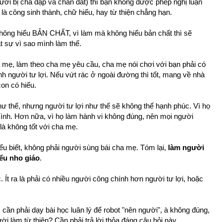
gười bị chà đạp và chăn dắt) thì bạn không được phép nghị luận
ư là công sinh thành, chữ hiếu, hay từ thiện chẳng hạn.
không hiểu BẢN CHẤT, vì làm mà không hiểu bản chất thì sẽ
t sự vì sao mình làm thế.
 mẹ, làm theo cha mẹ yêu cầu, cha mẹ nói chơi với bạn phải có
nh người tư lợi. Nếu vứt rác ở ngoài đường thì tốt, mang về nhà
con có hiếu.
như thế, nhưng người tư lợi như thế sẽ không thể hạnh phúc. Vì họ
ình. Hơn nữa, vì họ làm hành vi không đúng, nên mọi người
là không tốt với cha mẹ.
iểu biết, không phải người sùng bái cha mẹ. Tóm lại,
làm người
iểu nho giáo
.
. Ít ra là phải có nhiều người công chính hơn người tư lợi, hoặc
úc, cần phải dạy bài học luân lý để robot "nên người", à không đúng,
ời làm từ thiện? Cần phải trả lời thỏa đáng câu hỏi này.