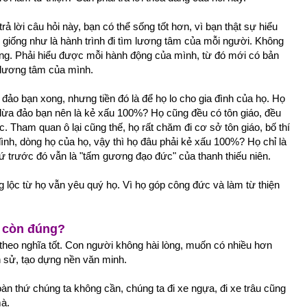
ả lời câu hỏi này, bạn có thể sống tốt hơn, vì bạn thật sự hiểu
y giống như là hành trình đi tìm lương tâm của mỗi người. Không
rong. Phải hiểu được mỗi hành động của mình, từ đó mới có bản
ì lương tâm của mình.
 đảo bạn xong, nhưng tiền đó là để họ lo cho gia đình của họ. Họ
 lừa đảo bạn nên là kẻ xấu 100%? Họ cũng đều có tôn giáo, đều
. Tham quan ô lại cũng thế, họ rất chăm đi cơ sở tôn giáo, bố thí
a đình, dòng họ của họ, vậy thì họ đâu phải kẻ xấu 100%? Họ chỉ là
chứ trước đó vẫn là "tấm gương đạo đức" của thanh thiếu niên.
lộc từ họ vẫn yêu quý họ. Vì họ góp công đức và làm từ thiện
ệu còn đúng?
 theo nghĩa tốt. Con người không hài lòng, muốn có nhiều hơn
h sử, tạo dựng nền văn minh.
oàn thứ chúng ta không cần, chúng ta đi xe ngựa, đi xe trâu cũng
mà.