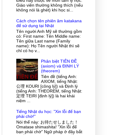
Điều này thuộc về môn tâm lý học.
Giáo viên thường không thích (nếu
không nói là ghét) khi học si...
Cách chọn tên phiên âm katakana
để sử dụng tại Nhật
Tên người Anh Mỹ sẽ thường gồm
có: First name: Tên Middle name:
Tên giữa Last name (Family
name): Họ Tên người Nhật thì sẽ
chỉ có họ v...
Phân biệt TIÊN ĐỀ
(axiom) và ĐỊNH LÝ
(theorem)
Tiên đề (tiếng Anh:
AXIOM, tiếng Nhật:
公理 KOURI [công lý]) và Định lý
(tiếng Anh: THEOREM, tiếng Nhật:
定理 TEIRI [định lý]) là hai khái
niệm ...
Tiếng Nhật du học: "Xin lỗi để bạn
phải chờ!"
Nói thế này: お待たせしました！
Omatase shimashita! "Xin lỗi để
bạn phải chờ" Ngữ pháp ở đây bắt