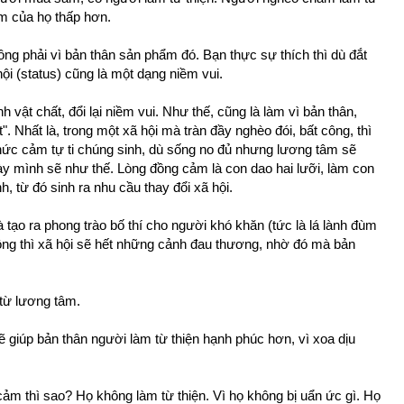
m của họ thấp hơn.
ng phải vì bản thân sản phẩm đó. Bạn thực sự thích thì dù đắt
ội (status) cũng là một dạng niềm vui.
nh vật chất, đổi lại niềm vui. Như thế, cũng là làm vì bản thân,
". Nhất là, trong một xã hội mà tràn đầy nghèo đói, bất công, thì
phức cảm tự ti chúng sinh, dù sống no đủ nhưng lương tâm sẽ
ày mình sẽ như thế. Lòng đồng cảm là con dao hai lưỡi, làm con
, từ đó sinh ra nhu cầu thay đổi xã hội.
 tạo ra phong trào bố thí cho người khó khăn (tức là lá lành đùm
 rộng thì xã hội sẽ hết những cảnh đau thương, nhờ đó mà bản
 từ lương tâm.
sẽ giúp bản thân người làm từ thiện hạnh phúc hơn, vì xoa dịu
ảm thì sao? Họ không làm từ thiện. Vì họ không bị uẩn ức gì. Họ