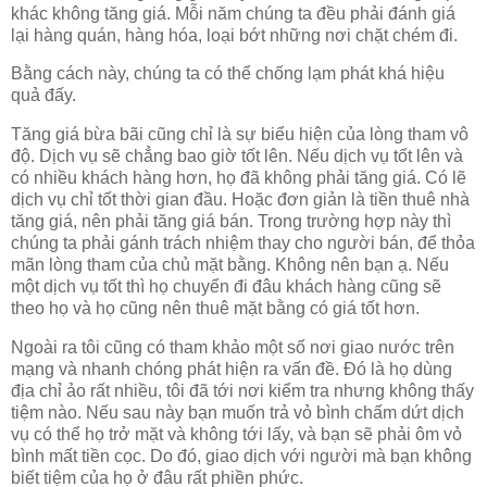
khác không tăng giá. Mỗi năm chúng ta đều phải đánh giá
lại hàng quán, hàng hóa, loại bớt những nơi chặt chém đi.
Bằng cách này, chúng ta có thể chống lạm phát khá hiệu
quả đấy.
Tăng giá bừa bãi cũng chỉ là sự biểu hiện của lòng tham vô
độ. Dịch vụ sẽ chẳng bao giờ tốt lên. Nếu dịch vụ tốt lên và
có nhiều khách hàng hơn, họ đã không phải tăng giá. Có lẽ
dịch vụ chỉ tốt thời gian đầu. Hoặc đơn giản là tiền thuê nhà
tăng giá, nên phải tăng giá bán. Trong trường hợp này thì
chúng ta phải gánh trách nhiệm thay cho người bán, để thỏa
mãn lòng tham của chủ mặt bằng. Không nên bạn ạ. Nếu
một dịch vụ tốt thì họ chuyển đi đâu khách hàng cũng sẽ
theo họ và họ cũng nên thuê mặt bằng có giá tốt hơn.
Ngoài ra tôi cũng có tham khảo một số nơi giao nước trên
mạng và nhanh chóng phát hiện ra vấn đề. Đó là họ dùng
địa chỉ ảo rất nhiều, tôi đã tới nơi kiểm tra nhưng không thấy
tiệm nào. Nếu sau này bạn muốn trả vỏ bình chấm dứt dịch
vụ có thể họ trở mặt và không tới lấy, và bạn sẽ phải ôm vỏ
bình mất tiền cọc. Do đó, giao dịch với người mà bạn không
biết tiệm của họ ở đâu rất phiền phức.