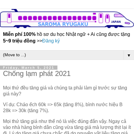
Miễn phí 100%
hồ sơ du học Nhật ngữ + Ai cũng được tặng
5~9 triệu đồng
>>
Đăng ký
▼
Friday, March 5, 2021
Chống lạm phát 2021
Mọi thứ đều tăng giá và chúng ta phải làm gì trước sự tăng
giá này?
Ví dụ: Cháo ếch 60k => 65k (tăng 8%), bình nước hiệu B
28k => 30k (tăng 7%).
Mọi thứ tăng giá như thể nó là việc đúng đắn vậy. Ngay cả
vào nhà hàng bình dân cũng vừa tăng giá mà lượng thịt lại ít
đi. Lý do tăng giá chưa chắc đã do nguyên vật liệu tăng giá