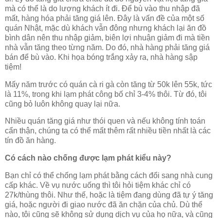
mà có thể là do lượng khách ít đi. Để bù vào thu nhập đã
mất, hàng hóa phải tăng giá lên. Đây là vấn đề của một số
quán Nhật, mặc dù khách vẫn đông nhưng khách lại ăn đồ
bình dân nên thu nhập giảm, biên lợi nhuận giảm đi mà tiền
nhà vẫn tăng theo từng năm. Do đó, nhà hàng phải tăng giá
bán để bù vào. Khi họa bóng trắng xảy ra, nhà hàng sập
tiệm!
Mấy năm trước có quán cà ri gà còn tăng từ 50k lên 55k, tức
là 11%, trong khi lạm phát công bố chỉ 3-4% thôi. Từ đó, tôi
cũng bỏ luôn không quay lại nữa.
Nhiều quán tăng giá như thói quen và nếu không tính toán
cẩn thận, chúng ta có thể mất thêm rất nhiều tiền nhất là các
tín đồ ăn hàng.
Có cách nào chống được lạm phát kiểu này?
Bạn chỉ có thể chống lạm phát bằng cách đổi sang nhà cung
cấp khác. Về vụ nước uống thì tôi hỏi tiệm khác chỉ có
27k/thùng thôi. Như thế, hoặc là tiệm đang dùng đã tự ý tăng
giá, hoặc người đi giao nước đã ăn chặn của chủ. Dù thế
nào, tôi cũng sẽ không sử dụng dịch vụ của họ nữa, và cũng