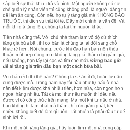
sắp biết sự thật khi đi trả vỏ bình. Một người không có cơ
chế quản lý nhân viên thì cũng không phải là người đáng tin
để làm ăn cùng. Còn nếu họ tự ý tăng giá mà KHÔNG BÁO
TRƯỚC, thì dịch vụ thật tồi tệ. Đây mới chính là vấn đề. Và
mỗi khi giá tăng lên, chúng ta lại tìm nguồn khác.
Tiền nhà cũng thế. Với chủ nhà tham lam vô độ cứ thích
tăng giá bừa bãi, thì cơ bản là chúng ta lại đổi sang chỗ
khác rẻ hơn. Nói chung, trước khi đáo hạn bạn nên thỏa
thuận một hợp đồng mới không tăng giá, thậm chí giảm giá,
nếu không, bạn lấy lại cọc và tìm chỗ mới.
Đừng bao giờ
để ai tăng giá trên đầu bạn một cách bừa bãi
.
Vụ cháo ếch thì thế nào? Chúng ta sẽ ăn ít đi, hoặc tự nấu
cũng được mà. Trong năm nay tôi hầu như tự nấu ở nhà
nên tiết kiệm được khá nhiều tiền, hơn nữa, còn ngon hơn
ngoài hàng nhiều. Tất cả mọi thứ nếu muốn thì đều nấu
được vì có công thức trên mạng. Mà một khi tự nấu ở nhà,
bạn không bị lạm phát mà thậm chí còn giảm phát, tiền
nhiều không biết để làm gì luôn. Tất nhiên là phải đầu tư để
sinh lời rồi.
Khi một mặt hàng tăng giá, hãy luôn tìm một nhà cung cấp