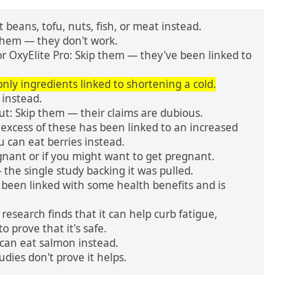
 beans, tofu, nuts, fish, or meat instead.
them — they don't work.
or OxyElite Pro: Skip them — they've been linked to
.
 only ingredients linked to shortening a cold.
 instead.
cut: Skip them — their claims are dubious.
excess of these has been linked to an increased
u can eat berries instead.
regnant or if you might want to get pregnant.
— the single study backing it was pulled.
's been linked with some health benefits and is
research finds that it can help curb fatigue,
o prove that it's safe.
u can eat salmon instead.
udies don't prove it helps.