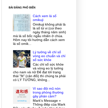
BÀI ĐĂNG PHỔ BIẾN
Cách xem lá số
omikuji
Omikuji không phải là
lá số tử vi (coi theo
ngày tháng năm sinh)
mà lá số bốc ngẫu nhiên ở chùa.
Hôm nay tôi hướng dẫn cách xem
lá số omik...
Lý tưởng về chỉ số
vòng eo chuẩn và chỉ
số sức khỏe
Các chỉ số sức khỏe
và vòng eo lý tưởng
cho nam và nữ Để đạt tới trạng
thái "fit" (cân đối) thì chúng ta phải
có LÝ TƯỞNG, không...
Vì sao đội mũ nón
trong phòng thường
gây phản cảm?
Mark's Message =
Thông điệp của Mark