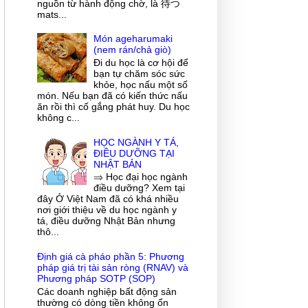
nguồn từ hành động chờ, là 待つ
mats...
Món ageharumaki
(nem rán/chả giò)
Đi du học là cơ hội để
bạn tự chăm sóc sức
khỏe, học nấu một số
món. Nếu bạn đã có kiến thức nấu
ăn rồi thì cố gắng phát huy. Du học
không c...
HỌC NGÀNH Y TÁ,
ĐIỀU DƯỠNG TẠI
NHẬT BẢN
⇒ Học đại học ngành
điều dưỡng? Xem tại
đây Ở Việt Nam đã có khá nhiều
nơi giới thiệu về du học ngành y
tá, điều dưỡng Nhật Bản nhưng
thô...
Định giá cà pháo phần 5: Phương
pháp giá trị tài sản ròng (RNAV) và
Phương pháp SOTP (SOP)
Các doanh nghiệp bất động sản
thường có dòng tiền không ổn