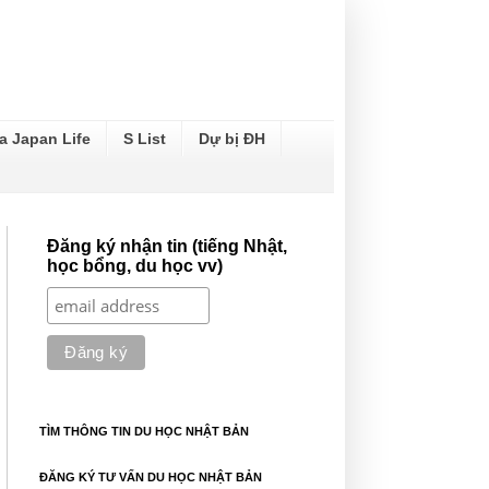
a Japan Life
S List
Dự bị ĐH
Đăng ký nhận tin (tiếng Nhật,
học bổng, du học vv)
TÌM THÔNG TIN DU HỌC NHẬT BẢN
ĐĂNG KÝ TƯ VẤN DU HỌC NHẬT BẢN