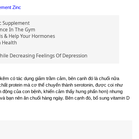
ement Zinc
nc Supplement
ance In The Gym
ls & Help Your Hormones
 Health
hile Decreasing Feelings Of Depression
và kẽm có tác dụng giảm trầm cảm, bên cạnh đó là chuối nữa
 chất protein mà cơ thể chuyển thành serotonin, được coi như
kích động của con bệnh, khiến cảm thấy hưng phấn hơn) nhưng
t và bạn nên ăn chuối hàng ngày. Bên cạnh đó, bổ sung vitamin D