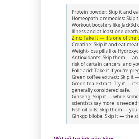
Protein powder: Skip it and eat
Homeopathic remedies: Skip 
Workout boosters like Jack3d 
illness and at least one death
Zinc: Take it — it's one of the
Creatine: Skip it and eat meat
Weight-loss pills like Hydroxy
Antioxidants: Skip them — an 
risk of certain cancers, and yo
Folic acid: Take it if you're p
Green coffee extract: Skip it 
Green tea extract: Try it — it
generally considered safe.
Ginseng: Skip it — while some 
scientists say more is needed t
Fish oil pills: Skip them — yo
Ginkgo biloba: Skip it — the st