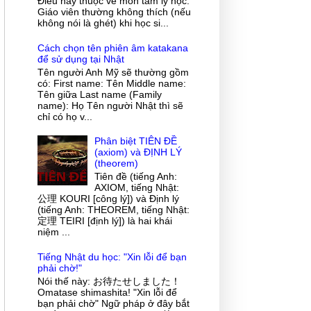
Điều này thuộc về môn tâm lý học.
Giáo viên thường không thích (nếu
không nói là ghét) khi học si...
Cách chọn tên phiên âm katakana
để sử dụng tại Nhật
Tên người Anh Mỹ sẽ thường gồm
có: First name: Tên Middle name:
Tên giữa Last name (Family
name): Họ Tên người Nhật thì sẽ
chỉ có họ v...
Phân biệt TIÊN ĐỀ
(axiom) và ĐỊNH LÝ
(theorem)
Tiên đề (tiếng Anh:
AXIOM, tiếng Nhật:
公理 KOURI [công lý]) và Định lý
(tiếng Anh: THEOREM, tiếng Nhật:
定理 TEIRI [định lý]) là hai khái
niệm ...
Tiếng Nhật du học: "Xin lỗi để bạn
phải chờ!"
Nói thế này: お待たせしました！
Omatase shimashita! "Xin lỗi để
bạn phải chờ" Ngữ pháp ở đây bắt