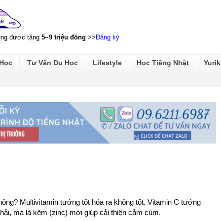
ũng được tặng
5~9 triệu đồng
>>
Đăng ký
 Học
Tư Vấn Du Học
Lifestyle
Học Tiếng Nhật
Yurik
ông? Multivitamin tưởng tốt hóa ra không tốt. Vitamin C tưởng
hải, mà là kẽm (zinc) mới giúp cải thiện cảm cúm.