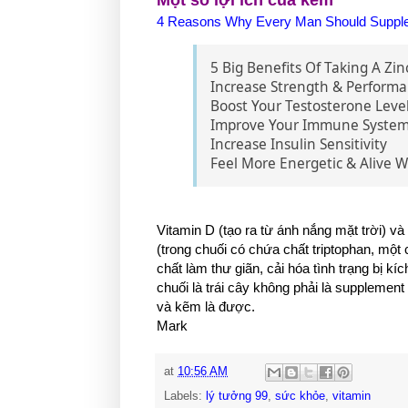
Một số lợi ích của kẽm
4 Reasons Why Every Man Should Suppl
5 Big Benefits Of Taking A Zi
Increase Strength & Perform
Boost Your Testosterone Leve
Improve Your Immune System
Increase Insulin Sensitivity
Feel More Energetic & Alive W
Vitamin D (tạo ra từ ánh nắng mặt trời) 
(trong chuối có chứa chất triptophan, một
chất làm thư giãn, cải hóa tình trạng bị 
chuối là trái cây không phải là supplemen
và kẽm là được.
Mark
at
10:56 AM
Labels:
lý tưởng 99
,
sức khỏe
,
vitamin