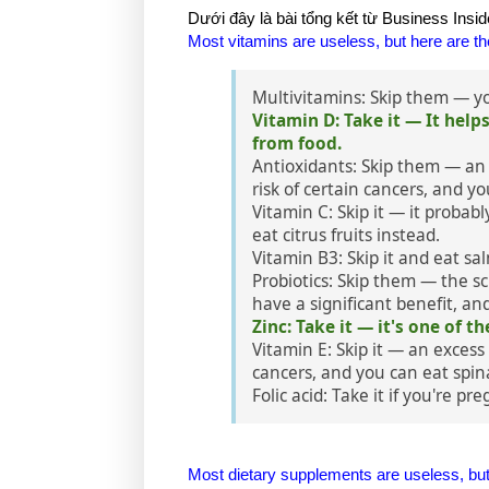
Dưới đây là bài tổng kết từ Business Insid
Most vitamins are useless, but here are t
Multivitamins: Skip them — yo
Vitamin D: Take it — It help
from food.
Antioxidants: Skip them — an 
risk of certain cancers, and yo
Vitamin C: Skip it — it probab
eat citrus fruits instead.
Vitamin B3: Skip it and eat sa
Probiotics: Skip them — the s
have a significant benefit, an
Zinc: Take it — it's one of t
Vitamin E: Skip it — an excess
cancers, and you can eat spin
Folic acid: Take it if you're p
Most dietary supplements are useless, but