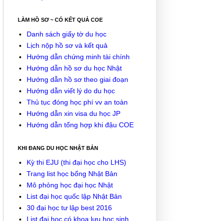
LÀM HỒ SƠ ~ CÓ KẾT QUẢ COE
Danh sách giấy tờ du học
Lịch nộp hồ sơ và kết quả
Hướng dẫn chứng minh tài chính
Hướng dẫn hồ sơ du học Nhật
Hướng dẫn hồ sơ theo giai đoạn
Hướng dẫn viết lý do du học
Thủ tục đóng học phí vv an toàn
Hướng dẫn xin visa du học JP
Hướng dẫn tổng hợp khi đậu COE
KHI ĐANG DU HỌC NHẬT BẢN
Kỳ thi EJU (thi đại học cho LHS)
Trang list học bổng Nhật Bản
Mô phỏng học đại học Nhật
List đại học quốc lập Nhật Bản
30 đại học tư lập best 2016
List đại học có khoa lưu học sinh