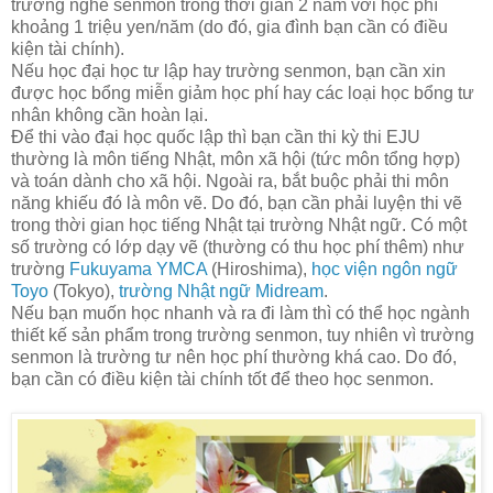
trường nghề senmon trong thời gian 2 năm với học phí
khoảng 1 triệu yen/năm (do đó, gia đình bạn cần có điều
kiện tài chính).
Nếu học đại học tư lập hay trường senmon, bạn cần xin
được học bổng miễn giảm học phí hay các loại học bổng tư
nhân không cần hoàn lại.
Để thi vào đại học quốc lập thì bạn cần thi kỳ thi EJU
thường là môn tiếng Nhật, môn xã hội (tức môn tổng hợp)
và toán dành cho xã hội. Ngoài ra, bắt buộc phải thi môn
năng khiếu đó là môn vẽ. Do đó, bạn cần phải luyện thi vẽ
trong thời gian học tiếng Nhật tại trường Nhật ngữ. Có một
số trường có lớp dạy vẽ (thường có thu học phí thêm) như
trường
Fukuyama YMCA
(Hiroshima),
học viện ngôn ngữ
Toyo
(Tokyo),
trường Nhật ngữ Midream
.
Nếu bạn muốn học nhanh và ra đi làm thì có thể học ngành
thiết kế sản phẩm trong trường senmon, tuy nhiên vì trường
senmon là trường tư nên học phí thường khá cao. Do đó,
bạn cần có điều kiện tài chính tốt để theo học senmon.