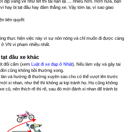
ới dịp vắng vẻ như tết thì tai nạn lại … nhiều hơn. Hơn nữa, bạn
ì hay bị tạt đầu hay đâm thẳng xe. Vậy tóm lại, vì sao giao
ện tiên quyết:
ông thực hiện việc này vì sự nôn nóng và chỉ muốn đi được càng
i ở VN vi phạm nhiều nhất.
 tạt đầu xe khác
uyệt đối cấm (xem
Luật đi xe đạp ở Nhật
). Nếu làm vậy và gây tai
ả đời cũng không bồi thường xong.
 làn và hướng đi thường xuyên sao cho có thể vượt lên trước
mới xi nhan, như thế thì không ai kịp tránh họ. Họ cũng không
xe cộ, nên thích rẽ thì rẽ, sau đó mới đánh xi nhan để tránh bị