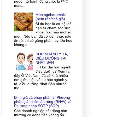
nguồn từ hành động chờ, là 待つ
mats...
Món ageharumaki
(nem rán/chả giò)
Đi du học là cơ hội để
bạn tự chăm sóc sức
khỏe, học nấu một số
món. Nếu bạn đã có kiến thức nấu
ăn rồi thì cố gắng phát huy. Du học
không c...
HỌC NGÀNH Y TÁ,
ĐIỀU DƯỠNG TẠI
NHẬT BẢN
⇒ Học đại học ngành
điều dưỡng? Xem tại
đây Ở Việt Nam đã có khá nhiều
nơi giới thiệu về du học ngành y
tá, điều dưỡng Nhật Bản nhưng
thô...
Định giá cà pháo phần 5: Phương
pháp giá trị tài sản ròng (RNAV) và
Phương pháp SOTP (SOP)
Các doanh nghiệp bất động sản
thường có dòng tiền không ổn