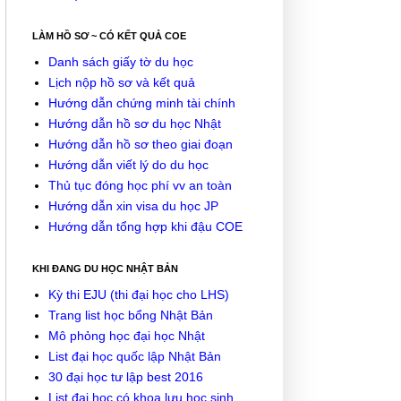
LÀM HỒ SƠ ~ CÓ KẾT QUẢ COE
Danh sách giấy tờ du học
Lịch nộp hồ sơ và kết quả
Hướng dẫn chứng minh tài chính
Hướng dẫn hồ sơ du học Nhật
Hướng dẫn hồ sơ theo giai đoạn
Hướng dẫn viết lý do du học
Thủ tục đóng học phí vv an toàn
Hướng dẫn xin visa du học JP
Hướng dẫn tổng hợp khi đậu COE
KHI ĐANG DU HỌC NHẬT BẢN
Kỳ thi EJU (thi đại học cho LHS)
Trang list học bổng Nhật Bản
Mô phỏng học đại học Nhật
List đại học quốc lập Nhật Bản
30 đại học tư lập best 2016
List đại học có khoa lưu học sinh