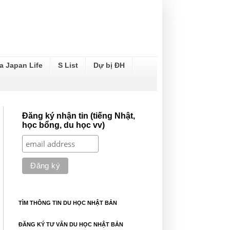
a Japan Life
S List
Dự bị ĐH
Đăng ký nhận tin (tiếng Nhật,
học bổng, du học vv)
TÌM THÔNG TIN DU HỌC NHẬT BẢN
ĐĂNG KÝ TƯ VẤN DU HỌC NHẬT BẢN