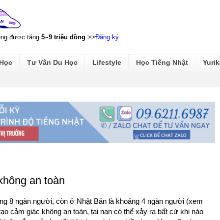
ũng được tặng
5~9 triệu đồng
>>
Đăng ký
 Học
Tư Vấn Du Học
Lifestyle
Học Tiếng Nhật
Yurik
không an toàn
ng 8 ngàn người, còn ở Nhật Bản là khoảng 4 ngàn người (xem
tạo cảm giác không an toàn, tai nạn có thể xảy ra bất cứ khi nào