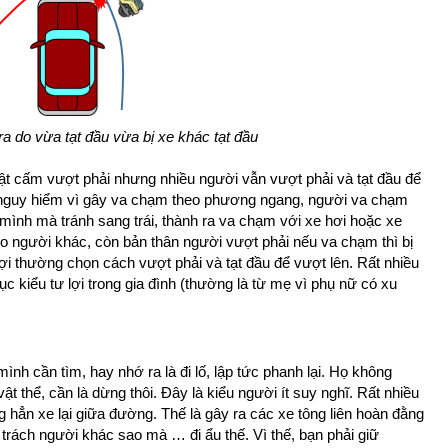
ra do vừa tạt đầu vừa bị xe khác tạt đầu
uật cấm vượt phải nhưng nhiều người vẫn vượt phải và tạt đầu để
ất nguy hiểm vì gây va chạm theo phương ngang, người va chạm
 mình mà tránh sang trái, thành ra va chạm với xe hơi hoặc xe
 người khác, còn bản thân người vượt phải nếu va chạm thì bị
lợi thường chọn cách vượt phải và tạt đầu để vượt lên. Rất nhiều
ục kiểu tư lợi trong gia đình (thường là từ mẹ vì phụ nữ có xu
nh cần tìm, hay nhớ ra là đi lố, lập tức phanh lại. Họ không
ật thể, cần là dừng thôi. Đây là kiểu người ít suy nghĩ. Rất nhiều
g hẳn xe lại giữa đường. Thế là gây ra các xe tông liên hoàn đằng
an trách người khác sao mà … đi ẩu thế. Vì thế, bạn phải giữ