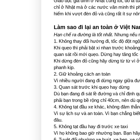
Giáo dục gia đình ở Nhật cũng tốt, đó là t
chỉ ở Nhật mà ở các nước văn minh thì pháp
hiếm khi vượt đèn đỏ và cũng rất ít sự nô
Làm sao đi lại an toàn ở Việt N
Hạn chế ra đường là tốt nhất
. Nhưng nếu ra
1. Không thay đổi hướng đi, tốc độ đột ngộ
Khi quẹo thì phải bật xi nhan trước khoảng
quan sát rồi mới quẹo. Dừng hay tăng tốc 
Khi dừng đèn đỏ cũng hãy dừng từ từ vì ở
phanh kịp.
2. Giữ khoảng cách an toàn
Vì nhiều người đang đi dừng ngay giữa đ
3. Quan sát trước khi quẹo hay dừng
Dù bạn đang đi sát lề đường và chỉ định q
phải bạn trong bề rộng chỉ 40cm, nên dù quẹ
4. Không tạt đầu xe khác, không đâm thẳ
Vì sự lịch sự và an toàn. Vì bạn chẳng biế
đâu.
5. Không tạt đầu hay đi trước xe taxi
Vì họ không bao giờ nhường bạn. Bạn hãy 
6. Tuyệt đối nhường xe buýt, xe ben, xe c