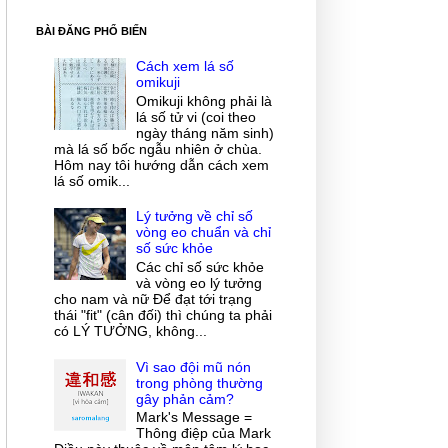
BÀI ĐĂNG PHỔ BIẾN
Cách xem lá số
omikuji
Omikuji không phải là
lá số tử vi (coi theo
ngày tháng năm sinh)
mà lá số bốc ngẫu nhiên ở chùa.
Hôm nay tôi hướng dẫn cách xem
lá số omik...
Lý tưởng về chỉ số
vòng eo chuẩn và chỉ
số sức khỏe
Các chỉ số sức khỏe
và vòng eo lý tưởng
cho nam và nữ Để đạt tới trạng
thái "fit" (cân đối) thì chúng ta phải
có LÝ TƯỞNG, không...
Vì sao đội mũ nón
trong phòng thường
gây phản cảm?
Mark's Message =
Thông điệp của Mark