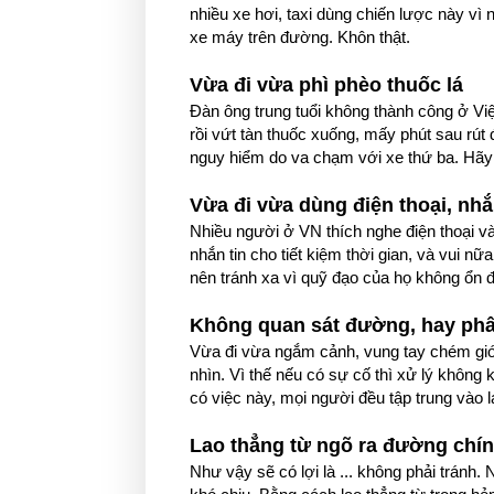
nhiều xe hơi, taxi dùng chiến lược này vì n
xe máy trên đường. Khôn thật.
Vừa đi vừa phì phèo thuốc lá
Đàn ông trung tuổi không thành công ở Việ
rồi vứt tàn thuốc xuống, mấy phút sau rút 
nguy hiểm do va chạm với xe thứ ba. Hãy 
Vừa đi vừa dùng điện thoại, nhắ
Nhiều người ở VN thích nghe điện thoại và
nhắn tin cho tiết kiệm thời gian, và vui n
nên tránh xa vì quỹ đạo của họ không ổn đ
Không quan sát đường, hay ph
Vừa đi vừa ngắm cảnh, vung tay chém gió,
nhìn. Vì thế nếu có sự cố thì xử lý khôn
có việc này, mọi người đều tập trung vào 
Lao thẳng từ ngõ ra đường chí
Như vậy sẽ có lợi là ... không phải tránh.