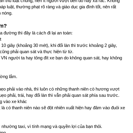
uân thủ luật chung, nên ít người vượt đèn đỏ hay xả rác. Không
 luật, thường phạt rõ ràng và giáo dục gia đình tốt, nên rất
n nóng.
am?
 đường thì đây là cách đi lại an toàn:
t
 10 giây (khoảng 30 mét), khi đổi làn thì trước khoảng 2 giây,
cũng phải quan sát và thực hiện từ từ.
 VN người ta hay tông đít xe bạn do không quan sát, hay không
ường lắm.
uẹo phải vào nhà, thì luôn có những thanh niên cò hương vượt
o phải, trái, hay đổi làn thì vẫn phải quan sát phía sau trước.
ng vào xe khác
t là có thanh niên nào sẽ đột nhiên xuất hiện hay đâm vào đuôi xe
nhường taxi, vì tính mạng và quyền lợi của bạn thôi.
ông