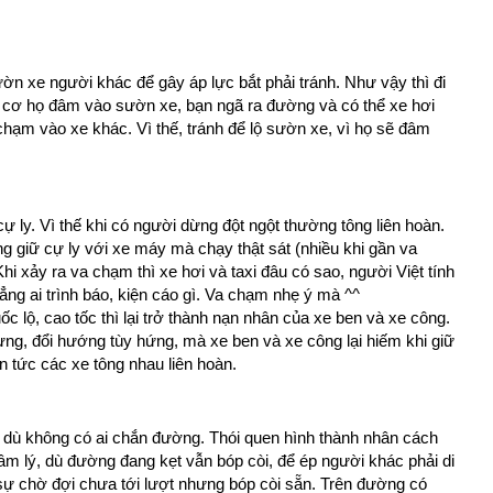
n xe người khác để gây áp lực bắt phải tránh. Như vậy thì đi
 cơ họ đâm vào sườn xe, bạn ngã ra đường và có thể xe hơi
 chạm vào xe khác. Vì thế, tránh để lộ sườn xe, vì họ sẽ đâm
cự ly. Vì thế khi có người dừng đột ngột thường tông liên hoàn.
ông giữ cự ly với xe máy mà chạy thật sát (nhiều khi gần va
i xảy ra va chạm thì xe hơi và taxi đâu có sao, người Việt tính
ẳng ai trình báo, kiện cáo gì. Va chạm nhẹ ý mà ^^
c lộ, cao tốc thì lại trở thành nạn nhân của xe ben và xe công.
ừng, đổi hướng tùy hứng, mà xe ben và xe công lại hiếm khi giữ
in tức các xe tông nhau liên hoàn.
, dù không có ai chắn đường. Thói quen hình thành nhân cách
 tâm lý, dù đường đang kẹt vẫn bóp còi, để ép người khác phải di
sự chờ đợi chưa tới lượt nhưng bóp còi sẵn. Trên đường có