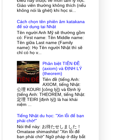
Điều này thuộc về môn tâm lý học.
Giáo viên thường không thích (nếu
không nói là ghét) khi học si...
Cách chọn tên phiên âm katakana
để sử dụng tại Nhật
Tên người Anh Mỹ sẽ thường gồm
có: First name: Tên Middle name:
Tên giữa Last name (Family
name): Họ Tên người Nhật thì sẽ
chỉ có họ v...
Phân biệt TIÊN ĐỀ
(axiom) và ĐỊNH LÝ
(theorem)
Tiên đề (tiếng Anh:
AXIOM, tiếng Nhật:
公理 KOURI [công lý]) và Định lý
(tiếng Anh: THEOREM, tiếng Nhật:
定理 TEIRI [định lý]) là hai khái
niệm ...
Tiếng Nhật du học: "Xin lỗi để bạn
phải chờ!"
Nói thế này: お待たせしました！
Omatase shimashita! "Xin lỗi để
bạn phải chờ" Ngữ pháp ở đây bắt