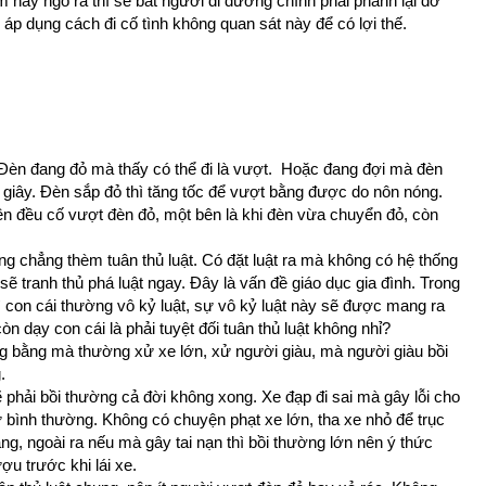
m hay ngõ ra thì sẽ bắt người đi đường chính phải phanh lại đỡ
 áp dụng cách đi cố tình không quan sát này để có lợi thế.
 Đèn đang đỏ mà thấy có thể đi là vượt. Hoặc đang đợi mà đèn
 giây. Đèn sắp đỏ thì tăng tốc để vượt bằng được do nôn nóng.
ên đều cố vượt đèn đỏ, một bên là khi đèn vừa chuyển đỏ, còn
ũng chẳng thèm tuân thủ luật. Có đặt luật ra mà không có hệ thống
sẽ tranh thủ phá luật ngay. Đây là vấn đề giáo dục gia đình. Trong
hì con cái thường vô kỷ luật, sự vô kỷ luật này sẽ được mang ra
òn dạy con cái là phải tuyệt đối tuân thủ luật không nhỉ?
ng bằng mà thường xử xe lớn, xử người giàu, mà người giàu bồi
.
ẽ phải bồi thường cả đời không xong. Xe đạp đi sai mà gây lỗi cho
 bình thường. Không có chuyện phạt xe lớn, tha xe nhỏ để trục
ằng, ngoài ra nếu mà gây tai nạn thì bồi thường lớn nên ý thức
u trước khi lái xe.