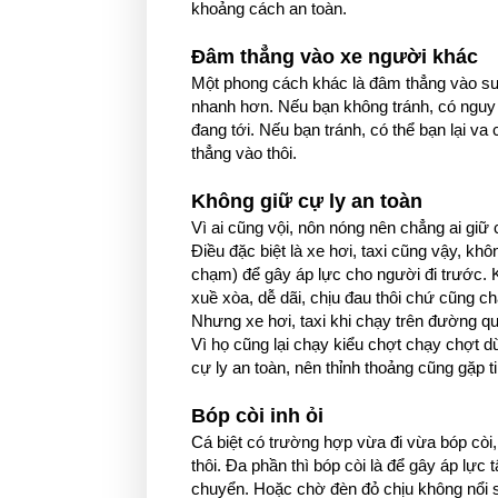
khoảng cách an toàn.
Đâm thẳng vào xe người khác
Một phong cách khác là đâm thẳng vào sườ
nhanh hơn. Nếu bạn không tránh, có nguy
đang tới. Nếu bạn tránh, có thể bạn lại va
thẳng vào thôi.
Không giữ cự ly an toàn
Vì ai cũng vội, nôn nóng nên chẳng ai giữ 
Điều đặc biệt là xe hơi, taxi cũng vậy, kh
chạm) để gây áp lực cho người đi trước. Kh
xuề xòa, dễ dãi, chịu đau thôi chứ cũng ch
Nhưng xe hơi, taxi khi chạy trên đường quố
Vì họ cũng lại chạy kiểu chợt chạy chợt d
cự ly an toàn, nên thỉnh thoảng cũng gặp t
Bóp còi inh ỏi
Cá biệt có trường hợp vừa đi vừa bóp còi
thôi. Đa phần thì bóp còi là để gây áp lực
chuyển. Hoặc chờ đèn đỏ chịu không nổi 