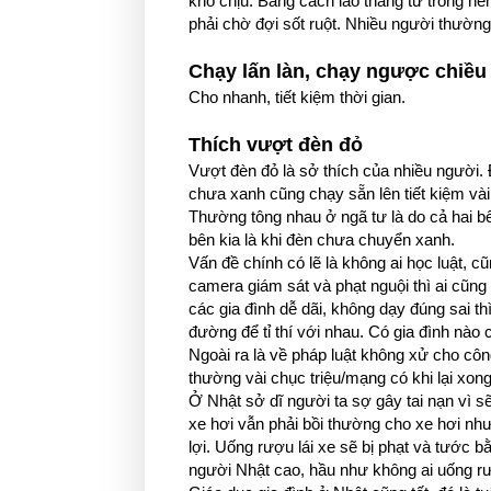
khó chịu. Bằng cách lao thẳng từ trong hẻ
phải chờ đợi sốt ruột. Nhiều người thường
Chạy lấn làn, chạy ngược chiều
Cho nhanh, tiết kiệm thời gian.
Thích vượt đèn đỏ
Vượt đèn đỏ là sở thích của nhiều người.
chưa xanh cũng chạy sẵn lên tiết kiệm vài
Thường tông nhau ở ngã tư là do cả hai b
bên kia là khi đèn chưa chuyển xanh.
Vấn đề chính có lẽ là không ai học luật, c
camera giám sát và phạt nguội thì ai cũng 
các gia đình dễ dãi, không dạy đúng sai t
đường để tỉ thí với nhau. Có gia đình nào c
Ngoài ra là về pháp luật không xử cho cô
thường vài chục triệu/mạng có khi lại xong
Ở Nhật sở dĩ người ta sợ gây tai nạn vì s
xe hơi vẫn phải bồi thường cho xe hơi như
lợi. Uống rượu lái xe sẽ bị phạt và tước b
người Nhật cao, hầu như không ai uống rượ