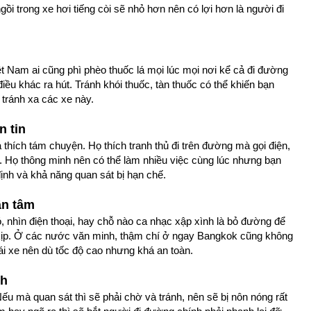
gồi trong xe hơi tiếng còi sẽ nhỏ hơn nên có lợi hơn là người đi
t Nam ai cũng phì phèo thuốc lá mọi lúc mọi nơi kể cả đi đường
điều khác ra hút. Tránh khói thuốc, tàn thuốc có thể khiến bạn
tránh xa các xe này.
n tin
 thích tám chuyện. Họ thích tranh thủ đi trên đường mà gọi điện,
ữa. Họ thông minh nên có thể làm nhiều việc cùng lúc nhưng bạn
ịnh và khả năng quan sát bị hạn chế.
ân tâm
 nhìn điện thoại, hay chỗ nào ca nhạc xập xình là bỏ đường để
g kịp. Ở các nước văn minh, thậm chí ở ngay Bangkok cũng không
lái xe nên dù tốc độ cao nhưng khá an toàn.
nh
 Nếu mà quan sát thì sẽ phải chờ và tránh, nên sẽ bị nôn nóng rất