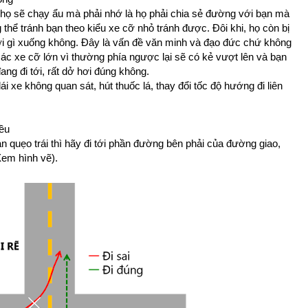
 họ sẽ chạy ẩu mà phải nhớ là họ phải chia sẻ đường với bạn mà
 thể tránh bạn theo kiểu xe cỡ nhỏ tránh được. Đôi khi, họ còn bị
ơi gì xuống không. Đây là vấn đề văn minh và đạo đức chứ không
 các xe cỡ lớn vì thường phía ngược lại sẽ có kẻ vượt lên và bạn
ang đi tới, rất dở hơi đúng không.
i xe không quan sát, hút thuốc lá, thay đổi tốc độ hướng đi liên
iều
 quẹo trái thì hãy đi tới phần đường bên phải của đường giao,
Xem hình vẽ).