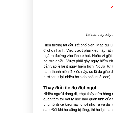
Tai nạn hay xảy 
Hiện tượng tạt đầu rất phổ biến. Mặc dù l
đi cho nhanh. Việc vượt phải kiểu này r
ngã ra đường vào làn xe hơi. Hoặc vì giật
ngược chiều. Vượt phải gây nguy hiểm cho
bắn vào lề lại ít nguy hiểm hơn. Người tư 
nam thanh niên đi kiểu này, có lẽ do giáo d
hướng tư lợi nhiều hơn do phải nuôi con).
Thay đổi tốc độ đột ngột
Nhiều người đang đi, chợt thấy cửa hàng mì
quan tâm tới vật lý học hay quán tính của v
phụ nữ đi xe kiểu này, chợt nhớ ra và dừn
sau. Đôi khi họ cũng bị tông, thì họ lại th