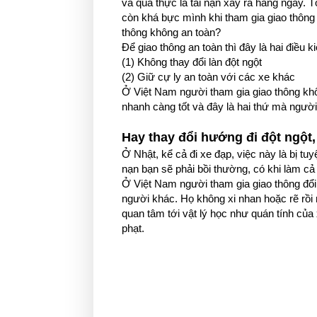
và quả thực là tai nạn xảy ra hàng ngày. T
còn khá bực mình khi tham gia giao thông v
thông không an toàn?
Để giao thông an toàn thì đây là hai điều ki
(1) Không thay đổi làn đột ngột
(2) Giữ cự ly an toàn với các xe khác
Ở Việt Nam người tham gia giao thông kh
nhanh càng tốt và đây là hai thứ mà ngườ
Hay thay đổi hướng đi đột ngột,
Ở Nhật, kể cả đi xe đạp, việc này là bị t
nạn bạn sẽ phải bồi thường, có khi làm c
Ở Việt Nam người tham gia giao thông đổi
người khác. Họ không xi nhan hoặc rẽ rồi 
quan tâm tới vật lý học như quán tính của 
phạt.