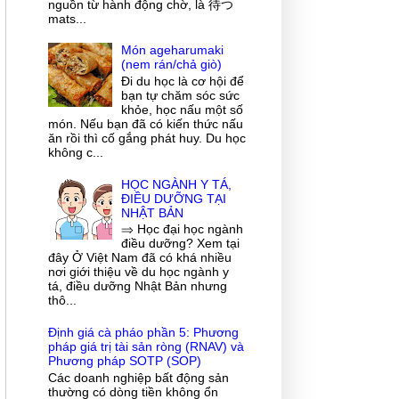
nguồn từ hành động chờ, là 待つ
mats...
Món ageharumaki
(nem rán/chả giò)
Đi du học là cơ hội để
bạn tự chăm sóc sức
khỏe, học nấu một số
món. Nếu bạn đã có kiến thức nấu
ăn rồi thì cố gắng phát huy. Du học
không c...
HỌC NGÀNH Y TÁ,
ĐIỀU DƯỠNG TẠI
NHẬT BẢN
⇒ Học đại học ngành
điều dưỡng? Xem tại
đây Ở Việt Nam đã có khá nhiều
nơi giới thiệu về du học ngành y
tá, điều dưỡng Nhật Bản nhưng
thô...
Định giá cà pháo phần 5: Phương
pháp giá trị tài sản ròng (RNAV) và
Phương pháp SOTP (SOP)
Các doanh nghiệp bất động sản
thường có dòng tiền không ổn