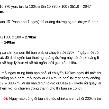
10,370 yen, tức là 100km tốn 10,370 x 100 / 351.8 = 2947
km
.
mua JR Pass cho 7 ngày) thì quãng đường bạn đi được là như
00/1500 x 100 =
270km
0 =
140km
ng có shinkansen thì bạn phải di chuyển tới 270km/ngày mới có
 Lạt, để di chuyển tàu thường quãng đường này sẽ tốn khoảng 5
 sẽ hợp lý hơn vì sẽ rút ngắn thời gian rất nhiều.
 mỗi ngày trung bình bạn phải di chuyển 140km/ngày thì mới thu
c xuống phía nam, mỗi ngày đi 200km và nghỉ lại một ngày chẳng
 7 = 980 km. Ví dụ bạn đi từ Tokyo đi Osaka - Kyoto rồi quay lại
thêm với di chuyển trong thành phố thì bạn sẽ có lời.
 lời:
Ngày nào cũng đi tàu siêu tốc shinkansen và đi 200km trở