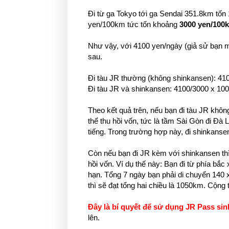
Đi từ ga Tokyo tới ga Sendai 351.8km tốn 
yen/100km tức tốn khoảng
3000 yen/100
Như vậy, với 4100 yen/ngày (giả sử bạn 
sau.
Đi tàu JR thường (không shinkansen): 41
Đi tàu JR và shinkansen: 4100/3000 x 10
Theo kết quả trên, nếu bạn đi tàu JR khô
thể thu hồi vốn, tức là tầm Sài Gòn đi Đà
tiếng. Trong trường hợp này, đi shinkansen
Còn nếu bạn đi JR kèm với shinkansen thì
hồi vốn. Ví dụ thế này: Bạn đi từ phía bắ
hạn. Tổng 7 ngày bạn phải di chuyển 140 x
thì sẽ đạt tổng hai chiều là 1050km. Cộng 
Đây là bí quyết để sử dụng JR Pass sinh
lên.