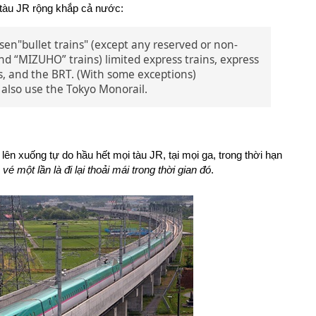
 tàu JR rộng khắp cả nước:
sen"bullet trains" (except any reserved or non-
d “MIZUHO” trains) limited express trains, express
ins, and the BRT. (With some exceptions)
also use the Tokyo Monorail.
ên xuống tự do hầu hết mọi tàu JR, tại mọi ga, trong thời hạn
vé một lần là đi lại thoải mái trong thời gian đó
.