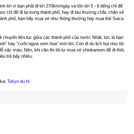
h lời vì bạn phải đi tới 270km/ngày và tốn tới 5 - 6 tiếng chỉ để
s chỉ để đi lại trong thành phố, hay đi tàu thường chắc chắn sẽ
 thành phố, bạn hãy mua vé như thông thường hay mua thẻ Suica
i chuyển liên tục giữa các thành phố của nước Nhật, tức là bạn
nh" hay "cưỡi ngựa xem hoa" mới lời. Còn đi du lịch bụi như tôi
ỗ sặc máu. Nên, khi cần thì tôi tự mua vé shinkansen để đi thôi,
iêu trả bấy nhiêu.
ika:
Tokyo du hí