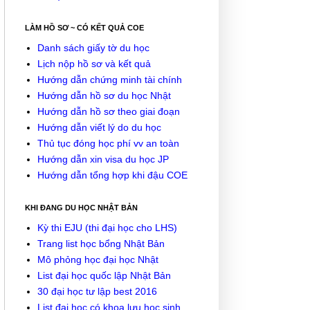
LÀM HỒ SƠ ~ CÓ KẾT QUẢ COE
Danh sách giấy tờ du học
Lịch nộp hồ sơ và kết quả
Hướng dẫn chứng minh tài chính
Hướng dẫn hồ sơ du học Nhật
Hướng dẫn hồ sơ theo giai đoạn
Hướng dẫn viết lý do du học
Thủ tục đóng học phí vv an toàn
Hướng dẫn xin visa du học JP
Hướng dẫn tổng hợp khi đậu COE
KHI ĐANG DU HỌC NHẬT BẢN
Kỳ thi EJU (thi đại học cho LHS)
Trang list học bổng Nhật Bản
Mô phỏng học đại học Nhật
List đại học quốc lập Nhật Bản
30 đại học tư lập best 2016
List đại học có khoa lưu học sinh