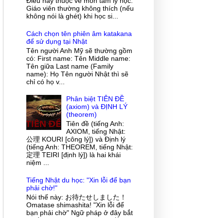
Điều này thuộc về môn tâm lý học.
Giáo viên thường không thích (nếu
không nói là ghét) khi học si...
Cách chọn tên phiên âm katakana
để sử dụng tại Nhật
Tên người Anh Mỹ sẽ thường gồm
có: First name: Tên Middle name:
Tên giữa Last name (Family
name): Họ Tên người Nhật thì sẽ
chỉ có họ v...
Phân biệt TIÊN ĐỀ
(axiom) và ĐỊNH LÝ
(theorem)
Tiên đề (tiếng Anh:
AXIOM, tiếng Nhật:
公理 KOURI [công lý]) và Định lý
(tiếng Anh: THEOREM, tiếng Nhật:
定理 TEIRI [định lý]) là hai khái
niệm ...
Tiếng Nhật du học: "Xin lỗi để bạn
phải chờ!"
Nói thế này: お待たせしました！
Omatase shimashita! "Xin lỗi để
bạn phải chờ" Ngữ pháp ở đây bắt