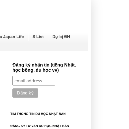
a Japan Life
S List
Dự bị ĐH
Đăng ký nhận tin (tiếng Nhật,
học bổng, du học vv)
TÌM THÔNG TIN DU HỌC NHẬT BẢN
ĐĂNG KÝ TƯ VẤN DU HỌC NHẬT BẢN