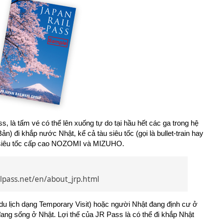
, là tấm vé có thể lên xuống tự do tại hầu hết các ga trong hệ
n) đi khắp nước Nhật, kể cả tàu siêu tốc (gọi là bullet-train hay
àu siêu tốc cấp cao NOZOMI và MIZUHO.
ilpass.net/en/about_jrp.html
 du lịch dạng Temporary Visit) hoặc người Nhật đang định cư ở
ng sống ở Nhật. Lợi thế của JR Pass là có thể đi khắp Nhật