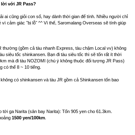
 lời với JR Pass?
ải ai cũng giỏi con số, hay dành thời gian để tính. Nhiều người chỉ
vẻ vì cảm giác "bị lỗ" ^^ Vì thế, Saromalang Overseas sẽ tính giúp
u JR thường (gồm cả tàu nhanh Express, tàu chậm Local vv) không
u siêu tốc shinkansen. Bạn đi tàu siêu tốc thì sẽ tốn rất ít thời
500km mà đi tàu NOZOMI (chú ý không thuộc đối tượng JR Pass)
g có thể 8 ~ 10 tiếng.
 không có shinkansen và tàu JR gồm cả Shinkansen tốn bao
o tới ga Narita (sân bay Narita): Tốn 905 yen cho 61.3km.
Khoảng
1500 yen/100km
.