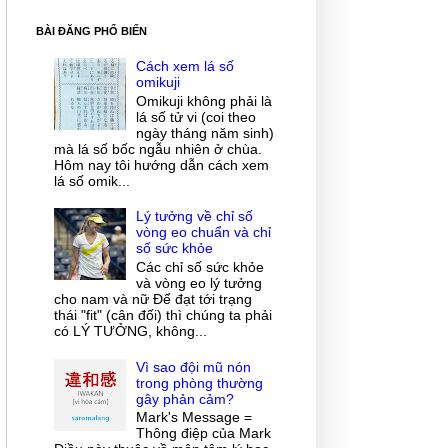
BÀI ĐĂNG PHỔ BIẾN
Cách xem lá số
omikuji
Omikuji không phải là
lá số tử vi (coi theo
ngày tháng năm sinh)
mà lá số bốc ngẫu nhiên ở chùa.
Hôm nay tôi hướng dẫn cách xem
lá số omik...
Lý tưởng về chỉ số
vòng eo chuẩn và chỉ
số sức khỏe
Các chỉ số sức khỏe
và vòng eo lý tưởng
cho nam và nữ Để đạt tới trạng
thái "fit" (cân đối) thì chúng ta phải
có LÝ TƯỞNG, không...
Vì sao đội mũ nón
trong phòng thường
gây phản cảm?
Mark's Message =
Thông điệp của Mark