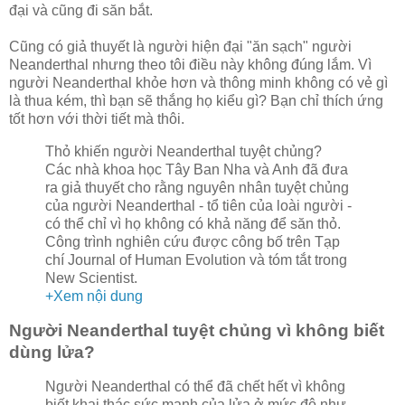
đại và cũng đi săn bắt.
Cũng có giả thuyết là người hiện đại "ăn sạch" người
Neanderthal nhưng theo tôi điều này không đúng lắm. Vì
người Neanderthal khỏe hơn và thông minh không có vẻ gì
là thua kém, thì bạn sẽ thắng họ kiểu gì? Bạn chỉ thích ứng
tốt hơn với thời tiết mà thôi.
Thỏ khiến người Neanderthal tuyệt chủng?
Các nhà khoa học Tây Ban Nha và Anh đã đưa
ra giả thuyết cho rằng nguyên nhân tuyệt chủng
của người Neanderthal - tổ tiên của loài người -
có thể chỉ vì họ không có khả năng để săn thỏ.
Công trình nghiên cứu được công bố trên Tạp
chí Journal of Human Evolution và tóm tắt trong
New Scientist.
+Xem nội dung
Người Neanderthal tuyệt chủng vì không biết
dùng lửa?
Người Neanderthal có thể đã chết hết vì không
biết khai thác sức mạnh của lửa ở mức độ như