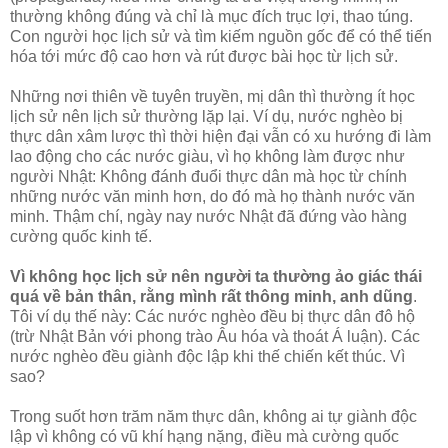
thường không đúng và chỉ là mục đích trục lợi, thao túng.
Con người học lịch sử và tìm kiếm nguồn gốc để có thể tiến
hóa tới mức độ cao hơn và rút được bài học từ lịch sử.
Những nơi thiên về tuyên truyền, mị dân thì thường ít học
lịch sử nên lịch sử thường lặp lại. Ví dụ, nước nghèo bị
thực dân xâm lược thì thời hiện đại vẫn có xu hướng đi làm
lao động cho các nước giàu, vì họ không làm được như
người Nhật: Không đánh đuổi thực dân mà học từ chính
những nước văn minh hơn, do đó mà họ thành nước văn
minh. Thậm chí, ngày nay nước Nhật đã đứng vào hàng
cường quốc kinh tế.
Vì không học lịch sử nên người ta thường ảo giác thái
quá về bản thân, rằng mình rất thông minh, anh dũng
.
Tôi ví dụ thế này: Các nước nghèo đều bị thực dân đô hộ
(trừ Nhật Bản với phong trào Âu hóa và thoát Á luận). Các
nước nghèo đều giành độc lập khi thế chiến kết thúc. Vì
sao?
Trong suốt hơn trăm năm thực dân, không ai tự giành độc
lập vì không có vũ khí hạng nặng, điều mà cường quốc