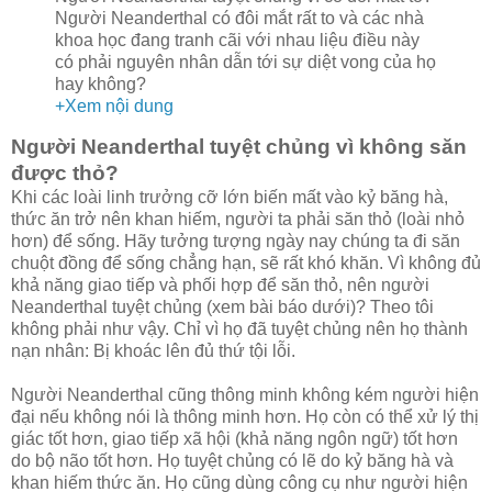
Người Neanderthal có đôi mắt rất to và các nhà
khoa học đang tranh cãi với nhau liệu điều này
có phải nguyên nhân dẫn tới sự diệt vong của họ
hay không?
+Xem nội dung
Người Neanderthal tuyệt chủng vì không săn
được thỏ?
Khi các loài linh trưởng cỡ lớn biến mất vào kỷ băng hà,
thức ăn trở nên khan hiếm, người ta phải săn thỏ (loài nhỏ
hơn) để sống. Hãy tưởng tượng ngày nay chúng ta đi săn
chuột đồng để sống chẳng hạn, sẽ rất khó khăn. Vì không đủ
khả năng giao tiếp và phối hợp để săn thỏ, nên người
Neanderthal tuyệt chủng (xem bài báo dưới)? Theo tôi
không phải như vậy. Chỉ vì họ đã tuyệt chủng nên họ thành
nạn nhân: Bị khoác lên đủ thứ tội lỗi.
Người Neanderthal cũng thông minh không kém người hiện
đại nếu không nói là thông minh hơn. Họ còn có thể xử lý thị
giác tốt hơn, giao tiếp xã hội (khả năng ngôn ngữ) tốt hơn
do bộ não tốt hơn. Họ tuyệt chủng có lẽ do kỷ băng hà và
khan hiếm thức ăn. Họ cũng dùng công cụ như người hiện