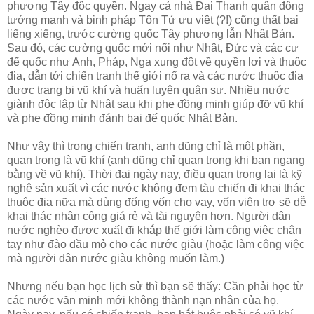
phương Tây độc quyền. Ngay cả nhà Đại Thanh quân đông
tướng mạnh và binh pháp Tôn Tử ưu việt (?!) cũng thất bại
liểng xiểng, trước cường quốc Tây phương lẫn Nhật Bản.
Sau đó, các cường quốc mới nổi như Nhật, Đức và các cự
đế quốc như Anh, Pháp, Nga xung đột về quyền lợi và thuộc
địa, dẫn tới chiến tranh thế giới nổ ra và các nước thuộc địa
được trang bị vũ khí và huấn luyện quân sự. Nhiều nước
giành độc lập từ Nhật sau khi phe đồng minh giúp đỡ vũ khí
và phe đồng minh đánh bại đế quốc Nhật Bản.
Như vậy thì trong chiến tranh, anh dũng chỉ là một phần,
quan trọng là vũ khí (anh dũng chỉ quan trọng khi bạn ngang
bằng về vũ khí). Thời đại ngày nay, điều quan trọng lại là kỹ
nghệ sản xuất vì các nước không đem tàu chiến đi khai thác
thuộc địa nữa mà dùng đống vốn cho vay, vốn viện trợ sẽ dễ
khai thác nhân công giá rẻ và tài nguyên hơn. Người dân
nước nghèo được xuất đi khắp thế giới làm công việc chân
tay như đào dầu mỏ cho các nước giàu (hoặc làm công việc
mà người dân nước giàu không muốn làm.)
Nhưng nếu bạn học lịch sử thì bạn sẽ thấy: Cần phải học từ
các nước văn minh mới không thành nạn nhân của họ.