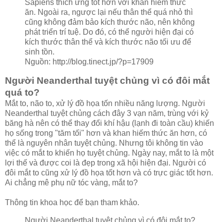
Sapiens thích ứng tốt hơn với khan hiếm thức
ăn. Ngoài ra, ngược lại nếu thân thể quá nhỏ thì
cũng không đảm bảo kích thước não, nên không
phát triển trí tuệ. Do đó, có thể người hiện đại có
kích thước thân thể và kích thước não tối ưu để
sinh tồn.
Nguồn: http://blog.tinect.jp/?p=17909
Người Neanderthal tuyệt chủng vì có đôi mắt
quá to?
Mắt to, não to, xử lý đồ họa tốn nhiều năng lượng. Người
Neanderthal tuyệt chủng cách đây 3 vạn năm, trùng với kỷ
băng hà nên có thể thay đổi khí hậu (lạnh đi toàn cầu) khiến
họ sống trong "tăm tối" hơn và khan hiếm thức ăn hơn, có
thể là nguyên nhân tuyệt chủng. Nhưng tôi không tin vào
việc có mắt to khiến họ tuyệt chủng. Ngày nay, mắt to là một
lợi thế và được coi là đẹp trong xã hội hiện đại. Người có
đôi mắt to cũng xử lý đồ họa tốt hơn và có trực giác tốt hơn.
Ai chẳng mê phụ nữ tóc vàng, mắt to?
Thông tin khoa học để bạn tham khảo.
Người Neanderthal tuyệt chủng vì có đôi mắt to?