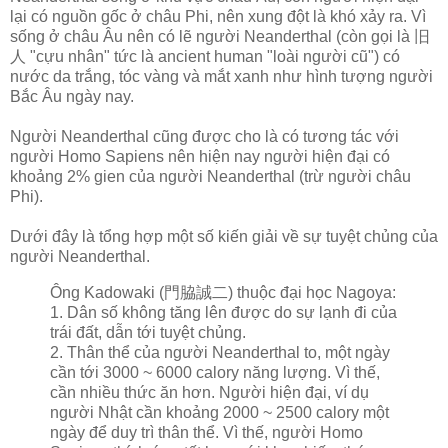
lại có nguồn gốc ở châu Phi, nên xung đột là khó xảy ra. Vì
sống ở châu Âu nên có lẽ người Neanderthal (còn gọi là 旧
人 "cựu nhân" tức là ancient human "loài người cũ") có
nước da trắng, tóc vàng và mắt xanh như hình tượng người
Bắc Âu ngày nay.
Người Neanderthal cũng được cho là có tương tác với
người Homo Sapiens nên hiện nay người hiện đại có
khoảng 2% gien của người Neanderthal (trừ người châu
Phi).
Dưới đây là tổng hợp một số kiến giải về sự tuyệt chủng của
người Neanderthal.
Ông Kadowaki (門脇誠二) thuộc đại học Nagoya:
1. Dân số không tăng lên được do sự lạnh đi của
trái đất, dẫn tới tuyệt chủng.
2. Thân thể của người Neanderthal to, một ngày
cần tới 3000 ~ 6000 calory năng lượng. Vì thế,
cần nhiều thức ăn hơn. Người hiện đại, ví dụ
người Nhật cần khoảng 2000 ~ 2500 calory một
ngày để duy trì thân thể. Vì thế, người Homo