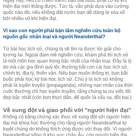
Ngày nay, nếu có chiến tranh, bạn bắt buộc phải có vũ khí
hiện đại mới thắng được. Tức là, vẫn phải dựa vào cường
quốc nào đó, nếu không đất nước bạn dễ dàng bị xóa sổ
bởi nhiều vũ khí hiện đại.
Vì sao con người phải bận tâm nghiên cứu toàn bộ
nguồn gốc nhân loại và người Neanderthal?
Từ bài học lịch sử, chúng ta sẽ tìm ra được lời giải cho
tương lai. Ngoài đam mê nghiên cứu, khám phá thì lịch sử
là một môn học quan trọng bậc nhất của nhân loại. Đây là lý
do mà các gia đình quý tộc thường bắt con cái học lịch sử,
chính trị, địa lý, thiên văn. Nếu bạn muốn thống trị, bạn bắt
buộc phải học kỹ bài học lịch sử. Chú ý là lịch sử không
phải là tuyên truyền (propaganda), những nạn nhân của thời
cuộc thường chỉ học tuyên truyền, rằng chúng ta ưu việt, tốt
đẹp bậc nhất (còn bọn thực dân, đế quốc là xấu xa, đồi bại.)
Về xung đột và giao phối với "người hiện đại"
Không có bằng chứng xác thực về xung đột với người hiện
đại mà khoa học thường cho rằng người Neandearthal tự
tuyệt chủng do không thích ứng được với thay đổi. Vì người
Neanderthal sống ở khu vực châu Âu, còn người hiện đại