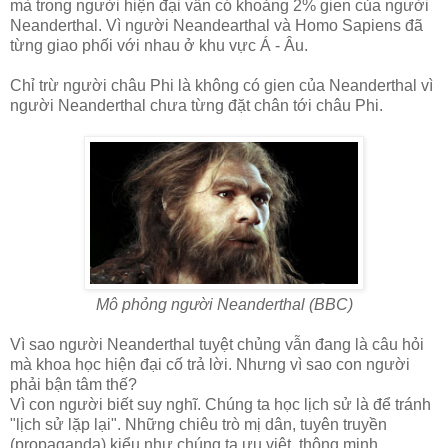
mà trong người hiện đại vẫn có khoảng 2% gien của người
Neanderthal. Vì người Neandearthal và Homo Sapiens đã
từng giao phối với nhau ở khu vực Á - Âu.
Chỉ trừ người châu Phi là không có gien của Neanderthal vì
người Neanderthal chưa từng đặt chân tới châu Phi.
Mô phỏng người Neanderthal (BBC)
Vì sao người Neanderthal tuyệt chủng vẫn đang là câu hỏi
mà khoa học hiện đại cố trả lời. Nhưng vì sao con người
phải bận tâm thế?
Vì con người biết suy nghĩ. Chúng ta học lịch sử là để tránh
"lịch sử lặp lại". Những chiêu trò mị dân, tuyên truyền
(propaganda) kiểu như chúng ta ưu việt, thông minh, ...