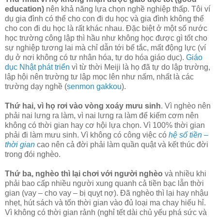
education)
nên khả năng lựa chọn nghề nghiệp thấp. Tôi ví
dụ gia đình có thể cho con đi du học và gia đình không thể
cho con đi du học là rất khác nhau. Đặc biệt ở một số nước
học trường công lập thì hầu như không học được gì tốt cho
sự nghiệp tương lai mà chỉ dẫn tới bế tắc, mất động lực (ví
dụ ở nơi không có tư nhân hóa, tự do hóa giáo dục).
Giáo
dục Nhật phát triển
vì từ thời Meiji là họ đã tự do lập trường,
lập hội nên trường tư lập mọc lên như nấm, nhất là các
trường dạy nghề (
senmon gakkou
).
Thứ hai, vì họ rơi vào vòng xoáy mưu sinh
. Vì nghèo nên
phải nai lưng ra làm, vì nai lưng ra làm để kiếm cơm nên
không có thời gian hay cơ hội lựa chọn. Vì 100% thời gian
phải đi làm mưu sinh. Vì không có công việc có
hệ số tiền –
thời gian
cao nên cả đời phải làm quần quật và kết thúc đời
trong đói nghèo.
Thứ ba, nghèo thì lại chơi với người nghèo
và nhiều khi
phải bao cấp nhiều người xung quanh cả tiền bạc lẫn thời
gian (vay – cho vay – bị quỵt nợ). Đã nghèo thì lại hay nhậu
nhẹt, hút sách và tốn thời gian vào đủ loại ma chay hiếu hỉ.
Vì không có thời gian rảnh (nghỉ tết dài chủ yếu phá sức và