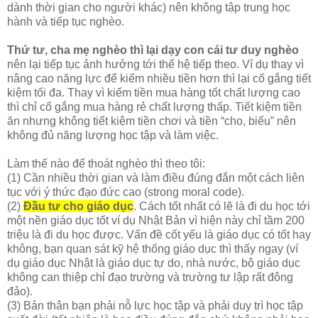
dành thời gian cho người khác) nên không tập trung học
hành và tiếp tục nghèo.
Thứ tư, cha mẹ nghèo thì lại dạy con cái tư duy nghèo
nên lại tiếp tục ảnh hưởng tới thế hệ tiếp theo. Ví dụ thay vì
nâng cao năng lực để kiếm nhiều tiền hơn thì lại cố gắng tiết
kiệm tối đa. Thay vì kiếm tiền mua hàng tốt chất lượng cao
thì chỉ cố gắng mua hàng rẻ chất lượng thấp. Tiết kiệm tiền
ăn nhưng không tiết kiệm tiền chơi và tiền “cho, biếu” nên
không đủ năng lượng học tập và làm việc.
Làm thế nào để thoát nghèo thì theo tôi:
(1) Cần nhiều thời gian và làm điều đúng đắn một cách liên
tục với ý thức đạo đức cao (strong moral code).
(2)
Đầu tư cho giáo dục
. Cách tốt nhất có lẽ là đi du học tới
một nền giáo dục tốt ví dụ Nhật Bản vì hiện này chỉ tầm 200
triệu là đi du học được. Vấn đề cốt yếu là giáo dục có tốt hay
không, bạn quan sát kỹ hệ thống giáo dục thì thấy ngay (ví
dụ giáo dục Nhật là giáo dục tự do, nhà nước, bộ giáo dục
không can thiệp chỉ đạo trường và trường tư lập rất đông
đảo).
(3) Bản thân bạn phải nỗ lực học tập và phải duy trì học tập