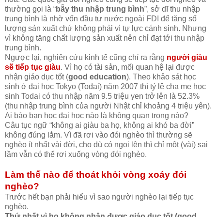
thường gọi là “
bẫy thu nhập trung bình
”, sở dĩ thu nhập
trung bình là nhờ vốn đầu tư nước ngoài FDI để tăng số
lượng sản xuất chứ không phải vì tự lực cánh sinh. Nhưng
vì không tăng chất lượng sản xuất nên chỉ đạt tới thu nhập
trung bình.
Ngược lại, nghiên cứu kinh tế cũng chỉ ra rằng
người giàu
sẽ tiếp tục giàu
. Vì họ có tài sản, mối quan hệ lại được
nhận giáo dục tốt (
good education
). Theo khảo sát học
sinh ở đại học Tokyo (Todai) năm 2007 thì tỷ lệ cha mẹ học
sinh Todai có thu nhập năm 9.5 triệu yen trở lên là 52.3%
(thu nhập trung bình của người Nhật chỉ khoảng 4 triệu yên).
Ai bảo bạn học đại học nào là không quan trọng nào?
Câu tục ngữ “không ai giàu ba họ, không ai khó ba đời”
không đúng lắm. Vì đã rơi vào đói nghèo thì thường sẽ
nghèo ít nhất vài đời, cho dù có ngoi lên thì chỉ một (vài) sai
lầm vẫn có thể rơi xuống vòng đói nghèo.
Làm thế nào để thoát khỏi vòng xoáy đói
nghèo?
Trước hết bạn phải hiểu vì sao người nghèo lại tiếp tục
nghèo.
Thứ nhất vì họ không nhận được giáo dục tốt (good