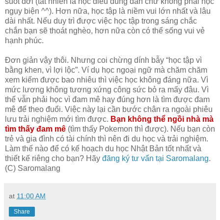
suốt đời (tất nhiên là học điều đúng đắn chứ không phải học
ngụy biện ^^). Hơn nữa, học tập là niềm vui lớn nhất và lâu
dài nhất. Nếu duy trì được việc học tập trong sáng chắc
chắn bạn sẽ thoát nghèo, hơn nữa còn có thể sống vui vẻ
hạnh phúc.
Đơn giản vậy thôi. Nhưng coi chừng dính bẫy “học tập vì
bằng khen, vì lợi lộc”. Ví dụ học ngoại ngữ mà chăm chăm
xem kiếm được bao nhiêu thì việc học không đáng nữa. Vì
mức lương không tương xứng công sức bỏ ra mấy đâu. Vì
thế vẫn phải học vì đam mê hay đúng hơn là tìm được đam
mê để theo đuổi. Việc này lại cần bước chân ra ngoài phiêu
lưu trải nghiệm mới tìm được.
Bạn không thể ngồi nhà mà
tìm thấy đam mê
(tìm thấy Pokemon thì được). Nếu bạn còn
trẻ và gia đình có tài chính thì nên đi du học và trải nghiệm.
Làm thế nào để có kế hoạch du học Nhật Bản tốt nhất và
thiết kế riêng cho bạn? Hãy
đăng ký tư vấn tại Saromalang
.
(C) Saromalang
at
11:00 AM
Share