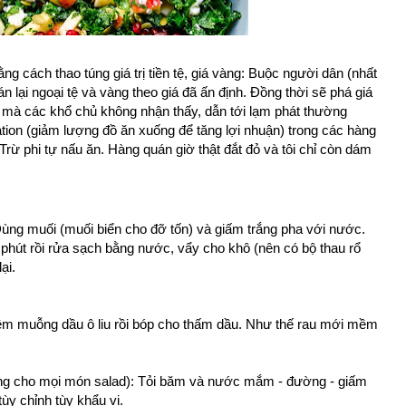
ng cách thao túng giá trị tiền tệ, giá vàng: Buộc người dân (nhất
án lại ngoại tệ và vàng theo giá đã ấn định. Đồng thời sẽ phá giá
ơi mà các khổ chủ không nhận thấy, dẫn tới lạm phát thường
lation (giảm lượng đồ ăn xuống để tăng lợi nhuận) trong các hàng
Trừ phi tự nấu ăn. Hàng quán giờ thật đắt đỏ và tôi chỉ còn dám
Dùng muối (muối biển cho đỡ tốn) và giấm trắng pha với nước.
 phút rồi rửa sạch bằng nước, vẩy cho khô (nên có bộ thau rổ
ại.
hêm muỗng dầu ô liu rồi bóp cho thấm dầu. Như thế rau mới mềm
ùng cho mọi món salad): Tỏi băm và nước mắm - đường - giấm
tùy chỉnh tùy khẩu vị.