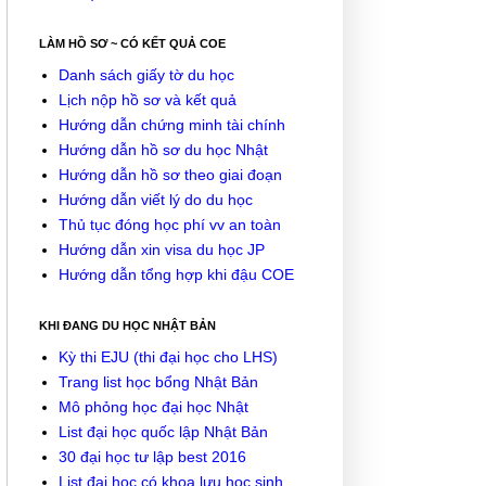
LÀM HỒ SƠ ~ CÓ KẾT QUẢ COE
Danh sách giấy tờ du học
Lịch nộp hồ sơ và kết quả
Hướng dẫn chứng minh tài chính
Hướng dẫn hồ sơ du học Nhật
Hướng dẫn hồ sơ theo giai đoạn
Hướng dẫn viết lý do du học
Thủ tục đóng học phí vv an toàn
Hướng dẫn xin visa du học JP
Hướng dẫn tổng hợp khi đậu COE
KHI ĐANG DU HỌC NHẬT BẢN
Kỳ thi EJU (thi đại học cho LHS)
Trang list học bổng Nhật Bản
Mô phỏng học đại học Nhật
List đại học quốc lập Nhật Bản
30 đại học tư lập best 2016
List đại học có khoa lưu học sinh