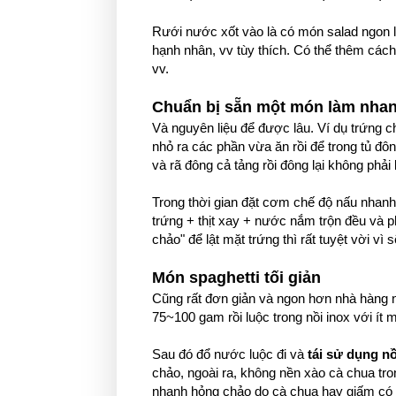
Rưới nước xốt vào là có món salad ngon là
hạnh nhân, vv tùy thích. Có thể thêm cách l
vv.
Chuẩn bị sẵn một món làm nhanh
Và nguyên liệu để được lâu. Ví dụ trứng c
nhỏ ra các phần vừa ăn rồi để trong tủ đô
và rã đông cả tảng rồi đông lại không phải
Trong thời gian đặt cơm chế độ nấu nhanh
trứng + thịt xay + nước nắm trộn đều và p
chảo" để lật mặt trứng thì rất tuyệt vời v
Món spaghetti tối giản
Cũng rất đơn giản và ngon hơn nhà hàng n
75~100 gam rồi luộc trong nồi inox với ít m
Sau đó đổ nước luộc đi và
tái sử dụng nồ
chảo, ngoài ra, không nền xào cà chua tr
nhanh hỏng chảo do cà chua hay giấm có t