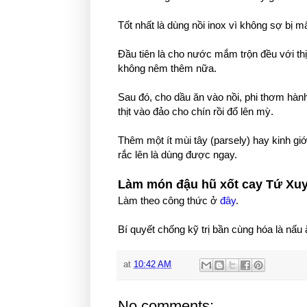
Tốt nhất là dùng nồi inox vì không sợ bị m
Đầu tiên là cho nước mắm trộn đều với th
không nêm thêm nữa.
Sau đó, cho dầu ăn vào nồi, phi thơm hành
thịt vào đảo cho chín rồi đổ lên mỳ.
Thêm một ít mùi tây (parsely) hay kinh gi
rắc lên là dùng được ngay.
Làm món đậu hũ xốt cay Tứ Xu
Làm theo công thức ở
đây
.
Bí quyết chống kỹ trị bần cùng hóa là nấu 
at
10:42 AM
No comments: