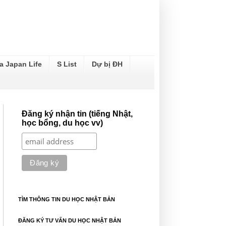
a Japan Life
S List
Dự bị ĐH
Đăng ký nhận tin (tiếng Nhật,
học bổng, du học vv)
TÌM THÔNG TIN DU HỌC NHẬT BẢN
ĐĂNG KÝ TƯ VẤN DU HỌC NHẬT BẢN