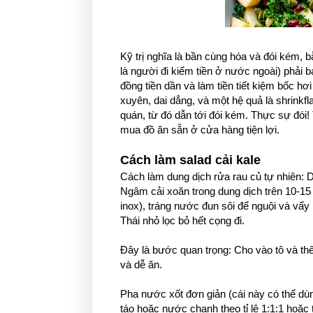
Kỹ trị nghĩa là bần cùng hóa và đói kém, bằ
là người đi kiếm tiền ở nước ngoài) phải b
đồng tiền dần và làm tiền tiết kiệm bốc h
xuyên, dai dẳng, và một hệ quả là shrinkf
quán, từ đó dẫn tới đói kém. Thực sự đói! 
mua đồ ăn sẵn ở cửa hàng tiện lợi.
Cách làm salad cải kale
Cách làm dung dịch rửa rau củ tự nhiên: 
Ngâm cải xoăn trong dung dịch trên 10-15
inox), tráng nước đun sôi để nguội và vẩy l
Thái nhỏ lọc bỏ hết cọng đi.
Đây là bước quan trọng: Cho vào tô và t
và dễ ăn.
Pha nước xốt đơn giản (cái này có thể d
táo hoặc nước chanh theo tỉ lệ 1:1:1 hoặc 