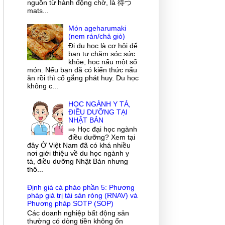
nguồn từ hành động chờ, là 待つ
mats...
Món ageharumaki
(nem rán/chả giò)
Đi du học là cơ hội để
bạn tự chăm sóc sức
khỏe, học nấu một số
món. Nếu bạn đã có kiến thức nấu
ăn rồi thì cố gắng phát huy. Du học
không c...
HỌC NGÀNH Y TÁ,
ĐIỀU DƯỠNG TẠI
NHẬT BẢN
⇒ Học đại học ngành
điều dưỡng? Xem tại
đây Ở Việt Nam đã có khá nhiều
nơi giới thiệu về du học ngành y
tá, điều dưỡng Nhật Bản nhưng
thô...
Định giá cà pháo phần 5: Phương
pháp giá trị tài sản ròng (RNAV) và
Phương pháp SOTP (SOP)
Các doanh nghiệp bất động sản
thường có dòng tiền không ổn