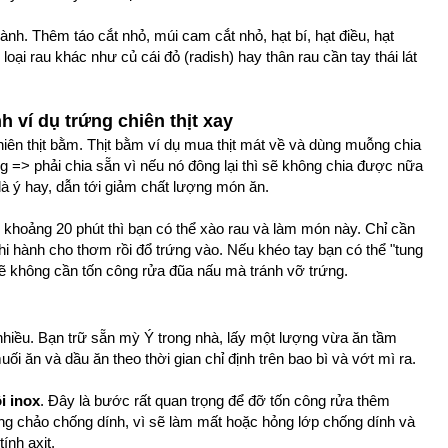
nh. Thêm táo cắt nhỏ, múi cam cắt nhỏ, hạt bí, hạt điều, hạt
oại rau khác như củ cái đỏ (radish) hay thân rau cần tay thái lát
 ví dụ trứng chiên thịt xay
hiên thịt bằm. Thịt bằm ví dụ mua thịt mát về và dùng muỗng chia
ng => phải chia sẵn vì nếu nó đông lại thì sẽ không chia được nữa
 là ý hay, dẫn tới giảm chất lượng món ăn.
 khoảng 20 phút thì bạn có thể xào rau và làm món này. Chỉ cần
hi hành cho thơm rồi đổ trứng vào. Nếu khéo tay bạn có thể "tung
ì sẽ không cần tốn công rửa đũa nấu mà tránh vỡ trứng.
hiều. Bạn trữ sẵn mỳ Ý trong nhà, lấy một lượng vừa ăn tầm
uối ăn và dầu ăn theo thời gian chỉ định trên bao bì và vớt mì ra.
i inox
. Đây là bước rất quan trọng để đỡ tốn công rửa thêm
ong chảo chống dính, vì sẽ làm mất hoặc hỏng lớp chống dính và
ính axit.