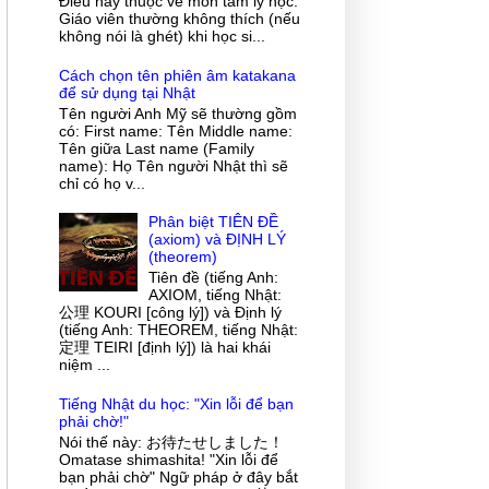
Điều này thuộc về môn tâm lý học.
Giáo viên thường không thích (nếu
không nói là ghét) khi học si...
Cách chọn tên phiên âm katakana
để sử dụng tại Nhật
Tên người Anh Mỹ sẽ thường gồm
có: First name: Tên Middle name:
Tên giữa Last name (Family
name): Họ Tên người Nhật thì sẽ
chỉ có họ v...
Phân biệt TIÊN ĐỀ
(axiom) và ĐỊNH LÝ
(theorem)
Tiên đề (tiếng Anh:
AXIOM, tiếng Nhật:
公理 KOURI [công lý]) và Định lý
(tiếng Anh: THEOREM, tiếng Nhật:
定理 TEIRI [định lý]) là hai khái
niệm ...
Tiếng Nhật du học: "Xin lỗi để bạn
phải chờ!"
Nói thế này: お待たせしました！
Omatase shimashita! "Xin lỗi để
bạn phải chờ" Ngữ pháp ở đây bắt