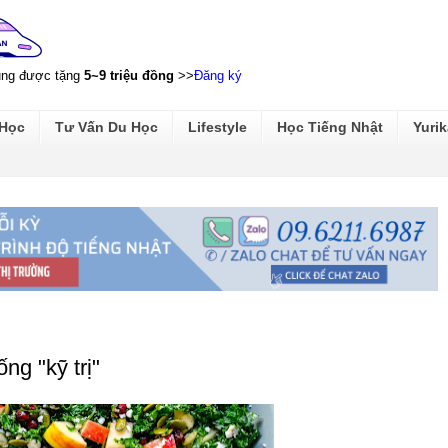
ũng được tặng
5~9 triệu đồng
>>
Đăng ký
 Học
Tư Vấn Du Học
Lifestyle
Học Tiếng Nhật
Yurik
ng "kỹ trị"