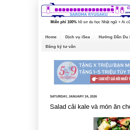
Miễn phí 100%
hồ sơ du học Nhật ngữ + Ai c
Home
Dịch vụ iSea
Hướng Dẫn Du
Đăng ký tư vấn
SATURDAY, JANUARY 24, 2026
Salad cải kale và món ăn chố