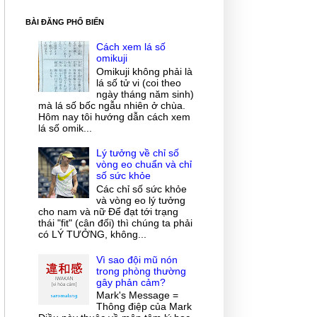
BÀI ĐĂNG PHỔ BIẾN
Cách xem lá số
omikuji
Omikuji không phải là
lá số tử vi (coi theo
ngày tháng năm sinh)
mà lá số bốc ngẫu nhiên ở chùa.
Hôm nay tôi hướng dẫn cách xem
lá số omik...
Lý tưởng về chỉ số
vòng eo chuẩn và chỉ
số sức khỏe
Các chỉ số sức khỏe
và vòng eo lý tưởng
cho nam và nữ Để đạt tới trạng
thái "fit" (cân đối) thì chúng ta phải
có LÝ TƯỞNG, không...
Vì sao đội mũ nón
trong phòng thường
gây phản cảm?
Mark's Message =
Thông điệp của Mark