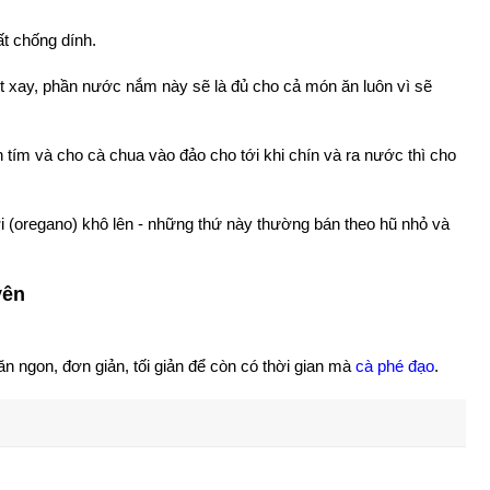
ất chống dính.
ịt xay, phần nước nắm này sẽ là đủ cho cả món ăn luôn vì sẽ
 tím và cho cà chua vào đảo cho tới khi chín và ra nước thì cho
ới (oregano) khô lên - những thứ này thường bán theo hũ nhỏ và
yên
ăn ngon, đơn giản, tối giản để còn có thời gian mà
cà phé đạo
.