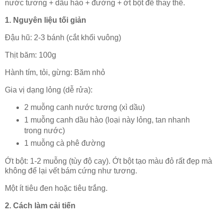
nước tương + dầu hào + đường + ớt bột để thay thế.
1. Nguyên liệu tối giản
Đậu hũ: 2-3 bánh (cắt khối vuông)
Thịt băm: 100g
Hành tím, tỏi, gừng: Băm nhỏ
Gia vị dạng lỏng (dễ rửa):
2 muỗng canh nước tương (xì dầu)
1 muỗng canh dầu hào (loại này lỏng, tan nhanh
trong nước)
1 muỗng cà phê đường
Ớt bột: 1-2 muỗng (tùy độ cay). Ớt bột tạo màu đỏ rất đẹp mà
không để lại vết bám cứng như tương.
Một ít tiêu đen hoặc tiêu trắng.
2. Cách làm cải tiến