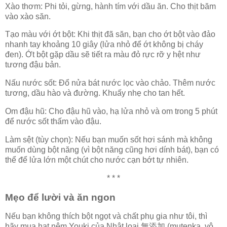
Xào thơm: Phi tỏi, gừng, hành tím với dầu ăn. Cho thịt băm
vào xào săn.
Tạo màu với ớt bột: Khi thịt đã săn, bạn cho ớt bột vào đảo
nhanh tay khoảng 10 giây (lửa nhỏ để ớt không bị cháy
đen). Ớt bột gặp dầu sẽ tiết ra màu đỏ rực rỡ y hệt như
tương đậu bản.
Nấu nước sốt: Đổ nửa bát nước lọc vào chảo. Thêm nước
tương, dầu hào và đường. Khuấy nhẹ cho tan hết.
Om đậu hũ: Cho đậu hũ vào, hạ lửa nhỏ và om trong 5 phút
để nước sốt thấm vào đậu.
Làm sệt (tùy chọn): Nếu bạn muốn sốt hơi sánh mà không
muốn dùng bột năng (vì bột năng cũng hơi dính bát), bạn có
thể để lửa lớn một chút cho nước cạn bớt tự nhiên.
* * *
Mẹo để lười và ăn ngon
Nếu bạn không thích bột ngọt và chất phụ gia như tôi, thì
hãy mua hạt nêm Youki của Nhật loại 無添加 (mutenka, vô