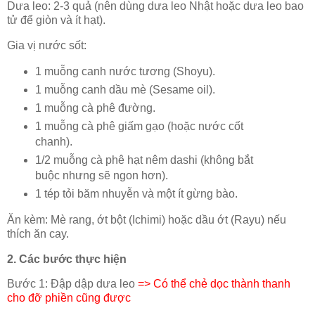
Dưa leo: 2-3 quả (nên dùng dưa leo Nhật hoặc dưa leo bao
tử để giòn và ít hạt).
Gia vị nước sốt:
1 muỗng canh nước tương (Shoyu).
1 muỗng canh dầu mè (Sesame oil).
1 muỗng cà phê đường.
1 muỗng cà phê giấm gạo (hoặc nước cốt
chanh).
1/2 muỗng cà phê hạt nêm dashi (không bắt
buộc nhưng sẽ ngon hơn).
1 tép tỏi băm nhuyễn và một ít gừng bào.
Ăn kèm: Mè rang, ớt bột (Ichimi) hoặc dầu ớt (Rayu) nếu
thích ăn cay.
2. Các bước thực hiện
Bước 1: Đập dập dưa leo
=> Có thể chẻ dọc thành thanh
cho đỡ phiền cũng được