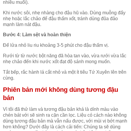
nhiều muối).
Khi nước sôi, nhẹ nhàng cho đậu hũ vào. Dùng muỗng đẩy
nhẹ hoặc lắc chảo để đậu thấm xốt, tránh dùng đũa đảo
mạnh làm nát đậu.
Bước 4: Làm sệt và hoàn thiện
Để lửa nhỏ liu riu khoảng 3-5 phút cho đậu thấm vị.
Rưới từ từ nước bột năng đã hòa tan vào, vừa rưới vừa lắc
nhẹ chảo đến khi nước xốt đạt độ sánh mong muốn.
Tắt bếp, rắc hành lá cắt nhỏ và một ít tiêu Tứ Xuyên lên trên
cùng.
Phiên bản mới không dùng tương đậu
bản
Vì tôi đã thử làm và tương đậu bản khá là dính màu vào
chén bát với sẽ sinh ra cặn cần lọc. Liệu có cách nào không
dùng tương đậu bản mà vẫn nấu được, với mùi vị bớt mạnh
hơn không? Dưới đây là cách cải tiến: Chúng ta sẽ dùng