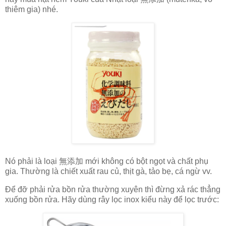
thiêm gia) nhé.
Nó phải là loại 無添加 mới không có bột ngọt và chất phụ
gia. Thường là chiết xuất rau củ, thịt gà, tảo bẹ, cá ngừ vv.
Để đỡ phải rửa bồn rửa thường xuyên thì đừng xả rác thẳng
xuống bồn rửa. Hãy dùng rây lọc inox kiểu này để lọc trước: