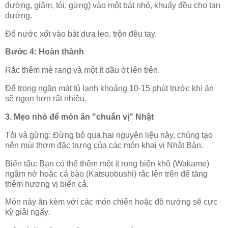
đường, giấm, tỏi, gừng) vào một bát nhỏ, khuấy đều cho tan
đường.
Đổ nước xốt vào bát dưa leo, trộn đều tay.
Bước 4: Hoàn thành
Rắc thêm mè rang và một ít dầu ớt lên trên.
Để trong ngăn mát tủ lạnh khoảng 10-15 phút trước khi ăn
sẽ ngon hơn rất nhiều.
3. Mẹo nhỏ để món ăn "chuẩn vị" Nhật
Tỏi và gừng: Đừng bỏ qua hai nguyên liệu này, chúng tạo
nên mùi thơm đặc trưng của các món khai vị Nhật Bản.
Biến tấu: Bạn có thể thêm một ít rong biển khô (Wakame)
ngâm nở hoặc cá bào (Katsuobushi) rắc lên trên để tăng
thêm hương vị biển cả.
Món này ăn kèm với các món chiên hoặc đồ nướng sẽ cực
kỳ giải ngấy.