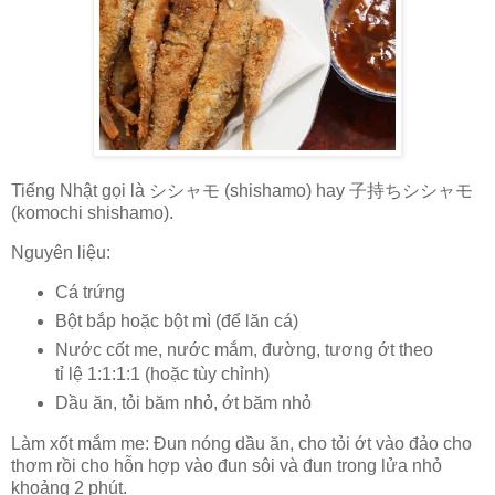
Tiếng Nhật gọi là シシャモ (shishamo) hay 子持ちシシャモ
(komochi shishamo).
Nguyên liệu:
Cá trứng
Bột bắp hoặc bột mì (để lăn cá)
Nước cốt me, nước mắm, đường, tương ớt theo
tỉ lệ 1:1:1:1 (hoặc tùy chỉnh)
Dầu ăn, tỏi băm nhỏ, ớt băm nhỏ
Làm xốt mắm me: Đun nóng dầu ăn, cho tỏi ớt vào đảo cho
thơm rồi cho hỗn hợp vào đun sôi và đun trong lửa nhỏ
khoảng 2 phút.