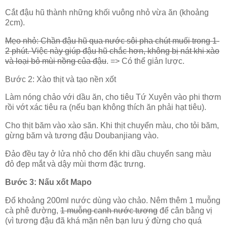
Cắt đậu hũ thành những khối vuông nhỏ vừa ăn (khoảng
2cm).
Mẹo nhỏ: Chần đậu hũ qua nước sôi pha chút muối trong 1-
2 phút. Việc này giúp đậu hũ chắc hơn, không bị nát khi xào
và loại bỏ mùi nồng của đậu
. => Có thể giản lược.
Bước 2: Xào thịt và tạo nền xốt
Làm nóng chảo với dầu ăn, cho tiêu Tứ Xuyên vào phi thơm
rồi vớt xác tiêu ra (nếu bạn không thích ăn phải hạt tiêu).
Cho thịt băm vào xào săn. Khi thịt chuyển màu, cho tỏi băm,
gừng băm và tương đậu Doubanjiang vào.
Đảo đều tay ở lửa nhỏ cho đến khi dầu chuyển sang màu
đỏ đẹp mắt và dậy mùi thơm đặc trưng.
Bước 3: Nấu xốt Mapo
Đổ khoảng 200ml nước dùng vào chảo. Nêm thêm 1 muỗng
cà phê đường,
1 muỗng canh nước tương
để cân bằng vị
(vì tương đậu đã khá mặn nên bạn lưu ý đừng cho quá