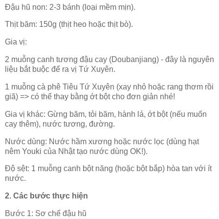
Đậu hũ non: 2-3 bánh (loại mềm mịn).
Thịt băm: 150g (thịt heo hoặc thịt bò).
Gia vị:
2 muỗng canh tương đậu cay (Doubanjiang) - đây là nguyên
liệu bắt buộc để ra vị Tứ Xuyên.
1 muỗng cà phê Tiêu Tứ Xuyên (xay nhỏ hoặc rang thơm rồi
giã) => có thể thay bằng ớt bột cho đơn giản nhé!
Gia vị khác: Gừng băm, tỏi băm, hành lá, ớt bột (nếu muốn
cay thêm), nước tương, đường.
Nước dùng: Nước hầm xương hoặc nước lọc (dùng hạt
nêm Youki của Nhật tạo nước dùng OK!).
Độ sệt: 1 muỗng canh bột năng (hoặc bột bắp) hòa tan với ít
nước.
2. Các bước thực hiện
Bước 1: Sơ chế đậu hũ