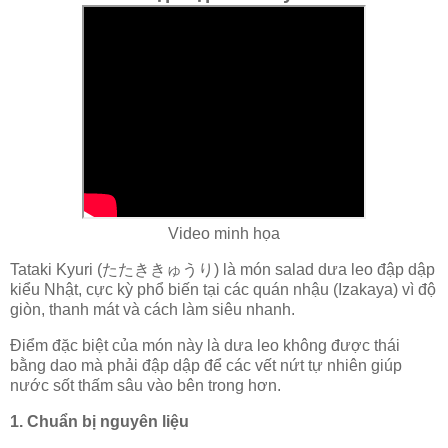
Video minh họa
Tataki Kyuri (たたききゅうり) là món salad dưa leo đập dập
kiểu Nhật, cực kỳ phổ biến tại các quán nhậu (Izakaya) vì độ
giòn, thanh mát và cách làm siêu nhanh.
Điểm đặc biệt của món này là dưa leo không được thái
bằng dao mà phải đập dập để các vết nứt tự nhiên giúp
nước sốt thấm sâu vào bên trong hơn.
1. Chuẩn bị nguyên liệu