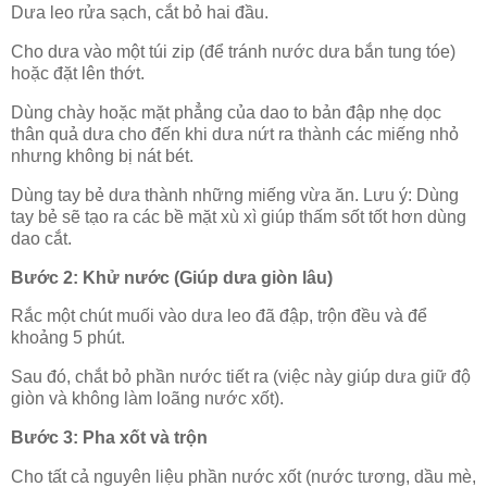
Dưa leo rửa sạch, cắt bỏ hai đầu.
Cho dưa vào một túi zip (để tránh nước dưa bắn tung tóe)
hoặc đặt lên thớt.
Dùng chày hoặc mặt phẳng của dao to bản đập nhẹ dọc
thân quả dưa cho đến khi dưa nứt ra thành các miếng nhỏ
nhưng không bị nát bét.
Dùng tay bẻ dưa thành những miếng vừa ăn. Lưu ý: Dùng
tay bẻ sẽ tạo ra các bề mặt xù xì giúp thấm sốt tốt hơn dùng
dao cắt.
Bước 2: Khử nước (Giúp dưa giòn lâu)
Rắc một chút muối vào dưa leo đã đập, trộn đều và để
khoảng 5 phút.
Sau đó, chắt bỏ phần nước tiết ra (việc này giúp dưa giữ độ
giòn và không làm loãng nước xốt).
Bước 3: Pha xốt và trộn
Cho tất cả nguyên liệu phần nước xốt (nước tương, dầu mè,