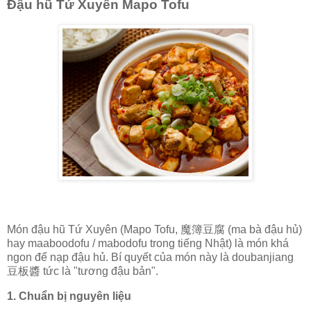
Đậu hũ Tứ Xuyên Mapo Tofu
Món đậu hũ Tứ Xuyên (Mapo Tofu, 魔簿豆腐 (ma bà đậu hủ)
hay maaboodofu / mabodofu trong tiếng Nhật) là món khá
ngon để nạp đậu hủ. Bí quyết của món này là doubanjiang
豆板醬 tức là "tương đậu bản".
1. Chuẩn bị nguyên liệu