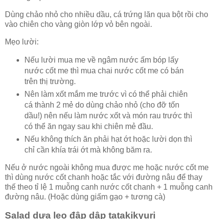
Dùng chảo nhỏ cho nhiều dầu, cá trứng lăn qua bột rồi cho
vào chiên cho vàng giòn lớp vỏ bên ngoài.
Mẹo lười:
Nếu lười mua me về ngâm nước ấm bóp lấy
nước cốt me thì mua chai nước cốt me có bán
trên thị trường.
Nên làm xốt mắm me trước vì có thể phải chiên
cá thành 2 mẻ do dùng chảo nhỏ (cho đỡ tốn
dầu!) nên nếu làm nước xốt và món rau trước thì
có thể ăn ngay sau khi chiên mẻ đầu.
Nếu không thích ăn phải hạt ớt hoặc lười dọn thì
chỉ cần khía trái ớt mà không băm ra.
Nếu ở nước ngoài không mua được me hoặc nước cốt me
thì dùng nước cốt chanh hoặc tắc với đường nâu để thay
thế theo tỉ lệ 1 muỗng canh nước cốt chanh + 1 muỗng canh
đường nâu. (Hoặc dùng giấm gạo + tương cà)
Salad dưa leo đập dập tatakikyuri