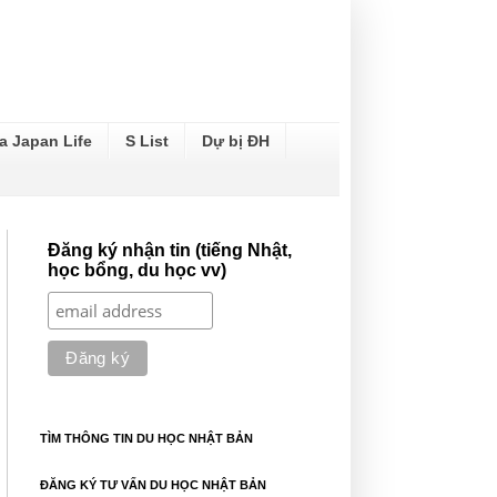
a Japan Life
S List
Dự bị ĐH
Đăng ký nhận tin (tiếng Nhật,
học bổng, du học vv)
TÌM THÔNG TIN DU HỌC NHẬT BẢN
ĐĂNG KÝ TƯ VẤN DU HỌC NHẬT BẢN