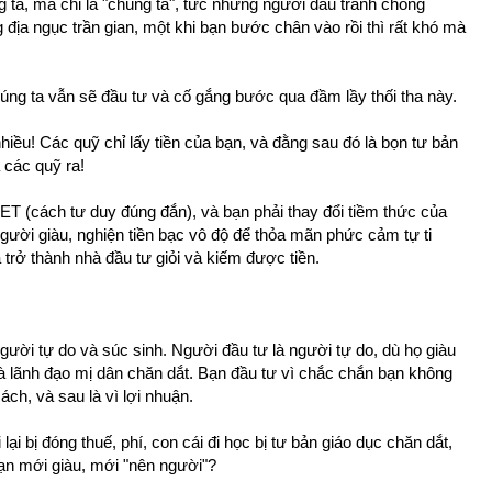
g ta, mà chỉ là "chúng ta", tức những người đấu tranh chống
ịa ngục trần gian, một khi bạn bước chân vào rồi thì rất khó mà
húng ta vẫn sẽ đầu tư và cố gắng bước qua đầm lầy thối tha này.
hiều! Các quỹ chỉ lấy tiền của bạn, và đằng sau đó là bọn tư bản
a các quỹ ra!
ET (cách tư duy đúng đắn), và bạn phải thay đổi tiềm thức của
gười giàu, nghiện tiền bạc vô độ để thỏa mãn phức cảm tự ti
 trở thành nhà đầu tư giỏi và kiếm được tiền.
Người tự do và súc sinh. Người đầu tư là người tự do, dù họ giàu
và lãnh đạo mị dân chăn dắt. Bạn đầu tư vì chắc chắn bạn không
ch, và sau là vì lợi nhuận.
i lại bị đóng thuế, phí, con cái đi học bị tư bản giáo dục chăn dắt,
 bạn mới giàu, mới "nên người"?