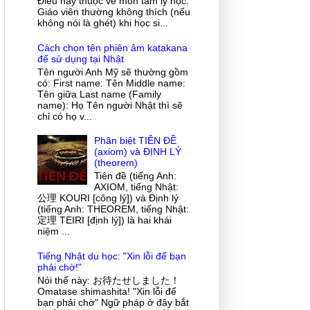
Điều này thuộc về môn tâm lý học.
Giáo viên thường không thích (nếu
không nói là ghét) khi học si...
Cách chọn tên phiên âm katakana
để sử dụng tại Nhật
Tên người Anh Mỹ sẽ thường gồm
có: First name: Tên Middle name:
Tên giữa Last name (Family
name): Họ Tên người Nhật thì sẽ
chỉ có họ v...
Phân biệt TIÊN ĐỀ
(axiom) và ĐỊNH LÝ
(theorem)
Tiên đề (tiếng Anh:
AXIOM, tiếng Nhật:
公理 KOURI [công lý]) và Định lý
(tiếng Anh: THEOREM, tiếng Nhật:
定理 TEIRI [định lý]) là hai khái
niệm ...
Tiếng Nhật du học: "Xin lỗi để bạn
phải chờ!"
Nói thế này: お待たせしました！
Omatase shimashita! "Xin lỗi để
bạn phải chờ" Ngữ pháp ở đây bắt