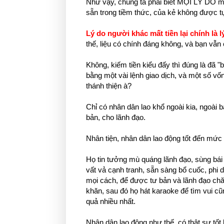
Như vậy, chúng ta phải biết MỌI LÝ DO m
sẵn trong tiềm thức, của kẻ không được tự
Lý do người khác mất tiền lại chính là 
thế, liệu có chính đáng không, và bạn vẫn 
Không, kiếm tiền kiểu đấy thì đúng là đã "
bằng một vài lệnh giao dịch, và một số
thánh thiện à?
Chỉ có nhân dân lao khổ ngoài kia, ngoài bản
bản, cho lãnh đạo.
Nhân tiện, nhân dân lao động tốt đến mức
Họ tin tưởng mù quáng lãnh đạo, sùng bái 
vất vả cạnh tranh, sẵn sàng bổ cuốc, phi 
mọi cách, để được tư bản và lãnh đạo chăn
khăn, sau đó họ hát karaoke để tìm vui c
quả nhiều nhất.
Nhân dân lao động như thế, có thật sự tốt