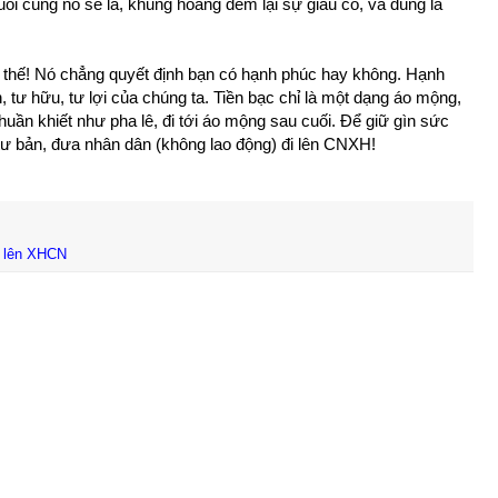
ối cùng nó sẽ là, khủng hoảng đem lại sự giàu có, và đúng là
 thế! Nó chẳng quyết định bạn có hạnh phúc hay không. Hạnh
, tư hữu, tư lợi của chúng ta. Tiền bạc chỉ là một dạng áo mộng,
huần khiết như pha lê, đi tới áo mộng sau cuối. Để giữ gìn sức
ư bản, đưa nhân dân (không lao động) đi lên CNXH!
i lên XHCN