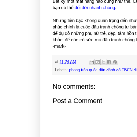
Bất kỳ một mặt hàng nào cũng như thế. Cu
bạn có thể
đổi đời nhanh chóng
.
Nhưng tiền bạc không quan trọng đến như
phúc chính là cuộc đấu tranh chống tư bản
để dụ dỗ những phụ nữ trẻ, đẹp, tâm hồn t
khỏe, để còn có sức mà đấu tranh chống t
-mark-
at
11:24 AM
Labels:
phong trào quốc dân đánh đổ TBCN đ
No comments:
Post a Comment