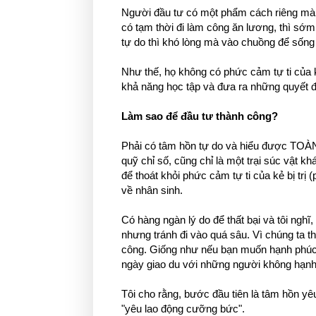
Người đầu tư có một phẩm cách riêng mà h
có tạm thời đi làm công ăn lương, thì sớm
tự do thì khó lòng mà vào chuồng để sống
Như thế, họ không có phức cảm tự ti của kẻ
khả năng học tập và đưa ra những quyết đị
Làm sao để đầu tư thành công?
Phải có tâm hồn tự do và hiểu được TOÀN
quỹ chỉ số, cũng chỉ là một trại súc vật k
để thoát khỏi phức cảm tự ti của kẻ bị trị 
về nhân sinh.
Có hàng ngàn lý do để thất bại và tôi ngh
nhưng tránh đi vào quá sâu. Vì chúng ta t
công. Giống như nếu bạn muốn hạnh phúc,
ngày giao du với những người không hạnh p
Tôi cho rằng, bước đầu tiên là tâm hồn y
"yêu lao động cưỡng bức".