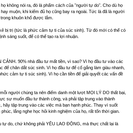
ọ không nói ra, đó là phẩm cách của "người tự do". Cho dù họ
 hay muộn, khi kiếm đủ họ cũng bay ra ngoài. Tức là đã là người
 trong khuôn khổ được lắm.
 bị trị (tức là phức cảm tự ti của súc sinh). Từ đó mới có thể có
nh sáng suốt, để có thể tạo ra lợi nhuận.
 CẢNH. 90% nhà đầu tư mất tiền, vì sao? Vì họ đầu tư vào các
hác để chăn dắt súc sinh. Vì họ đầu tư để cố gắng làm giàu nhanh,
(phức cảm tự ti súc sinh). Vì họ cần tiền để giải quyết các vấn đề
ĩ, mỗi người chúng ta nên điểm danh một lượt MỌI LÝ DO thất bại,
hực sự muốn đầu tư thành công, và phải tập trung vào thành
 hãy tập trung vào các việc mà bạn hạnh phúc. Thay vì suốt
húc, lắng nghe học hỏi kinh nghiệm của họ, rất tốn thời gian.
êu tự do, chứ không phải YÊU LAO ĐỘNG, mà thực chất lại là