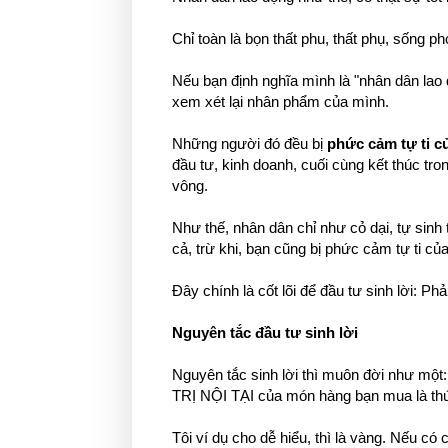
Chỉ toàn là bọn thất phu, thất phụ, sống p
Nếu bạn định nghĩa mình là "nhân dân lao 
xem xét lại nhân phẩm của mình.
Những người đó đều bị
phức cảm tự ti của
đầu tư, kinh doanh, cuối cùng kết thúc tr
vông.
Như thế, nhân dân chỉ như cỏ dại, tự sinh
cả, trừ khi, bạn cũng bị phức cảm tự ti của 
Đây chính là cốt lõi để đầu tư sinh lời: 
Nguyên tắc đầu tư sinh lời
Nguyên tắc sinh lời thì muôn đời như mộ
TRỊ NỘI TẠI của món hàng bạn mua là thứ 
Tôi ví dụ cho dễ hiểu, thì là vàng. Nếu có 