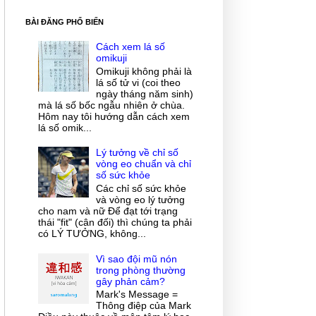
BÀI ĐĂNG PHỔ BIẾN
Cách xem lá số
omikuji
Omikuji không phải là
lá số tử vi (coi theo
ngày tháng năm sinh)
mà lá số bốc ngẫu nhiên ở chùa.
Hôm nay tôi hướng dẫn cách xem
lá số omik...
Lý tưởng về chỉ số
vòng eo chuẩn và chỉ
số sức khỏe
Các chỉ số sức khỏe
và vòng eo lý tưởng
cho nam và nữ Để đạt tới trạng
thái "fit" (cân đối) thì chúng ta phải
có LÝ TƯỞNG, không...
Vì sao đội mũ nón
trong phòng thường
gây phản cảm?
Mark's Message =
Thông điệp của Mark