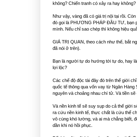
không? Chiến tranh có xảy ra hay không? 
Như vậy, vàng đã có giá trị nội tại rồi. C
đó gọi là PHƯƠNG PHÁP ĐẦU TƯ, bạn phải
mình. Nếu chỉ sao chép thì không hiệu quả
GIÁ TRỊ QUAN, theo cách như thế, bắt
đã nói ở trên).
Bạn là người tự do hướng tới tự do, hay l
lợi lộc?
Các chế độ độc tài đây đó trên thế giới ch
quốc tế thông qua vốn vay từ Ngân Hàng 
nguyên và choảng nhau chí tử. Và tiền sẽ đ
Và nền kinh tế sẽ suy sụp do cả thế giới
ra cứu nền kinh tế, thực chất là cứu thể c
vô cùng khó lường, và ai mà chẳng biết, để
dần khi nó hồi phục.