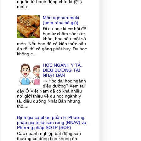
nguồn từ hành động chờ, là 待つ
mats...
Món ageharumaki
(nem rán/chả giò)
Đi du học là cơ hội để
bạn tự chăm sóc sức
khỏe, học nấu một số
món. Nếu bạn đã có kiến thức nấu
ăn rồi thì cố gắng phát huy. Du học
không c...
HỌC NGÀNH Y TÁ,
ĐIỀU DƯỠNG TẠI
NHẬT BẢN
⇒ Học đại học ngành
điều dưỡng? Xem tại
đây Ở Việt Nam đã có khá nhiều
nơi giới thiệu về du học ngành y
tá, điều dưỡng Nhật Bản nhưng
thô...
Định giá cà pháo phần 5: Phương
pháp giá trị tài sản ròng (RNAV) và
Phương pháp SOTP (SOP)
Các doanh nghiệp bất động sản
thường có dòng tiền không ổn