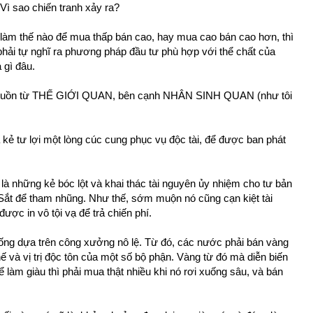
Vì sao chiến tranh xảy ra?
òn làm thế nào để mua thấp bán cao, hay mua cao bán cao hơn, thì
 tự nghĩ ra phương pháp đầu tư phù hợp với thể chất của
 gì đâu.
 nguồn từ THẾ GIỚI QUAN, bên cạnh NHÂN SINH QUAN (như tôi
à kẻ tư lợi một lòng cúc cung phục vụ độc tài, để được ban phát
ỉ là những kẻ bóc lột và khai thác tài nguyên ủy nhiệm cho tư bản
Sắt để tham nhũng. Như thế, sớm muộn nó cũng cạn kiệt tài
ược in vô tội vạ để trả chiến phí.
 sống dựa trên công xưởng nô lệ. Từ đó, các nước phải bán vàng
hế và vị trị độc tôn của một số bộ phận. Vàng từ đó mà diễn biến
 làm giàu thì phải mua thật nhiều khi nó rơi xuống sâu, và bán