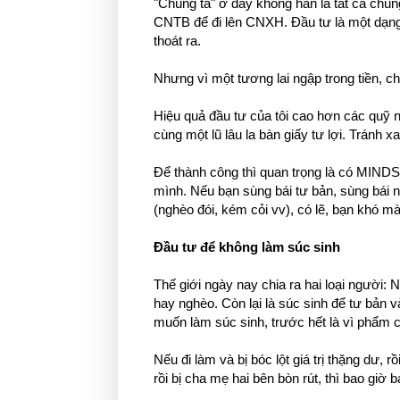
"Chúng ta" ở đây không hẳn là tất cả chún
CNTB để đi lên CNXH. Đầu tư là một dạng đ
thoát ra.
Nhưng vì một tương lai ngập trong tiền, c
Hiệu quả đầu tư của tôi cao hơn các quỹ n
cùng một lũ lâu la bàn giấy tư lợi. Tránh x
Để thành công thì quan trọng là có MINDS
mình. Nếu bạn sùng bái tư bản, sùng bái n
(nghèo đói, kém cỏi vv), có lẽ, bạn khó mà
Đầu tư để không làm súc sinh
Thế giới ngày nay chia ra hai loại người: 
hay nghèo. Còn lại là súc sinh để tư bản 
muốn làm súc sinh, trước hết là vì phẩm cá
Nếu đi làm và bị bóc lột giá trị thặng dư, rồ
rồi bị cha mẹ hai bên bòn rút, thì bao giờ