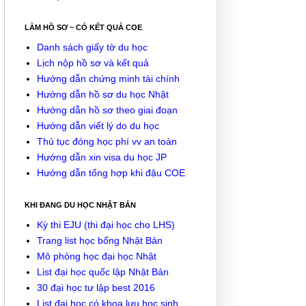
LÀM HỒ SƠ ~ CÓ KẾT QUẢ COE
Danh sách giấy tờ du học
Lịch nộp hồ sơ và kết quả
Hướng dẫn chứng minh tài chính
Hướng dẫn hồ sơ du học Nhật
Hướng dẫn hồ sơ theo giai đoạn
Hướng dẫn viết lý do du học
Thủ tục đóng học phí vv an toàn
Hướng dẫn xin visa du học JP
Hướng dẫn tổng hợp khi đậu COE
KHI ĐANG DU HỌC NHẬT BẢN
Kỳ thi EJU (thi đại học cho LHS)
Trang list học bổng Nhật Bản
Mô phỏng học đại học Nhật
List đại học quốc lập Nhật Bản
30 đại học tư lập best 2016
List đại học có khoa lưu học sinh