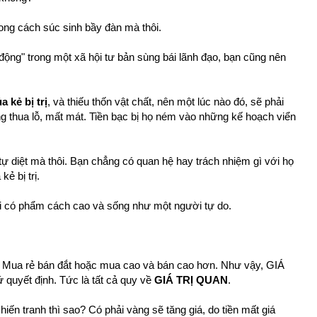
hong cách súc sinh bầy đàn mà thôi.
động" trong một xã hội tư bản sùng bái lãnh đạo, bạn cũng nên
 kẻ bị trị
, và thiếu thốn vật chất, nên một lúc nào đó, sẽ phải
ong thua lỗ, mất mát. Tiền bạc bị họ ném vào những kế hoạch viển
 tự diệt mà thôi. Bạn chẳng có quan hệ hay trách nhiệm gì với họ
kẻ bị trị.
Phải có phẩm cách cao và sống như một người tự do.
t: Mua rẻ bán đắt hoặc mua cao và bán cao hơn. Như vậy, GIÁ
quyết định. Tức là tất cả quy về
GIÁ TRỊ QUAN
.
chiến tranh thì sao? Có phải vàng sẽ tăng giá, do tiền mất giá