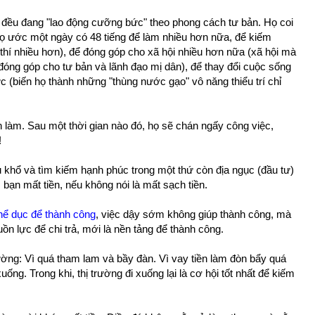
đều đang "lao động cưỡng bức" theo phong cách tư bản. Họ coi
 Họ ước một ngày có 48 tiếng để làm nhiều hơn nữa, để kiếm
thí nhiều hơn), để đóng góp cho xã hội nhiều hơn nữa (xã hội mà
 đóng góp cho tư bản và lãnh đạo mị dân), để thay đổi cuộc sống
 (biến họ thành những "thùng nước gạo" vô năng thiểu trí chỉ
 làm. Sau một thời gian nào đó, họ sẽ chán ngấy công việc,
!
u khổ và tìm kiếm hạnh phúc trong một thứ còn địa ngục (đầu tư)
bạn mất tiền, nếu không nói là mất sạch tiền.
hể dục để thành công
, việc dậy sớm không giúp thành công, mà
n lực để chi trả, mới là nền tảng để thành công.
 trường: Vì quá tham lam và bầy đàn. Vì vay tiền làm đòn bẩy quá
uống. Trong khi, thị trường đi xuống lại là cơ hội tốt nhất để kiếm