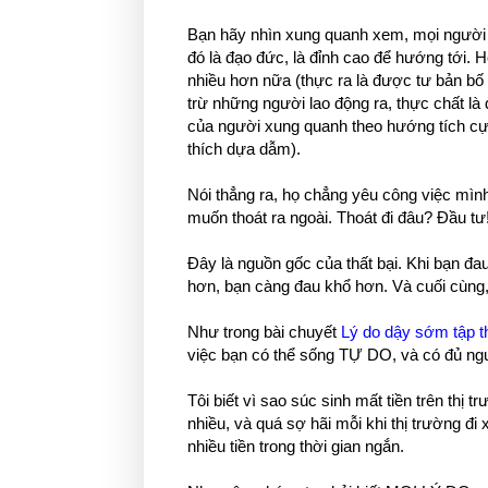
Bạn hãy nhìn xung quanh xem, mọi người 
đó là đạo đức, là đỉnh cao để hướng tới.
nhiều hơn nữa (thực ra là được tư bản bố 
trừ những người lao động ra, thực chất là
của người xung quanh theo hướng tích cực
thích dựa dẫm).
Nói thẳng ra, họ chẳng yêu công việc mình
muốn thoát ra ngoài. Thoát đi đâu? Đầu tư
Đây là nguồn gốc của thất bại. Khi bạn đa
hơn, bạn càng đau khổ hơn. Và cuối cùng, 
Như trong bài chuyết
Lý do dậy sớm tập t
việc bạn có thể sống TỰ DO, và có đủ nguồ
Tôi biết vì sao súc sinh mất tiền trên thị
nhiều, và quá sợ hãi mỗi khi thị trường đi x
nhiều tiền trong thời gian ngắn.