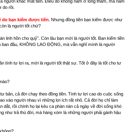
à người khác mất tiền. Điều đó không nằm ở lòng tham, mà nằm
 do rồi.
lý do bạn kiếm được tiền
. Nhưng đồng tiền bạn kiếm được như
còn là người tốt chứ?
bán linh hồn cho quỷ". Còn lâu bạn mới là người tốt. Bạn kiếm tiền
 vốn ban đầu, KHÔNG LAO ĐỘNG, mà vẫn nghĩ mình là người
 tính tư lợi ra, mới là người tốt thật sự. Tốt ở đây là tốt cho tư
 nào?
tư bản, cả đời chạy theo đồng tiền. Tính tư lợi cao do cuộc sống
dao vào người nhau vì những lợi ích rất nhỏ. Cả đời họ chỉ làm
 dắt, rồi chính họ lại kêu ca phàn nàn cả ngày về đời sống khó
ũng như trả thù đời, mà hàng xóm là những người phải gánh hậu
 không?