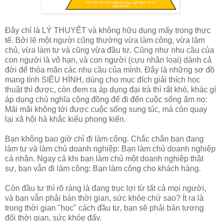
Đây chỉ là LÝ THUYẾT và không hữu dụng mấy trong thực
tế. Bởi lẽ một người cũng thường vừa làm công, vừa làm
chủ, vừa làm tư và cũng vừa đầu tư. Cũng như nhu cầu của
con người là vô hạn, và con người (cựu nhân loại) dành cả
đời để thỏa mãn các nhu cầu của mình. Đây là những sơ đồ
mang tính SIÊU HÌNH, dùng cho mục đích giải thích học
thuật thì được, còn đem ra áp dụng đại trà thì rất khó, khác gì
áp dụng chủ nghĩa cộng đồng để đi đến cuộc sống ấm no:
Mãi mãi không tới được cuộc sống sung túc, mà còn quay
lại xã hội hà khắc kiểu phong kiến.
Bạn không bao giờ chỉ đi làm công. Chắc chắn bạn đang
làm tư và làm chủ doanh nghiệp: Bạn làm chủ doanh nghiệp
cá nhân. Ngay cả khi bạn làm chủ một doanh nghiệp thật
sự, bạn vẫn đi làm công: Bạn làm công cho khách hàng.
Còn đầu tư thì rõ ràng là đang trục lợi từ tất cả mọi người,
và bạn vẫn phải bán thời gian, sức khỏe chứ sao? Ít ra là
trong thời gian "học" cách đầu tư, bạn sẽ phải bán tương
đối thời gian, sức khỏe đấy.