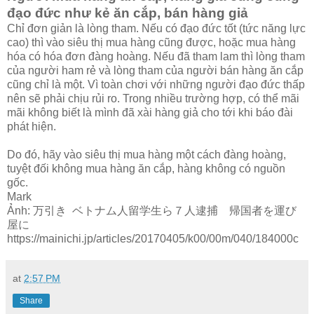
đạo đức như kẻ ăn cắp, bán hàng giả
Chỉ đơn giản là lòng tham. Nếu có đạo đức tốt (tức năng lực
cao) thì vào siêu thị mua hàng cũng được, hoặc mua hàng
hóa có hóa đơn đàng hoàng. Nếu đã tham lam thì lòng tham
của người ham rẻ và lòng tham của người bán hàng ăn cắp
cũng chỉ là một. Vì toàn chơi với những người đạo đức thấp
nên sẽ phải chịu rủi ro. Trong nhiều trường hợp, có thể mãi
mãi không biết là mình đã xài hàng giả cho tới khi báo đài
phát hiện.
Do đó, hãy vào siêu thị mua hàng một cách đàng hoàng,
tuyệt đối không mua hàng ăn cắp, hàng không có nguồn
gốc.
Mark
Ảnh: 万引き ベトナム人留学生ら７人逮捕 帰国者を運び
屋に
https://mainichi.jp/articles/20170405/k00/00m/040/184000c
at
2:57 PM
Share