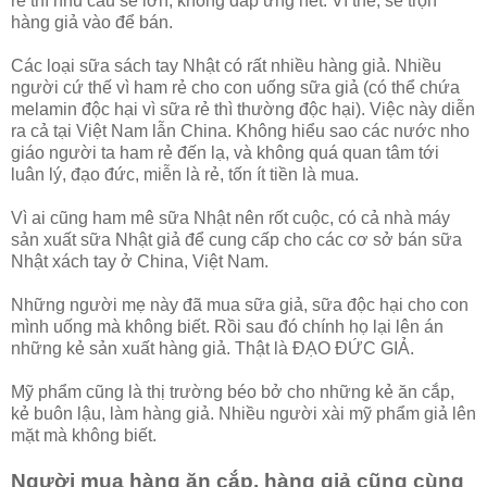
rẻ thì nhu cầu sẽ lớn, không đáp ứng hết. Vì thế, sẽ trộn
hàng giả vào để bán.
Các loại sữa sách tay Nhật có rất nhiều hàng giả. Nhiều
người cứ thế vì ham rẻ cho con uống sữa giả (có thể chứa
melamin độc hại vì sữa rẻ thì thường độc hại). Việc này diễn
ra cả tại Việt Nam lẫn China. Không hiểu sao các nước nho
giáo người ta ham rẻ đến lạ, và không quá quan tâm tới
luân lý, đạo đức, miễn là rẻ, tốn ít tiền là mua.
Vì ai cũng ham mê sữa Nhật nên rốt cuộc, có cả nhà máy
sản xuất sữa Nhật giả để cung cấp cho các cơ sở bán sữa
Nhật xách tay ở China, Việt Nam.
Những người mẹ này đã mua sữa giả, sữa độc hại cho con
mình uống mà không biết. Rồi sau đó chính họ lại lên án
những kẻ sản xuất hàng giả. Thật là ĐẠO ĐỨC GIẢ.
Mỹ phẩm cũng là thị trường béo bở cho những kẻ ăn cắp,
kẻ buôn lậu, làm hàng giả. Nhiều người xài mỹ phẩm giả lên
mặt mà không biết.
Người mua hàng ăn cắp, hàng giả cũng cùng