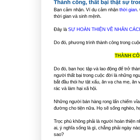
Thành công, thất bại thật sự tr
Bạn cảm nhận. Ví dụ cảm nhận
thời gian
.
thời gian và sinh mệnh.
Đây là
SỰ HOÀN THIỆN VỀ NHÂN CÁC
Do đó, phương trình thành công trong cuộc
THÀNH CÔ
Do đó, bạn học tập và lao động để trở th
người thất bại trong cuộc đời là những ngư
bắt đầu thói hư tật xấu, ăn vạ cha mẹ, ăn 
rác và làm hại xã hội.
Những người bán hàng rong lấn chiếm vỉa 
đường cho tiện nữa. Họ sẽ sống nghèo, h
Trọc phú không phải là người hoàn thiện n
ai, ý nghĩa sống là gì, chẳng phải ngày n
sao?