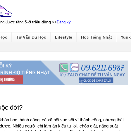
ũng được tặng
5~9 triệu đồng
>>
Đăng ký
 Học
Tư Vấn Du Học
Lifestyle
Học Tiếng Nhật
Yurik
uộc đời?
 khóa học thành công, cả xã hội sục sôi vì thành công, nhưng thật
 được. Nhiều người chỉ làm ăn kiểu tư lợi, chộp giật, năng suất