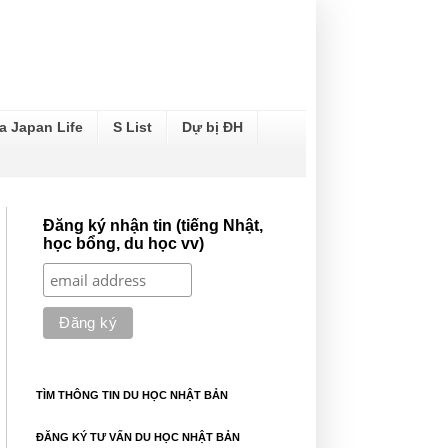
a Japan Life
S List
Dự bị ĐH
Đăng ký nhận tin (tiếng Nhật,
học bổng, du học vv)
TÌM THÔNG TIN DU HỌC NHẬT BẢN
ĐĂNG KÝ TƯ VẤN DU HỌC NHẬT BẢN