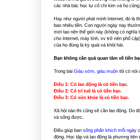
các nhà bác học tự cổ chí kim và họ cũn
Hay như người phát minh Internet, đó là t
bao nhiêu tiền. Con người ngày nay thườn
mới tạo nên thế giới này (không có nghĩa 
cho Internet, máy tính, vv trở nên phổ cậ
của họ đúng là kỳ quái và khôi hài.
Bạn không cần quá quan tâm về tiền bạ
Trong bài
Giàu sớm, giàu muộn
tôi có nói 
Điều 1: Có lao động là có tiền bạc.
Điều 2: Có trí tuệ là có tiền bạc.
Điều 3: Có sức khỏe là có tiền bạc.
Xã hội nào thì cũng sẽ cần lao động. Do đ
và sống được.
Điều giúp bạn
sống phấn khích mỗi ngày
c
động. Học tập và lao động là phương tiện 