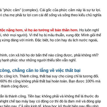
à "phức cảm" (complex). Cái gốc của phức cảm này là sự tư lợi.
, vì cha mẹ phải tư lợi con cái để sống và sống theo kiểu chủ nghĩa
 tộc nặng hơn, vì họ ảo tưởng về bản thân hơn
. Họ luôn nghĩ
rời, nhờ mọi người). Vì thế họ bị mâu thuẫn, xung đột: Mình giỏi thế
xứng đáng với mình. Đặc biệt, họ còn hay du lịch nước ngoài,
 chính, còn xã hội họ dơ bẩn thế nào cũng được, phải không nhỉ?
 hạnh phúc như những người thiếu tiền vẫn nghĩ.
ng, chẳng cần lo lắng về việc thất bại
ệc công ích. Thành công, thất bại suy cho cùng chỉ là tương đối.
60% thì cũng không phải thất bại hoàn toàn. Bạn được 100% mà
àn thành công được.
ắn là thành công. Tiền bạc không phải và không thể là thước đo
Wright chế tạo máy bay có động cơ thì đó là đam mê và đóng góp
hư hiện nay. Cả nền kinh tế, khoa học kỹ thuật hiện nay đều nhờ