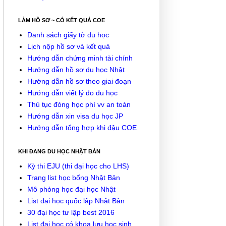
LÀM HỒ SƠ ~ CÓ KẾT QUẢ COE
Danh sách giấy tờ du học
Lịch nộp hồ sơ và kết quả
Hướng dẫn chứng minh tài chính
Hướng dẫn hồ sơ du học Nhật
Hướng dẫn hồ sơ theo giai đoạn
Hướng dẫn viết lý do du học
Thủ tục đóng học phí vv an toàn
Hướng dẫn xin visa du học JP
Hướng dẫn tổng hợp khi đậu COE
KHI ĐANG DU HỌC NHẬT BẢN
Kỳ thi EJU (thi đại học cho LHS)
Trang list học bổng Nhật Bản
Mô phỏng học đại học Nhật
List đại học quốc lập Nhật Bản
30 đại học tư lập best 2016
List đại học có khoa lưu học sinh