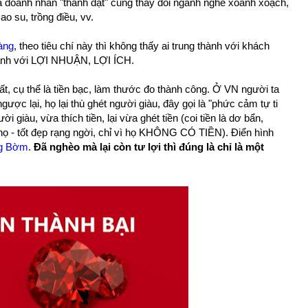
 cả doanh nhân "thành đạt" cũng thay đổi ngành nghề xoành xoạch,
 cao su, trồng điều, vv.
àng
, theo tiêu chí này thì không thấy ai trung thành với khách
hành với LỢI NHUẬN, LỢI ÍCH.
ất, cụ thể là tiền bạc, làm thước đo thành công. Ở VN người ta
gược lại, họ lại thù ghét người giàu, đây gọi là "phức cảm tự ti
i giàu, vừa thích tiền, lại vừa ghét tiền (coi tiền là dơ bẩn,
n họ - tốt đẹp rạng ngời, chỉ vì họ KHÔNG CÓ TIỀN). Điển hình
ng Bờm
.
Đã nghèo mà lại còn tư lợi thì đúng là chỉ là một