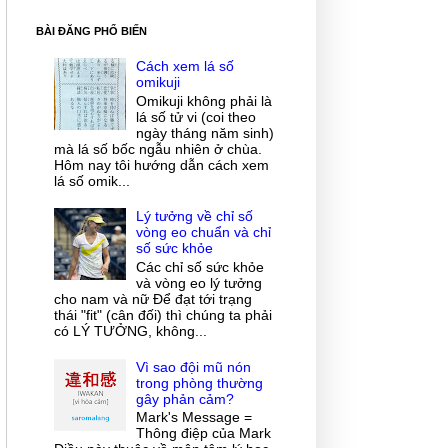
BÀI ĐĂNG PHỔ BIẾN
Cách xem lá số
omikuji
Omikuji không phải là
lá số tử vi (coi theo
ngày tháng năm sinh)
mà lá số bốc ngẫu nhiên ở chùa.
Hôm nay tôi hướng dẫn cách xem
lá số omik...
Lý tưởng về chỉ số
vòng eo chuẩn và chỉ
số sức khỏe
Các chỉ số sức khỏe
và vòng eo lý tưởng
cho nam và nữ Để đạt tới trạng
thái "fit" (cân đối) thì chúng ta phải
có LÝ TƯỞNG, không...
Vì sao đội mũ nón
trong phòng thường
gây phản cảm?
Mark's Message =
Thông điệp của Mark