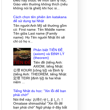
Điều này thuộc về môn tâm lý học.
Giáo viên thường không thích (nếu
không nói là ghét) khi học si...
Cách chọn tên phiên âm katakana
để sử dụng tại Nhật
Tên người Anh Mỹ sẽ thường gồm
có: First name: Tên Middle name:
Tên giữa Last name (Family
name): Họ Tên người Nhật thì sẽ
chỉ có họ v...
Phân biệt TIÊN ĐỀ
(axiom) và ĐỊNH LÝ
(theorem)
Tiên đề (tiếng Anh:
AXIOM, tiếng Nhật:
公理 KOURI [công lý]) và Định lý
(tiếng Anh: THEOREM, tiếng Nhật:
定理 TEIRI [định lý]) là hai khái
niệm ...
Tiếng Nhật du học: "Xin lỗi để bạn
phải chờ!"
Nói thế này: お待たせしました！
Omatase shimashita! "Xin lỗi để
bạn phải chờ" Ngữ pháp ở đây bắt