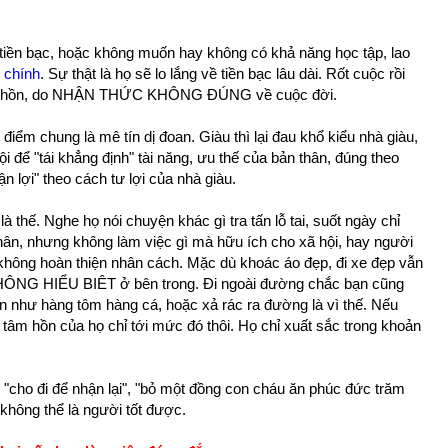
tiền bạc, hoặc không muốn hay không có khả năng học tập, lao
t chính
. Sự thật là họ sẽ lo lắng về tiền bạc lâu dài. Rốt cuộc rồi
 tâm hồn, do NHẬN THỨC KHÔNG ĐÚNG về cuộc đời.
iểm chung là mê tín dị đoan. Giàu thì lại đau khổ kiểu nhà giàu,
i để "tái khẳng định" tài năng, ưu thế của bản thân, đúng theo
ận lợi" theo cách tư lợi của nhà giàu.
 thế. Nghe họ nói chuyện khác gì tra tấn lỗ tai, suốt ngày chỉ
hân, nhưng không làm việc gì mà hữu ích cho xã hội, hay người
ông hoàn thiện nhân cách. Mặc dù khoác áo đẹp, đi xe đẹp vẫn
HÔNG HIỂU BIÊT ở bên trong. Đi ngoài đường chắc bạn cũng
n như hàng tôm hàng cá, hoặc xả rác ra đường là vì thế. Nếu
ì tâm hồn của họ chỉ tới mức đó thôi. Họ chỉ xuất sắc trong khoản
 "cho đi để nhận lại", "bỏ một đồng con cháu ăn phúc đức trăm
 không thể là người tốt được.