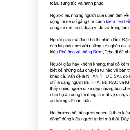
toàn, sung túc và hạnh phúc.
Ngược lại, những người quá quan tâm về 
động thì sẽ cố gắng tìm cách
kiếm tiền bấ
cũng sẽ mê tín dị đoan vì đổ vỡ trong
Người giàu mà đau khổ thì nhiều lắm. Đặc đ
nên lại phải chơi với những kẻ nghèo cơ hộ
kiểu
Phú ông và thằng Bờm
, "cho đi để nh
Người giàu hay khệnh khạng, thái độ kém là
biết kể những câu chuyện tự hào về bản t
khác cả. Vấn đề là NHẬN THỨC SAI, do kh
chỉ là dạng người BÊ THA, BỆ RẠC và K
thấy nhiều người đi xe đẹp nhưng bon che
nhìn họ ăn uống thì đúng là mất vệ sinh, v
ảo tưởng về bản thân.
Họ thường bố thí người nghèo là theo kiểu
đồng" đúng kiểu người tư lợi mà thôi. Đây