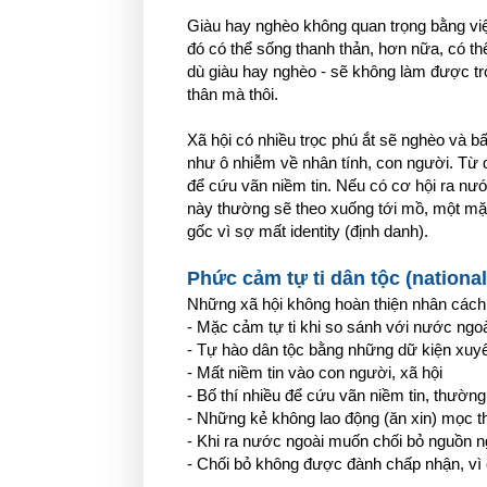
Giàu hay nghèo không quan trọng bằng việ
đó có thể sống thanh thản, hơn nữa, có 
dù giàu hay nghèo - sẽ không làm được trò 
thân mà thôi.
Xã hội có nhiều trọc phú ắt sẽ nghèo và b
như ô nhiễm về nhân tính, con người. Từ đó
để cứu vãn niềm tin. Nếu có cơ hội ra nướ
này thường sẽ theo xuống tới mồ, một mặt
gốc vì sợ mất identity (định danh).
Phức cảm tự ti dân tộc (national
Những xã hội không hoàn thiện nhân cách t
- Mặc cảm tự ti khi so sánh với nước ngo
- Tự hào dân tộc bằng những dữ kiện xuyên
- Mất niềm tin vào con người, xã hội
- Bố thí nhiều để cứu vãn niềm tin, thườn
- Những kẻ không lao động (ăn xin) mọc t
- Khi ra nước ngoài muốn chối bỏ nguồn ng
- Chối bỏ không được đành chấp nhận, vì ch
...