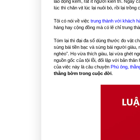
lao động kém, rất ít người kiên trì. Ngay
lúc thì chăn vịt lúc lại nuôi bò, rồi lại trồng
Tôi có nói về việc
trung thành với khách h
hàng hay cộng đồng mà có lẽ chỉ trung t
Tóm lại thì đại đa số dùng thước đo vật ch
sùng bái tiền bạc và sùng bái người giàu, n
nghèo". Họ vừa thích giàu, lại vừa ghét ngườ
nguồn gốc của tội lỗi, đối lập với bản thâ
của việc này là câu chuyện
Phú ông, thằ
thằng bờm trong cuộc đời
.