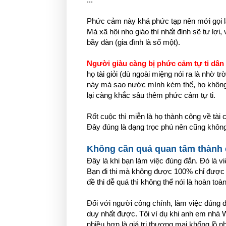
Phức cảm này khá phức tạp nên mới gọi l
Mà xã hội nho giáo thì nhất định sẽ tư lợi
bầy đàn (gia đình là số một).
Người giàu càng bị phức cảm tự ti dân
họ tài giỏi (dù ngoài miệng nói ra là nhờ t
này mà sao nước mình kém thế, họ không 
lại càng khắc sâu thêm phức cảm tự ti.
Rốt cuộc thì miễn là họ thành công về tài
Đây đúng là dạng trọc phú nên cũng không
Không cần quá quan tâm thành cô
Đây là khi bạn làm việc đúng đắn. Đó là vi
Bạn đi thi mà không được 100% chỉ được 
đề thi dễ quá thì không thể nói là hoàn to
Đối với người công chính, làm việc đúng đ
duy nhất được. Tôi ví dụ khi anh em nhà 
nhiều hơn là giá trị thương mại khổng lồ n