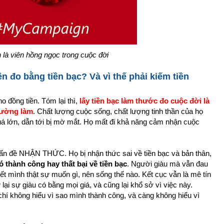
là viên hồng ngọc trong cuộc đời
n đo bằng tiền bạc? Và vì thế phải kiếm tiền
ho đồng tiền. Tóm lại thì,
lấy tiền bạc làm thước đo cuộc đời là
hường làm
. Chất lượng cuộc sống, chất lượng tinh thần của họ
quá lớn, dẫn tới bị mờ mắt. Họ mất đi khả năng cảm nhận cuộc
n đề NHẬN THỨC. Họ bị nhận thức sai về tiền bạc và bản thân,
ó thành công hay thất bại về tiền bạc
. Người giàu mà vẫn đau
iết mình thật sự muốn gì, nên sống thế nào. Kết cục vẫn là mê tín
ữ lại sự giàu có bằng mọi giá, và cũng lại khổ sở vì việc này.
chí không hiểu vì sao mình thành công, và càng không hiểu vì