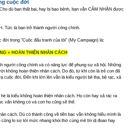
ong cuộc đời
 Cho dù bạn thất bại, hay bị bạo bệnh, bạn vẫn CẢM NHẬN được
H
. Tức là bạn trở thành người công chính.
 đời trong "Cuộc đấu tranh của tôi" (My Campaign) là:
NG = HOÀN THIỆN NHÂN CÁCH
ành người công chính và có năng lực để phụng sự xã hội. Những
ời không hoàn thiện nhân cách. Do đó, từ khi còn là trẻ con đã
vạ cuộc đời. Đến khi lớn lên vẫn là kiểu người bê tha, bệ rạc, xả
hè là kiểu không hoàn thiện nhân cách. Họ còn hay xả rác ra
ọc vấn không có và con họ cũng sẽ thế.
hân cách. Dù có thành công về tiền bạc vẫn không hiểu mình là
ào cũng lo sợ tới mức nhang khói thờ cúng mê tín dị đoan hay