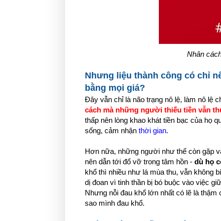
Nhân cách 
Nhưng liệu thành công có chỉ nê
bằng mọi giá?
Đây vẫn chỉ là não trạng nô lệ, làm nô lệ c
cách mà những người thiếu tiền vẫn t
thấp nên lòng khao khát tiền bạc của họ 
sống, cảm nhận
thời gian
.
Hơn nữa, những người như thế còn gặp vấ
nên dẫn tới đổ vỡ trong tâm hồn -
dù họ c
khổ thì nhiều như lá mùa thu, vẫn không b
dị đoan vì tinh thần bị bó buộc vào việc gi
Nhưng nỗi đau khổ lớn nhất có lẽ là thậm 
sao mình đau khổ.