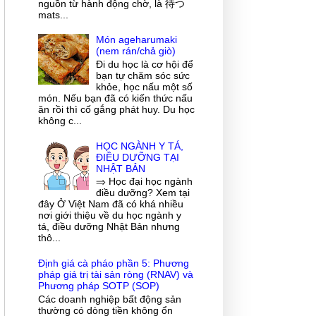
nguồn từ hành động chờ, là 待つ
mats...
Món ageharumaki
(nem rán/chả giò)
Đi du học là cơ hội để
bạn tự chăm sóc sức
khỏe, học nấu một số
món. Nếu bạn đã có kiến thức nấu
ăn rồi thì cố gắng phát huy. Du học
không c...
HỌC NGÀNH Y TÁ,
ĐIỀU DƯỠNG TẠI
NHẬT BẢN
⇒ Học đại học ngành
điều dưỡng? Xem tại
đây Ở Việt Nam đã có khá nhiều
nơi giới thiệu về du học ngành y
tá, điều dưỡng Nhật Bản nhưng
thô...
Định giá cà pháo phần 5: Phương
pháp giá trị tài sản ròng (RNAV) và
Phương pháp SOTP (SOP)
Các doanh nghiệp bất động sản
thường có dòng tiền không ổn