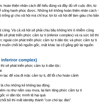
c hoàn thiện nhân cách để hiểu đúng và đầy đủ về cuộc đời, từ
thể sống hạnh phúc được. Những kẻ không hoàn thiện nhân cách -
trống gì cho xã hội mà chỉ trục lợi từ xã hội để làm giàu cho bản
ất công. Và cả xã hội sẽ phải chịu bầu không khí ô nhiễm cũng
 sẽ phát triển phức cảm tự ti (inferior complex) và ra sức bố thí
c ngoài còn phát triển phức cảm tự ti dân tộc và phức cảm tự ti
 muốn chối bỏ nguồn gốc, mặt khác lại cố gắng giữ lại nguồn
 inferiror complex)
hì sẽ phát triển phức cảm tự ti dân tộc:
ài
 tạc để xóa đi mặc cảm tự ti, đổ lỗi cho hoàn cảnh
g là cho những kẻ không lao động
hêm ra như nấm sau mưa, lại làm tăng phức cảm tự ti
ốc vì dân tộc mình tệ hại quá
ối bỏ thì mất identity thành "con chó lạc đàn"