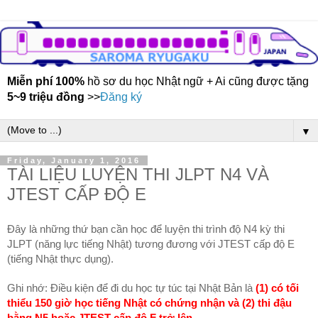
Miễn phí 100%
hồ sơ du học Nhật ngữ + Ai cũng được tặng
5~9 triệu đồng
>>
Đăng ký
▼
Friday, January 1, 2016
TÀI LIỆU LUYỆN THI JLPT N4 VÀ
JTEST CẤP ĐỘ E
Đây là những thứ bạn cần học để luyện thi trình độ N4 kỳ thi
JLPT (năng lực tiếng Nhật) tương đương với JTEST cấp độ E
(tiếng Nhật thực dụng).
Ghi nhớ: Điều kiện để đi du học tự túc tại Nhật Bản là
(1) có tối
thiểu 150 giờ học tiếng Nhật có chứng nhận và (2) thi đậu
bằng N5 hoặc JTEST cấp độ F trở lên
.