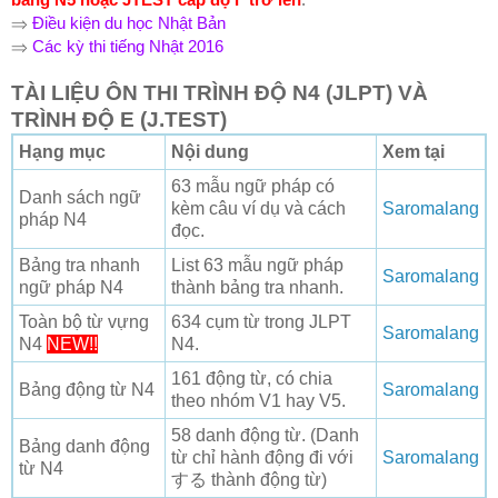
⇒
Điều kiện du học Nhật Bản
⇒
Các kỳ thi tiếng Nhật 2016
TÀI LIỆU ÔN THI TRÌNH ĐỘ N4 (JLPT) VÀ
TRÌNH ĐỘ E (J.TEST)
Hạng mục
Nội dung
Xem tại
63 mẫu ngữ pháp có
Danh sách ngữ
kèm câu ví dụ và cách
Saromalang
pháp N4
đọc.
Bảng tra nhanh
List 63 mẫu ngữ pháp
Saromalang
ngữ pháp N4
thành bảng tra nhanh.
Toàn bộ từ vựng
634 cụm từ trong JLPT
Saromalang
N4
NEW!!
N4.
161 động từ, có chia
Bảng động từ N4
Saromalang
theo nhóm V1 hay V5.
58 danh động từ. (Danh
Bảng danh động
từ chỉ hành động đi với
Saromalang
từ N4
する thành động từ)