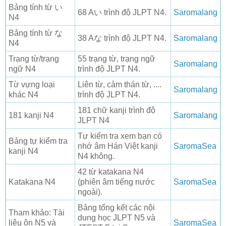
Bảng tính từ い
68 Aい trình độ JLPT N4.
Saromalang
N4
Bảng tính từ な
38 Aな trình độ JLPT N4.
Saromalang
N4
Trạng từ/trạng
55 trạng từ, trạng ngữ
Saromalang
ngữ N4
trình độ JLPT N4.
Từ vựng loại
Liên từ, cảm thán từ, ....
Saromalang
khác N4
trình độ JLPT N4.
181 chữ kanji trình độ
181 kanji N4
Saromalang
JLPT N4
Tự kiểm tra xem bạn có
Bảng tự kiểm tra
nhớ âm Hán Việt kanji
SaromaSea
kanji N4
N4 không.
42 từ katakana N4
Katakana N4
(phiên âm tiếng nước
SaromaSea
ngoài).
Bảng tổng kết các nội
Tham khảo: Tài
dung học JLPT N5 và
liệu ôn N5 và
SaromaSea