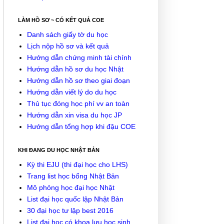
LÀM HỒ SƠ ~ CÓ KẾT QUẢ COE
Danh sách giấy tờ du học
Lịch nộp hồ sơ và kết quả
Hướng dẫn chứng minh tài chính
Hướng dẫn hồ sơ du học Nhật
Hướng dẫn hồ sơ theo giai đoạn
Hướng dẫn viết lý do du học
Thủ tục đóng học phí vv an toàn
Hướng dẫn xin visa du học JP
Hướng dẫn tổng hợp khi đậu COE
KHI ĐANG DU HỌC NHẬT BẢN
Kỳ thi EJU (thi đại học cho LHS)
Trang list học bổng Nhật Bản
Mô phỏng học đại học Nhật
List đại học quốc lập Nhật Bản
30 đại học tư lập best 2016
List đại học có khoa lưu học sinh