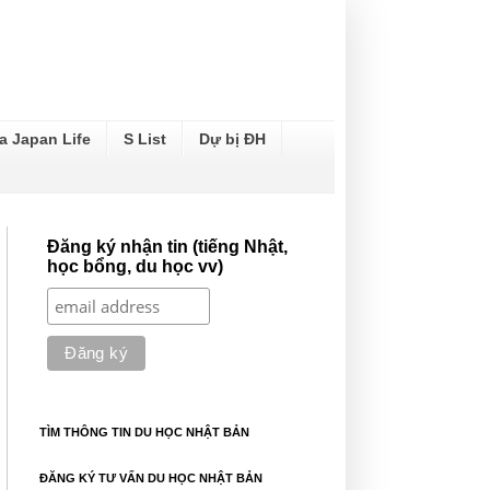
a Japan Life
S List
Dự bị ĐH
Đăng ký nhận tin (tiếng Nhật,
học bổng, du học vv)
TÌM THÔNG TIN DU HỌC NHẬT BẢN
ĐĂNG KÝ TƯ VẤN DU HỌC NHẬT BẢN