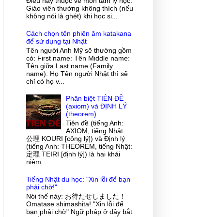
Điều này thuộc về môn tâm lý học.
Giáo viên thường không thích (nếu
không nói là ghét) khi học si...
Cách chọn tên phiên âm katakana
để sử dụng tại Nhật
Tên người Anh Mỹ sẽ thường gồm
có: First name: Tên Middle name:
Tên giữa Last name (Family
name): Họ Tên người Nhật thì sẽ
chỉ có họ v...
Phân biệt TIÊN ĐỀ
(axiom) và ĐỊNH LÝ
(theorem)
Tiên đề (tiếng Anh:
AXIOM, tiếng Nhật:
公理 KOURI [công lý]) và Định lý
(tiếng Anh: THEOREM, tiếng Nhật:
定理 TEIRI [định lý]) là hai khái
niệm ...
Tiếng Nhật du học: "Xin lỗi để bạn
phải chờ!"
Nói thế này: お待たせしました！
Omatase shimashita! "Xin lỗi để
bạn phải chờ" Ngữ pháp ở đây bắt