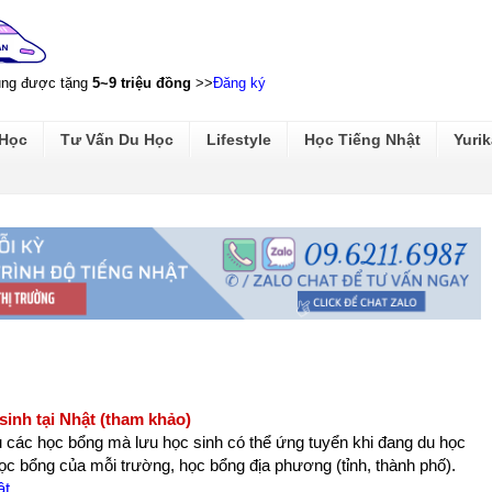
ũng được tặng
5~9 triệu đồng
>>
Đăng ký
 Học
Tư Vấn Du Học
Lifestyle
Học Tiếng Nhật
Yurik
inh tại Nhật (tham khảo)
 các học bổng mà lưu học sinh có thể ứng tuyển khi đang du học
c bổng của mỗi trường, học bổng địa phương (tỉnh, thành phố).
ật
.