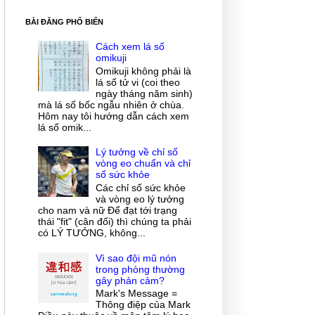
BÀI ĐĂNG PHỔ BIẾN
Cách xem lá số
omikuji
Omikuji không phải là
lá số tử vi (coi theo
ngày tháng năm sinh)
mà lá số bốc ngẫu nhiên ở chùa.
Hôm nay tôi hướng dẫn cách xem
lá số omik...
Lý tưởng về chỉ số
vòng eo chuẩn và chỉ
số sức khỏe
Các chỉ số sức khỏe
và vòng eo lý tưởng
cho nam và nữ Để đạt tới trạng
thái "fit" (cân đối) thì chúng ta phải
có LÝ TƯỞNG, không...
Vì sao đội mũ nón
trong phòng thường
gây phản cảm?
Mark's Message =
Thông điệp của Mark