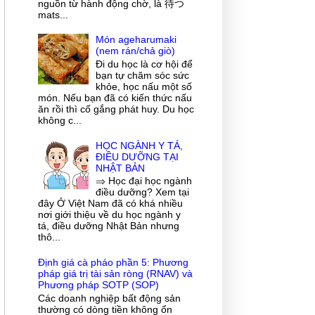
nguồn từ hành động chờ, là 待つ
mats...
Món ageharumaki
(nem rán/chả giò)
Đi du học là cơ hội để
bạn tự chăm sóc sức
khỏe, học nấu một số
món. Nếu bạn đã có kiến thức nấu
ăn rồi thì cố gắng phát huy. Du học
không c...
HỌC NGÀNH Y TÁ,
ĐIỀU DƯỠNG TẠI
NHẬT BẢN
⇒ Học đại học ngành
điều dưỡng? Xem tại
đây Ở Việt Nam đã có khá nhiều
nơi giới thiệu về du học ngành y
tá, điều dưỡng Nhật Bản nhưng
thô...
Định giá cà pháo phần 5: Phương
pháp giá trị tài sản ròng (RNAV) và
Phương pháp SOTP (SOP)
Các doanh nghiệp bất động sản
thường có dòng tiền không ổn