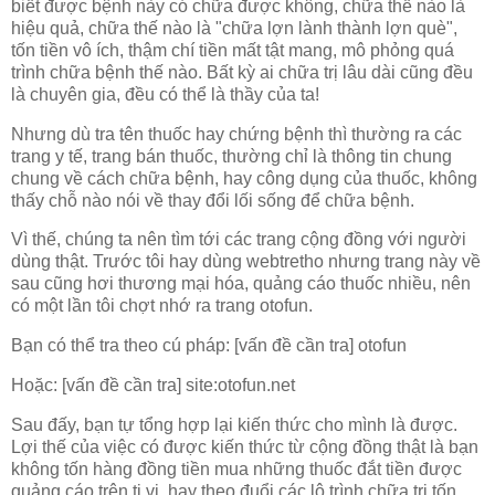
biết được bệnh này có chữa được không, chữa thế nào là
hiệu quả, chữa thế nào là "chữa lợn lành thành lợn què",
tốn tiền vô ích, thậm chí tiền mất tật mang, mô phỏng quá
trình chữa bệnh thế nào. Bất kỳ ai chữa trị lâu dài cũng đều
là chuyên gia, đều có thể là thầy của ta!
Nhưng dù tra tên thuốc hay chứng bệnh thì thường ra các
trang y tế, trang bán thuốc, thường chỉ là thông tin chung
chung về cách chữa bệnh, hay công dụng của thuốc, không
thấy chỗ nào nói về thay đổi lối sống để chữa bệnh.
Vì thế, chúng ta nên tìm tới các trang cộng đồng với người
dùng thật. Trước tôi hay dùng webtretho nhưng trang này về
sau cũng hơi thương mại hóa, quảng cáo thuốc nhiều, nên
có một lần tôi chợt nhớ ra trang otofun.
Bạn có thể tra theo cú pháp: [vấn đề cần tra] otofun
Hoặc: [vấn đề cần tra] site:otofun.net
Sau đấy, bạn tự tổng hợp lại kiến thức cho mình là được.
Lợi thế của việc có được kiến thức từ cộng đồng thật là bạn
không tốn hàng đồng tiền mua những thuốc đắt tiền được
quảng cáo trên ti vi, hay theo đuổi các lộ trình chữa trị tốn