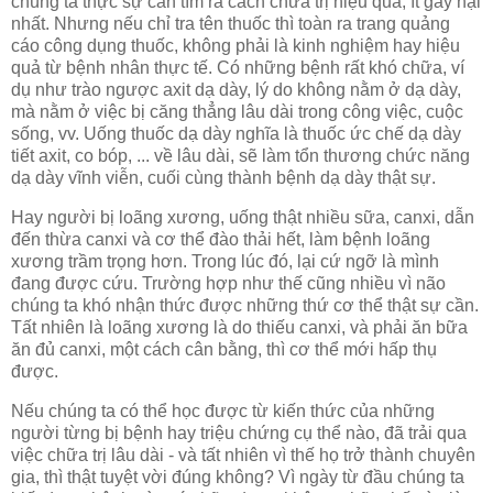
chúng ta thực sự cần tìm ra cách chữa trị hiệu quả, ít gây hại
nhất. Nhưng nếu chỉ tra tên thuốc thì toàn ra trang quảng
cáo công dụng thuốc, không phải là kinh nghiệm hay hiệu
quả từ bệnh nhân thực tế. Có những bệnh rất khó chữa, ví
dụ như trào ngược axit dạ dày, lý do không nằm ở dạ dày,
mà nằm ở việc bị căng thẳng lâu dài trong công việc, cuộc
sống, vv. Uống thuốc dạ dày nghĩa là thuốc ức chế dạ dày
tiết axit, co bóp, ... về lâu dài, sẽ làm tổn thương chức năng
dạ dày vĩnh viễn, cuối cùng thành bệnh dạ dày thật sự.
Hay người bị loãng xương, uống thật nhiều sữa, canxi, dẫn
đến thừa canxi và cơ thể đào thải hết, làm bệnh loãng
xương trầm trọng hơn. Trong lúc đó, lại cứ ngỡ là mình
đang được cứu. Trường hợp như thế cũng nhiều vì não
chúng ta khó nhận thức được những thứ cơ thể thật sự cần.
Tất nhiên là loãng xương là do thiếu canxi, và phải ăn bữa
ăn đủ canxi, một cách cân bằng, thì cơ thể mới hấp thụ
được.
Nếu chúng ta có thể học được từ kiến thức của những
người từng bị bệnh hay triệu chứng cụ thể nào, đã trải qua
việc chữa trị lâu dài - và tất nhiên vì thế họ trở thành chuyên
gia, thì thật tuyệt vời đúng không? Vì ngày từ đầu chúng ta