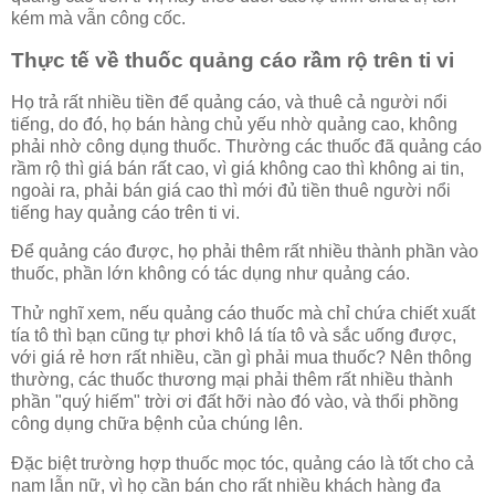
kém mà vẫn công cốc.
Thực tế về thuốc quảng cáo rầm rộ trên ti vi
Họ trả rất nhiều tiền để quảng cáo, và thuê cả người nổi
tiếng, do đó, họ bán hàng chủ yếu nhờ quảng cao, không
phải nhờ công dụng thuốc. Thường các thuốc đã quảng cáo
rầm rộ thì giá bán rất cao, vì giá không cao thì không ai tin,
ngoài ra, phải bán giá cao thì mới đủ tiền thuê người nổi
tiếng hay quảng cáo trên ti vi.
Để quảng cáo được, họ phải thêm rất nhiều thành phần vào
thuốc, phần lớn không có tác dụng như quảng cáo.
Thử nghĩ xem, nếu quảng cáo thuốc mà chỉ chứa chiết xuất
tía tô thì bạn cũng tự phơi khô lá tía tô và sắc uống được,
với giá rẻ hơn rất nhiều, cần gì phải mua thuốc? Nên thông
thường, các thuốc thương mại phải thêm rất nhiều thành
phần "quý hiếm" trời ơi đất hỡi nào đó vào, và thổi phồng
công dụng chữa bệnh của chúng lên.
Đặc biệt trường hợp thuốc mọc tóc, quảng cáo là tốt cho cả
nam lẫn nữ, vì họ cần bán cho rất nhiều khách hàng đa