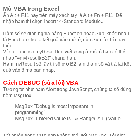
Mở VBA trong Excel
Ấn Alt + F11 hay trên máy xách tay là Alt + Fn + F11. Để
nhập hàm thì chọn Insert >> Standard Module...
Hàm số sẽ định nghĩa bằng Function hoặc Sub, khác nhau
là Function cho ra kết quả vào một ô, còn Sub là chỉ chạy
thôi.
Ví dụ Function myResult khi viết xong ở một ô bạn có thể
nhập "=myResult(B2)" chẳng hạn.
Hàm myResult sẽ lấy trị số ở ô B2 làm tham số và trả lại kết
quả vào ô mà bạn nhập.
Cách DEBUG (sửa lỗi) VBA
Tương tự như hàm Alert trong JavaScript, chúng ta sẽ dùng
hàm MsgBox:
MsgBox "Debug is most important in
programming"
MsgBox "Entered value is " & Range("A1").Value
Tất nhiên trong VBA bạn không thể viết MsgBox "Tôi sửa