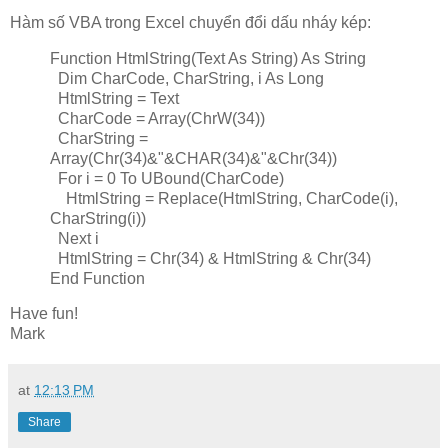
Hàm số VBA trong Excel chuyển đổi dấu nháy kép:
Function HtmlString(Text As String) As String
Dim CharCode, CharString, i As Long
HtmlString = Text
CharCode = Array(ChrW(34))
CharString =
Array(Chr(34)&"&CHAR(34)&"&Chr(34))
For i = 0 To UBound(CharCode)
HtmlString = Replace(HtmlString, CharCode(i),
CharString(i))
Next i
HtmlString = Chr(34) & HtmlString & Chr(34)
End Function
Have fun!
Mark
at
12:13 PM
Share