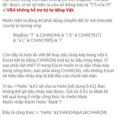
lỗi" được, vì nó sẽ hiện ra cửa sổ thông báo là "T?i s?a l?i"
vì
VBA không hỗ trợ ký tự tiếng Việt
.
Muốn hiện ra đúng thì phải dùng chuyển đổi từ mã Unicode
của ký tự tương ứng:
MsgBox "T" & ChrW(244) & "i S" & ChrW(7917)
& "a L" & ChrW(7895) & "i"
Còn đây là hàm tôi viết để thay dấu nháy kép trong một ô
Excel bất kỳ bằng CHAR(34) (mã ký tự dấu nháy kép). Vì
sao phải làm thế? Vì trong Excel muốn in ra dấu nháy kép
trong công thức, bạn phải dùng CHAR(34), nếu không Excel
sẽ hiểu dấu nháy kép là bắt đầu của chuỗi văn bản.
Ví dụ ="Hello "&A1 sẽ cho ra Hello [nội dung ô A1]. Bạn
không thể gõ dấu nháy kép được. Giả sử ô A1 là Mark thì
kết quả trong ô nhập công thức là: Hello Mark.
Muốn nhập thành Hello "Mark"?
Đây là công thức: = "Hello "&CHAR(34)&A1&CHAR(34).