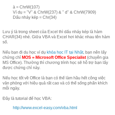
à = ChrW(107)
Ví dụ = "V" & ChrW(237) & " d" & ChrW(7909)
Dấu nháy kép = Chr(34)
Lưu ý là trong sheet của Excel thì dấu nháy kép là hàm
CHAR(34) nhé. Giữa VBA và Excel hơi khác nhau tên hàm
số.
Nếu bạn đi du học ví dụ
khóa học IT tại Nhật
, bạn nên lấy
chứng chỉ
MOS = Microsoft Office Specialist
(chuyên gia
MS Office). Thường thì chương trình học sẽ hỗ trợ bạn lấy
được chứng chỉ này.
Nếu học tốt về Office là bạn có thể làm hầu hết công việc
văn phòng với hiệu quả rất cao và có thể sống phấn khích
mỗi ngày.
Đây là tutorial để học VBA:
http://www.excel-easy.com/vba.html