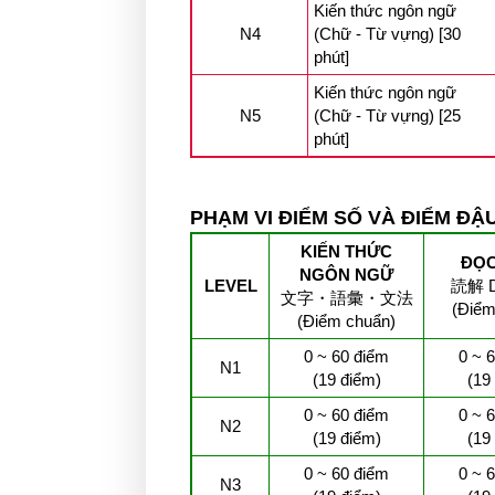
Kiến thức ngôn ngữ
N4
(Chữ - Từ vựng) [30
phút]
Kiến thức ngôn ngữ
N5
(Chữ - Từ vựng) [25
phút]
PHẠM VI ĐIỂM SỐ VÀ ĐIỂM ĐẬU
KIẾN THỨC
ĐỌC
NGÔN NGỮ
LEVEL
読解 
文字・語彙・文法
(Điểm
(Điểm chuẩn)
0 ~ 60 điểm
0 ~ 
N1
(19 điểm)
(19
0 ~ 60 điểm
0 ~ 
N2
(19 điểm)
(19
0 ~ 60 điểm
0 ~ 
N3