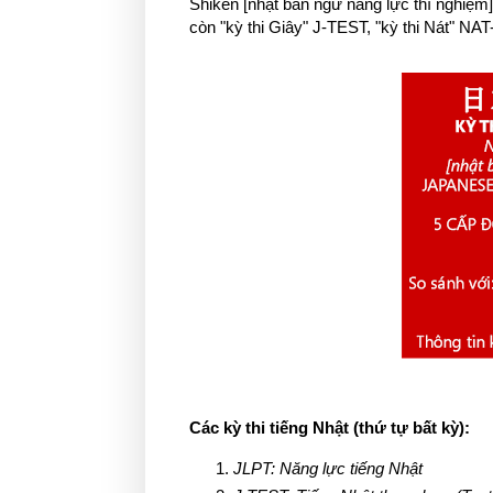
Shiken [nhật bản ngữ năng lực thí nghiệm]
còn "kỳ thi Giây" J-TEST, "kỳ thi Nát" NA
Các kỳ thi tiếng Nhật (thứ tự bất kỳ):
JLPT: Năng lực tiếng Nhật