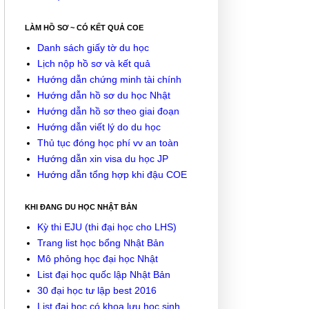
LÀM HỒ SƠ ~ CÓ KẾT QUẢ COE
Danh sách giấy tờ du học
Lịch nộp hồ sơ và kết quả
Hướng dẫn chứng minh tài chính
Hướng dẫn hồ sơ du học Nhật
Hướng dẫn hồ sơ theo giai đoạn
Hướng dẫn viết lý do du học
Thủ tục đóng học phí vv an toàn
Hướng dẫn xin visa du học JP
Hướng dẫn tổng hợp khi đậu COE
KHI ĐANG DU HỌC NHẬT BẢN
Kỳ thi EJU (thi đại học cho LHS)
Trang list học bổng Nhật Bản
Mô phỏng học đại học Nhật
List đại học quốc lập Nhật Bản
30 đại học tư lập best 2016
List đại học có khoa lưu học sinh