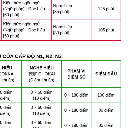
Kiến thức ngôn ngữ
Nghe hiểu
(Ngữ pháp) - Đọc hiểu
125 phút
[35 phút]
[60 phút]
Kiến thức ngôn ngữ
Nghe hiểu
(Ngữ pháp) - Đọc hiểu
105 phút
[30 phút]
[50 phút]
 CỦA CẤP ĐỘ N1, N2, N3
 HIỂU
NGHE HIỂU
PHẠM VI
DOKKAI
聴解 CHŌKAI
ĐIỂM ĐẬU
ĐIỂM SỐ
 chuẩn)
(Điểm chuẩn)
60 điểm
0 ~ 60 điểm
0 ~ 180 điểm
100 điểm
 điểm)
(19 điểm)
60 điểm
0 ~ 60 điểm
0 ~ 180 điểm
90 điểm
 điểm)
(19 điểm)
60 điểm
0 ~ 60 điểm
0 ~ 180 điểm
95 điểm