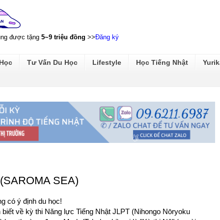
ũng được tặng
5~9 triệu đồng
>>
Đăng ký
 Học
Tư Vấn Du Học
Lifestyle
Học Tiếng Nhật
Yurik
T (SAROMA SEA)
g có ý định du học!
 biết về kỳ thi Năng lực Tiếng Nhật JLPT (Nihongo Nōryoku