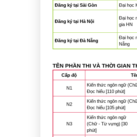
Đăng ký tại Sài Gòn
Đại học
Đại học 
Đăng ký tại Hà Nội
gia HN
Đại học 
Đăng ký tại Đà Nẵng
Nẵng
TÊN PHẦN THI VÀ THỜI GIAN T
Cấp độ
Tê
Kiến thức ngôn ngữ (Chữ
N1
Đọc hiểu [110 phút]
Kiến thức ngôn ngữ (Chữ
N2
Đọc hiểu [105 phút]
Kiến thức ngôn ngữ
N3
(Chữ - Từ vựng) [30
phút]