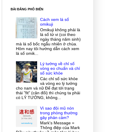
BÀI ĐĂNG PHỔ BIẾN
Cách xem lá số
omikuji
Omikuji không phải là
lá số tử vi (coi theo
ngày tháng năm sinh)
mà lá số bốc ngẫu nhiên ở chùa.
Hôm nay tôi hướng dẫn cách xem
lá số omik...
Lý tưởng về chỉ số
vòng eo chuẩn và chỉ
số sức khỏe
Các chỉ số sức khỏe
và vòng eo lý tưởng
cho nam và nữ Để đạt tới trạng
thái "fit" (cân đối) thì chúng ta phải
có LÝ TƯỞNG, không...
Vì sao đội mũ nón
trong phòng thường
gây phản cảm?
Mark's Message =
Thông điệp của Mark