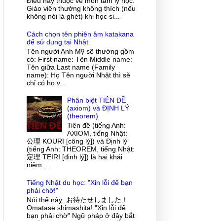
Điều này thuộc về môn tâm lý học.
Giáo viên thường không thích (nếu
không nói là ghét) khi học si...
Cách chọn tên phiên âm katakana
để sử dụng tại Nhật
Tên người Anh Mỹ sẽ thường gồm
có: First name: Tên Middle name:
Tên giữa Last name (Family
name): Họ Tên người Nhật thì sẽ
chỉ có họ v...
Phân biệt TIÊN ĐỀ
(axiom) và ĐỊNH LÝ
(theorem)
Tiên đề (tiếng Anh:
AXIOM, tiếng Nhật:
公理 KOURI [công lý]) và Định lý
(tiếng Anh: THEOREM, tiếng Nhật:
定理 TEIRI [định lý]) là hai khái
niệm ...
Tiếng Nhật du học: "Xin lỗi để bạn
phải chờ!"
Nói thế này: お待たせしました！
Omatase shimashita! "Xin lỗi để
bạn phải chờ" Ngữ pháp ở đây bắt