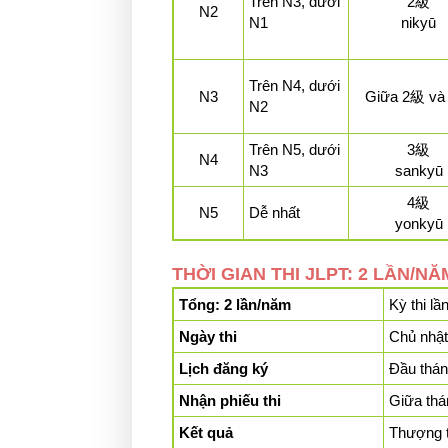
Trên N3, dưới
2級
N2
N1
ni
kyū
Trên N4, dưới
N3
Giữa 2級 và
N2
Trên N5, dưới
3級
N4
N3
san
kyū
4級
N5
Dễ nhất
yon
kyū
THỜI GIAN THI JLPT: 2 LẦN/N
Tổng: 2 lần/năm
Kỳ thi lầ
Ngày thi
Chủ nhật
Lịch đăng ký
Đầu tháng
Nhận phiếu thi
Giữa thá
Kết quả
Thượng t