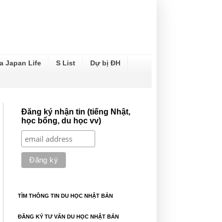
a Japan Life
S List
Dự bị ĐH
Đăng ký nhận tin (tiếng Nhật,
học bổng, du học vv)
TÌM THÔNG TIN DU HỌC NHẬT BẢN
ĐĂNG KÝ TƯ VẤN DU HỌC NHẬT BẢN