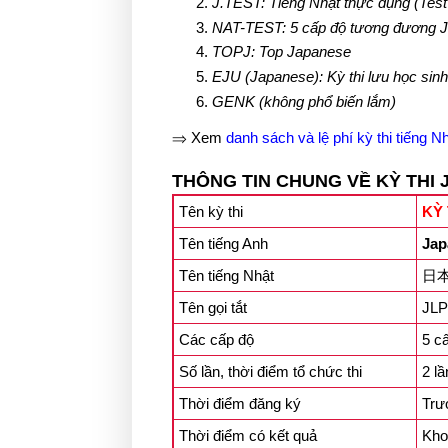
J.TEST: Tiếng Nhật thực dụng (Test
NAT-TEST: 5 cấp độ tương đương J
TOPJ: Top Japanese
EJU (Japanese): Kỳ thi lưu học sinh
GENK (không phổ biến lắm)
⇒ Xem
danh sách và lệ phí kỳ thi tiếng N
THÔNG TIN CHUNG VỀ KỲ THI 
Tên kỳ thi
KỲ
Tên tiếng Anh
Jap
Tên tiếng Nhật
日本
Tên gọi tắt
JL
Các cấp độ
5 c
Số lần, thời điểm tổ chức thi
2 lầ
Thời điểm đăng ký
Trư
Thời điểm có kết quả
Kho