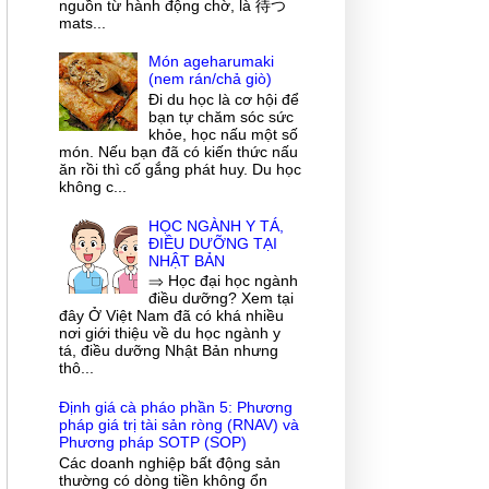
nguồn từ hành động chờ, là 待つ
mats...
Món ageharumaki
(nem rán/chả giò)
Đi du học là cơ hội để
bạn tự chăm sóc sức
khỏe, học nấu một số
món. Nếu bạn đã có kiến thức nấu
ăn rồi thì cố gắng phát huy. Du học
không c...
HỌC NGÀNH Y TÁ,
ĐIỀU DƯỠNG TẠI
NHẬT BẢN
⇒ Học đại học ngành
điều dưỡng? Xem tại
đây Ở Việt Nam đã có khá nhiều
nơi giới thiệu về du học ngành y
tá, điều dưỡng Nhật Bản nhưng
thô...
Định giá cà pháo phần 5: Phương
pháp giá trị tài sản ròng (RNAV) và
Phương pháp SOTP (SOP)
Các doanh nghiệp bất động sản
thường có dòng tiền không ổn