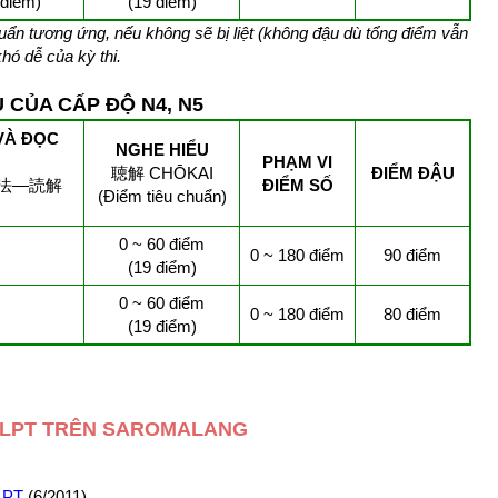
 điểm)
(19 điểm)
uẩn tương ứng, nếu không sẽ bị liệt (không đậu dù tổng điểm vẫn
ó dễ của kỳ thi.
 CỦA CẤP ĐỘ N4, N5
VÀ ĐỌC
NGHE HIỂU
PHẠM VI
聴解 CHŌKAI
ĐIỂM ĐẬU
法―読解
ĐIỂM SỐ
(Điểm tiêu chuẩn)
0 ~ 60 điểm
0 ~ 180 điểm
90 điểm
(19 điểm)
0 ~ 60 điểm
0 ~ 180 điểm
80 điểm
(19 điểm)
I JLPT TRÊN SAROMALANG
JLPT
(6/2011)