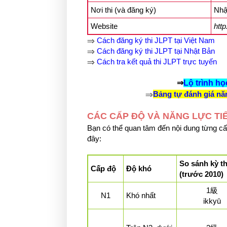
Nơi thi (và đăng ký)
Nhậ
Website
http
⇒
Cách đăng ký thi JLPT tại Việt Nam
⇒
Cách đăng ký thi JLPT tại Nhật Bản
⇒
Cách tra kết quả thi JLPT trực tuyến
⇒
Lộ trình họ
⇒
Bảng tự đánh giá năn
CÁC CẤP ĐỘ VÀ NĂNG LỰC TI
Bạn có thể quan tâm đến nội dung từng cấp
đây:
So sánh kỳ th
Cấp độ
Độ khó
(trước 2010)
1級
N1
Khó nhất
ikkyū