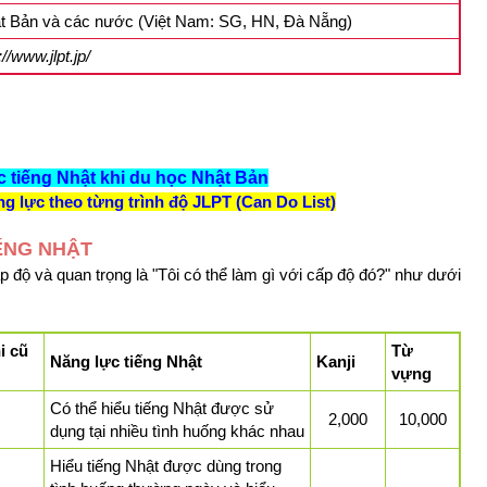
t Bản và các nước (Việt Nam: SG, HN, Đà Nẵng)
://www.jlpt.jp/
c tiếng Nhật khi du học Nhật Bản
g lực theo từng trình độ JLPT (Can Do List)
ẾNG NHẬT
 độ và quan trọng là "Tôi có thể làm gì với cấp độ đó?" như dưới
i cũ
Từ
Năng lực tiếng Nhật
Kanji
vựng
Có thể hiểu tiếng Nhật được sử
2,000
10,000
dụng tại nhiều tình huống khác nhau
Hiểu tiếng Nhật được dùng trong