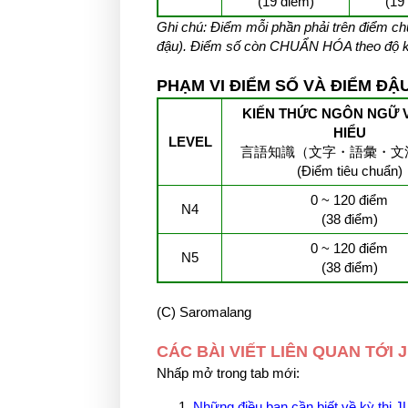
(19 điểm)
(19
Ghi chú: Điểm mỗi phần phải trên điểm ch
đậu). Điểm số còn CHUẨN HÓA theo độ kh
PHẠM VI ĐIỂM SỐ VÀ ĐIỂM ĐẬU
KIẾN THỨC NGÔN NGỮ 
HIỂU
LEVEL
言語知識（文字・語彙・文
(Điểm tiêu chuẩn)
0 ~ 120 điểm
N4
(38 điểm)
0 ~ 120 điểm
N5
(38 điểm)
(C) Saromalang
CÁC BÀI VIẾT LIÊN QUAN TỚ
Nhấp mở trong tab mới:
Những điều bạn cần biết về kỳ thi 