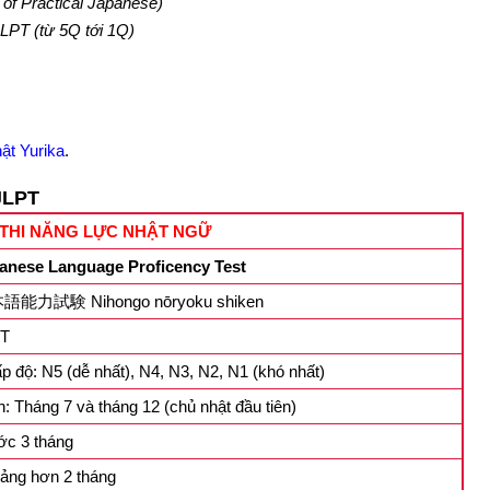
 of Practical Japanese)
LPT (từ 5Q tới 1Q)
hật Yurika
.
JLPT
 THI NĂNG LỰC NHẬT NGỮ
anese Language Proficency Test
語能力試験 Nihongo nōryoku shiken
PT
ấp độ: N5 (dễ nhất), N4, N3, N2, N1 (khó nhất)
n: Tháng 7 và tháng 12 (chủ nhật đầu tiên)
ớc 3 tháng
ảng hơn 2 tháng