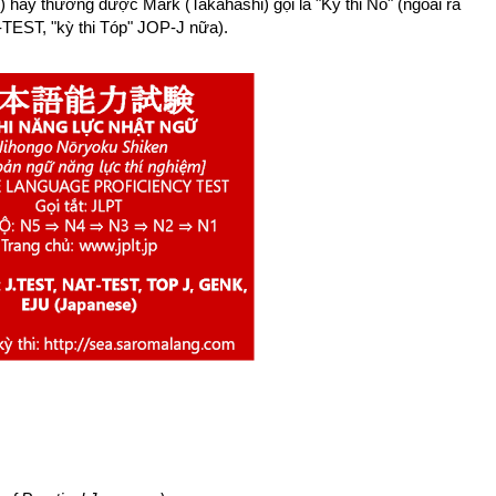
) hay thường được Mark (Takahashi) gọi là "Kỳ thi Nô" (ngoài ra
T-TEST, "kỳ thi Tóp" JOP-J nữa).