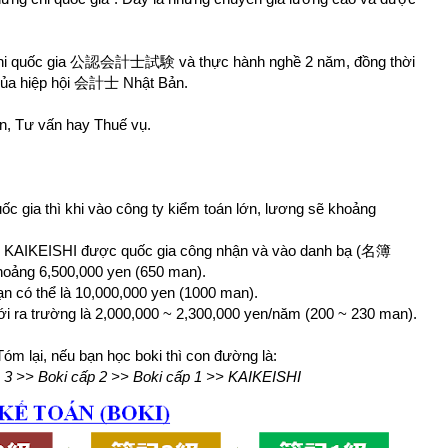
hi quốc gia 公認会計士試験 và thực hành nghề 2 năm, đồng thời
) của hiệp hội 会計士 Nhật Bản.
n, Tư vấn hay Thuế vụ.
ốc gia thì khi vào công ty kiểm toán lớn, lương sẽ khoảng
 KAIKEISHI được quốc gia công nhận và vào danh bạ (名簿
oảng 6,500,000 yen (650 man).
n có thể là 10,000,000 yen (1000 man).
i ra trường là 2,000,000 ~ 2,300,000 yen/năm (200 ~ 230 man).
Tóm lại, nếu bạn học boki thì con đường là:
p 3 >> Boki cấp 2 >> Boki cấp 1 >> KAIKEISHI