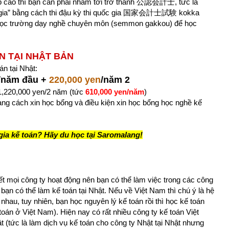
hập cao thì bạn cần phải nhắm tới trở thành 公認会計士, tức là
c gia” bằng cách thi đậu kỳ thi quốc gia 国家会計士試験 kokka
ể học trường dạy nghề chuyên môn (semmon gakkou) để học
N TẠI NHẬT BẢN
n tại Nhật:
/năm đầu +
220,000 yen
/năm 2
1,220,000 yen/2 năm (tức
610,000 yen/năm
)
ang cách xin học bổng và điều kiện xin học bổng học nghề kế
ia kế toán? Hãy du học tại Saromalang!
ết mọi công ty hoạt động nên bạn có thể làm việc trong các công
ạn có thể làm kế toán tại Nhật. Nếu về Việt Nam thì chú ý là hệ
hau, tuy nhiên, bạn học nguyên lý kế toán rồi thì học kế toán
oán ở Việt Nam). Hiện nay có rất nhiều công ty kế toán Việt
 (tức là làm dịch vụ kế toán cho công ty Nhật tại Nhật nhưng