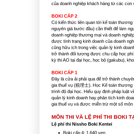
của doanh nghiệp khách hàng từ các con 
BOKI CẤP 2
Có kiến thức liên quan tới kế toán thương
nguyên giá bước đầu) cần thiết để làm ngư
doanh nghiệp thương mại và doanh nghiệp
được tình trạng kinh doanh của doanh nghi
cũng hữu ích trong việc quản lý kinh doa
trở thành đối tượng được chu cấp học phí.
kỳ thi AO tại đại học, học bộ (gakubu), k
BOKI CẤP 1
Đây là cửa ải phải qua để trở thành ch
gia thuế vụ (税理士). Học Kế toán thương m
trình độ đại học. Hiểu quy định pháp luật 
quản lý kinh doanh hay phân tích kinh doan
gia thuế vụ và được miễn trừ một số môn th
MÔN THI VÀ LỆ PHÍ THI BOKI T
Lệ phí thi Nissho Boki Kentei
Boki cấp 4: 1,640 yen