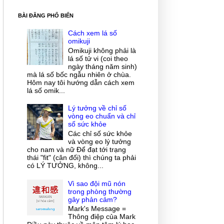
BÀI ĐĂNG PHỔ BIẾN
Cách xem lá số
omikuji
Omikuji không phải là
lá số tử vi (coi theo
ngày tháng năm sinh)
mà lá số bốc ngẫu nhiên ở chùa.
Hôm nay tôi hướng dẫn cách xem
lá số omik...
Lý tưởng về chỉ số
vòng eo chuẩn và chỉ
số sức khỏe
Các chỉ số sức khỏe
và vòng eo lý tưởng
cho nam và nữ Để đạt tới trạng
thái "fit" (cân đối) thì chúng ta phải
có LÝ TƯỞNG, không...
Vì sao đội mũ nón
trong phòng thường
gây phản cảm?
Mark's Message =
Thông điệp của Mark