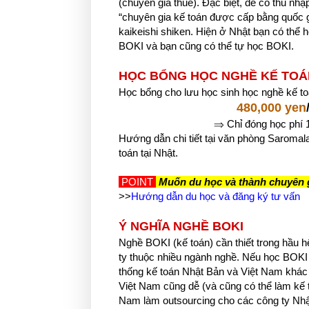
(chuyên gia thuế). Đặc biệt, để có thu n
“chuyên gia kế toán được cấp bằng quố
kaikeishi shiken. Hiện ở Nhật bạn có th
BOKI và bạn cũng có thể tự học BOKI.
HỌC BỔNG HỌC NGHỀ KẾ TOÁ
Học bổng cho lưu học sinh học nghề kế toá
480,000 yen
⇒ Chỉ đóng học phí 
Hướng dẫn chi tiết tại văn phòng Saromal
toán tại Nhật.
POINT
Muốn du học và thành chuyên g
>>
Hướng dẫn du học và đăng ký tư vấn
Ý NGHĨA NGHỀ BOKI
Nghề BOKI (kế toán) cần thiết trong hầu h
ty thuộc nhiều ngành nghề. Nếu học BOKI b
thống kế toán Nhật Bản và Việt Nam khác n
Việt Nam cũng dễ (và cũng có thể làm kế t
Nam làm outsourcing cho các công ty Nhật