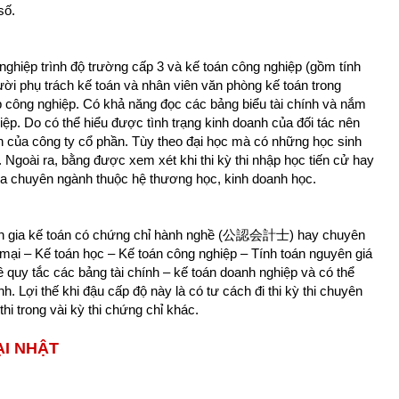
số.
 nghiệp trình độ trường cấp 3 và kế toán công nghiệp (gồm tính
ời phụ trách kế toán và nhân viên văn phòng kế toán trong
 công nghiệp. Có khả năng đọc các bảng biểu tài chính và nắm
ệp. Do có thể hiểu được tình trạng kinh doanh của đối tác nên
nh của công ty cổ phần. Tùy theo đại học mà có những học sinh
 Ngoài ra, bằng được xem xét khi thi kỳ thi nhập học tiến cử hay
hoa chuyên ngành thuộc hệ thương học, kinh doanh học.
uyên gia kế toán có chứng chỉ hành nghề (公認会計士) hay chuyên
ại – Kế toán học – Kế toán công nghiệp – Tính toán nguyên giá
về quy tắc các bảng tài chính – kế toán doanh nghiệp và có thể
h. Lợi thế khi đậu cấp độ này là có tư cách đi thi kỳ thi chuyên
i trong vài kỳ thi chứng chỉ khác.
ẠI NHẬT