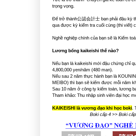
trọng vọng.
Để trở thành公認会計士 bạn phải đậu kỳ t
qua được kỳ kiểm tra cuối cùng (thi viết
Nghề nghiệp chính của bạn sẽ là Kiểm toá
Lương bổng kaikeishi thế nào?
Nếu bạn là kaikeishi mới đậu chứng chỉ qu
4,800,000 yen/năm (480 man).
Nếu sau 2 năm thực hành bạn là KOUNIN
MEIBO) thì bạn sẽ kiếm được mỗi năm kh
Sau 10 năm ở công ty kiếm toán, lương bạ
Tham khảo: Thu nhập sinh viên đại học mớ
KAIKEISHI là vương đạo khi học boki
. 
Boki cấp 4 >> Boki cấ