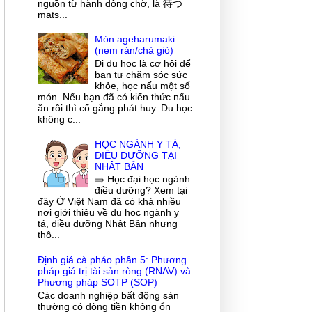
nguồn từ hành động chờ, là 待つ
mats...
Món ageharumaki
(nem rán/chả giò)
Đi du học là cơ hội để
bạn tự chăm sóc sức
khỏe, học nấu một số
món. Nếu bạn đã có kiến thức nấu
ăn rồi thì cố gắng phát huy. Du học
không c...
HỌC NGÀNH Y TÁ,
ĐIỀU DƯỠNG TẠI
NHẬT BẢN
⇒ Học đại học ngành
điều dưỡng? Xem tại
đây Ở Việt Nam đã có khá nhiều
nơi giới thiệu về du học ngành y
tá, điều dưỡng Nhật Bản nhưng
thô...
Định giá cà pháo phần 5: Phương
pháp giá trị tài sản ròng (RNAV) và
Phương pháp SOTP (SOP)
Các doanh nghiệp bất động sản
thường có dòng tiền không ổn