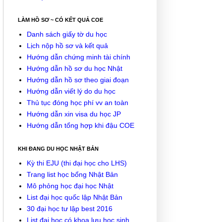
LÀM HỒ SƠ ~ CÓ KẾT QUẢ COE
Danh sách giấy tờ du học
Lịch nộp hồ sơ và kết quả
Hướng dẫn chứng minh tài chính
Hướng dẫn hồ sơ du học Nhật
Hướng dẫn hồ sơ theo giai đoạn
Hướng dẫn viết lý do du học
Thủ tục đóng học phí vv an toàn
Hướng dẫn xin visa du học JP
Hướng dẫn tổng hợp khi đậu COE
KHI ĐANG DU HỌC NHẬT BẢN
Kỳ thi EJU (thi đại học cho LHS)
Trang list học bổng Nhật Bản
Mô phỏng học đại học Nhật
List đại học quốc lập Nhật Bản
30 đại học tư lập best 2016
List đại học có khoa lưu học sinh