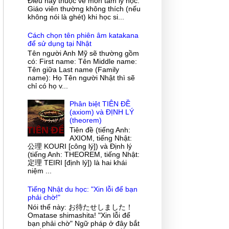
Điều này thuộc về môn tâm lý học.
Giáo viên thường không thích (nếu
không nói là ghét) khi học si...
Cách chọn tên phiên âm katakana
để sử dụng tại Nhật
Tên người Anh Mỹ sẽ thường gồm
có: First name: Tên Middle name:
Tên giữa Last name (Family
name): Họ Tên người Nhật thì sẽ
chỉ có họ v...
Phân biệt TIÊN ĐỀ
(axiom) và ĐỊNH LÝ
(theorem)
Tiên đề (tiếng Anh:
AXIOM, tiếng Nhật:
公理 KOURI [công lý]) và Định lý
(tiếng Anh: THEOREM, tiếng Nhật:
定理 TEIRI [định lý]) là hai khái
niệm ...
Tiếng Nhật du học: "Xin lỗi để bạn
phải chờ!"
Nói thế này: お待たせしました！
Omatase shimashita! "Xin lỗi để
bạn phải chờ" Ngữ pháp ở đây bắt