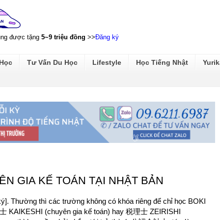
ũng được tặng
5~9 triệu đồng
>>
Đăng ký
 Học
Tư Vấn Du Học
Lifestyle
Học Tiếng Nhật
Yurik
N GIA KẾ TOÁN TẠI NHẬT BẢN
ký]. Thường thì các trường không có khóa riêng để chỉ học BOKI
会計士 KAIKESHI (chuyên gia kế toán) hay 税理士 ZEIRISHI