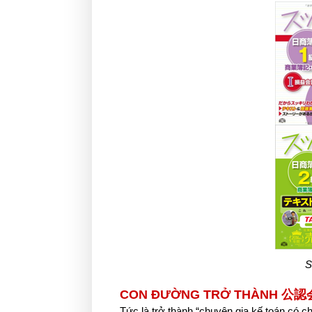
S
CON ĐƯỜNG TRỞ THÀNH 公認会
Tức là trở thành “chuyên gia kế toán có 