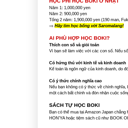
HỌC PHÍ HỌC BOKI Ở NHẬT
Năm 1: 1,000,000 yen
Năm 2: 900,000 yen
Tổng 2 năm: 1,900,000 yen (190 man, Fuk
⇒
Hãy tìm học bổng với Saromalang!
AI PHÙ HỢP HỌC BOKI?
Thích con số và giỏi toán
Vì bạn sẽ làm việc với các con số. Nếu s
Có hứng thú với kinh tế và kinh doanh
Kế toán là ngôn ngữ của kinh doanh, do đ
Có ý thức chính nghĩa cao
Nếu bạn không có ý thức về chính nghĩa, 
một cách bất chính và đón nhận cuộc sống 
SÁCH TỰ HỌC BOKI
Bạn có thể mua tại Amazon Japan chẳng h
HON’YA hoặc tiệm sách cũ như BOOK OF