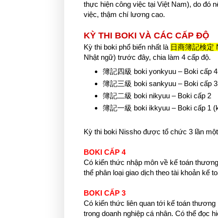
thực hiện công việc tại Việt Nam), do đó 
việc, thậm chí lương cao.
KỲ THI BOKI VÀ CÁC CẤP ĐỘ
Kỳ thi boki phổ biến nhất là
日商簿記検定 Niss
Nhật ngữ) trước đây, chia làm 4 cấp độ.
簿記四級 boki yonkyuu – Boki cấp 4 
簿記三級 boki sankyuu – Boki cấp 3
簿記二級 boki nikyuu – Boki cấp 2
簿記一級 boki ikkyuu – Boki cấp 1 (k
Kỳ thi boki Nissho được tổ chức 3 lần một
BOKI CẤP 4
Có kiến thức nhập môn về kế toán thương 
thể phân loại giao dịch theo tài khoản kế t
BOKI CẤP 3
Có kiến thức liên quan tới kế toán thương 
trong doanh nghiệp cá nhân. Có thể đọc hi