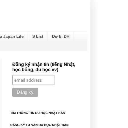
a Japan Life
S List
Dự bị ĐH
Đăng ký nhận tin (tiếng Nhật,
học bổng, du học vv)
TÌM THÔNG TIN DU HỌC NHẬT BẢN
ĐĂNG KÝ TƯ VẤN DU HỌC NHẬT BẢN