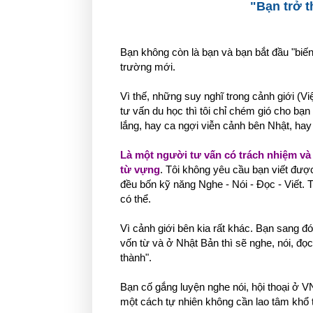
"Bạn trở 
Bạn không còn là bạn và bạn bắt đầu "biến 
trường mới.
Vì thế, những suy nghĩ trong cảnh giới (V
tư vấn du học thì tôi chỉ chém gió cho bạ
lắng, hay ca ngợi viễn cảnh bên Nhật, ha
Là một người tư vấn có trách nhiệm và 
từ vựng
. Tôi không yêu cầu bạn viết được 
đều bốn kỹ năng Nghe - Nói - Đọc - Viết. 
có thể.
Vì cảnh giới bên kia rất khác. Bạn sang đ
vốn từ và ở Nhật Bản thì sẽ nghe, nói, đọc
thành".
Bạn cố gắng luyện nghe nói, hội thoại ở VN
một cách tự nhiên không cần lao tâm khổ t