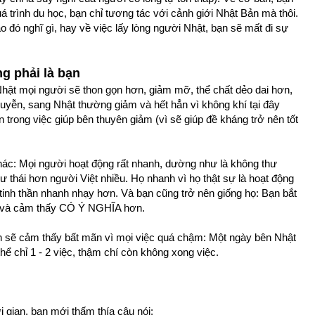
uá trình du học, bạn chỉ tương tác với cảnh giới Nhật Bản mà thôi.
đó nghĩ gì, hay về việc lấy lòng người Nhật, bạn sẽ mất đi sự
g phải là bạn
Nhật mọi người sẽ thon gọn hơn, giảm mỡ, thể chất dẻo dai hơn,
suyễn, sang Nhật thường giảm và hết hẳn vì không khí tại đây
ơn trong việc giúp bên thuyên giảm (vì sẽ giúp đề kháng trở nên tốt
khác: Mọi người hoạt động rất nhanh, dường như là không thư
ư thái hơn người Việt nhiều. Họ nhanh vì họ thật sự là hoạt động
tinh thần nhanh nhạy hơn. Và bạn cũng trở nên giống họ: Bạn bắt
, và cảm thấy CÓ Ý NGHĨA hơn.
bạn sẽ cảm thấy bất mãn vì mọi việc quá chậm: Một ngày bên Nhật
thể chỉ 1 - 2 việc, thậm chí còn không xong việc.
i gian, bạn mới thấm thía câu nói: