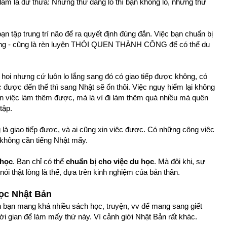
 làm là dư thừa: Những thứ đáng lo thì bạn không lo, những thứ
bạn tập trung trí não để ra quyết định đúng đắn. Việc bạn chuẩn bị
 trọng - cũng là rèn luyện THÓI QUEN THÀNH CÔNG để có thể du
 hoi nhưng cứ luôn lo lắng sang đó có giao tiếp được không, có
c được đến thế thì sang Nhật sẽ ổn thôi. Việc nguy hiểm lại không
xin việc làm thêm được, mà là vì đi làm thêm quá nhiều mà quên
tập.
là giao tiếp được, và ai cũng xin việc được. Có những công việc
 không cần tiếng Nhật mấy.
 học
. Bạn chỉ có thể
chuẩn bị cho việc du học
. Mà đôi khi, sự
i nói thật lòng là thế, dựa trên kinh nghiệm của bản thân.
học Nhật Bản
 bạn mang khá nhiều sách học, truyện, vv để mang sang giết
hời gian để làm mấy thứ này. Vì cảnh giới Nhật Bản rất khác.