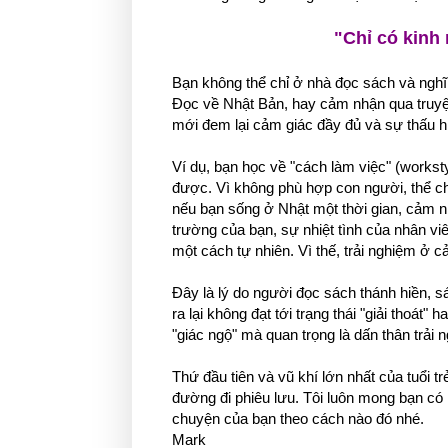
"Chỉ có kinh 
Bạn không thể chỉ ở nhà đọc sách và nghĩ 
Đọc về Nhật Bản, hay cảm nhận qua truyện 
mới đem lại cảm giác đầy đủ và sự thấu hiể
Ví dụ, bạn học về "cách làm việc" (workst
được. Vì không phù hợp con người, thể ch
nếu bạn sống ở Nhật một thời gian, cảm nh
trường của bạn, sự nhiệt tình của nhân vi
một cách tự nhiên. Vì thế, trải nghiệm ở c
Đây là lý do người đọc sách thánh hiền, sá
ra lại không đạt tới trạng thái "giải thoát"
"giác ngộ" mà quan trọng là dấn thân trải 
Thứ đầu tiên và vũ khí lớn nhất của tuổi
đường đi phiêu lưu. Tôi luôn mong bạn có 
chuyện của bạn theo cách nào đó nhé.
Mark