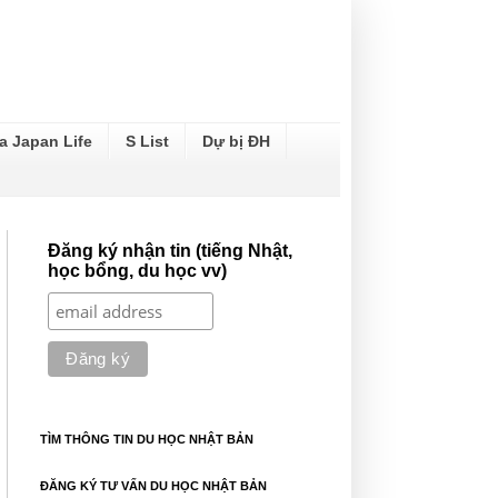
a Japan Life
S List
Dự bị ĐH
Đăng ký nhận tin (tiếng Nhật,
học bổng, du học vv)
TÌM THÔNG TIN DU HỌC NHẬT BẢN
ĐĂNG KÝ TƯ VẤN DU HỌC NHẬT BẢN