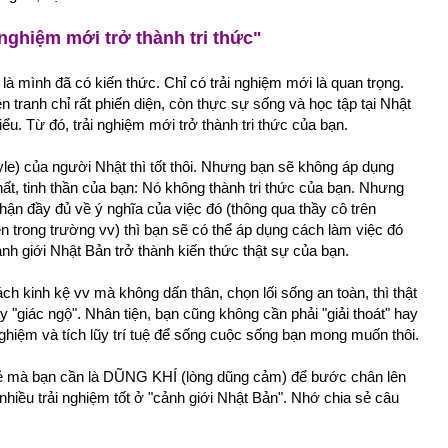
nghiệm mới trở thành tri thức"
là mình đã có kiến thức. Chỉ có trải nghiệm mới là quan trọng.
tranh chỉ rất phiến diện, còn thực sự sống và học tập tại Nhật
u. Từ đó, trải nghiệm mới trở thành tri thức của bạn.
yle) của người Nhật thì tốt thôi. Nhưng bạn sẽ không áp dụng
ất, tinh thần của bạn: Nó không thành tri thức của bạn. Nhưng
ận đầy đủ về ý nghĩa của việc đó (thông qua thầy cô trên
ên trong trường vv) thì bạn sẽ có thể áp dụng cách làm việc đó
ảnh giới Nhật Bản trở thành kiến thức thật sự của bạn.
ch kinh kệ vv mà không dấn thân, chọn lối sống an toàn, thì thật
 hay "giác ngộ". Nhân tiện, bạn cũng không cần phải "giải thoát" hay
nghiệm và tích lũy trí tuệ để sống cuộc sống bạn mong muốn thôi.
 trẻ mà bạn cần là DŨNG KHÍ (lòng dũng cảm) để bước chân lên
nhiều trải nghiệm tốt ở "cảnh giới Nhật Bản". Nhớ chia sẻ câu