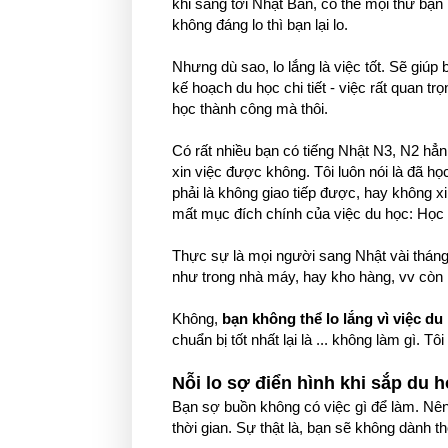
khi sang tới Nhật Bản, có thể mọi thứ bạn
không đáng lo thì bạn lại lo.
Nhưng dù sao, lo lắng là việc tốt. Sẽ giúp 
kế hoạch du học chi tiết - việc rất quan
học thành công mà thôi.
Có rất nhiều bạn có tiếng Nhật N3, N2 hẳn
xin việc được không. Tôi luôn nói là đã họ
phải là không giao tiếp được, hay không 
mất mục đích chính của việc du học: Học 
Thực sự là mọi người sang Nhật vài tháng 
như trong nhà máy, hay kho hàng, vv còn
Không,
bạn không thể lo lắng vì việc du
chuẩn bị tốt nhất lại là ... không làm gì. Tô
Nỗi lo sợ điển hình khi sắp du 
Bạn sợ buồn không có việc gì để làm. Nên
thời gian. Sự thật là, bạn sẽ không dành t