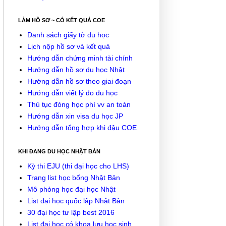
LÀM HỒ SƠ ~ CÓ KẾT QUẢ COE
Danh sách giấy tờ du học
Lịch nộp hồ sơ và kết quả
Hướng dẫn chứng minh tài chính
Hướng dẫn hồ sơ du học Nhật
Hướng dẫn hồ sơ theo giai đoạn
Hướng dẫn viết lý do du học
Thủ tục đóng học phí vv an toàn
Hướng dẫn xin visa du học JP
Hướng dẫn tổng hợp khi đậu COE
KHI ĐANG DU HỌC NHẬT BẢN
Kỳ thi EJU (thi đại học cho LHS)
Trang list học bổng Nhật Bản
Mô phỏng học đại học Nhật
List đại học quốc lập Nhật Bản
30 đại học tư lập best 2016
List đại học có khoa lưu học sinh