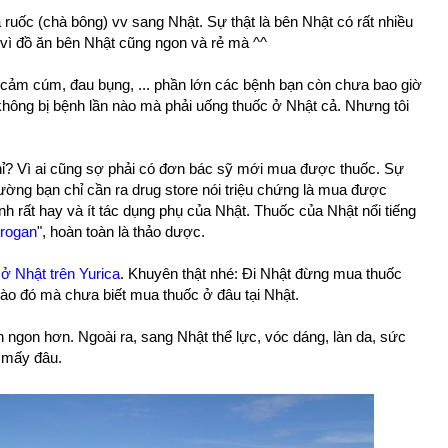
à ruốc (chà bông) vv sang Nhật. Sự thật là bên Nhật có rất nhiều
vì đồ ăn bên Nhật cũng ngon và rẻ mà ^^
 cảm cúm, đau bụng, ... phần lớn các bệnh bạn còn chưa bao giờ
không bị bệnh lần nào mà phải uống thuốc ở Nhật cả. Nhưng tôi
ỉ? Vì ai cũng sợ phải có đơn bác sỹ mới mua được thuốc. Sự
hường bạn chỉ cần ra drug store nói triệu chứng là mua được
 rất hay và ít tác dụng phụ của Nhật. Thuốc của Nhật nổi tiếng
irogan
", hoàn toàn là thảo dược.
ở Nhật trên Yurica
. Khuyên thật nhé: Đi Nhật đừng mua thuốc
 nào đó mà chưa biết mua thuốc ở đâu tại Nhật.
n ngon hơn. Ngoài ra, sang Nhật thể lực, vóc dáng, làn da, sức
 mấy đâu.