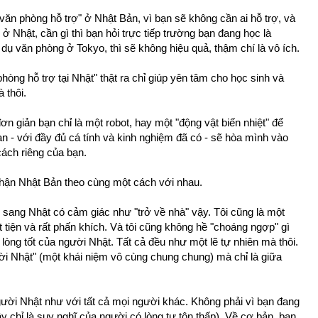
văn phòng hỗ trợ" ở Nhật Bản, vì bạn sẽ không cần ai hỗ trợ, và
 ở Nhật, cần gì thì bạn hỏi trực tiếp trường bạn đang học là
dụ văn phòng ở Tokyo, thì sẽ không hiệu quả, thậm chí là vô ích.
òng hỗ trợ tại Nhật" thật ra chỉ giúp yên tâm cho học sinh và
 thôi.
đơn giản bạn chỉ là một robot, hay một "động vật biến nhiệt" để
n - với đầy đủ cá tính và kinh nghiệm đã có - sẽ hòa mình vào
ách riêng của bạn.
hận Nhật Bản theo cùng một cách với nhau.
 sang Nhật có cảm giác như "trở về nhà" vậy. Tôi cũng là một
tiện và rất phấn khích. Và tôi cũng không hề "choáng ngợp" gì
òng tốt của người Nhật. Tất cả đều như một lẽ tự nhiên mà thôi.
ời Nhật" (một khái niệm vô cùng chung chung) mà chỉ là giữa
gười Nhật như với tất cả mọi người khác. Không phải vì bạn đang
y chỉ là suy nghĩ của người có lòng tự tôn thấp). Về cơ bản, bạn