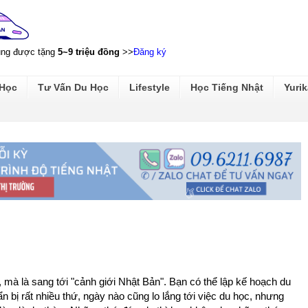
ũng được tặng
5~9 triệu đồng
>>
Đăng ký
 Học
Tư Vấn Du Học
Lifestyle
Học Tiếng Nhật
Yurik
 mà là sang tới "cảnh giới Nhật Bản". Bạn có thể lập kế hoạch du
uẩn bị rất nhiều thứ, ngày nào cũng lo lắng tới việc du học, nhưng