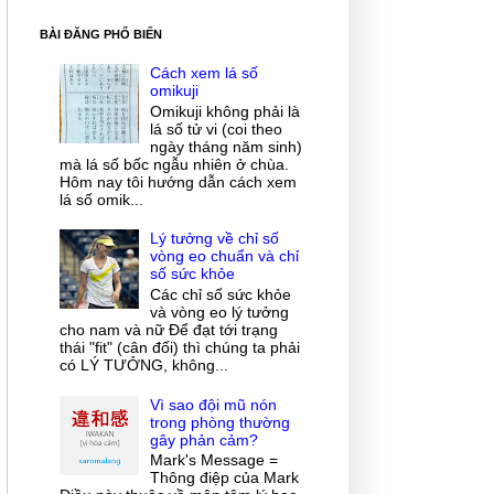
BÀI ĐĂNG PHỔ BIẾN
Cách xem lá số
omikuji
Omikuji không phải là
lá số tử vi (coi theo
ngày tháng năm sinh)
mà lá số bốc ngẫu nhiên ở chùa.
Hôm nay tôi hướng dẫn cách xem
lá số omik...
Lý tưởng về chỉ số
vòng eo chuẩn và chỉ
số sức khỏe
Các chỉ số sức khỏe
và vòng eo lý tưởng
cho nam và nữ Để đạt tới trạng
thái "fit" (cân đối) thì chúng ta phải
có LÝ TƯỞNG, không...
Vì sao đội mũ nón
trong phòng thường
gây phản cảm?
Mark's Message =
Thông điệp của Mark