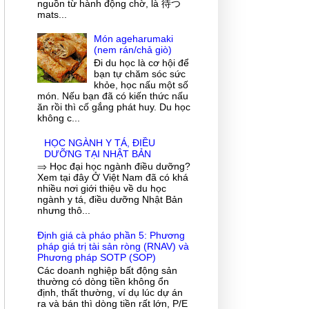
nguồn từ hành động chờ, là 待つ
mats...
Món ageharumaki
(nem rán/chả giò)
Đi du học là cơ hội để
bạn tự chăm sóc sức
khỏe, học nấu một số
món. Nếu bạn đã có kiến thức nấu
ăn rồi thì cố gắng phát huy. Du học
không c...
HỌC NGÀNH Y TÁ, ĐIỀU
DƯỠNG TẠI NHẬT BẢN
⇒ Học đại học ngành điều dưỡng?
Xem tại đây Ở Việt Nam đã có khá
nhiều nơi giới thiệu về du học
ngành y tá, điều dưỡng Nhật Bản
nhưng thô...
Định giá cà pháo phần 5: Phương
pháp giá trị tài sản ròng (RNAV) và
Phương pháp SOTP (SOP)
Các doanh nghiệp bất động sản
thường có dòng tiền không ổn
định, thất thường, ví dụ lúc dự án
ra và bán thì dòng tiền rất lớn, P/E