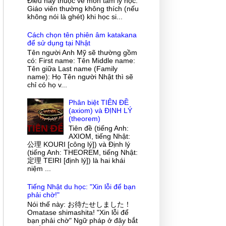
Điều này thuộc về môn tâm lý học.
Giáo viên thường không thích (nếu
không nói là ghét) khi học si...
Cách chọn tên phiên âm katakana
để sử dụng tại Nhật
Tên người Anh Mỹ sẽ thường gồm
có: First name: Tên Middle name:
Tên giữa Last name (Family
name): Họ Tên người Nhật thì sẽ
chỉ có họ v...
Phân biệt TIÊN ĐỀ
(axiom) và ĐỊNH LÝ
(theorem)
Tiên đề (tiếng Anh:
AXIOM, tiếng Nhật:
公理 KOURI [công lý]) và Định lý
(tiếng Anh: THEOREM, tiếng Nhật:
定理 TEIRI [định lý]) là hai khái
niệm ...
Tiếng Nhật du học: "Xin lỗi để bạn
phải chờ!"
Nói thế này: お待たせしました！
Omatase shimashita! "Xin lỗi để
bạn phải chờ" Ngữ pháp ở đây bắt