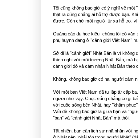
Tôi cũng không bao giờ có ý nghĩ về một "
thật ra cũng chẳng ai hỗ trợ được bạn. Khi
được. Còn chờ một người từ xa hỗ trợ, ví 
Quảng cáo du học kiểu "chúng tôi có văn ph
phụ huynh đang ở "cảnh giới Việt Nam" mà
Sở dĩ là "cảnh giới" Nhật Bản là vì không 
thích nghi với môi trường Nhật Bản, mà bạ
cảnh giới đó và cảm nhận Nhật Bản theo c
Không, không bao giờ có hai người cảm n
Với một bạn Việt Nam đã tự lập từ cấp ba,
người như vậy. Cuộc sống chẳng có gì bất 
với cuộc sống bên Nhật, hay "khâm phục" l
Vấn đề không bao giờ là giữa bạn và "ngư
"bạn" và "cảnh giới Nhật Bản" mà thôi.
Tất nhiên, bạn cần lịch sự nhã nhặn với n
ở Nhật nên "phải tôn trọng người Nhật" (đâ