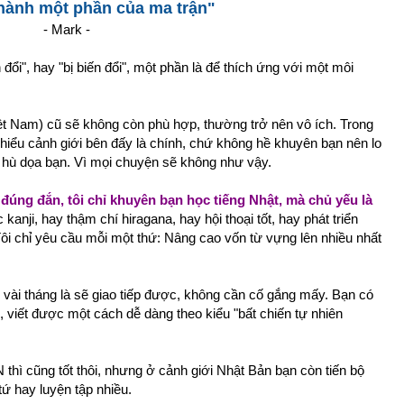
thành một phần của ma trận"
- Mark -
đổi", hay "bị biến đổi", một phần là để thích ứng với một môi
iệt Nam) cũ sẽ không còn phù hợp, thường trở nên vô ích. Trong
n hiểu cảnh giới bên đấy là chính, chứ không hề khuyên bạn nên lo
y hù dọa bạn. Vì mọi chuyện sẽ không như vậy.
đúng đắn, tôi chỉ khuyên bạn học tiếng Nhật, mà chủ yếu là
kanji, hay thậm chí hiragana, hay hội thoại tốt, hay phát triển
Tôi chỉ yêu cầu mỗi một thứ: Nâng cao vốn từ vựng lên nhiều nhất
ó vài tháng là sẽ giao tiếp được, không cần cố gắng mấy. Bạn có
, viết được một cách dễ dàng theo kiểu "bất chiến tự nhiên
 thì cũng tốt thôi, nhưng ở cảnh giới Nhật Bản bạn còn tiến bộ
ứ hay luyện tập nhiều.