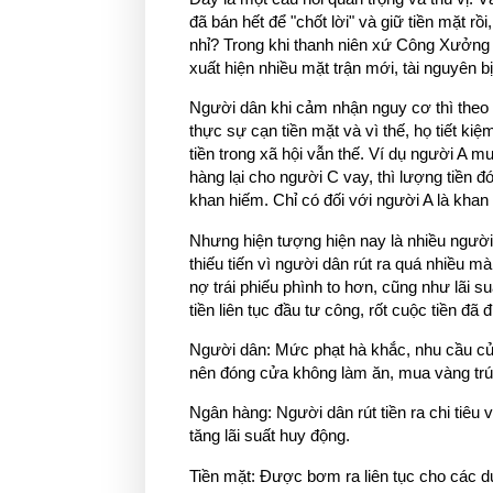
đã bán hết để "chốt lời" và giữ tiền mặt rồ
nhỉ? Trong khi thanh niên xứ Công Xưởng 
xuất hiện nhiều mặt trận mới, tài nguyên bị
Người dân khi cảm nhận nguy cơ thì theo t
thực sự cạn tiền mặt và vì thế, họ tiết k
tiền trong xã hội vẫn thế. Ví dụ người A 
hàng lại cho người C vay, thì lượng tiền 
khan hiếm. Chỉ có đối với người A là khan 
Nhưng hiện tượng hiện nay là nhiều người
thiếu tiến vì người dân rút ra quá nhiều mà
nợ trái phiếu phình to hơn, cũng như lãi s
tiền liên tục đầu tư công, rốt cuộc tiền đã 
Người dân: Mức phạt hà khắc, nhu cầu của
nên đóng cửa không làm ăn, mua vàng trú
Ngân hàng: Người dân rút tiền ra chi tiêu 
tăng lãi suất huy động.
Tiền mặt: Được bơm ra liên tục cho các d