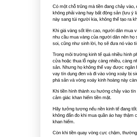
Có một chỗ trũng mà tiền đang chảy vào, đ
không phải vàng hay bất động sản (lưu ý là
này sang túi người kia, không thể tạo ra 
Khi giá vàng sốt lên cao, người dân mua 
nhu cầu mua vàng của người dân nên họ s
soi, cũng như sinh lời, họ sẽ đưa nó vào t
Trong môi trường kinh tế quá nhiều hình 
cửa hoặc thua lỗ ngày càng nhiều, càng nh
sản. Nhưng họ không thể vay được ngân hà
vay tín dụng đen và đi vào vòng xoáy bị si
phá sản và vòng xoáy kinh hoàng này càng
Khi tiền hình thành xu hướng chảy vào tín 
cảm giác khan hiếm tiền mặt.
Hãy tưởng tượng nếu nền kinh tế đang tốt,
không đắn đo khi mua quần áo hay thậm chí
khan hiểm.
Còn khi tiền quay vòng cực chậm, thường 