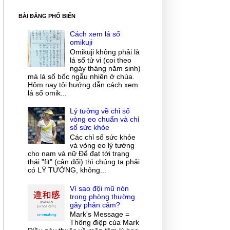
BÀI ĐĂNG PHỔ BIẾN
Cách xem lá số
omikuji
Omikuji không phải là
lá số tử vi (coi theo
ngày tháng năm sinh)
mà lá số bốc ngẫu nhiên ở chùa.
Hôm nay tôi hướng dẫn cách xem
lá số omik...
Lý tưởng về chỉ số
vòng eo chuẩn và chỉ
số sức khỏe
Các chỉ số sức khỏe
và vòng eo lý tưởng
cho nam và nữ Để đạt tới trạng
thái "fit" (cân đối) thì chúng ta phải
có LÝ TƯỞNG, không...
Vì sao đội mũ nón
trong phòng thường
gây phản cảm?
Mark's Message =
Thông điệp của Mark