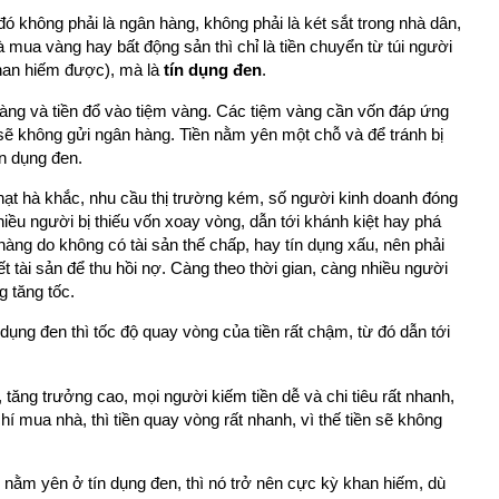
ó không phải là ngân hàng, không phải là két sắt trong nhà dân,
 mua vàng hay bất động sản thì chỉ là tiền chuyển từ túi người
khan hiếm được), mà là
tín dụng đen
.
vàng và tiền đổ vào tiệm vàng. Các tiệm vàng cần vốn đáp ứng
ẽ không gửi ngân hàng. Tiền nằm yên một chỗ và để tránh bị
ín dụng đen.
phạt hà khắc, nhu cầu thị trường kém, số người kinh doanh đóng
iều người bị thiếu vốn xoay vòng, dẫn tới khánh kiệt hay phá
ng do không có tài sản thế chấp, hay tín dụng xấu, nên phải
ết tài sản để thu hồi nợ. Càng theo thời gian, càng nhiều người
 tăng tốc.
dụng đen thì tốc độ quay vòng của tiền rất chậm, từ đó dẫn tới
 tăng trưởng cao, mọi người kiếm tiền dễ và chi tiêu rất nhanh,
 mua nhà, thì tiền quay vòng rất nhanh, vì thế tiền sẽ không
nằm yên ở tín dụng đen, thì nó trở nên cực kỳ khan hiếm, dù