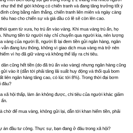
i, như thế thế giới không có chiến tranh và đang tăng trưởng tốt ý
đình công bằng nằm thẳng, chiến tranh liên miên và ngày càng
 tiêu hao cho chiến sự và giá dầu có lẽ sẽ còn lên cao.
hói quen từ xưa, họ trú ẩn vào vàng. Khi mua vàng trú ẩn, họ
iệm. Nhưng tiền từ người này chỉ chuyển qua người kia, nên lượng
mua vàng của người B, người B lại đem tiền gửi ngân hàng, ngân
đó vẫn đang lưu thông, không vì giao dịch mua vàng mà trở nên
hiếm vì họ đã giữ vàng và không thể lấy ra chi tiêu.
 dân cũng hết tiền (do đã trú ẩn vào vàng) nhưng ngân hàng cũng
 gửi vào ít (dẫn tới phải tăng lãi suất huy động và thổi quả bom
uất liên ngân hàng tăng cao, có lúc tới 8%). Trong thời đại bơm
đi đâu?
 xã hội thấp, làm ăn không được, chi tiêu của người khác giảm
 ẩn.
và chờ để mua vàng, không gửi lại, dẫn tới khan hiếm tiền, phải
ự án đầu tư công. Thực sự, bạn đang ở đâu trong xã hội?