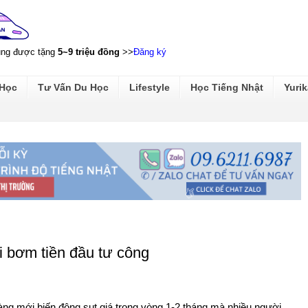
ũng được tặng
5~9 triệu đồng
>>
Đăng ký
 Học
Tư Vấn Du Học
Lifestyle
Học Tiếng Nhật
Yurik
ại bơm tiền đầu tư công
Vàng mới biến động sụt giá trong vòng 1-2 tháng mà nhiều người