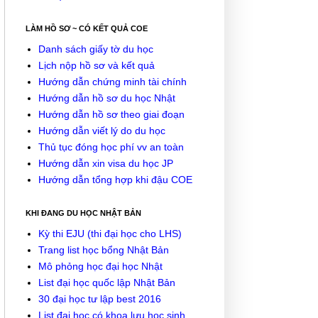
LÀM HỒ SƠ ~ CÓ KẾT QUẢ COE
Danh sách giấy tờ du học
Lịch nộp hồ sơ và kết quả
Hướng dẫn chứng minh tài chính
Hướng dẫn hồ sơ du học Nhật
Hướng dẫn hồ sơ theo giai đoạn
Hướng dẫn viết lý do du học
Thủ tục đóng học phí vv an toàn
Hướng dẫn xin visa du học JP
Hướng dẫn tổng hợp khi đậu COE
KHI ĐANG DU HỌC NHẬT BẢN
Kỳ thi EJU (thi đại học cho LHS)
Trang list học bổng Nhật Bản
Mô phỏng học đại học Nhật
List đại học quốc lập Nhật Bản
30 đại học tư lập best 2016
List đại học có khoa lưu học sinh