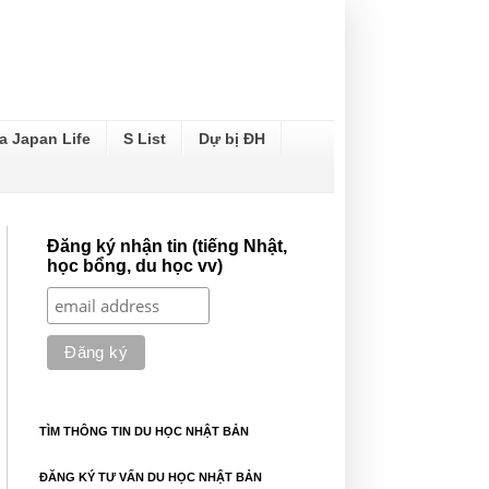
a Japan Life
S List
Dự bị ĐH
Đăng ký nhận tin (tiếng Nhật,
học bổng, du học vv)
TÌM THÔNG TIN DU HỌC NHẬT BẢN
ĐĂNG KÝ TƯ VẤN DU HỌC NHẬT BẢN