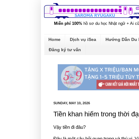
Miễn phí 100%
hồ sơ du học Nhật ngữ + Ai c
Home
Dịch vụ iSea
Hướng Dẫn Du
Đăng ký tư vấn
SUNDAY, MAY 10, 2026
Tiền khan hiếm trong thời đ
Vậy tiền đi đâu?
Đây là một câu hỏi quan trọng và thú vị. 