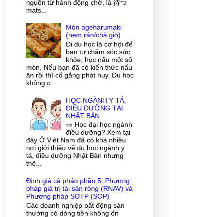
nguồn từ hành động chờ, là 待つ
mats...
Món ageharumaki
(nem rán/chả giò)
Đi du học là cơ hội để
bạn tự chăm sóc sức
khỏe, học nấu một số
món. Nếu bạn đã có kiến thức nấu
ăn rồi thì cố gắng phát huy. Du học
không c...
HỌC NGÀNH Y TÁ,
ĐIỀU DƯỠNG TẠI
NHẬT BẢN
⇒ Học đại học ngành
điều dưỡng? Xem tại
đây Ở Việt Nam đã có khá nhiều
nơi giới thiệu về du học ngành y
tá, điều dưỡng Nhật Bản nhưng
thô...
Định giá cà pháo phần 5: Phương
pháp giá trị tài sản ròng (RNAV) và
Phương pháp SOTP (SOP)
Các doanh nghiệp bất động sản
thường có dòng tiền không ổn