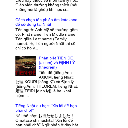
Điều này thuộc về môn tâm lý học.
Giáo viên thường không thích (nếu
không nói là ghét) khi học si...
Cách chọn tên phiên âm katakana
để sử dụng tại Nhật
Tên người Anh Mỹ sẽ thường gồm
có: First name: Tên Middle name:
Tên giữa Last name (Family
name): Họ Tên người Nhật thì sẽ
chỉ có họ v...
Phân biệt TIÊN ĐỀ
(axiom) và ĐỊNH LÝ
(theorem)
Tiên đề (tiếng Anh:
AXIOM, tiếng Nhật:
公理 KOURI [công lý]) và Định lý
(tiếng Anh: THEOREM, tiếng Nhật:
定理 TEIRI [định lý]) là hai khái
niệm ...
Tiếng Nhật du học: "Xin lỗi để bạn
phải chờ!"
Nói thế này: お待たせしました！
Omatase shimashita! "Xin lỗi để
bạn phải chờ" Ngữ pháp ở đây bắt