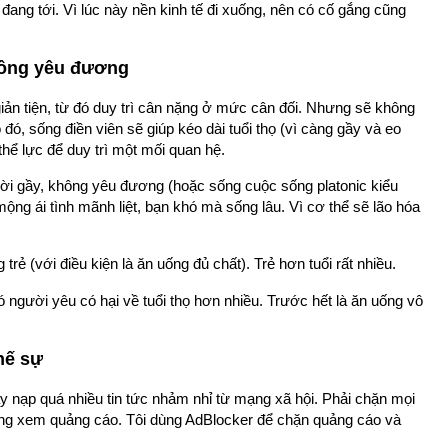
ang tới. Vì lúc này nền kinh tế đi xuống, nên có cố gắng cũng
hông yêu đương
 giản tiện, từ đó duy trì cân nặng ở mức cân đối. Nhưng sẽ không
đó, sống điền viên sẽ giúp kéo dài tuổi thọ (vì càng gầy và eo
hể lực để duy trì một mối quan hệ.
ời gầy, không yêu đương (hoặc sống cuộc sống platonic kiểu
ộng ái tình mãnh liệt, bạn khó mà sống lâu. Vì cơ thể sẽ lão hóa
 trẻ (với điều kiện là ăn uống đủ chất). Trẻ hơn tuổi rất nhiều.
ó người yêu có hại về tuổi thọ hơn nhiều. Trước hết là ăn uống vô
hế sự
y nạp quá nhiều tin tức nhảm nhỉ từ mạng xã hội. Phải chặn mọi
ông xem quảng cáo. Tôi dùng AdBlocker để chặn quảng cáo và