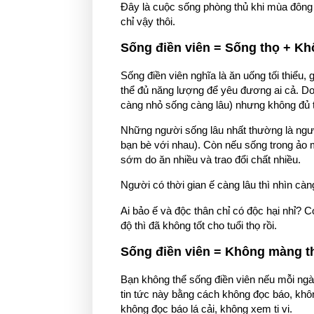
Đây là cuộc sống phòng thủ khi mùa đông đ
chỉ vậy thôi.
Sống điền viên = Sống thọ + K
Sống điền viên nghĩa là ăn uống tối thiểu,
thể đủ năng lượng để yêu đương ai cả. Do 
càng nhỏ sống càng lâu) nhưng không đủ t
Những người sống lâu nhất thường là ngư
bạn bè với nhau). Còn nếu sống trong ảo m
sớm do ăn nhiều và trao đổi chất nhiều.
Người có thời gian ế càng lâu thì nhìn càng
Ai bảo ế và độc thân chỉ có độc hại nhỉ? C
độ thì đã không tốt cho tuổi thọ rồi.
Sống điền viên = Không màng t
Bạn không thể sống điền viên nếu mỗi ngà
tin tức này bằng cách không đọc báo, kh
không đọc báo lá cải, không xem ti vi.