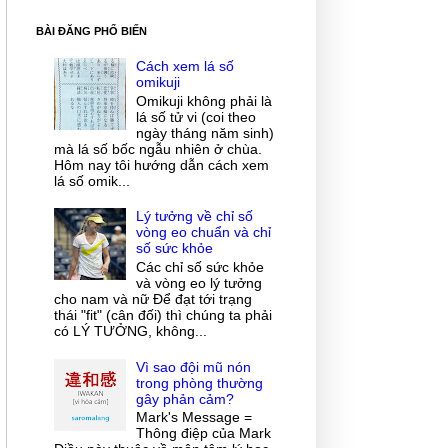
BÀI ĐĂNG PHỔ BIẾN
Cách xem lá số
omikuji
Omikuji không phải là
lá số tử vi (coi theo
ngày tháng năm sinh)
mà lá số bốc ngẫu nhiên ở chùa.
Hôm nay tôi hướng dẫn cách xem
lá số omik...
Lý tưởng về chỉ số
vòng eo chuẩn và chỉ
số sức khỏe
Các chỉ số sức khỏe
và vòng eo lý tưởng
cho nam và nữ Để đạt tới trạng
thái "fit" (cân đối) thì chúng ta phải
có LÝ TƯỞNG, không...
Vì sao đội mũ nón
trong phòng thường
gây phản cảm?
Mark's Message =
Thông điệp của Mark