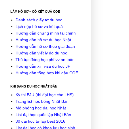
LÀM HỒ SƠ ~ CÓ KẾT QUẢ COE
Danh sách giấy tờ du học
Lịch nộp hồ sơ và kết quả
Hướng dẫn chứng minh tài chính
Hướng dẫn hồ sơ du học Nhật
Hướng dẫn hồ sơ theo giai đoạn
Hướng dẫn viết lý do du học
Thủ tục đóng học phí vv an toàn
Hướng dẫn xin visa du học JP
Hướng dẫn tổng hợp khi đậu COE
KHI ĐANG DU HỌC NHẬT BẢN
Kỳ thi EJU (thi đại học cho LHS)
Trang list học bổng Nhật Bản
Mô phỏng học đại học Nhật
List đại học quốc lập Nhật Bản
30 đại học tư lập best 2016
List đại học có khoa lưu học sinh