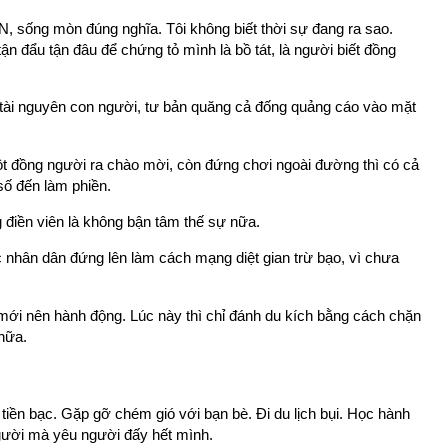
ống mòn đúng nghĩa. Tôi không biết thời sự đang ra sao.
tận đẩu tận đâu để chứng tỏ mình là bồ tát, là người biết đồng
c tài nguyên con người, tư bản quăng cả đống quảng cáo vào mặt
 một đồng người ra chào mời, còn đứng chơi ngoài đường thì có cả
số đến làm phiền.
 điền viên là không bận tâm thế sự nữa.
c nhân dân đứng lên làm cách mạng diệt gian trừ bạo, vì chưa
 mới nên hành động. Lúc này thì chỉ đánh du kích bằng cách chặn
nữa.
tiền bạc. Gặp gỡ chém gió với bạn bè. Đi du lịch bụi. Học hành
người mà yêu người đấy hết mình.