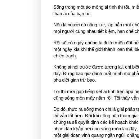
Sống trong một ảo mộng ái tình thì tốt, m
thân ái của bạn bè.
Nếu là người có năng lực, lập hẳn một chủ
mọi người cùng nhau tiết kiệm, hạn chế chi
Rồi sẽ có ngày chúng ta đi tới miền đất h
một ngày kia khi thế giới thành loạn thế, 
chiến tranh.
Không ai nói trước được tương lai, chỉ bi
đấy. Đừng bao giờ đánh mất mình mà phải
pha diệt gian trừ bạo.
Tôi thì mới gặp tiếng sét ái tình trên app
cũng sống mòn mấy năm rồi. Tôi thấy vẫn t
Do đó, thực ra sống mòn chỉ là giải pháp t
thì vẫn tốt hơn. Đôi khi cũng nên tham gi
chúng ta sẽ quyết định các kế hoạch khác 
nhân dân khắp nơi còn sống mòn lâu đấy, v
một giai đoạn vinh quang ngắn ngủi, chẳn