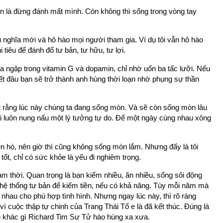
iễn là đừng đánh mất mình. Còn không thì sống trong vòng tay
 nghĩa mới và hô hào mọi người tham gia. Ví dụ tôi vẫn hô hào
 tiêu để đánh đổ tư bản, tư hữu, tư lợi.
ứa ngập trong vitamin G và dopamin, chỉ nhờ uốn ba tấc lưỡi. Nếu
biết đâu bạn sẽ trở thành anh hùng thời loạn nhờ phụng sự thần
ết rằng lúc này chúng ta đang sống mòn. Và sẽ còn sống mòn lâu
 luôn nung nấu một lý tưởng tự do. Để một ngày cùng nhau xông
 hẹn hò, nên giờ thì cũng không sống mòn lắm. Nhưng đấy là tôi
ốt, chỉ có sức khỏe là yếu đi nghiêm trọng.
ạm thời. Quan trọng là bạn kiếm nhiều, ăn nhiều, sống sôi động
a hệ thống tư bản để kiếm tiền, nếu có khả năng. Tùy mỗi năm mà
nhau cho phù hợp tình hình. Nhưng ngay lúc này, thì rõ ràng
ì cuộc thập tự chinh của Trang Thái Tổ e là đã kết thúc. Đúng là
g khác gì Richard Tim Sư Tử hào hùng xa xưa.