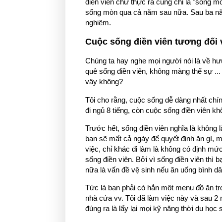
điền viên chứ thực ra cũng chỉ là "sống mò
sống mòn qua cả năm sau nữa. Sau ba năm 
nghiệm.
Cuộc sống điền viên tương đối v
Chúng ta hay nghe mọi người nói là về hưu 
quê sống điền viên, không màng thế sự ..
vậy không?
Tôi cho rằng, cuộc sống dễ dàng nhất chính
đi ngủ 8 tiếng, còn cuộc sống điền viên k
Trước hết, sống điền viên nghĩa là không 
bạn sẽ mất cả ngày để quyết định ăn gì, m
việc, chỉ khác đi làm là không có định mức
sống điền viên. Bởi vì sống điền viên thì b
nữa là vấn đề vệ sinh nếu ăn uống bình dâ
Tức là bạn phải có hẳn một menu đồ ăn tr
nhà cửa vv. Tôi đã làm việc này và sau 2 
đúng ra là lấy lại mọi kỹ năng thời du học