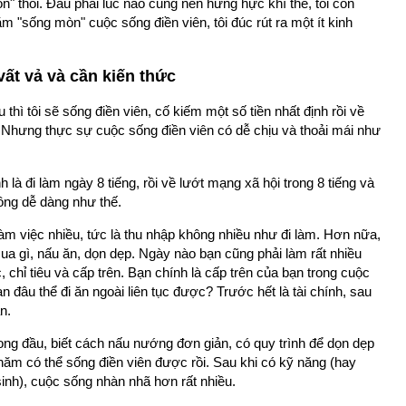
n" thôi. Đâu phải lúc nào cũng nên hừng hực khí thế, tôi còn
"sống mòn" cuộc sống điền viên, tôi đúc rút ra một ít kinh
ất vả và cần kiến thức
thì tôi sẽ sống điền viên, cố kiếm một số tiền nhất định rồi về
. Nhưng thực sự cuộc sống điền viên có dễ chịu và thoải mái như
 là đi làm ngày 8 tiếng, rồi về lướt mạng xã hội trong 8 tiếng và
hông dễ dàng như thế.
làm việc nhiều, tức là thu nhập không nhiều như đi làm. Hơn nữa,
ua gì, nấu ăn, dọn dẹp. Ngày nào bạn cũng phải làm rất nhiều
, chỉ tiêu và cấp trên. Bạn chính là cấp trên của bạn trong cuộc
ạn đâu thể đi ăn ngoài liên tục được? Trước hết là tài chính, sau
n.
ong đầu, biết cách nấu nướng đơn giản, có quy trình để dọn dẹp
năm có thể sống điền viên được rồi. Sau khi có kỹ năng (hay
 sinh), cuộc sống nhàn nhã hơn rất nhiều.