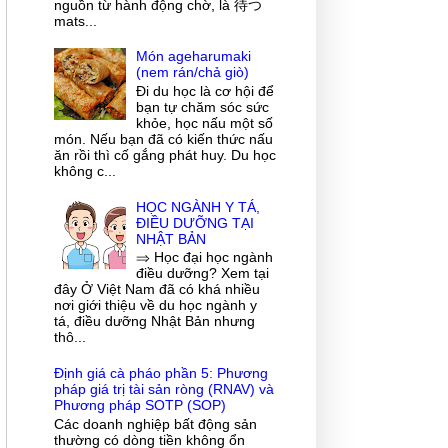
nguồn từ hành động chờ, là 待つ
mats...
Món ageharumaki
(nem rán/chả giò)
Đi du học là cơ hội để
bạn tự chăm sóc sức
khỏe, học nấu một số
món. Nếu bạn đã có kiến thức nấu
ăn rồi thì cố gắng phát huy. Du học
không c...
HỌC NGÀNH Y TÁ,
ĐIỀU DƯỠNG TẠI
NHẬT BẢN
⇒ Học đại học ngành
điều dưỡng? Xem tại
đây Ở Việt Nam đã có khá nhiều
nơi giới thiệu về du học ngành y
tá, điều dưỡng Nhật Bản nhưng
thô...
Định giá cà pháo phần 5: Phương
pháp giá trị tài sản ròng (RNAV) và
Phương pháp SOTP (SOP)
Các doanh nghiệp bất động sản
thường có dòng tiền không ổn