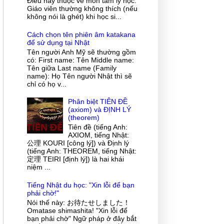
Điều này thuộc về môn tâm lý học.
Giáo viên thường không thích (nếu
không nói là ghét) khi học si...
Cách chọn tên phiên âm katakana
để sử dụng tại Nhật
Tên người Anh Mỹ sẽ thường gồm
có: First name: Tên Middle name:
Tên giữa Last name (Family
name): Họ Tên người Nhật thì sẽ
chỉ có họ v...
Phân biệt TIÊN ĐỀ
(axiom) và ĐỊNH LÝ
(theorem)
Tiên đề (tiếng Anh:
AXIOM, tiếng Nhật:
公理 KOURI [công lý]) và Định lý
(tiếng Anh: THEOREM, tiếng Nhật:
定理 TEIRI [định lý]) là hai khái
niệm ...
Tiếng Nhật du học: "Xin lỗi để bạn
phải chờ!"
Nói thế này: お待たせしました！
Omatase shimashita! "Xin lỗi để
bạn phải chờ" Ngữ pháp ở đây bắt