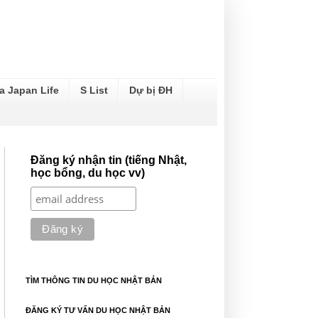
a Japan Life
S List
Dự bị ĐH
Đăng ký nhận tin (tiếng Nhật,
học bổng, du học vv)
TÌM THÔNG TIN DU HỌC NHẬT BẢN
ĐĂNG KÝ TƯ VẤN DU HỌC NHẬT BẢN