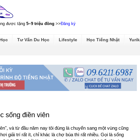
ũng được tặng
5~9 triệu đồng
>>
Đăng ký
 Học
Tư Vấn Du Học
Lifestyle
Học Tiếng Nhật
Yurik
c sống điền viên
iên", và từ đầu năm nay tôi đúng là chuyển sang một vùng cũng
i giải trí rất ít, chỉ khác là chợ búa thì rất nhiều. Gọi là sống