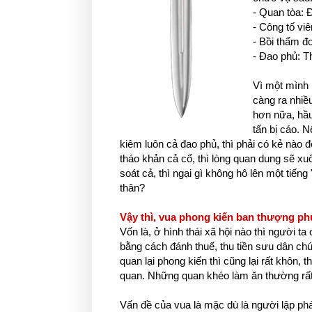
- Quan tòa: 
- Công tố viê
- Bồi thẩm đ
- Đao phủ: T
Vì một mình 
càng ra nhiều
hơn nữa, hầu
tấn bị cáo. 
kiêm luôn cả đao phủ, thì phải có kẻ nào đó
tháo khản cả cổ, thì lòng quan dung sẽ xuốn
soát cả, thì ngại gì không hô lên một tiế
thân?
Vậy thì, vua phong kiến ban thượng p
Vốn là, ở hình thái xã hội nào thì người ta
bằng cách đánh thuế, thu tiền sưu dân ch
quan lại phong kiến thì cũng lại rất khôn,
quan. Những quan khéo làm ăn thường rất 
Vấn đề của vua là mặc dù là người lập phá