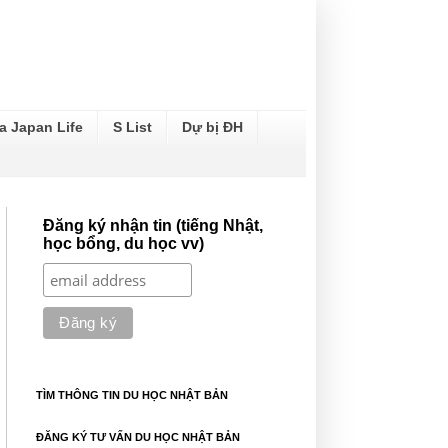
a Japan Life
S List
Dự bị ĐH
Đăng ký nhận tin (tiếng Nhật,
học bổng, du học vv)
TÌM THÔNG TIN DU HỌC NHẬT BẢN
ĐĂNG KÝ TƯ VẤN DU HỌC NHẬT BẢN