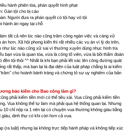
Điều hành phiên tòa, phán quyết hình phạt
n: Gán tội cho bị cáo
oàn: Người đưa ra phán quyết có tội hay vô tội
hi hành án ngay tại chỗ
làm tất cả nên lúc nào cũng trăm công ngàn việc và càng xử
 án hơn. Xã hội phong kiến thì rất nhiều các vụ án vì lý do trên,
 như lúc nào cũng xử sai vì thường xuyên dùng nhục hình tra
Nếu bạn vừa là quan tòa, vừa là công tố viên, vừa là bồi thẩm đoàn
 đền tội thôi ^^ Nhất là khi bạn phải lết xác lên công đường quát
g rất thấp, mà bạn lại là đại diện của luật pháp chẳng bị ai kiểm
ng "trảm" cho hoành bánh tráng và chứng tỏ sự uy nghiêm của bản
hương bảo kiếm cho Bao công làm gì?
 cũng phải kiếm tiền mới có thể tiêu xài. Vua cũng phải kiếm tiền
úng. Vua không thể tự làm mà phải qua hệ thống quan lại. Nhưng
 thu 10 chỉ nộp ra 1 nên lại có chuyện vua thường không giàu bằng
giàu, dinh thự có khi còn hơn cả vua.
p (ra luật) nhưng lại không trực tiếp hành pháp và không tiếp xúc