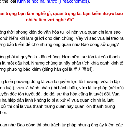
 thể loại
Kinh tế học hài hước (Freakonomics)
.
n trọng bạn làm nghề gì, quan trọng là, bạn kiếm được bao
nhiêu tiền với nghề đó"
g thời phong kiến do văn hóa tư lợi nên vua quan chỉ làm sao
chứ hiếm khi làm gì lợi cho dân chúng. Vậy vì sao vua lại trao ra
ng bảo kiếm để cho nhưng ông quan như Bao công sử dụng?
ông phải vì quyền lợi dân chúng. Hơn nữa, sự tồn tại của thanh
 là một dấu hỏi. Nhưng chúng ta hãy phân tích khía cạnh kinh tế
ợng phương bảo kiếm (tiếng hán gọi là 尚方宝剣).
g kiến phương đông là vua là quyền lực tối thượng, vừa là lập
h luật), vừa là hành pháp (thi hành luật), vừa là tư pháp (xét xử)
yền độc tôn tuyệt đối, do đó, sự tha hóa cũng là tuyệt đối. Vua
 hà hiếp dân lành không lo bị ai xử vì vua quan chính là luật
 xử thì chỉ là vua thanh trừng quan hay quan lớn thanh trừng
hôi.
uan như Bao công thì phụ trách tư pháp nhưng ông ấy kiêm các
: