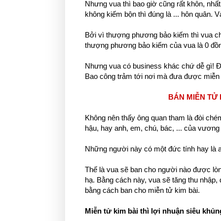
Nhưng vua thì bao giờ cũng rất khôn, nhất
không kiếm bộn thì đúng là ... hôn quân. V
Bởi vì thượng phương bảo kiếm thì vua cho
thượng phương bảo kiếm của vua là 0 đồng
Nhưng vua có business khác chứ dễ gì! Đ
Bao công trảm tới nơi mà đưa được miễn tử 
BÁN MIỄN TỬ 
Không nên thấy ông quan tham là đòi chém 
hậu, hay anh, em, chú, bác, ... của vương
Những người này có một đức tính hay là a
Thế là vua sẽ ban cho người nào được lòng 
hạ. Bằng cách này, vua sẽ tăng thu nhập, 
bằng cách ban cho miễn tử kim bài.
Miễn tử kim bài thì lợi nhuận siêu khủn