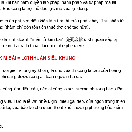
 là khi bạn nắm quyền lập pháp, hành pháp và tư pháp mà lại
à Bao công là trợ thủ đắc lực mà vua lợi dụng.
 miễn phí, với điều kiện là rút ra thì máu phải chảy. Thu nhập từ
 (thậm chí còn tốn tiền thuê thợ chế tác nữa).
ó là kinh doanh "miễn tử kim bài" (免死金牌). Khi quan sắp bị
kim bài ra là thoát, lại cười phe phé ra về.
KIM BÀI = LỢI NHUẬN SIÊU KHỦNG
đòi giết, vì ông ấy không là chú vua thì cũng là cậu của hoàng
 phi đang được sủng ái, toàn người nhà cả.
i cũng làm điều xấu, nên ai cũng lo sợ thượng phương bảo kiếm.
vua. Tức là lễ vật nhiều, giới thiệu gái đẹp, của ngon trong thiên
đổi lại, vua bảo kê cho quan thoát khỏi thượng phương bảo kiếm
g.