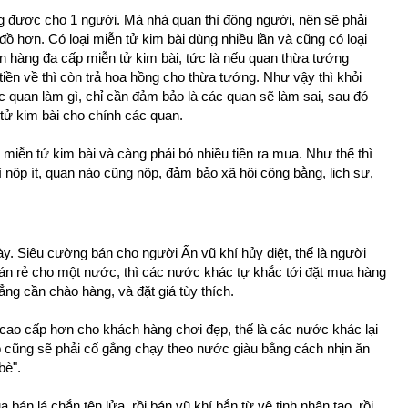
ùng được cho 1 người. Mà nhà quan thì đông người, nên sẽ phải
 đồ hơn. Có loại miễn tử kim bài dùng nhiều lần và cũng có loại
n hàng đa cấp miễn tử kim bài, tức là nếu quan thừa tướng
tiền về thì còn trả hoa hồng cho thừa tướng. Như vậy thì khỏi
ác quan làm gì, chỉ cần đảm bảo là các quan sẽ làm sai, sau đó
n tử kim bài cho chính các quan.
miễn tử kim bài và càng phải bỏ nhiều tiền ra mua. Như thế thì
hì nộp ít, quan nào cũng nộp, đảm bảo xã hội công bằng, lịch sự,
y. Siêu cường bán cho người Ấn vũ khí hủy diệt, thế là người
án rẻ cho một nước, thì các nước khác tự khắc tới đặt mua hàng
hẳng cần chào hàng, và đặt giá tùy thích.
 cao cấp hơn cho khách hàng chơi đẹp, thế là các nước khác lại
cũng sẽ phải cố gắng chạy theo nước giàu bằng cách nhịn ăn
bè".
 bán lá chắn tên lửa, rồi bán vũ khí bắn từ vệ tinh nhân tạo, rồi