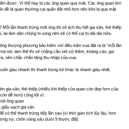
tiền được. Vì thế hay bị các ông quan qua mặt. Các ông quan lớn
ấn đề là quan thường cai quản đất nhỏ hơn nên khó bị qua mặt
ỗi lần thanh trừng một ông thì sẽ tịch thu hết gia sản, thê thiếp
, lại làm dân chúng hi vọng nên sẽ có thể cai trị dài dài nữa.
 công thượng phương bảo kiếm với điều kiện vua đặt ra là "mỗi lần
 mà nói, làm thế thì sẽ chẳng cần xét xử thêm, kháng cáo, gọi
 nữa, nên chắc chắn tăng thu nhập của vua.
ốn giàu nhanh thì thanh trừng kẻ khác là nhanh giàu nhất.
iên gia sản, thê thiếp (nhiều khi thiếp của quan còn đẹp hơn của
còn dễ hơn) cũng tốt vì:
 một ông quan
 giấu sạch gia sản
để có thể thanh trừng tiếp lần sau (vì thời gian tích lũy lâu, hơn
ường sợ, chôn vàng sâu dưới 9 thước đất)