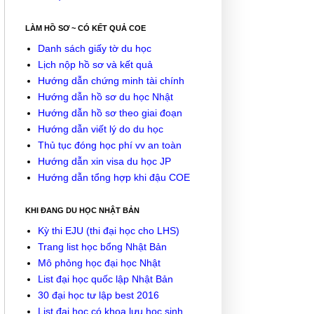
LÀM HỒ SƠ ~ CÓ KẾT QUẢ COE
Danh sách giấy tờ du học
Lịch nộp hồ sơ và kết quả
Hướng dẫn chứng minh tài chính
Hướng dẫn hồ sơ du học Nhật
Hướng dẫn hồ sơ theo giai đoạn
Hướng dẫn viết lý do du học
Thủ tục đóng học phí vv an toàn
Hướng dẫn xin visa du học JP
Hướng dẫn tổng hợp khi đậu COE
KHI ĐANG DU HỌC NHẬT BẢN
Kỳ thi EJU (thi đại học cho LHS)
Trang list học bổng Nhật Bản
Mô phỏng học đại học Nhật
List đại học quốc lập Nhật Bản
30 đại học tư lập best 2016
List đại học có khoa lưu học sinh