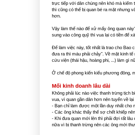
trực tiếp với dân chúng nên khó mà kiếm 
thì cũng có thể bị quan bé ra mặt nhưng v
hơn.
Vậy làm thế nào để xử mấy ông quan này? M
sung vào công quỹ thì vua lại có tiền để xài
Để làm việc này, tốt nhất là trao cho Bao
đưa ra thì máu phải chảy". Về mặt kinh tế
cứu viện (thái hậu, hoàng phi, ...) làm gì
Ở chế độ phong kiến kiểu phương đông, mu
Mối kinh doanh lâu dài
Không phải lúc nào việc thanh trừng tịch b
vua, vì quan gần dân hơn nên tuyển về lại 
- Bạn chỉ làm được một lần duy nhất cho
- Các ông khác thấy thế sợ chết khiếp nên
- Khi đưa quan mới lên thì phải đợi rất lâu 
nữa vì bị thanh trừng nên các ông mới th