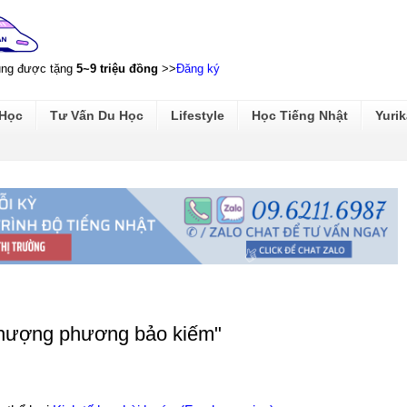
ũng được tặng
5~9 triệu đồng
>>
Đăng ký
 Học
Tư Vấn Du Học
Lifestyle
Học Tiếng Nhật
Yurik
"thượng phương bảo kiếm"