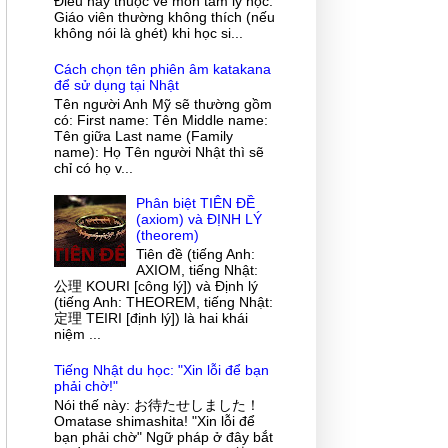
Điều này thuộc về môn tâm lý học.
Giáo viên thường không thích (nếu
không nói là ghét) khi học si...
Cách chọn tên phiên âm katakana
để sử dụng tại Nhật
Tên người Anh Mỹ sẽ thường gồm
có: First name: Tên Middle name:
Tên giữa Last name (Family
name): Họ Tên người Nhật thì sẽ
chỉ có họ v...
Phân biệt TIÊN ĐỀ
(axiom) và ĐỊNH LÝ
(theorem)
Tiên đề (tiếng Anh:
AXIOM, tiếng Nhật:
公理 KOURI [công lý]) và Định lý
(tiếng Anh: THEOREM, tiếng Nhật:
定理 TEIRI [định lý]) là hai khái
niệm ...
Tiếng Nhật du học: "Xin lỗi để bạn
phải chờ!"
Nói thế này: お待たせしました！
Omatase shimashita! "Xin lỗi để
bạn phải chờ" Ngữ pháp ở đây bắt