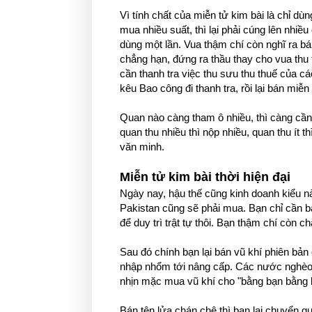
Vì tính chất của miễn tử kim bài là chỉ d
mua nhiều suất, thì lại phải cúng lên nhiều
dùng một lần. Vua thậm chí còn nghĩ ra bá
chẳng hạn, đứng ra thầu thay cho vua thu 
cần thanh tra việc thu sưu thu thuế của c
kêu Bao công đi thanh tra, rồi lại bán miễ
Quan nào càng tham ô nhiều, thì càng cần 
quan thu nhiều thì nộp nhiều, quan thu ít t
văn minh.
Miễn tử kim bài thời hiện đại
Ngày nay, hậu thế cũng kinh doanh kiểu nà
Pakistan cũng sẽ phải mua. Bạn chỉ cần b
để duy trì trật tự thôi. Bạn thậm chí còn c
Sau đó chính bạn lại bán vũ khí phiên bản
nhập nhổm tới nâng cấp. Các nước nghèo 
nhịn mặc mua vũ khí cho "bằng bạn bằng 
Bán tên lửa chán chê thì bạn lại chuyển qua