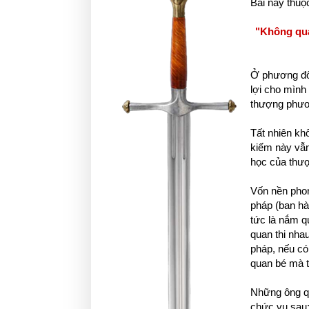
Bài này thuộc
"Không qua
Ở phương đôn
lợi cho mình 
thượng phươ
Tất nhiên kh
kiếm này vẫn
học của thư
Vốn nền phon
pháp (ban hàn
tức là nắm qu
quan thi nhau
pháp, nếu có
quan bé mà t
Những ông q
chức vụ sau