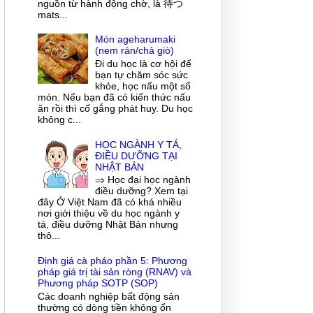
nguồn từ hành động chờ, là 待つ
mats...
Món ageharumaki
(nem rán/chả giò)
Đi du học là cơ hội để
bạn tự chăm sóc sức
khỏe, học nấu một số
món. Nếu bạn đã có kiến thức nấu
ăn rồi thì cố gắng phát huy. Du học
không c...
HỌC NGÀNH Y TÁ,
ĐIỀU DƯỠNG TẠI
NHẬT BẢN
⇒ Học đại học ngành
điều dưỡng? Xem tại
đây Ở Việt Nam đã có khá nhiều
nơi giới thiệu về du học ngành y
tá, điều dưỡng Nhật Bản nhưng
thô...
Định giá cà pháo phần 5: Phương
pháp giá trị tài sản ròng (RNAV) và
Phương pháp SOTP (SOP)
Các doanh nghiệp bất động sản
thường có dòng tiền không ổn