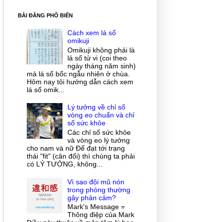
BÀI ĐĂNG PHỔ BIẾN
Cách xem lá số
omikuji
Omikuji không phải là
lá số tử vi (coi theo
ngày tháng năm sinh)
mà lá số bốc ngẫu nhiên ở chùa.
Hôm nay tôi hướng dẫn cách xem
lá số omik...
Lý tưởng về chỉ số
vòng eo chuẩn và chỉ
số sức khỏe
Các chỉ số sức khỏe
và vòng eo lý tưởng
cho nam và nữ Để đạt tới trạng
thái "fit" (cân đối) thì chúng ta phải
có LÝ TƯỞNG, không...
Vì sao đội mũ nón
trong phòng thường
gây phản cảm?
Mark's Message =
Thông điệp của Mark